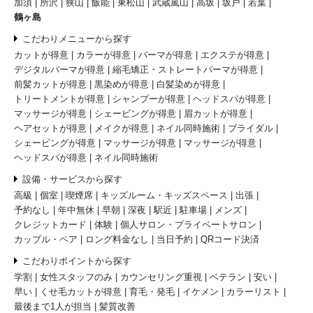
加須
所沢
狭山
飯能
東松山
武蔵嵐山
高坂
坂戸
若葉
鶴ヶ島
こだわりメニューから探す
カットが得意
カラーが得意
パーマが得意
エクステが得意
デジタルパーマが得意
縮毛矯正・ストレートパーマが得意
前髪カットが得意
黒染めが得意
白髪染めが得意
トリートメントが得意
シャンプーが得意
ヘッドスパが得意
マッサージが得意
シェービングが得意
眉カットが得意
ヘアセットが得意
メイクが得意
ネイル同時施術
ブライダル
シェービングが得意
マッサージが得意
マッサージが得意
ヘッドスパが得意
ネイル同時施術
設備・サービスから探す
高級
個室
喫煙席
キッズルーム・キッズスペース
出張
予約なし
年中無休
早朝
深夜
駅近
駐車場
メンズ
クレジットカード
体験
個人サロン・プライベートサロン
カップル・ペア
ロング料金なし
当日予約
QRコード決済
こだわりポイントから探す
学割
女性スタッフのみ
カウンセリング重視
ベテラン
安い
早い
くせ毛カットが得意
育毛・発毛
イケメン
カラーリスト
最後まで1人が担当
髪質改善