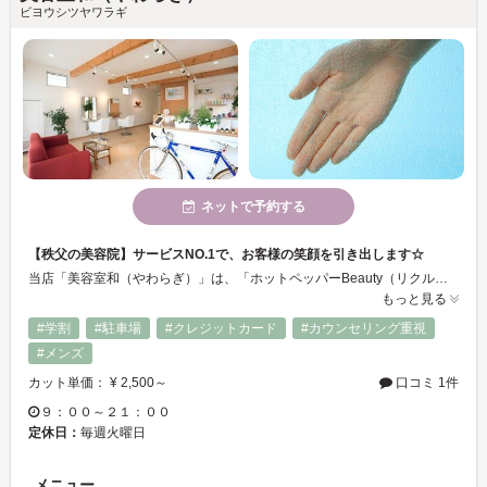
ビヨウシツヤワラギ
ネットで予約する
【秩父の美容院】サービスNO.1で、お客様の笑顔を引き出します☆
当店「美容室和（やわらぎ）」は、「ホットペッパーBeauty（リクルートポイント）」と「Tポイント」の正規ポント加盟店です。「お得な情報」は、当店HPの「キャンペーン」をご覧ください。
もっと見る
#学割
#駐車場
#クレジットカード
#カウンセリング重視
#メンズ
カット単価： ¥ 2,500～
口コミ 1件
９：００～２１：００
定休日：
毎週火曜日
メニュー