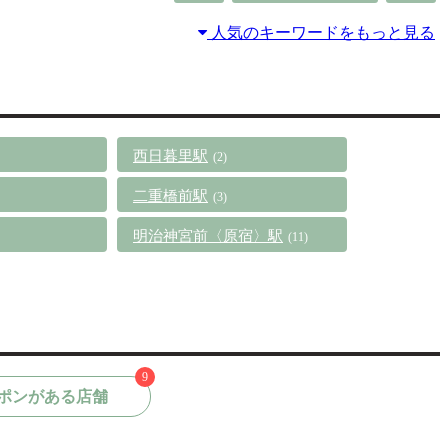
人気のキーワードをもっと見る
西日暮里駅
(2)
二重橋前駅
(3)
明治神宮前〈原宿〉駅
(11)
9
ポンがある店舗