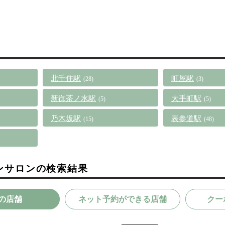
北千住駅
町屋駅
(28)
(3)
新御茶ノ水駅
大手町駅
(5)
(5)
乃木坂駅
表参道駅
(15)
(48)
ンサロンの検索結果
の店舗
ネット予約ができる店舗
クー