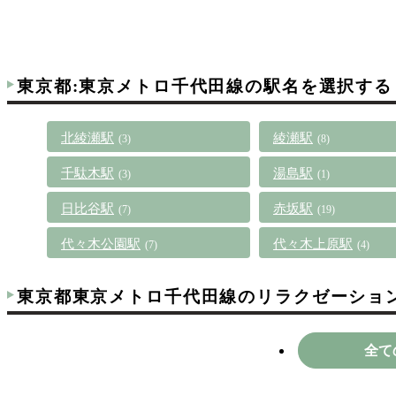
東京都:東京メトロ千代田線の駅名を選択する
北綾瀬駅
綾瀬駅
(3)
(8)
千駄木駅
湯島駅
(3)
(1)
日比谷駅
赤坂駅
(7)
(19)
代々木公園駅
代々木上原駅
(7)
(4)
東京都東京メトロ千代田線のリラクゼーショ
全て