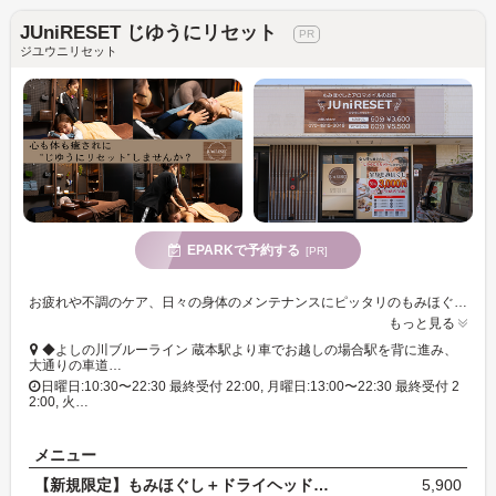
JUniRESET じゆうにリセット
ジユウニリセット
EPARKで予約する
[PR]
お疲れや不調のケア、日々の身体のメンテナンスにピッタリのもみほぐしがリーズナブル!スタッフたちの多彩な技術によるクオリティの高い施術が魅力!
もっと見る
◆よしの川ブルーライン 蔵本駅より車でお越しの場合駅を背に進み、
大通りの車道…
日曜日:10:30〜22:30 最終受付 22:00, 月曜日:13:00〜22:30 最終受付 2
2:00, 火…
メニュー
【新規限定】もみほぐし＋ドライヘッドスパ 90分 通…
5,900