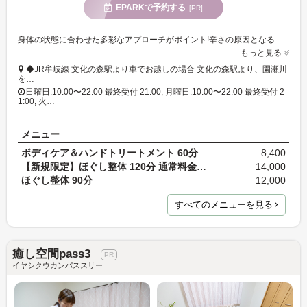
EPARKで予約する
[PR]
身体の状態に合わせた多彩なアプローチがポイント!辛さの原因となる筋肉の緊張を徹底的に緩め、元の正しい姿勢へと戻していきます♪
もっと見る
◆JR牟岐線 文化の森駅より車でお越しの場合 文化の森駅より、園瀬川
を…
日曜日:10:00〜22:00 最終受付 21:00, 月曜日:10:00〜22:00 最終受付 2
1:00, 火…
メニュー
ボディケア＆ハンドトリートメント 60分
8,400
【新規限定】ほぐし整体 120分 通常料金16,000円
14,000
ほぐし整体 90分
12,000
すべてのメニューを見る
癒し空間pass3
イヤシクウカンパススリー