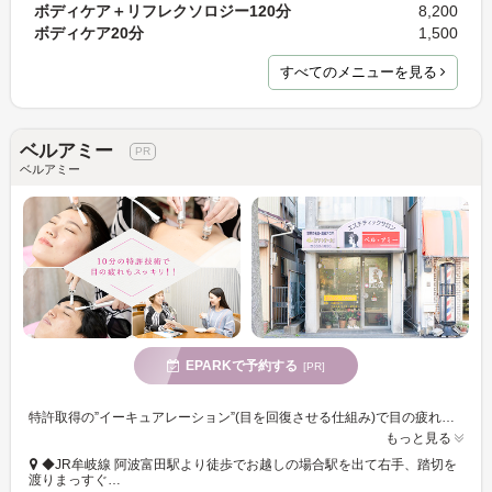
ボディケア＋リフレクソロジー120分
8,200
ボディケア20分
1,500
すべてのメニューを見る
ベルアミー
ベルアミー
EPARKで予約する
[PR]
特許取得の”イーキュアレーション”(目を回復させる仕組み)で目の疲れや頭の重だるさなどの不調を徹底ケア。奥の筋肉からしっかりとケアしていくので今までにないすっきり感を体感していただけます。
もっと見る
◆JR牟岐線 阿波富田駅より徒歩でお越しの場合駅を出て右手、踏切を
渡りまっすぐ…