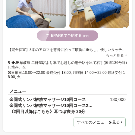
EPARKで予約する
[PR]
【完全個室】8本のアロマを背骨に沿って順番に垂らし、優しいタッチで馴染ませる「アロマタッチ&リンパケア 60分」が初回6,000円〜☆深くリラックス♪
もっと見る
◆JR牟岐線 二軒屋駅より車でお越しの場合駅を出て右手(国道136号線)
に進み、左…
日曜日:10:00〜22:00 最終受付 18:00, 月曜日:14:00〜22:00 最終受付 1
8:00, 火…
メニュー
金岡式リンパ解放マッサージ10回コース
130,000
金岡式リンパ解放マッサージ10回コース2回目以降
《2回目以降はこちら》耳つぼ痩身 30分
すべてのメニューを見る