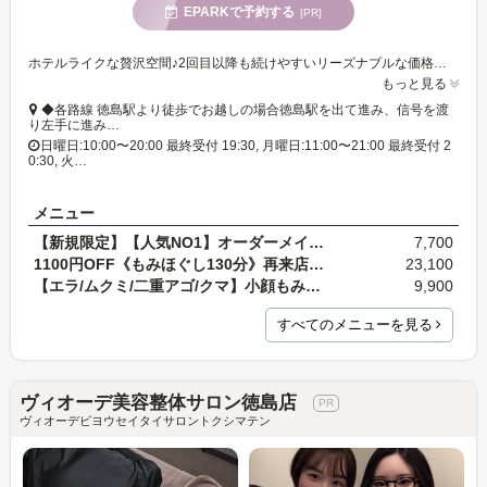
EPARKで予約する
[PR]
ホテルライクな贅沢空間♪2回目以降も続けやすいリーズナブルな価格設定でお気軽に不調をケア◎定期的な自分へのご褒美としてもピッタリ!
もっと見る
◆各路線 徳島駅より徒歩でお越しの場合徳島駅を出て進み、信号を渡
り左手に進み…
日曜日:10:00〜20:00 最終受付 19:30, 月曜日:11:00〜21:00 最終受付 2
0:30, 火…
メニュー
【新規限定】【人気NO1】オーダーメイド《3つ選択/頭…
7,700
1100円OFF《もみほぐし130分》再来店のお客様へオー…
23,100
【エラ/ムクミ/二重アゴ/クマ】小顔もみほぐし＋首マ…
9,900
すべてのメニューを見る
ヴィオーデ美容整体サロン徳島店
ヴィオーデビヨウセイタイサロントクシマテン