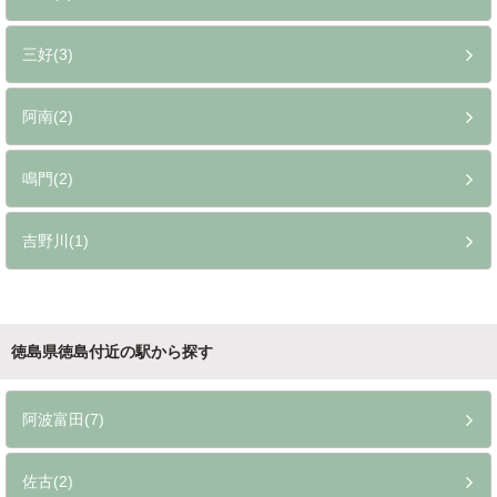
三好(3)
阿南(2)
鳴門(2)
吉野川(1)
徳島県徳島付近の駅から探す
阿波富田(7)
佐古(2)