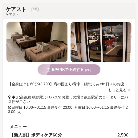
ケアスト
ケアスト
EPARKで予約する
[PR]
【全身ほぐし60分¥3,790】肩の固まり/背中・腰/むくみetc.日々のお疲れケアに◎低価格で不調にアプローチ☆
もっと見る
◆JR高徳線 徳島駅よりバスでお越しの場合徳島駅前のロータリーにバ
ス停がござい…
日曜日:10:00〜01:15 最終受付 23:00, 月曜日:10:00〜01:15 最終受付 2
3:00, 火…
メニュー
【新人割】ボディケア60分
2,500