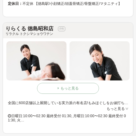
定休日：
不定休 【徳島駅/小顔矯正/頭蓋骨矯正/骨盤矯正/マタニティ】
りらくる 徳島昭和店
リラクル トクシマショウワテン
もっと見る
全国に600店舗以上展開している実力派の有名店!もみほぐしをお値打ち価格で☆60分3,980円(りらくるアプリ会員価格3,600円)
もっと見る
日曜日:10:00〜02:30 最終受付 01:30, 月曜日:10:00〜02:30 最終受付 0
1:30, 火…