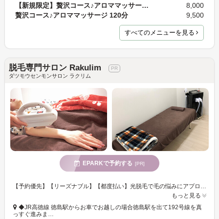
【新規限定】贅沢コース♪アロママッサージ 120分 通…
8,000
贅沢コース♪アロママッサージ 120分
9,500
すべてのメニューを見る
脱毛専門サロン Rakulim
ダツモウセンモンサロン ラクリム
EPARKで予約する
[PR]
【予約優先】【リーズナブル】【都度払い】光脱毛で毛の悩みにアプローチ!女性はワキやVIOが、男性はヒゲ脱毛が人気☆
もっと見る
◆JR高徳線 徳島駅からお車でお越しの場合徳島駅を出て192号線を真
っすぐ進みま…