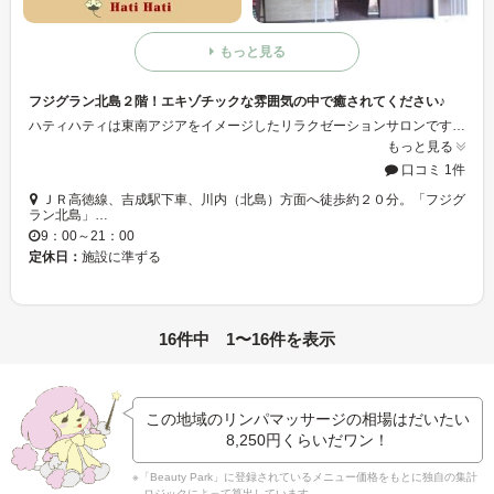
もっと見る
フジグラン北島２階！エキゾチックな雰囲気の中で癒されてください♪
ハティハティは東南アジアをイメージしたリラクゼーションサロンです。タイやバリの伝統的なアジアンヒーリングで、癒しの時間をご堪能下さい♪
もっと見る
口コミ 1件
ＪＲ高徳線、吉成駅下車、川内（北島）方面へ徒歩約２０分。「フジグ
ラン北島」…
9：00～21：00
定休日：
施設に準ずる
16件中 1〜16件を表示
この地域のリンパマッサージの相場はだいたい
8,250円
くらいだワン！
※「Beauty Park」に登録されているメニュー価格をもとに独自の集計
ロジックによって算出しています。