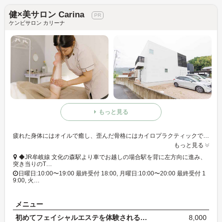
健×美サロン Carina
ケンビサロン カリーナ
もっと見る
疲れた身体にはオイルで癒し、歪んだ骨格にはカイロプラクティックでバランスを整えます◎お客様のお悩みに寄り添い、根本改善をサポート☆ 目的に合わせたコースをお選びいただけます。
もっと見る
◆JR牟岐線 文化の森駅より車でお越しの場合駅を背に左方向に進み、
突き当りのT…
日曜日:10:00〜19:00 最終受付 18:00, 月曜日:10:00〜20:00 最終受付 1
9:00, 火…
メニュー
初めてフェイシャルエステを体験される方におすすめ♪…
8,000