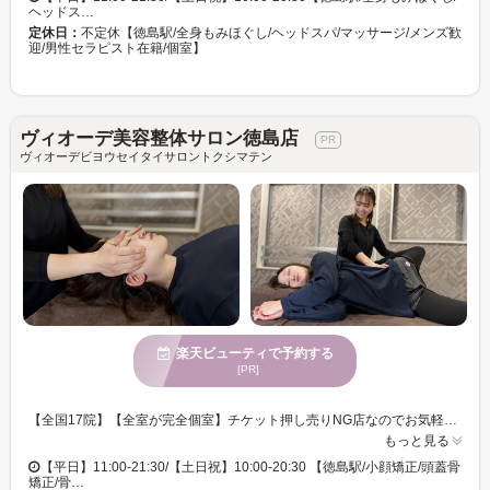
ヘッドス…
定休日：
不定休【徳島駅/全身もみほぐし/ヘッドスパ/マッサージ/メンズ歓
迎/男性セラピスト在籍/個室】
ヴィオーデ美容整体サロン徳島店
ヴィオーデビヨウセイタイサロントクシマテン
楽天ビューティで予約する
[PR]
【全国17院】【全室が完全個室】チケット押し売りNG店なのでお気軽にご体験ください♪40分クーポンは平日21：30まで受付OK（土日祝は20：30）基本は70分・しっかりなら100分・顔も体もしっかりなら130分がオススメ☆ 【NO１人気メニュー！】 【小顔フル70分】《小顔調整+顎関節+頭蓋骨+顔脂肪分解+リンパ》通常13200円→3850円 【不調も姿勢も治したい人にオススメ】 【姿勢＆不調70分】《スマホ首・猫背・くびれ・下腹部・二の腕》通常13200円→3850円 【自分へのご褒美！ロングコース】 ★100分18700円→6600円★130分24200円→8800円★ 最新独自メソッド「全身しなり」でほぐし効果Up！185工程の施術で骨格＆神経に届くから不調もキレイも根本ケア♪背骨・骨盤の歪み・深層筋・筋膜ケア＆小顔マッサージ・筋膜ストレッチ＆小尻・太もも・膝下引き締め＆目の疲れ・頭痛・肩こり・腰痛 【徳島駅/小顔矯正/頭蓋骨矯正/骨盤矯正/マタニティ/産後/ママ応援/メンズ大歓迎/女性セラピスト在籍】
もっと見る
【平日】11:00-21:30/【土日祝】10:00-20:30 【徳島駅/小顔矯正/頭蓋骨
矯正/骨…