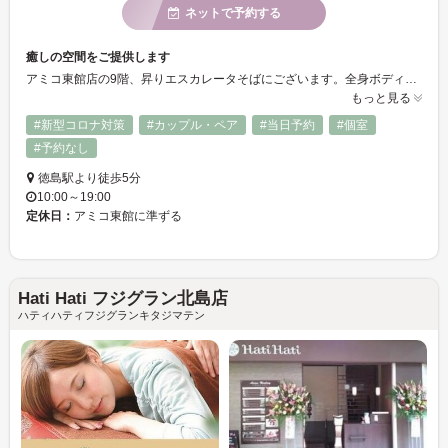
ネットで予約する
癒しの空間をご提供します
アミコ東館店の9階、昇りエスカレータそばにございます。全身ボディケア、フットケア、オイルケアなどを中心としたリラクゼーションサロンとしてたくさんのお客様にご利用いただいております。
もっと見る
#新型コロナ対策
#カップル・ペア
#当日予約
#個室
#予約なし
徳島駅より徒歩5分
10:00～19:00
定休日：
アミコ東館に準ずる
Hati Hati フジグラン北島店
ハティハティフジグランキタジマテン