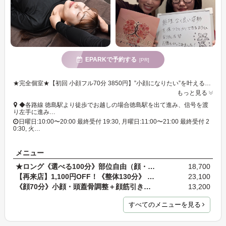
EPARKで予約する
[PR]
★完全個室★【初回 小顔フル70分 3850円】”小顔になりたい”を叶える本格サロン♪1度で効果を実感◎顔のタルミに特化した本格派施術!疲れが気になる方は【首肩&小顔70分 3850円】もオススメ!
もっと見る
◆各路線 徳島駅より徒歩でお越しの場合徳島駅を出て進み、信号を渡
り左手に進み…
日曜日:10:00〜20:00 最終受付 19:30, 月曜日:11:00〜21:00 最終受付 2
0:30, 火…
メニュー
★ロング《選べる100分》部位自由（顔・体）18,700円
18,700
【再来店】1,100円OFF！《整体130分》 再来店のお客…
23,100
《顔70分》小顔・頭蓋骨調整＋顔筋引き締めマッサー…
13,200
すべてのメニューを見る