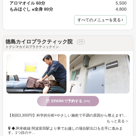
アロマオイル 60分
5,500
もみほぐし ※全身 80分
4,800
すべてのメニューを見る
徳島カイロプラクティック院
トクシマカイロプラクティックイン
EPARKで予約する
[PR]
【初回3,300円!】科学的分析×やさしい施術で不調の原因から整えます!確かな技術で身体を本来の健康へ導く、根本ケアのカイロプラクティックをご提供◎
もっと見る
◆JR牟岐線 阿波富田駅より車でお越しの場合駅出口を左手に進みま
す。1つ目の十…