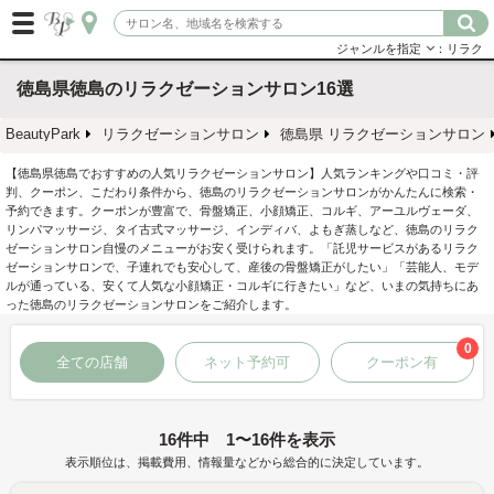
ジャンルを指定
：リラク
徳島県徳島のリラクゼーションサロン16選
BeautyPark
リラクゼーションサロン
徳島県 リラクゼーションサロン
【徳島県徳島でおすすめの人気リラクゼーションサロン】人気ランキングや口コミ・評
判、クーポン、こだわり条件から、徳島のリラクゼーションサロンがかんたんに検索・
予約できます。クーポンが豊富で、骨盤矯正、小顔矯正、コルギ、アーユルヴェーダ、
リンパマッサージ、タイ古式マッサージ、インディバ、よもぎ蒸しなど、徳島のリラク
ゼーションサロン自慢のメニューがお安く受けられます。「託児サービスがあるリラク
ゼーションサロンで、子連れでも安心して、産後の骨盤矯正がしたい」「芸能人、モデ
ルが通っている、安くて人気な小顔矯正・コルギに行きたい」など、いまの気持ちにあ
った徳島のリラクゼーションサロンをご紹介します。
0
全ての店舗
ネット予約可
クーポン有
16件中 1〜16件を表示
表示順位は、掲載費用、情報量などから総合的に決定しています。