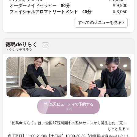
オーダーメイドセラピー 80分
¥ 9,900
フェイシャルアロマトリートメント 40分
¥ 6,050
すべてのメニューを見る
徳島deりらく
トクシマデリラク
楽天ビューティで予約する
[PR]
「徳島deりらく」は、全国17院展開中の整体サロンから誕生した「完全個室の深層筋もみほぐし専門店」です。高級感漂うホテルライクな空間で、日常のストレスから解放されるひと時をお楽しみいただけます。 肩こり、腰痛、デスクワークの疲れ、眼精疲労…これらの悩みを抱えている方々に、熟練セラピストが心地よさを提供します。完全個室でプライバシーを守りながらリラックスできる環境を用意。年齢問わず多くの方に愛される当サロンでは、大人の魅力を引き立てたい方にもおすすめ。 さらには子連れのお客様も歓迎し、柔軟な対応で安心してご利用いただけます。池袋駅から程近いアクセスも魅力で、訪れるたびに心と体が軽くなる特別な体験をぜひお試しください。 「徳島deりらく」では、マッサージだけでなくストレッチや骨格矯正、筋膜リリースも組み合わせた複合技術となります。 充実の施術と施術後のアフタードリンクで、頑張った自分へのご褒美としていかがでしょうか？安価で通いやすいもみほぐしではなく、熟練のこだわりのもみほぐしを是非、ご体験ください。 【徳島駅/全身もみほぐし/マッサージ/ヘッドスパ/メンズ歓迎】
もっと見る
【平日】11:00-21:30/【土日祝】10:00-20:30【徳島駅/全身もみほぐし/