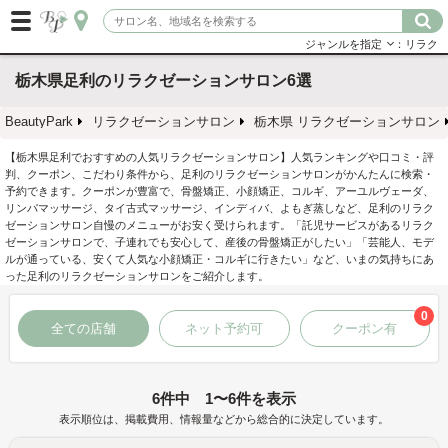
ジャンルを指定
：リラク
栃木県足利のリラクゼーションサロン6選
BeautyPark
リラクゼーションサロン
栃木県 リラクゼーションサロン
【栃木県足利でおすすめの人気リラクゼーションサロン】人気ランキングや口コミ・評
判、クーポン、こだわり条件から、足利のリラクゼーションサロンがかんたんに検索・
予約できます。クーポンが豊富で、骨盤矯正、小顔矯正、コルギ、アーユルヴェーダ、
リンパマッサージ、タイ古式マッサージ、インディバ、よもぎ蒸しなど、足利のリラク
ゼーションサロン自慢のメニューがお安く受けられます。「託児サービスがあるリラク
ゼーションサロンで、子連れでも安心して、産後の骨盤矯正がしたい」「芸能人、モデ
ルが通っている、安くて人気な小顔矯正・コルギに行きたい」など、いまの気持ちにあ
った足利のリラクゼーションサロンをご紹介します。
0
全ての店舗
ネット予約可
クーポン有
6件中 1〜6件を表示
表示順位は、掲載費用、情報量などから総合的に決定しています。