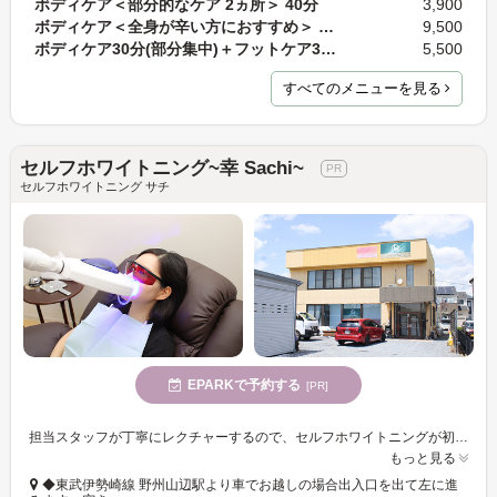
ボディケア＜部分的なケア 2ヵ所＞ 40分
3,900
ボディケア＜全身が辛い方におすすめ＞ 100分
9,500
ボディケア30分(部分集中)＋フットケア30分(足裏～ふ…
5,500
すべてのメニューを見る
セルフホワイトニング~幸 Sachi~
セルフホワイトニング サチ
EPARKで予約する
[PR]
担当スタッフが丁寧にレクチャーするので、セルフホワイトニングが初めての方も安心◎通いやすいリーズナブル価格で、気軽に通っていただけるお店です♪
もっと見る
◆東武伊勢崎線 野州山辺駅より車でお越しの場合出入口を出て左に進