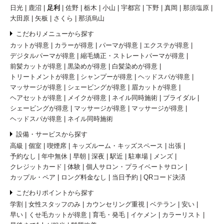
日光
鹿沼
足利
佐野
栃木
小山
宇都宮
下野
真岡
那須塩原
大田原
矢板
さくら
那須烏山
こだわりメニューから探す
カットが得意
カラーが得意
パーマが得意
エクステが得意
デジタルパーマが得意
縮毛矯正・ストレートパーマが得意
前髪カットが得意
黒染めが得意
白髪染めが得意
トリートメントが得意
シャンプーが得意
ヘッドスパが得意
マッサージが得意
シェービングが得意
眉カットが得意
ヘアセットが得意
メイクが得意
ネイル同時施術
ブライダル
シェービングが得意
マッサージが得意
マッサージが得意
ヘッドスパが得意
ネイル同時施術
設備・サービスから探す
高級
個室
喫煙席
キッズルーム・キッズスペース
出張
予約なし
年中無休
早朝
深夜
駅近
駐車場
メンズ
クレジットカード
体験
個人サロン・プライベートサロン
カップル・ペア
ロング料金なし
当日予約
QRコード決済
こだわりポイントから探す
学割
女性スタッフのみ
カウンセリング重視
ベテラン
安い
早い
くせ毛カットが得意
育毛・発毛
イケメン
カラーリスト