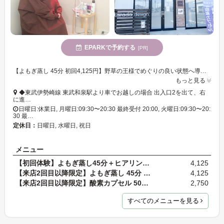
EPARKで予約する
[PR]
【よもぎ蒸し 45分 初回4,125円】野草の王様でめぐりの良い状態へ導きます!身体本来の力を取り戻して、冷え・肌荒れ・ダイエットにも◎
もっと見る
◆東武伊勢崎線 東武和泉駅より車でお越しの場合 出入口2を出て、右
に進…
日曜日:休業日, 月曜日:09:30〜20:30 最終受付 20:00, 火曜日:09:30〜20:
30 最…
定休日：
日曜日, 水曜日, 祝日
メニュー
【初回体験】よもぎ蒸し45分＋ヒアリング15分 ≪フェ…
4,125
【来店2回目以降限定】よもぎ蒸し 45分 ≪フェイスタ…
4,125
【来店2回目以降限定】酸素カプセル 50分 ≪バスタオ…
2,750
すべてのメニューを見る