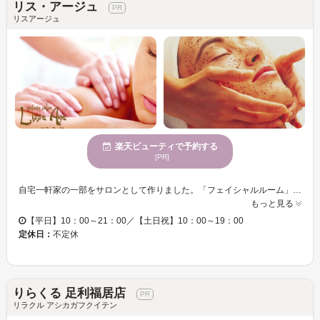
リス・アージュ
リスアージュ
楽天ビューティで予約する
[PR]
自宅一軒家の一部をサロンとして作りました。「フェイシャルルーム」「ボディルーム」の二つの個室完備☆ご来店頂いたお客様がゆっくり癒される空間作りを心がけました。玄関アプローチ、エステルーム、トイレには、自作のプリザーブドフラワーアレンジメントを飾っております♪ 充実したメニューを用意しております☆その日の体の状態や要望に合わせて、お好みのメニューをお選び頂けます♪熟練スタッフの「ハンドテクニック」は病みつきになる事間違いなし◎東洋と西洋の良い所を組み合わせた独自のメニューで、あなたの“なりたい！”を叶えます！ 【リス・アージュ】はあなたの“美”×“健康”を徹底サポート致します！
もっと見る
【平日】10：00～21：00／【土日祝】10：00～19：00
定休日：
不定休
りらくる 足利福居店
リラクル アシカガフクイテン