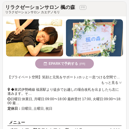
リラクゼーションサロン 楓の森
リラクゼーションサロン カエデノモリ
EPARKで予約する
[PR]
【プライベート空間】笑顔と元気をサポート♪ホッと一息つける空間で、心も体も安らぐひと時を過ごしませんか♪
もっと見る
◆東武伊勢崎線 福居駅より徒歩でお越しの場合改札を出ましたら左に
進みます。そ…
日曜日:休業日, 月曜日:09:00〜18:00 最終受付 17:00, 火曜日:09:00〜18:
00 最…
定休日：
日曜日, 土曜日, 祝日
メニュー