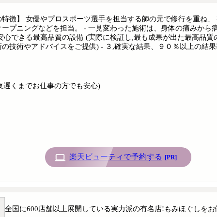
特徴】 女優やプロスポーツ選手を担当する師の元で修行を重ね、 
ープニングなどを担当。 - 一見変わった施術は、身体の痛みから病
安心できる最高品質の設備 (実際に検証し,最も成果が出た最高品質の
の技術やアドバイスをご提供) - ３,確実な結果、９０％以上の結果率
や夜遅くまでお仕事の方でも安心)
楽天ビューティで予約する
[PR]
全国に600店舗以上展開している実力派の有名店!もみほぐしをお値打ち