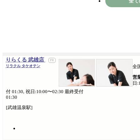
全て
りらくる 武雄店
リラクル タケオテン
全
営
日:
付 01:30, 祝日:10:00〜02:30 最終受付
01:30
[武雄温泉駅]