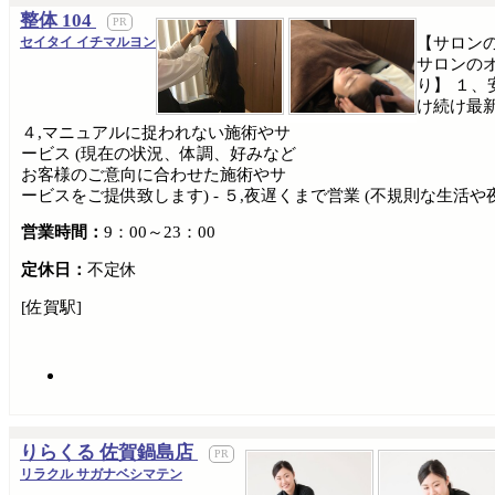
整体 104
セイタイ イチマルヨン
【サロンの
サロンのオ
り】 １、
け続け最新
４,マニュアルに捉われない施術やサ
ービス (現在の状況、体調、好みなど
お客様のご意向に合わせた施術やサ
ービスをご提供致します) - ５,夜遅くまで営業 (不規則な生活
営業時間：
9：00～23：00
定休日：
不定休
[佐賀駅]
りらくる 佐賀鍋島店
リラクル サガナベシマテン