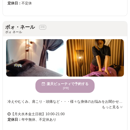
定休日：
不定休
ボォ・ネール
ボォ ネール
楽天ビューティで予約する
[PR]
冷えやむくみ、肩こり・頭痛など・・・様々な身体のお悩みをお聞かせください！！ オールハンドの熟練手技で、からだの疲れを改善。 カラダの不調の原因を見極め、最適な施術をご提供します☆彡根本的な原因を追究して疲れを改善♪♪ きっと満足していただけますので、お気軽にご来店くださいませ。 スタッフ一同、お客様のご来店を心よりお待ちしております。
もっと見る
【月火水木金土日祝】10:00-21:00
定休日：
年中無休、不定休あり