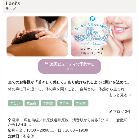
Lani's
ラニズ
楽天ビューティで予約する
[PR]
全てのお客様が「若々しく美しく」あり続けられるように願いを込めて。
体の声に耳を澄まし、体の声を聞くこと。 自然との一体感から生まれた「ロミロミ」トリートメントは、体との対話から始まります。 体が疲れると、心も疲れる・・・ 心が疲れると、体も疲れる・・・ どちらかがちょっとほぐれると、不思議なくらいに、いろいろなことが解決することがあります。 Lani'sは皆様の心も体もリセット出来る、元気になれる場所でありたいと思っています。
もっと見る
#安い
#深夜
#体験
#早朝
#個室
ブログ 3件
電車 JR伯備線／井原鉄道井原線・清音駅から徒歩2分 車 倉敷IC
から13分ま…
月～金：10:00～20:00 土・日：10:00～19:00
定休日：
不定休