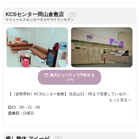
KCSセンター岡山倉敷店
ケイシーエスセンターオカヤマクラシキテン
楽天ビューティで予約する
[PR]
【《姿勢専科》KCSセンター倉敷】 当店は21：00まで営業しているので、お仕事帰りの遅い方はもちろん、お出掛けついでなどにもご利用頂けます♪駐車場も完備しているのでお車での来店もOKです♪店内は、解放感のあるアットホームなプライベート空間なので、初めての方も気軽にご来店頂けます☆また、キッズスペースもご用意していますのでお子様も一緒にご来店いただけます♪ ◎女性スタッフ在籍◎マンツーマンで対応させていただきます！お客様ひとり一人の身体の状態に合わせて施術をご提案いたしますので、どこへ行っても良くならなかった・・・というお悩みをお持ちの方は、ぜひ一度当店の施術をお試し下さい！！身体の歪みを一緒に改善していきましょう♪ ご来店お待ちしております♪
もっと見る
10：00～21：00
定休日：
日曜日
癒し整体 アペーゼ