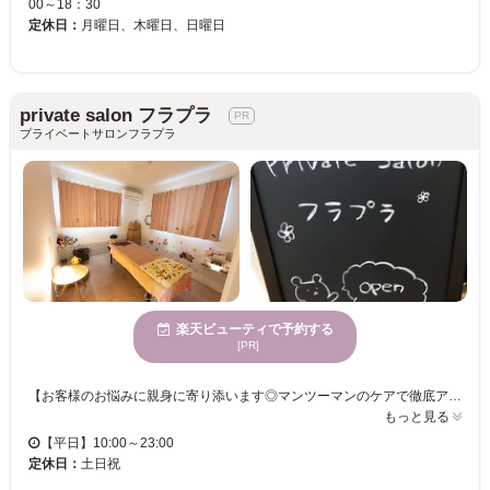
00～18：30
定休日：
月曜日、木曜日、日曜日
private salon フラプラ
プライベートサロンフラプラ
楽天ビューティで予約する
[PR]
【お客様のお悩みに親身に寄り添います◎マンツーマンのケアで徹底アプローチ♪】 日々の育児や家事、お仕事に疲れた大人にゆったりとした自分時間をご提供！！ お客様ご自身で岡山駅周辺、エステ・リラク利用可のお好みのレンタルルームをご予約いただくようになります☺️ ※出張費は価格に含まれておりますが、施設利用料はご負担をお願いしております 施設により退室時間が違いますので、ご確認の上ご予約をお願いいたします。
もっと見る
【平日】10:00～23:00
定休日：
土日祝