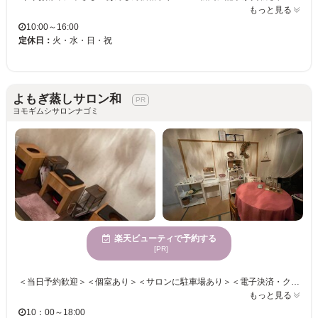
もっと見る
10:00～16:00
定休日：
火・水・日・祝
よもぎ蒸しサロン和
ヨモギムシサロンナゴミ
楽天ビューティで予約する
[PR]
＜当日予約歓迎＞＜個室あり＞＜サロンに駐車場あり＞＜電子決済・クレジットカード可＞ 完全個室のプライベート空間で極上のひと時を♪ 全てのお客様の心に寄り添い、ダイエットやリラクゼーション、肌質改善を目指したい方や身体のメンテナンスを行いたい方などにおススメのサロンです◎ 当店人気の『よもぎ蒸し』 身体やお肌の不調を改善して、あなた本来の美しさへと導きます。 初めての方でも歓迎！アットホームな雰囲気ですので、お気軽にご来店いただけます。 日常の疲れを癒しながら、ゆったりとくつろぎの時間をお届けします◎ 敷地内駐車場スペースがございますが狭いため、普通車でのお越しのお客さまは別の駐車場もご案内致します。
もっと見る
10：00～18:00