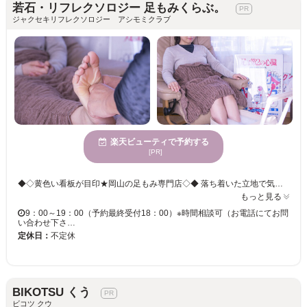
若石・リフレクソロジー 足もみくらぶ。
ジャクセキリフレクソロジー アシモミクラブ
楽天ビューティで予約する
[PR]
◆◇黄色い看板が目印★岡山の足もみ専門店◇◆ 落ち着いた立地で気持ちもほっと寛げる♪緊張させないアットホームな雰囲気のサロンです。完全予約制なので、周りを気にせずに施術が受けられます。一人一人に寄り添う丁寧な施術で、お客様の健康をサポート致します！ 【痛気持ちいい…病みつきになる足もみがおススメ♪】 体の状態や不調を足裏から見極めて、足裏から膝上までのツボをしっかり押さえて流します！！施術後すぐに効果を実感できるほど即効性あり！！自然治癒力を高め不調を緩和。健康維持にも効果的です◎ 身体の不調、悩むよりもまずは相談してみませんか☆
もっと見る
9：00～19：00（予約最終受付18：00）※時間相談可（お電話にてお問
い合わせ下さ…
定休日：
不定休
BIKOTSU くう
ビコツ クウ