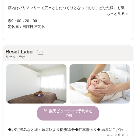
店内はバリアフリーで広々としたつくりとなっており、どなた様にも気軽にご来店頂けます♪こだわりの広くて大きなベットでゆったりと整体を受けることが出来ます！！ ＜まったく痛くない整体で根本改善にこだわり＞正しい姿勢でいることで痛みを予防する身体づくりや不調改善を目指します。また整体の効果を持続する為に、ご自宅でも出来る簡単なストレッチなどもお教えします！ しっかり丁寧にカウンセリングを行い、全身の痛みや歪みを調整、お客様お一人お一人のお悩みに合った施術をご提案♪美容整体で猫背改善スタイルアップで全方位からの好感度アップ♪◆妊娠中や産後の骨盤調整などのメニューもございます。骨盤の歪みを整え身体の内側からキレイになるお手伝いを致します！ オーダーメイドで身体の不調を改善しませんか？皆様のご来店をお待ちしております！ 下記の電話番号にお電話して頂くと当日の空き状況をご案内いたします。 施術中は電話にでれないこともあります。少しお時間が立ってからおかけ直しください。
もっと見る
9：00～20：00
定休日：
日曜日 不定休
Reset Labo
リセットラボ
楽天ビューティで予約する
[PR]
◆JR宇野みなと線・妹尾駅より徒歩15分◆駐車場あり◆ 結果にこだわる施術と、空間・施術・おもてなし、すべてにこだわり満載のリラクゼーションサロン『Reset Labo』カウンセリングを重視し、お客様のお悩みや希望にしっかり寄り添いお肌や身体の「今」に合わせたより効果的な施術をご提案致します。ぜひお気軽にご来店ください！！ ◆多彩なメニューで様々なお悩み希望にお応えいたします◆ 落ち着いた雰囲気の空間は居心地を重視◎リラックスしながらサロンでの時間をお過ごしいただけます。毎日頑張る自分へのご褒美に、お肌や身体が喜ぶメニューを堪能しませんか？
もっと見る