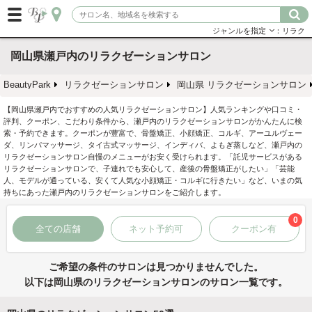
ジャンルを指定
：リラク
岡山県瀬戸内のリラクゼーションサロン
BeautyPark
リラクゼーションサロン
岡山県 リラクゼーションサロン
【岡山県瀬戸内でおすすめの人気リラクゼーションサロン】人気ランキングや口コミ・
評判、クーポン、こだわり条件から、瀬戸内のリラクゼーションサロンがかんたんに検
索・予約できます。クーポンが豊富で、骨盤矯正、小顔矯正、コルギ、アーユルヴェー
ダ、リンパマッサージ、タイ古式マッサージ、インディバ、よもぎ蒸しなど、瀬戸内の
リラクゼーションサロン自慢のメニューがお安く受けられます。「託児サービスがある
リラクゼーションサロンで、子連れでも安心して、産後の骨盤矯正がしたい」「芸能
人、モデルが通っている、安くて人気な小顔矯正・コルギに行きたい」など、いまの気
持ちにあった瀬戸内のリラクゼーションサロンをご紹介します。
0
全ての店舗
ネット予約可
クーポン有
ご希望の条件のサロンは見つかりませんでした。
以下は岡山県のリラクゼーションサロンのサロン一覧です。