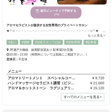
楽天ビューティで予約する
[PR]
アロマセラピストが提供する女性専用のプライベートサロン
★:*:☆・∴・∴・∴・∴・∴‥∴‥∵‥∴‥‥∵∴・∴・∴・∴・☆:*:★ ＼＼アロマのスペシャリストが提供する、女性専用の『癒しのサロン』／／ エステやマッサージとは一味違う、 自然の力をたっぷり使ったリラクゼーションをご堪能下さい◎ ★:*:☆・∴・∴・∴・∴・∴‥∴‥∵‥∴‥‥∵∴・∴・∴・∴・☆:*:★
もっと見る
#安い
#体験
#女性スタッフのみ
#女性専用
#駐車場
JR瀬戸大橋線 妹尾駅送迎あり 駐車場3台完備
10:00～22:00 （時間外については気軽にご相談下さい。）
定休日：
不定休
メニュー
アロマトリートメント スペシャルコース90分
¥ 9,720
ハンドマッサージセラピスト講習（ビジネスコース）
¥ 21,600
アロマ＆ホットストーン ラグジュアリープラスコー…
¥ 15,120
すべてのメニューを見る