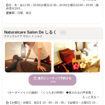
月・木・金11:00～20:00/火曜日12:30～20:00/土曜日10:00～20:00（最
終受付19:0…
定休日：
日曜、祝日
Naturalcare Salon De しるく
ナチュラルケア サロン ド シルク
楽天ビューティで予約する
[PR]
《オーダーメイドの施術》《くつろぎの時間》 ◆癒されるの声多数！タイ・チェンマイで学んだ本場の技術と丁寧な施術・接客が人気のサロンです。 オールハンドはもちろん、トークセンやホットストーンなど様々なアイテムを組み合わせたオーダーメイドの施術を提供いたします。 マニアックな施術が好きな方、色々試してみたい方にもオススメです◎ 豊富なメニューからお客様のご要望に合わせた施術をご提案いたします。 ◆季節ごとにイベントやキャンペーンメニューをご用意♪ご新規様にもリピーター様にも楽しんでいただいております。 ◆平日10時のご予約、次回予約の方は１０％オフ※スペシャルメニューは対象外です。 ◆楽天ペイ、paypay、auペイ、d払い、メルペイ、LINEペイ、クレジットカードなどお支払い方法多数ございます。
もっと見る
【火曜日～水曜日、祝日】10：00～18：00／【金曜日～土曜日】10：