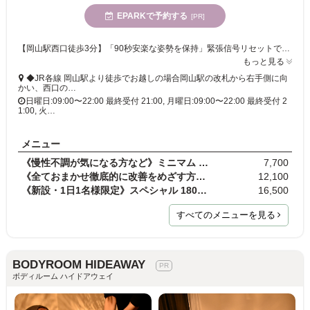
EPARKで予約する
[PR]
【岡山駅西口徒歩3分】「90秒安楽な姿勢を保持」緊張信号リセットで筋肉はふわふわに!。やさしいアプローチ、しっかり筋膜リリース、心地良いほぐしやストレッチなどでお悩みを改善へと導きます♪
もっと見る
◆JR各線 岡山駅より徒歩でお越しの場合岡山駅の改札から右手側に向
かい、西口の…
日曜日:09:00〜22:00 最終受付 21:00, 月曜日:09:00〜22:00 最終受付 2
1:00, 火…
メニュー
《慢性不調が気になる方など》ミニマム 60分 初回規…
7,700
《全ておまかせ徹底的に改善をめざす方など》ロング …
12,100
《新設・1日1名様限定》スペシャル 180分 初回規定料…
16,500
すべてのメニューを見る
BODYROOM HIDEAWAY
ボディルーム ハイドアウェイ