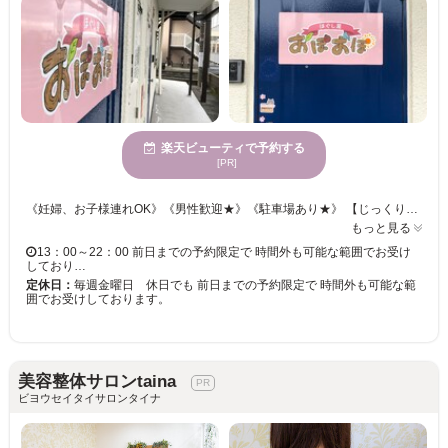
楽天ビューティで予約する
[PR]
《妊婦、お子様連れOK》《男性歓迎★》《駐車場あり★》 【じっくりゆっくりお疲れををケア】【お値段以上★】 ＜ボディケア＞揉みほぐしとタイ古式をミックスさせた施術◎ お客様一人ひとりに合わせたアプローチでお疲れ箇所をスッキリ改善。 ＜足ウラ＞老廃物が蓄積しやすいふくらはぎからケア メニューによって、アプローチする回数とラインを増やしてじっくり丁寧に施術します！ 心も体もリラックス♪♪きっと満足していただけますので、お気軽にご来店くださいませ。
もっと見る
13：00～22：00 前日までの予約限定で 時間外も可能な範囲でお受け
しており…
定休日：
毎週金曜日 休日でも 前日までの予約限定で 時間外も可能な範
囲でお受けしております。
美容整体サロンtaina
ビヨウセイタイサロンタイナ