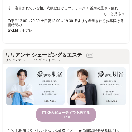
今！注目されている相川式振動ほぐしマッサージ！ 首肩の重さ・疲れ・体のこわばりを振動を使って全身を緩める施術です。 【40～50歳代女性に人気】肩こり・腰の重さ・疲れが抜けない方へ デスクワークや家事、年齢による体の変化で肩こりや腰の重さを緩め毎日を少し楽に過ごせる体づくりを目指します。 一度！癒されてみては如何でしょうか？ ■1日5名様のみ完全予約制でお受けいたしております。 完全個室なので他のお客様とは顔を合わせる事は御座いません。 ※東京での施術は【振動ほぐしマッサージ】と【立体式垢すり＆全身泡泡トリートメント】のみとさせて頂いております。 マニアック℃ NO1だからこそ満足できる施術をさせて頂いております。 40～50歳代女性のお客様に多くご利用頂いています。 当サロンは名前の通り「隠れ家」的§みんかさろん§ お気軽にお問い合わせ下さい。 ※営業時間外での電話問い合わせにはご対応できかねます。 ※営業時間内での電話対応はPM13時から21時迄とさせて頂いております。
もっと見る
平日13:00～20:30 土日祝13:00～19:30 垢すりを希望されるお客様は営
業時間の1…
定休日：
不定休
リリアンナ シェービング＆エステ
リリアンナ シェービングアンドエステ
楽天ビューティで予約する
[PR]
＼＼ お財布にやさしいあんしん価格 ／／ ★ 新聞に記事が掲載されました ★ ◎高コスパ◎カード/PayPayOK！◎駐車場2台あり ━━━━━━━━━━━━━━━━━━━━━ 【アクセス抜群！岡山駅西口から徒歩13分】 リリアンナ シェービング＆エステ ━━━━━━━━━━━━━━━━━━━━━━━ ★岡山エステ口コミ 高評価4.9!! ━━━━━━━━━━━━━━━━━━━━━━━ ★人目を気にしない個室 ━━━━━━━━━━━━━━━━━━━━━━━ ★熟練エステティシャンによる施術 ━━━━━━━━━━━━━━━━━━━━━━━ ★独自技術の造形小顔フェイシャルマッサージ ━━━━━━━━━━━━━━━━━━━━━━━ ★ローン契約や押し売りが絶対にない!! ━━━━━━━━━━━━━━━━━━━━━━━ 愛される肌活。全力応援中！！ 時代が変われば、美も変わる。 10代中高校生から80代、会社の社長、LGBTまで 幅広い年代の方に愛されているお店です。 貴方からのご来店を心からお待ちしています(^^)ノ♪