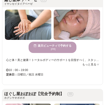
イヤシセイタイアペーゼ
楽天ビューティで予約する
[PR]
心と体！美と健康！トータルボディーのサポートを目指すべく、スタッフ一同、明るく元気に。 そして真剣にお客様の「症状・お悩み・目標」と向き合いながら日々邁進しております(笑)！！ 毎月勉強会にも意欲を持って参加し皆で知識を深めあい、更に更にと技術の研究を致しております！ 骨盤整体！ボディケア（筋肉ほぐし）！リンパマッサージ！痩身！脱毛！フェイシャルエステ！豊富なメニューで、様々な組み合わせが楽しめる【癒し整体 アペーゼ】◎アットホームな雰囲気で、スタッフの和やかな物腰も人気の理由の一つです。気さくで明るいスタッフだからついつい話し込んで帰る方も多いそう。子供からお年寄りまで幅広い年代の方が来店されています。 10時から21時頃（予約は19時半）まで営業しているので、お仕事帰りに立ち寄ればその日の疲れをその日のうちにスッキリ♪又夕食後お風呂に入ってから、ご夫婦でお越しになられるのも◎幅広い世代の方から支持されています。 溜まった疲れをスッキリさせたい！気分転換・自分へのご褒美に【癒し整体 アペーゼ】へ足を運んでみてはいかがですか？皆様のお越しをお待ちしております。
もっと見る
10：00～19:00
定休日：
日曜日／祝日 水曜日
ほぐし屋おぽおぽ【完全予約制】
ホグシヤオポオポ