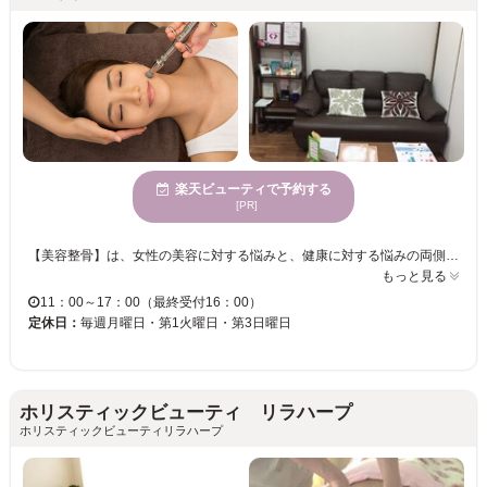
楽天ビューティで予約する
[PR]
【美容整骨】は、女性の美容に対する悩みと、健康に対する悩みの両側面から、効果的なアプローチができる、調整技術です。 人間の身体は一枚の皮で繋がっていて、１か所でも歪みが生じると、崩れたバランスを補うように次から次へと自然発生的に歪みを作り、それによってバランスを保とうとします。 つまり、身体のどこか一部でも歪みがあれば、全てのバランスが崩れてしまうのです。歪みは慢性的な肩こり、頭痛、腰痛、膝痛等を招き、猫背、O 脚、外反母趾、下半身太り、ヒップダウン、バストダウン、フェイスラインの崩れ等も進行させる原因となります。 ≪オススメの小顔＆全身矯正メニュー≫ 上記にもありますように身体は1か所でもひずみが生じると全身のバランスが崩れます。大げさに言うと、足の歪みが顔の歪みにつながる、ということです。是非、小顔＆全身矯正をお試しいただきたいです。※小顔矯正はメイクはそのままで施術が受けられます。 身体のお悩みを改善したい方は是非『BIKOTSU くう』にお任せ下さい★ご来店お待ちしております♪♪
もっと見る
11：00～17：00（最終受付16：00）
定休日：
毎週月曜日・第1火曜日・第3日曜日
ホリスティックビューティ リラハープ
ホリスティックビューティリラハープ