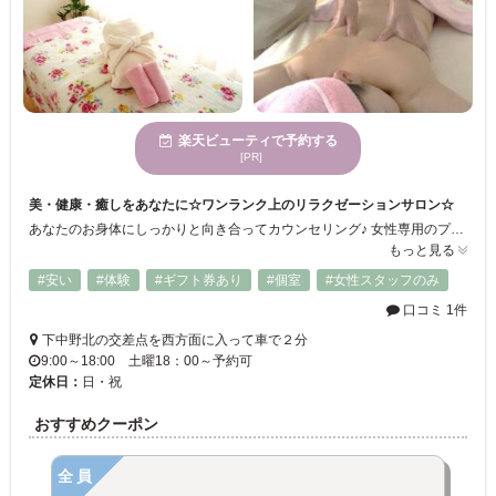
楽天ビューティで予約する
[PR]
美・健康・癒しをあなたに☆ワンランク上のリラクゼーションサロン☆
あなたのお身体にしっかりと向き合ってカウンセリング♪ 女性専用のプライベートサロンですので他のお客様と重なることなく施術を受けることが出来ます。 あらゆる悩みに結果が出るリンパケアをはじめ、短時間のクイック施術、フェイシャル、ヒーリング、香りカウンセリングと多様なメニューで現代女性をサポートいたします！あなたの中の心身の健康を必ず取り戻します！
もっと見る
#安い
#体験
#ギフト券あり
#個室
#女性スタッフのみ
口コミ 1件
下中野北の交差点を西方面に入って車で２分
9:00～18:00 土曜18：00～予約可
定休日：
日・祝
おすすめクーポン
全員