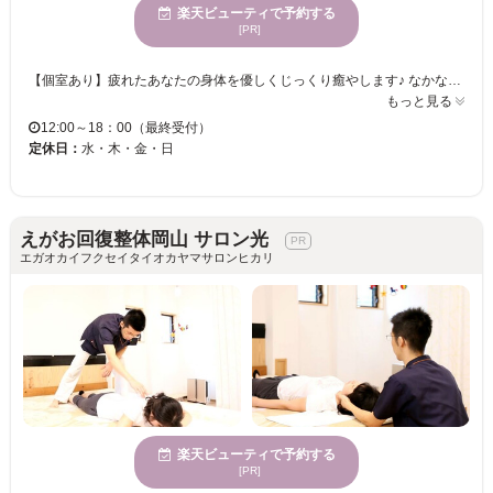
楽天ビューティで予約する
[PR]
【個室あり】疲れたあなたの身体を優しくじっくり癒やします♪ なかなか疲れが取れない…とお困りの方におすすめのサロンです！お客様一人一人の体調に合わせ、施術の仕方を選びます◎経験豊富なスタッフの技術力で、ガチガチな身体もすっきりリフレッシュ☆ ◆木目調で落ち着いた雰囲気の店内でリラックスタイム☆ ◆お店の外には大きい看板があるので分かりやすいです♪ アットホームな雰囲気と和やかな物腰のスタッフで、幅広い世代から支持される【ほぐし屋てあて】へ是非足を運んでみて下さい♪皆様のお越しをお待ちしております。
もっと見る
12:00～18：00（最終受付）
定休日：
水・木・金・日
えがお回復整体岡山 サロン光
エガオカイフクセイタイオカヤマサロンヒカリ
楽天ビューティで予約する
[PR]