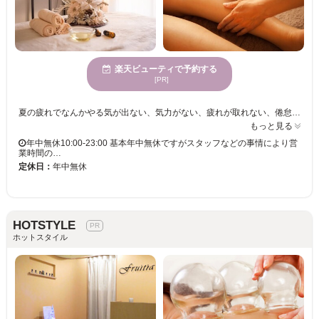
楽天ビューティで予約する
[PR]
夏の疲れでなんかやる気が出ない、気力がない、疲れが取れない、倦怠感、深い睡眠が出来ない。ストレスや疲れにより自律神経やホルモンバランスの不安定、老廃物の蓄積により疲れやすくなったり、疲れも取れにくく、だるくてなんかヤル気がおきない症状になっていしまいやすくなります。肩凝りや筋肉の緊張、頭痛などもあります。お肌の調子も悪くなります。ゆっくりとしたアロマオイルリンパマッサージにより、全身の筋肉をほぐし副交換神経を優位にし改善へと導きます。頑張って我慢する方は特に気にしてください。老廃物もリンパマッサージで流していくので美肌やお肌の調子も◎ 自分自信が1番頑張っいることを知っています。自分をいたわり、やさしくしてあげるためにもアロマオイルマッサージは効果的です。またリンパマッサージも同時にするので体の循環も、良くなり内側から毒素を排出しますので、免疫も上がり健康的になり、お肌の艶、潤いもアップ。またヘッドマッサージを行っても考えることがある方、勉強をする学生の方にも手軽に頭をリラックスできスッキリしますのでお勧めです。症状が悪化して鬱状態になる前にストレスを取り除きましょう
もっと見る
年中無休10:00-23:00 基本年中無休ですがスタッフなどの事情により営
業時間の…
定休日：
年中無休
HOTSTYLE
ホットスタイル