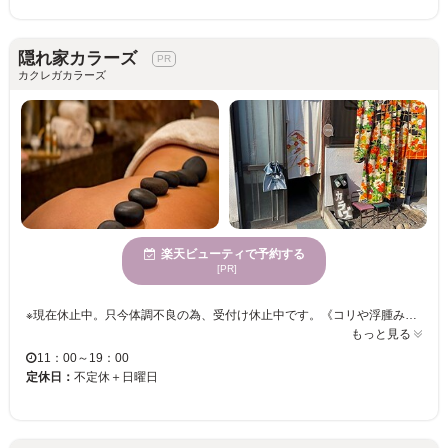
隠れ家カラーズ
カクレガカラーズ
楽天ビューティで予約する
[PR]
※現在休止中。只今体調不良の為、受付け休止中です。《コリや浮腫み改善◎》《幅広い年齢層に対応◎》 疲れがとれない・コリがひどい・むくみが気になるなどのお悩みに寄り添います。 リラックスしながら疲れ改善と癒しの時間をお届けします♪ 老廃物排出☆身体の不調にも◎リラックス×疲れを解消！！「隠れ家カラーズ」にお任せください☆彡 こころもカラダもすっきり☆お客様のご来店を心よりお待ちしております。
もっと見る
11：00～19：00
定休日：
不定休＋日曜日