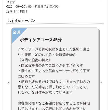
ります
10：00〜20：00（時間外予約応相談）
定休日：
日曜日
おすすめクーポン
全員
ボディケアコース45分
☆マッサージと骨格調整を主とした施術（肩こ
り・腰痛・足のむくみ・骨盤矯正etc）
《当店の施術の特徴》
・国家資格者のみでご対応させて頂きます
・慢性的に固まった筋肉を一つ一つ細かく丁寧
に緩めます
・筋肉を緩めるだけではなく、固まって動きの
悪くなった関節を把握し動かしていくことで、
しなやかな身体を追求していきます
お客様の様々なご要望にお応えすることを目指
しております。お気軽にお問い合わせ下さい