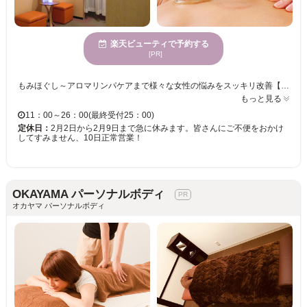
楽天ビューティで予約する
[PR]
もみほぐし～アロマリンパケアまで様々な女性の悩みをスッキリ改善【ホットスタイル】お仕事や家事などで疲れが溜まっている方にオススメのサロン★リンパをしっかり押し流し、不純物の排出を促進することで、体の代謝UP！女性のなりやすい、むくみと冷えを改善し、施術後は身体もポカポカに♪ゆっくりと通える完全個室サロンで充実の時間をご堪能下さい！！ 立ち仕事が多い方の足にオススメ！足のリフレクソロジー！凝り固まった足ををプロが丁寧にほぐしてくれるからやみつきになっちゃう気持ちよさ☆絶妙なハンドテクニックでむくみの原因にアプローチ♪ふくらはぎから足裏までオイルでじっくり揉みほぐし、リンパや血行を改善◎足が軽くなってスッキリ！ また、オールハンドで顔・首肩・デコルテラインまでリンパを流すフェイスラインがスッキリのl小顔メニューも！仕上げに超音波振動ケアでたるんだ頬に働きかけるから、翌日からの化粧ノリも◎憧れの小顔とフェイスラインを手に入れたいなら【ホットスタイル】へ♪
もっと見る
11：00～26：00(最終受付25：00)
定休日：
2月2日から2月9日まで急に休みます。皆さんにご不便をおかけ
してすみません、10日正常営業！
OKAYAMA パーソナルボディ
オカヤマ パーソナルボディ