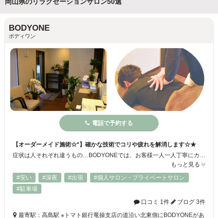
岡山県のリラクゼーションサロン50選
BODYONE
ボディワン
電話で予約する
【オーダーメイド施術☆*】確かな技術でコリや疲れを解消します☆★
症状は人それぞれ違うもの…BODYONEでは、お客様一人一人丁寧にカウンセリングを行い、症状に合わせてオーダーメイド施術を行います！表層・深層にある筋肉へのマッサージと骨盤矯正を中心に施術を致します☆スタッフは全員国家資格を持っておりますので、技術はお墨付き♪寝ても疲れが取れない方、他店で満足出来なかった方も是非当店にお越しください☆*
もっと見る
#安い
#深夜
#出張
#個人サロン・プライベートサロン
#駐車場
口コミ 1件
ブログ 3件
最寄駅：高島駅 ※トマト銀行竜操支店の道沿い北東側にBODYONEがあ