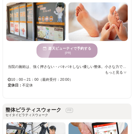
楽天ビューティで予約する
[PR]
当院の施術は、強く押さない・バキバキしない優しい整体。小さな力で深層に働きかけ、本来の自己治癒力を最大限に引き出します。 自律神経の乱れからくる ・肩こり／首こり ・慢性疲労 ・頭痛 ・めまい ・息苦しさ ・不眠 ・原因不明の不調 など、病院では異常がないと言われた症状にも対応。 初めての方でも安心して受けられる、やさしく深く届く整体です。
もっと見る
10：00～21：00（最終受付：20:00）
定休日：
不定休
整体ピラティスウォーク
セイタイピラティスウォーク