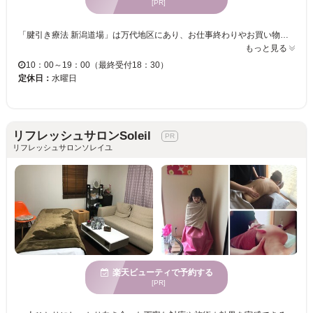
[PR]
「腱引き療法 新潟道場」は万代地区にあり、お仕事終わりやお買い物のついでに気軽にご来店頂けます☆店内はゆったりリラックス出来る居心地の良い空間。日々の忙しさを忘れて癒しのひと時を過ごしませんか？ 幅広い年代の方にご利用頂いております☆お客様とのコミュニケーションを大切にしているので、身体のお悩みや要望など気軽に何でもご相談下さい！！一人ひとりに寄り添った丁寧なカウンセリングで身体の状態に適したメニューを提案致します◎初めてご来店の方も安心してお任せ下さい♪ 【肩こり改善コース】 肩こりや頭痛にお悩みの方に最適！肩の痛みは腰が原因の場合もあるため、腰の不調や、歪みなど自覚症状のない方にもオススメ◎凝りをほぐしてスッキリ＆リフレッシュ！
もっと見る
10：00～19：00（最終受付18：30）
定休日：
水曜日
リフレッシュサロンSoleil
リフレッシュサロンソレイユ
楽天ビューティで予約する
[PR]