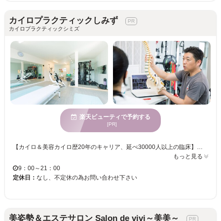
カイロプラクティックしみず
カイロプラクティックシミズ
楽天ビューティで予約する
[PR]
【カイロ＆美容カイロ歴20年のキャリア、延べ30000人以上の臨床】から丁寧なカウンセリングと検査、アドバイスを心掛けています♪ テキサスカイロプラクティック、ハワイ大学での留学、解剖実習の経験から安全で確かな施術を受けることができます。 産前、妊娠中、産後のケアまでトータルサポート☆ 《★★★お薦め人気コース★★★》 【骨格からのスタイルUP＋小顔調整】 スタイルも小顔も両方すっきり！人気メニュー♪筋肉をほぐしリンパも流していく小顔テクニック◎ 美と健康をサポートする「カイロプラクティックしみず」で、健やかな美しさへ♪お客様のご来店をお待ちしております！
もっと見る
9：00～21：00
定休日：
なし、不定休の為お問い合わせ下さい
美姿勢＆エステサロン Salon de vivi～美美～