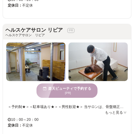
定休日：
不定休
ヘルスケアサロン リビア
ヘルスケアサロン リビア
楽天ビューティで予約する
[PR]
＜予約制★＞＜駐車場あり★＞＜男性歓迎★＞ 当サロンは、骨盤矯正を含めた全身の関節の可動域をひろげる 施術を行い、ゆがみを改善します☆ 丁寧なカウンセリングでお悩みに合わせ、穏やかで優しいスタッフがマンツーマンで担当。 施術中の力加減や気になる部位など、その都度ご相談下さい。 薪ストーブのある店内◎心までほっこりします♪ からだの不調は我慢せず、気軽にご来店下さい♪ お待ちしております！
もっと見る
10：00～20：00
定休日：
不定休