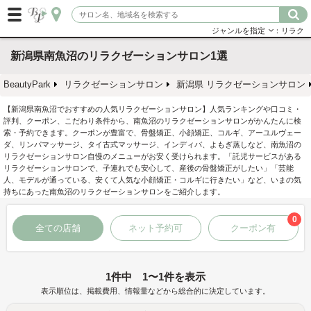
ジャンルを指定
：リラク
新潟県南魚沼のリラクゼーションサロン1選
BeautyPark
リラクゼーションサロン
新潟県 リラクゼーションサロン
【新潟県南魚沼でおすすめの人気リラクゼーションサロン】人気ランキングや口コミ・
評判、クーポン、こだわり条件から、南魚沼のリラクゼーションサロンがかんたんに検
索・予約できます。クーポンが豊富で、骨盤矯正、小顔矯正、コルギ、アーユルヴェー
ダ、リンパマッサージ、タイ古式マッサージ、インディバ、よもぎ蒸しなど、南魚沼の
リラクゼーションサロン自慢のメニューがお安く受けられます。「託児サービスがある
リラクゼーションサロンで、子連れでも安心して、産後の骨盤矯正がしたい」「芸能
人、モデルが通っている、安くて人気な小顔矯正・コルギに行きたい」など、いまの気
持ちにあった南魚沼のリラクゼーションサロンをご紹介します。
0
全ての店舗
ネット予約可
クーポン有
1件中 1〜1件を表示
表示順位は、掲載費用、情報量などから総合的に決定しています。