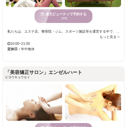
楽天ビューティで予約する
[PR]
私たちは、エステ店、整骨院・ジム、スポーツ施設等を運営する中で、 それぞれのジャンルの施術には得意な面と不得意な面がある事に気づいてしまいました！ 〇エステが得意な事 『脂肪分解』『リンパドレナージュ』 ×エステが不得意なこと 『筋肉や骨へのアプローチ』 〇整体が得意な事 『筋肉や骨へのアプローチ』『骨盤矯正・姿勢矯正』 ×整体が苦手な事 『脂肪やリンパの改善』 〇ジムが得意な事 『筋肉量・基礎代謝UP』 ×ジムが出来ない事 『筋肉や脂肪のケア』 上記のように、それぞれが持つ特性に気づきました♪ そこで、私たちは【本格的な骨盤矯正】にエステ、ストレッチ、エクササイズを組み合わせた 今までのエステとはまったく違う、無理なく結果が出る方法を生み出しました！！ それがこの『組み合わせ式骨盤ダイエット』です。
もっと見る
10:00~21:00
定休日：
年中無休
「美容矯正サロン」エンゼルハート
ビヨウキョウセイ