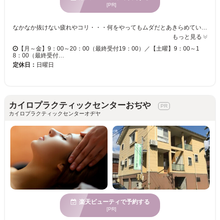
[PR]
なかなか抜けない疲れやコリ・・・何をやってもムダだとあきらめていませんか？『カイロプラクティック 由』では、身体を知り尽くしたカイロプラクターが、一人ひとりに合わせた施術で、全身矯正。身体を芯から整えて不調を改善へと導きます。その場限りではない、施術を一度体感してみませんか？
もっと見る
【月～金】9：00～20：00（最終受付19：00）／【土曜】9：00～1
8：00（最終受付…
定休日：
日曜日
カイロプラクティックセンターおぢや
カイロプラクティックセンターオヂヤ
楽天ビューティで予約する
[PR]