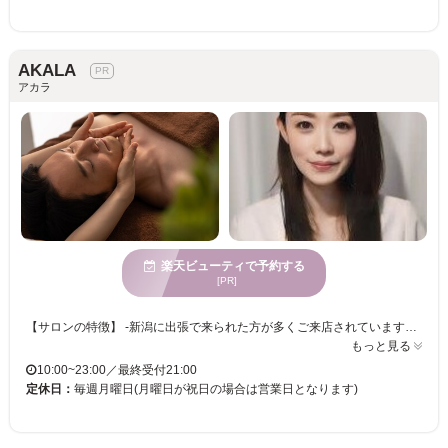
AKALA
アカラ
楽天ビューティで予約する
[PR]
【サロンの特徴】 ‐新潟に出張で来られた方が多くご来店されています。 ‐40代以上の男性が多く通われています。 ‐新潟駅南口から徒歩7分、最終受付は21時のため、お仕事帰りにも立ち寄れます。 ‐駐車場を完備しており、お車でもご来店いただけます。 ‐エステ経験15年の女性エステティシャンが、最高の技術をご提供いたします。 ‐通いやすい価格設定で、最高レベルのサービスをお届けします。 ‐ひとつのメニューで、頭の先からつま先までしっかり丁寧に施術いたします。 ‐メニュー価格はすべて税込価格となります。 【働く男性応援メニューの施術内容】 1 全身オイルマッサージ（90分・110分コースのみ） 2 オールハンドフェイシャルエステ 3 ドライヘッドスパと眼精疲労ケア 4 毛穴吸引と皮脂ケア 5 耳と男性臭ケア（110分コースのみ） 【料金】 ‐働く男性応援 60分コース 6,800円（税込） ‐働く男性応援 90分コース 9,800円（税込） ‐働く男性応援 110分コース 11,800円（税込）
もっと見る
10:00~23:00／最終受付21:00
定休日：
毎週月曜日(月曜日が祝日の場合は営業日となります)