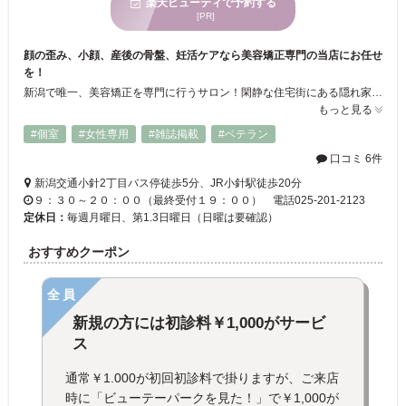
楽天ビューティで予約する
[PR]
顔の歪み、小顔、産後の骨盤、妊活ケアなら美容矯正専門の当店にお任せ
を！
新潟で唯一、美容矯正を専門に行うサロン！閑静な住宅街にある隠れ家的癒しサロン、日頃の疲れやストレスをリフレッシュ！25年の実績と匠の技が多くの女性の悩みを解決してくれます。”美と健康と喜び”が同時に叶う総合サロン！ 美容矯正以外にもストレス社会に振り回されるない為にメンタルケアメニューも！ 現在も大学で心理学を探求中のエンゼルママは成城心理学院認定講師なのでメンタルケアお勧め。。。
もっと見る
#個室
#女性専用
#雑誌掲載
#ベテラン
口コミ 6件
新潟交通小針2丁目バス停徒歩5分、JR小針駅徒歩20分
９：３０～２０：００（最終受付１９：００） 電話025-201-2123
定休日：
毎週月曜日、第1.3日曜日（日曜は要確認）
おすすめクーポン
全員
新規の方には初診料￥1,000がサービ
ス
通常￥1.000が初回初診料で掛りますが、ご来店
時に「ビューテーパークを見た！」で￥1,000が