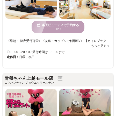
楽天ビューティで予約する
[PR]
《早朝・ 深夜受付可◎》《友達・カップルで利用可♪》 【カイロプラクティックは根本療法】 ベテランスタッフによる確かな技術とカウンセリングで まずはお悩みの根本原因を見つけます。 骨盤と背骨の歪みを整え、カラダの不調を根本改善！ また症状のぶり返しや姿勢の戻りを防ぐため、 患者様と一緒に生活習慣の見直しも行っています。 ・悩まされている症状を改善したい！ ・キレイなお肌を手に入れたい！ ・健康的に痩せて、美ボディを手に入れたい！ そんな望みを叶えたい方、当院にお任せください！！
もっと見る
9：00～20：00 受付時間は19：00まで
定休日：
日曜、祝日
骨盤ちゃん上越モール店
コツバンチャン ジョウエツモールテン