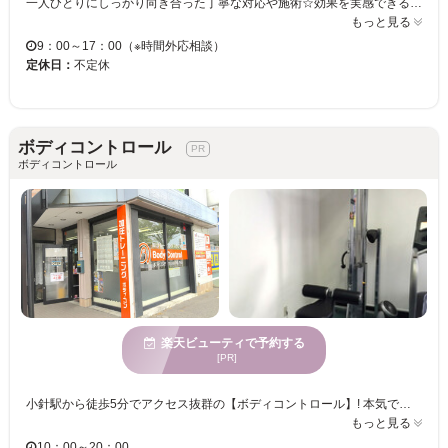
一人ひとりにしっかり向き合った丁寧な対応や施術☆効果を実感できる確かな技術にきっとあなたも満足できる◎ リフレッシュサロンSoleilのオススメメニュー♪♪♪ 【アロマトリートメント】・【リフレクソロジー】は格別の気持ち良さ◎心身ともに癒される本格施術で日頃溜まった疲れもスッキリ♪妊娠中の体型の変化、ホルモンバランスの変化などで悩んでる女性の方は【マタニティアロマトリートメント】がオススメ♪お手頃価格で試してみる価値あり！ 完全個室のプライベートサロンなので、女性特有のデリケートなお悩みもまずはご相談ください！お客様のご来店をお待ちしております★
もっと見る
9：00～17：00（※時間外応相談）
定休日：
不定休
ボディコントロール
ボディコントロール
楽天ビューティで予約する
[PR]
小針駅から徒歩5分でアクセス抜群の【ボディコントロール】! 本気でしぼりたい！という方が選ぶ加圧トレーニングで理想体型へ導きます!! お客様に合った最短ルートでベストボディを目指せます!! 加圧トレーニングとは、腕や脚のつけ根を専用のベルトで締めつけ、血流量を適切に制限した状態で行うトレーニング法のことです。 これにより、筋肉はハードなトレーニングをしたときと同じような状態になり、成長ホルモンの分泌が促進され、筋肉やお肌にハリが期待できます♪ 様々なニーズに合わせたマシンも活用してあなたをサポート！ 女性・初心者にオススメの加圧ベルトをご用意しています☆ ぜひ【ボディコントロール】で、理想の体型を手に入れて下さい♪
もっと見る
10：00～20：00