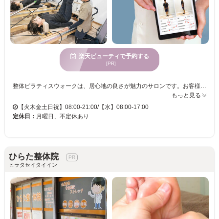
楽天ビューティで予約する
[PR]
整体ピラティスウォークは、居心地の良さが魅力のサロンです。お客様にとって、身体の歪みやコリを改善する専門性を持つ場所として知られています。個室のプライベートな環境が整い、安心してリラクゼーションを満喫できます。年齢を問わず、様々な方に利用されており、お身体の状態に合わせたカスタマイズサービスが魅力です。当サロンでは、駐車場のご用意があるので、車でのご来店もスムーズ。クレジットカードも使えるので、お会計も便利です。整体ピラティスウォークで、心身共にリフレッシュし、ストレスを解消する穏やかなひと時をぜひご体験ください。魅力あふれる自分を目指す皆さまにとって、理想の選択となることでしょう。
もっと見る
【火木金土日祝】08:00-21:00/【水】08:00-17:00
定休日：
月曜日、不定休あり
ひらた整体院
ヒラタセイタイイン