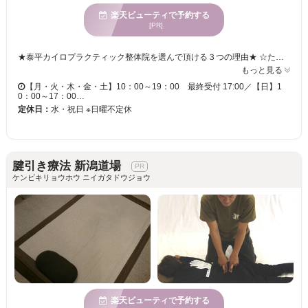
楽天ビューティで予約する
[PR]
★泰平カイロプラクティック整体院を選んで頂ける３つの理由★ ☆たった１回の施術でも効果が実感出来る整体です。 ☆痛くない、ボキボキしない整体なので、安心して施術を受けられます。 ☆原因を特定するため、検査に時間をかけます。 痛いからといって、揉んだり、押したり、このような対処はその場では楽になり、痛みは緩和された感じがしますが、実は治っているわけではありません。その理由は、身体で起こる不調は背骨や骨盤といった身体の土台となる部分が歪みその結果として筋肉や血管、神経などが圧迫され、体液のめぐりが悪くなるために起こるからです。つまり骨盤や背骨の歪みを正さない限り、身体は正常な状態に戻らず、根本から解決しないのです。当院では背骨や骨盤を正しい位置に戻し、姿勢を整えるこで、肩こりや腰痛の原因を改善しています。 当院は、根本改善を行う事を目的にしております。１回の施術で、改善することを感じて頂けますが、複数回の施術で、しっかりと身体を改善いたしますので、複数回の施術受けることををオススメいたします。
もっと見る
【月・火・木・金・土】10：00～19：00 最終受付 17:00／【日】1
0：00～17：00…
定休日：
水・祝日 ※日曜不定休
腱引き療法 新潟道場
ケンビキリョウホウ ニイガタドウジョウ
楽天ビューティで予約する