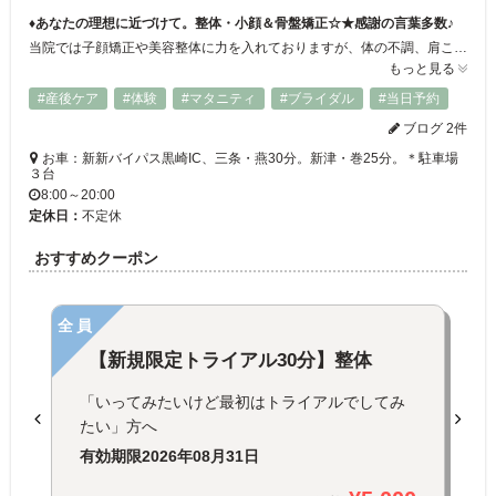
♦あなたの理想に近づけて。整体・小顔＆骨盤矯正☆★感謝の言葉多数♪
当院では子顔矯正や美容整体に力を入れておりますが、体の不調、肩こり腰痛などの症状にも対応しております☆“長年の不調が当院に通ったら治った”と喜ばしいお言葉も頂きました♪優しく明るいオーナーは治療に関して一生懸命で熱心に取り組む大人気の先生です☆感謝のきもちと、丁寧・安心を心掛け「笑顔」になっていただけるように努めます！
もっと見る
#産後ケア
#体験
#マタニティ
#ブライダル
#当日予約
ブログ 2件
お車：新新バイパス黒崎IC、三条・燕30分。新津・巻25分。＊駐車場
３台
8:00～20:00
定休日：
不定休
おすすめクーポン
全員
【新規限定トライアル30分】整体
「いってみたいけど最初はトライアルでしてみ
たい」方へ
有効期限
2026年08月31日