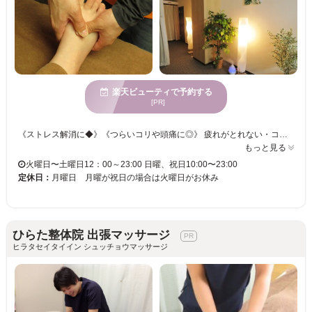
楽天ビューティで予約する
[PR]
《ストレス解消に◆》《つらいコリや頭痛に◎》 疲れがとれない・コリがたまっている・むくみが気になる・・・そのようなお悩みに寄り添います◎ カラダの不調の原因を見極め、最適な施術をご提供します☆彡根本的な原因を追究して疲れを改善♪♪ 60分アロマの香りに癒されながら、毎日がんばっているあなたにご褒美を！ きっと満足していただけますので、お気軽にご来店くださいませ。
もっと見る
火曜日〜土曜日12：00～23:00 日曜、祝日10:00〜23:00
定休日：
月曜日 月曜が祝日の場合は火曜日がお休み
ひらた整体院 出張マッサージ
ヒラタセイタイイン シュッチョウマッサージ