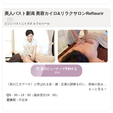
美人バスト新潟 美容カイロ&リラクサロンRefleurir
ビジンバストニイガタ ルフルリール
楽天ビューティで予約する
[PR]
《美の三大アーチ》と呼ばれる首・腰・足裏の調整を行い、骨格の歪みを整えることで身体の不調を改善♪バストアップしやすい体づくりを目指します！一人ひとりのお悩みにしっかりと向き合い、骨格・身体・お肌全てを美しい状態に導きます♪また、日常生活での育乳の為の食事ケアや、育乳や身体の歪みを整えるセルフケア方法のアドバイスなども行っております♪ ＜《ノーファンデを目指す☆》肌ファス♪美肌ケア＞ お悩みに合わせて美容液をプラスしたり、あれこれつけて甘やかされてきた肌を、1週間の「デトックスパック」期間と、23日間の最低限の栄養チャージ期間で、肌本来が持つ自活力を呼び起こします♪1ヶ月、2ヶ月と続けるごとに、ファンデーションを手放す方も続出！！ お身体も、お肌も、内から、外からのケアで、いくつになっても輝く女性のお手伝いをさせて頂いております♪ ぜひ【Refleurir】へお気軽にお越し下さい。
もっと見る
9：00～19：00（最終受付19：00）
定休日：
不定休