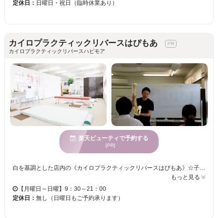
定休日：
日曜日・祝日（臨時休業あり）
カイロプラクティックリバースはぴもあ
カイロプラクティックリバースハピモア
楽天ビューティで予約する
[PR]
白を基調とした店内の《カイロプラクティックリバースはぴもあ》☆子育て中のママさんでもご来店いただけるように、『キッズスペース』もご用意しております◎ 「しっかりとしたカウンセリング」と「お客様一人ひとりの状態に合わせた施術内容」で、あなたのお悩み改善を目指します！プロならではのアドバイスで、日々の生活もサポートいたします☆ あなたも是非《カイロプラクティックリバースはぴもあ》の技術を体験してみては？お客様のご来店をお待ちしております。
もっと見る
【月曜日～日曜】9：30～21：00
定休日：
無し（日曜日もご予約承ります）