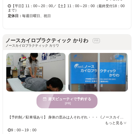
【平日】11：00～20：00／【土】11：00～20：00（最終受付18：00
まで）
定休日：
毎週日曜日、祝日
ノースカイロプラクティック かりわ
ノースカイロプラクティック カリワ
楽天ビューティで予約する
[PR]
【予約制／駐車場あり】 身体の歪みは人それぞれ・・・《ノースカイロプラクティック かりわ》では、お客様としっかりカウンセリングしながら不調の原因を探ります！ 自分の体の歪みを意識したことありますか？体の不調の原因は、骨盤や背骨の歪みからくることもあります・・・家族みんながいつも笑顔でいれるように、心も身体も元気でいたいですよね。自分のためにも、大切な家族のためにも、身体のメンテナンスが大事ですよ！ ぜひ一度《ノースカイロプラクティック かりわ》へお越しください。「アットホームな雰囲気」「明るい店内」そして「笑顔」で皆様をお迎えいたします！
もっと見る
9：00～19：00