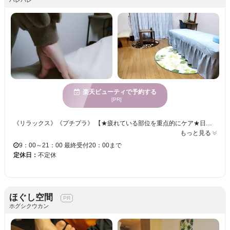
楽天ビューティで予約する
[PR]
《リラックス》《プチプラ》 【★疲れている部位を重点的にケア★日々の疲れやストレスを癒します★】 大手整体チェーンで4年働き、さらにカイロプラクティックの研修も受けたセラピストがご対応いたします！ 知識×経験豊富だからできる多彩な手技は必見！！ お客様を極上の癒しへと導きます♪ 日々のお疲れは、『はればれ』にお任せください☆彡
もっと見る
9：00～21：00 最終受付20：00まで
定休日：
不定休
ほぐし空間
ホグシクウカン