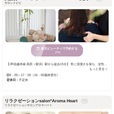
サロンドビビ
楽天ビューティで予約する
[PR]
【JR信越本線 高田（新潟）駅から徒歩15分】 常に清潔さを保ち、女性が親しみやすい雰囲気を心がけております♪心からの癒しをご提供☆ ～～骨格を整えスタイルUP！！美姿勢へ！！～～ 【サロンのおすすめメニュー☆】 足のダルさ疲れケア＋全身施術（骨盤から肩こり首）！リンパを流し血行促進ぽかぽかに身体軽く疲労解消！心身共にリフレッシュ☆施術後のスッキリ感が期待できます！自信の出産経験を生かし、多くの産前・産後ママのカラダのゆがみをはじめ、産後太り体型戻しや様々な体質改善が多くのお客様から評判でございます！ママさんに関わらず、肩こり・腰痛・食いしばり・エラ張り・女性特有のお悩み更年期などの様々なお悩みの方に是非試して頂きたいです。 【小顔に効果的面☆人気メニュー☆】など、様々なメニューからお選び頂けます！ カラダの内面からキレイになってみませんか？
もっと見る
9：00～17：00（16：00最終受付）
定休日：
不定休
リラクゼーションsalon*Aroma Heart
リラクゼーションサロンアロマハート