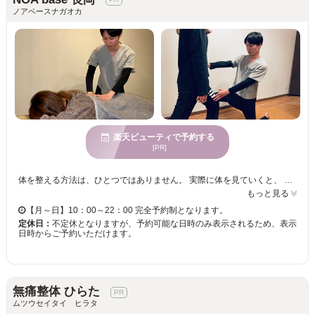
ノアベースナガオカ
楽天ビューティで予約する
[PR]
体を整える方法は、ひとつではありません。 実際に体を見ていくと、 「まず整えたほうがよさそうなところ」 「動かし方を少し変えたほうが楽になるところ」 「体の内側の状態が関わっていそうなところ」 があります。 NOA base 長岡では、 そうしたポイントを分けて考えず、まとめて見ていきます。 イメージとしては、 今の体の状態を整えるところは「整体」に近い考え方。 動きや使い方を見直すところは「パーソナルトレーニング」に近い考え方。 体質や見た目にも関わる内側の部分は「エステ」に近い考え方です。 これらを別々に受けようとすると、 予約を取る場所が増えたり、その都度、体の状態を説明したりと、 少しずつ負担が増えていきます。 ここでは、ひとりの国家資格者が、 その日の体の状態を見ながら、施術と運動をまとめて行います。 通い分ける手間を減らしながら、体の変化へつなげていく。 そんな進め方を大切にしています。
もっと見る
【月～日】10：00～22：00 完全予約制となります。
定休日：
不定休となりますが、予約可能な日時のみ表示されるため、表示
日時からご予約いただけます。
無痛整体 ひらた
ムツウセイタイ ヒラタ