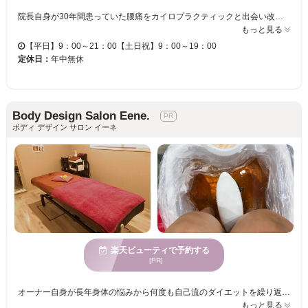
院長自身が30年間患っていた腰痛をカイロプラクティックと出会い改善したことから、この仕事に携わるようになりました。同じお体の悩みを持つ地域の方々の健康増進に、すこしでもお役に立てればと日々研鑽を積んでいます。 院長は元々建築士であり、リゾート・ペンション風の自宅を自身で設計した建物です。施術院開業にあたり、お客様が日常を離れプライベートな空間でリラックスして頂ればと思います。 通常のカイロプラクティックの技術に加え、アメリカ合衆国テキサスカイロプラクティック大学に短期留学で習得した、解剖学、栄養学、筋肉靭帯の悩みに特化したマッスルワークとテーピングなどの技術を駆使しています。
もっと見る
【平日】9：00～21：00【土日祝】9：00～19：00
定休日：
年中無休
Body Design Salon Eene.
ボディ デザイン サロン イーネ
楽天ビューティで予約する
[PR]
オーナー自身が長年身体の悩みから何度も自己流のダイエットを繰り返しては失敗ばかりで体調も壊してしまう事になってしまいました。。。そんな経験から健康で綺麗になれる方法は無いものかと思っていた時に出会った施術です☆厳しい技術訓練を受けてますのでお客様には大変満足頂いております♪ 人気の改善＜BODY＞は、副交感神経が整いますので施術当日は深い眠りが出来ます！次の日、疲れも和らいでるはず・・・身体のコリ、張り、浮腫み、冷えなどから来る身体の不調やボディーラインの悩みを改善します☆基礎代謝が上がる為、スリミング効果の高い痩せ状態になる身体を作り上げます！ 綺麗なボディラインへと徹底サポートいたします♪ぜひ気軽にお越しくださいませ☆
もっと見る