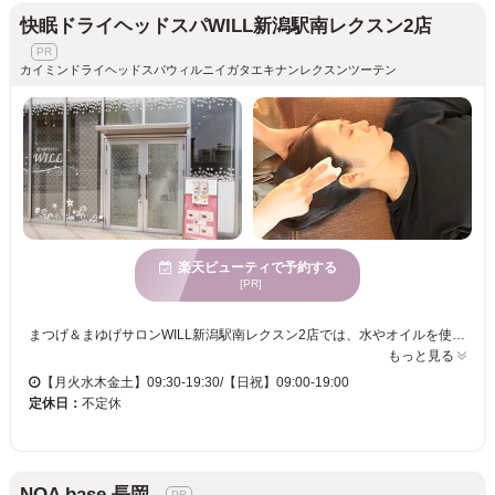
快眠ドライヘッドスパWILL新潟駅南レクスン2店
カイミンドライヘッドスパウィルニイガタエキナンレクスンツーテン
楽天ビューティで予約する
[PR]
まつげ＆まゆげサロンWILL新潟駅南レクスン2店では、水やオイルを使わず新潟では珍しい【カッサ】を使用したドライヘッドスパ！痛気持ち良いカッサの刺激と手技の癒しのマッサージで頭の凝りや眼精疲労・頭痛・睡眠の質・自律神経の乱れにアプローチ！手技によるデコルテ・肩・首・お顔のリンパマッサージで血行不良改善期待♪ まつげや眉毛メニューと一緒に出来るのも魅力の一つ！
もっと見る
【月火水木金土】09:30-19:30/【日祝】09:00-19:00
定休日：
不定休
NOA base 長岡