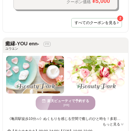
¥5,000
クーポン価格
2
すべてのクーポンを見る
癒縁-YOU enn-
ユウエン
楽天ビューティで予約する
[PR]
《亀田駅徒歩10分♪♪》ぬくもりを感じる空間で癒しのひと時を！多彩なメニューとしっかり流すリンパマッサージで日常の疲れをリフレッシュ☆洗練された女性たちから愛されるリラクサロン！個室完備でプライバシーも安心、駐車場も完備！クレジットカードや電子マネーでの支払いも可能☆心地よい時間をお過ごしください！ 癒縁-YOU enn-は、「疲れた」と感じたその時に。深夜まで営業しているので遅い時間でも通いやすいサロンです。お仕事帰りや家事・育児の合間、眠れない夜にも気軽にご利用可能◎ もみほぐしやリンパで疲労回復。 「明日また頑張れる身体」をつくります。
もっと見る