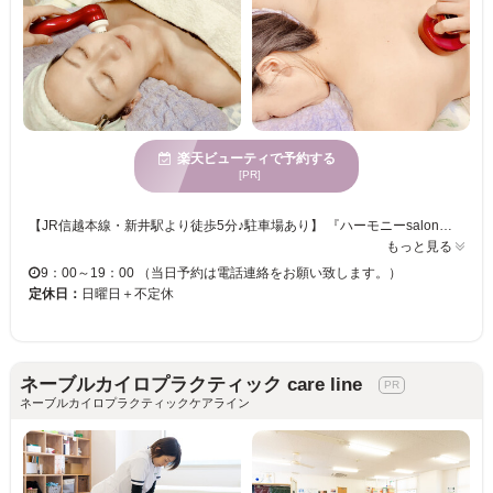
楽天ビューティで予約する
[PR]
【JR信越本線・新井駅より徒歩5分♪駐車場あり】 『ハーモニーsalon＊Aroma Heart』では、アロママッサージとリンパマッサージの融合で、心身のケアをパワフルに行います。ハンドマッサージ中心ですが、リンパの流れに応じて、ドレナージュマシンを用いて、お客様、一人ひとりの身体の状態を感じながら、最適なオイルを選択してケア行っていきます。 お客様の身体がより良い状態となるよう、最善を尽くします。お一人様サロンですので、人目を気にすることなくリラックスしてお過ごしいただけます。極上の癒しの時間をゆっくりとお楽しみください。 『ハーモニーsalon＊Aroma Heart』で、本来の健康で健やかな心と身体を取り戻しませんか？
もっと見る
9：00～19：00 （当日予約は電話連絡をお願い致します。）
定休日：
日曜日＋不定休
ネーブルカイロプラクティック care line
ネーブルカイロプラクティックケアライン