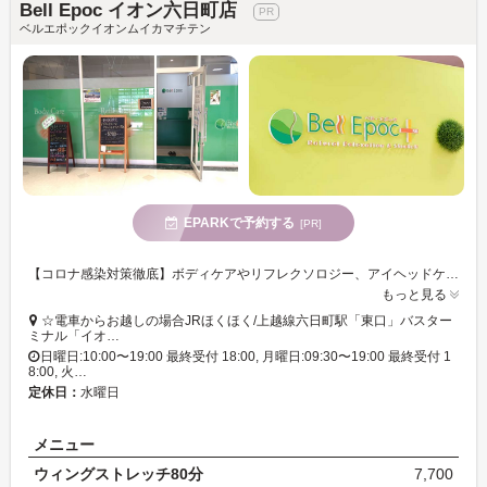
Bell Epoc イオン六日町店
ベルエポックイオンムイカマチテン
EPARKで予約する
[PR]
【コロナ感染対策徹底】ボディケアやリフレクソロジー、アイヘッドケア等の豊富なメニューが魅力のリラクゼーションサロン!お客様のお疲れに合わせてご提案するので初めての方でも安心♪イオン六日町店2F!
もっと見る
☆電車からお越しの場合JRほくほく/上越線六日町駅「東口」バスター
ミナル「イオ…
日曜日:10:00〜19:00 最終受付 18:00, 月曜日:09:30〜19:00 最終受付 1
8:00, 火…
定休日：
水曜日
メニュー
ウィングストレッチ80分
7,700