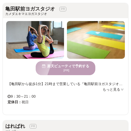
亀田駅前ヨガスタジオ
カメダエキマエヨガスタジオ
楽天ビューティで予約する
[PR]
【亀田駅から徒歩1分】21時まで営業している『亀田駅前ヨガスタジオ』★ お仕事帰りなどにも通える好立地のサロンです☆店内は大きな窓から、広い空や遠くの街並み風景を眺めたりできる、開放感のある空間となっています！ 当店は、働く女性や育児中の女性にリラックスしてほしいと思い、夜8時のクラスや子連れクラスを開催しています。また年代性別問わず、すべての方の身体の悩みや不調の緩和を目指し、健康な体で幸せになって欲しいと思い、様々なバリエーションのクラスを用意しています。体についてやヨガについて専門性の高いスタッフが在籍していますので、なんでもご相談下さい♪店内ではアロマを炊いたり、ハーブティーをサービスしています。 初めての方には『入門ヨガ』コースをオススメしています♪ヨガの呼吸の仕方など、丁寧に教えますので、是非お試しください☆
もっと見る
9：30～21：00
定休日：
祝日
はればれ
ハレバレ