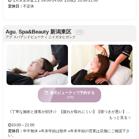
【月火水木金土】09:00-24:00/【日祝】10:00-22:00
定休日：
不定休
Agu. Spa&Beauty 新潟東区
アグ スパアンドビューティ ニイガタヒガシク
楽天ビューティで予約する
[PR]
《丁寧な施術と接客が好評♪》 【疲れが取れにくい】【寝つきが悪い】【乾燥やにおいが気になる】お悩みには頭皮ケア♪♪ 心地の良い絶妙な力加減のハンドテクニックで贅沢なサロンタイムをお過ごしください・・・。 まずは試してみたいという方や手軽に受けたい方へ45分コースもご用意しています！！ 自慢のヘッドスパで"頭皮も心"もリフレッシュしませんか？？
もっと見る
10:00～21:00
定休日：
年中無休 ※年末年始は除外 ※年末年始の営業は店舗にご確認下さ
い。