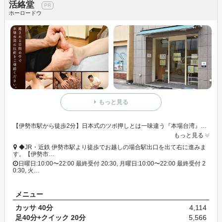
活絡堂
ホーロードウ
もっと見る
【伊勢市駅から徒歩2分】日本式のツボ押しとは一味違う『本場台湾』の技術とリラクゼーションをご提供します。老若男女を問わずご来店をお持ちしております。
もっと見る
◆JR・近鉄 伊勢市駅より徒歩でお越しの場合駅出口を出て右に進みま
す。【伊勢市…
日曜日:10:00〜22:00 最終受付 20:30, 月曜日:10:00〜22:00 最終受付 2
0:30, 火…
メニュー
カッサ 40分
4,114
足40分+クイック 20分
5,566