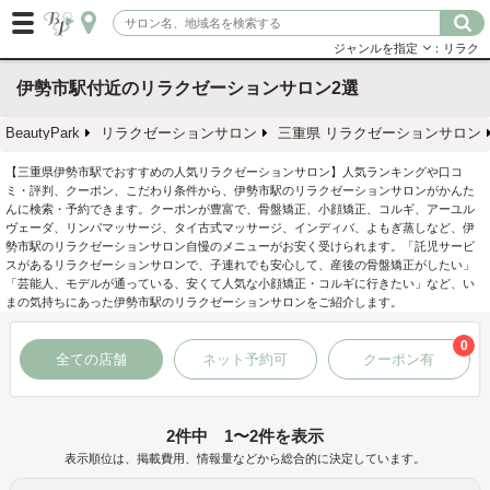
ジャンルを指定
：リラク
伊勢市駅付近のリラクゼーションサロン2選
BeautyPark
リラクゼーションサロン
三重県 リラクゼーションサロン
【三重県伊勢市駅でおすすめの人気リラクゼーションサロン】人気ランキングや口コ
ミ・評判、クーポン、こだわり条件から、伊勢市駅のリラクゼーションサロンがかんた
んに検索・予約できます。クーポンが豊富で、骨盤矯正、小顔矯正、コルギ、アーユル
ヴェーダ、リンパマッサージ、タイ古式マッサージ、インディバ、よもぎ蒸しなど、伊
勢市駅のリラクゼーションサロン自慢のメニューがお安く受けられます。「託児サービ
スがあるリラクゼーションサロンで、子連れでも安心して、産後の骨盤矯正がしたい」
「芸能人、モデルが通っている、安くて人気な小顔矯正・コルギに行きたい」など、い
まの気持ちにあった伊勢市駅のリラクゼーションサロンをご紹介します。
0
全ての店舗
ネット予約可
クーポン有
2件中 1〜2件を表示
表示順位は、掲載費用、情報量などから総合的に決定しています。