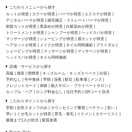
こだわりメニューから探す
カットが得意
カラーが得意
パーマが得意
エクステが得意
デジタルパーマが得意
縮毛矯正・ストレートパーマが得意
前髪カットが得意
黒染めが得意
白髪染めが得意
トリートメントが得意
シャンプーが得意
ヘッドスパが得意
マッサージが得意
シェービングが得意
眉カットが得意
ヘアセットが得意
メイクが得意
ネイル同時施術
ブライダル
シェービングが得意
マッサージが得意
マッサージが得意
ヘッドスパが得意
ネイル同時施術
設備・サービスから探す
高級
個室
喫煙席
キッズルーム・キッズスペース
出張
予約なし
年中無休
早朝
深夜
駅近
駐車場
メンズ
クレジットカード
体験
個人サロン・プライベートサロン
カップル・ペア
ロング料金なし
当日予約
QRコード決済
こだわりポイントから探す
学割
女性スタッフのみ
カウンセリング重視
ベテラン
安い
早い
くせ毛カットが得意
育毛・発毛
イケメン
カラーリスト
最後まで1人が担当
髪質改善