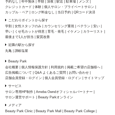
予約なし
年中無休
早朝
深夜
駅近
駐車場
メンズ
クレジットカード
体験
個人サロン・プライベートサロン
カップル・ペア
ロング料金なし
当日予約
QRコード決済
こだわりポイントから探す
学割
女性スタッフのみ
カウンセリング重視
ベテラン
安い
早い
くせ毛カットが得意
育毛・発毛
イケメン
カラーリスト
最後まで1人が担当
髪質改善
近隣の駅から探す
丸亀
讃岐塩屋
Beauty Park
会社概要
個人情報保護方針
利用規約
掲載ご希望の店舗様へ
広告掲載について
Q&A よくあるご質問
お問い合わせ
店舗会員登録・ログイン
個人会員登録・ログイン
サイトマップ
サービス
サロン専用HP制作
Ameba Owndオフィシャルパートナー
サロン運営サポート
Beauty Parkオンライン
メディア
Beauty Park Clinic
Beauty Park Mall
Beauty Park College