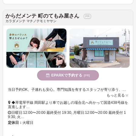
からだメンテ 町のてもみ屋さん
カラダメンテ マチノテモミヤサン
EPARKで予約する
[PR]
当日予約OK、子連れも安心。専門知識を有するスタッフが寄り添う、優しい整体とボディケア。忙しい毎日に、ほっとできる身体のメンテナンスを
もっと見る
◆琴電琴平線 岡田駅より車でお越しの場合北へ向かって国道438号線を
直進します…
日曜日:12:00〜20:00 最終受付 19:30, 月曜日:12:00〜20:00 最終受付 1
9:30, 火…
定休日：
火曜日