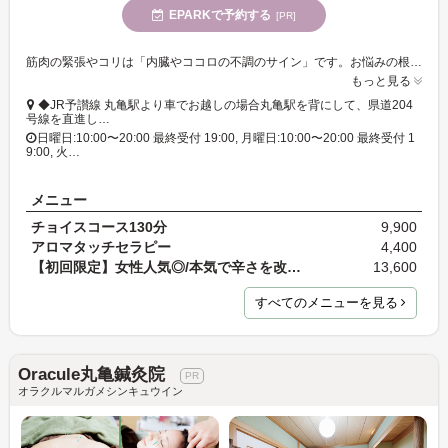
EPARKで予約する
[PR]
筋肉の緊張やコリは「内臓やココロの不調のサイン」です。お悩みの根本の原因を見つけ出し、ケアすることで、マッサージで体質改善を目指しているサロンです★
もっと見る
◆JR予讃線 丸亀駅より車でお越しの場合丸亀駅を背にして、県道204
号線を直進し…
日曜日:10:00〜20:00 最終受付 19:00, 月曜日:10:00〜20:00 最終受付 1
9:00, 火…
メニュー
チョイスコース130分
9,900
アロマタッチセラピー
4,400
【初回限定】女性人気◎/本気で辛さを改善したい方/ …
13,600
すべてのメニューを見る
Oracule丸亀鍼灸院
オラクルマルガメシンキュウイン