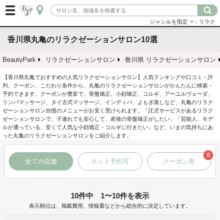
ジャンルを指定
：リラク
香川県丸亀のリラクゼーションサロン10選
BeautyPark
リラクゼーションサロン
香川県 リラクゼーションサロン
【香川県丸亀でおすすめの人気リラクゼーションサロン】人気ランキングや口コミ・評
判、クーポン、こだわり条件から、丸亀のリラクゼーションサロンがかんたんに検索・
予約できます。クーポンが豊富で、骨盤矯正、小顔矯正、コルギ、アーユルヴェーダ、
リンパマッサージ、タイ古式マッサージ、インディバ、よもぎ蒸しなど、丸亀のリラク
ゼーションサロン自慢のメニューがお安く受けられます。「託児サービスがあるリラク
ゼーションサロンで、子連れでも安心して、産後の骨盤矯正がしたい」「芸能人、モデ
ルが通っている、安くて人気な小顔矯正・コルギに行きたい」など、いまの気持ちにあ
った丸亀のリラクゼーションサロンをご紹介します。
0
全ての店舗
ネット予約可
クーポン有
10件中 1〜10件を表示
表示順位は、掲載費用、情報量などから総合的に決定しています。