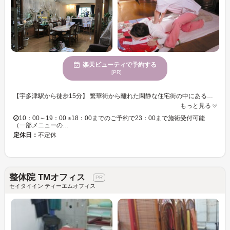
楽天ビューティで予約する
[PR]
【宇多津駅から徒歩15分】 繁華街から離れた閑静な住宅街の中にある『JADEファインパーク 宇多津本店』★駐車場を完備していますので、お車でも気軽にご利用頂けます♪ 当店はトータルビューティーサロンとなっておりますので、どんなお悩みもお気軽にご相談下さい！！ 全身の疲れをリフレッシュできるメニューや身体の不調を改善できるメニューをご用意♪お客様の状態を見極め、今適切な施術をご提案いたします☆どのメニューにしようかお悩みの方は、遠慮なくご相談下さい。 お客様のご来店を心よりお待ちしております♪
もっと見る
10：00～19：00 ※18：00までのご予約で23：00まで施術受付可能
（一部メニューの…
定休日：
不定休
整体院 TMオフィス
セイタイイン ティーエムオフィス