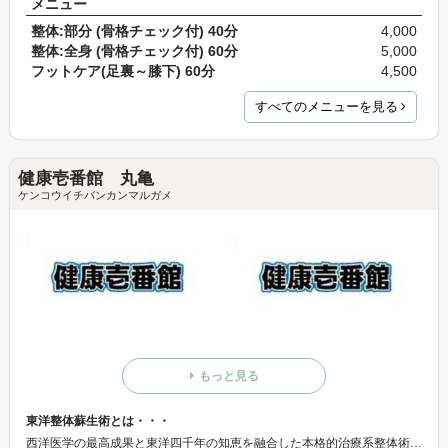
メニュー
整体:部分 (骨格チェック付) 40分
4,000
整体:全身 (骨格チェック付) 60分
5,000
フットケア(足裏～膝下) 60分
4,500
すべてのメニューを見る
健康壱番館 丸亀
ケンコウイチバンカンマルガメ
もっと見る
東洋整体蘇生術とは・・・
西洋医学の最高成果と東洋四千年の知恵を融合した本格的治療系整体術☆ 東洋整体蘇生術とは、西洋医学における解剖学と生理学に基づき、東洋医学四千年の体験医学を取り入れ、骨や関節のズレ、歪みを整えるカイロプラクティックや、骨折、ねんざなどの急性外傷の処置を行う柔道整復術とは異なった、本格的な治療系整体術です。