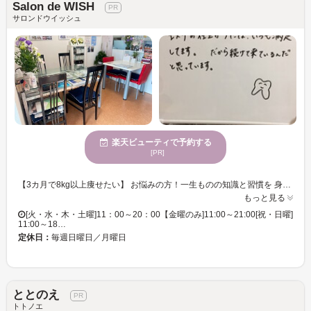
Salon de WISH
サロンドウイッシュ
楽天ビューティで予約する
[PR]
【3カ月で8kg以上痩せたい】 お悩みの方！一生ものの知識と習慣を 身につけリバウンドしない体を手に入れませんか？ 世界一簡単なダイエットで、 あなたのお悩み解決に全力でサポート！！ 本気で悩んでいる人は本気で取り組みます！ ☑ダイエットしたいけれど挫折してしまう！ ☑痩せたいが運動嫌い！ ☑間食が多い！ ☑とにかく痩せたい！ 人生最後のダイエットプログラム 運動なし！好きな食事ができる！リバウンドほぼなし！ 食べてダイエットができるのです♪
もっと見る
[火・水・木・土曜]11：00～20：00【金曜のみ]11:00～21:00[祝・日曜]
11:00～18…
定休日：
毎週日曜日／月曜日
ととのえ
トトノエ