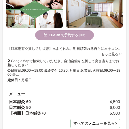
EPARKで予約する
[PR]
【駐車場有☆貸し切り状態】≪よく休み、明日頑張れる自らに≫をコンセプトに、癒しと改善が期待できる「美容鍼灸」「鍼灸施術」「ボディセッション(整体)」を提供☆
もっと見る
GoogleMapで検索していただき、自治会館を左折して突き当りまでお
越しください…
日曜日:09:00〜18:00 最終受付 16:30, 月曜日:休業日, 火曜日:09:00〜18:
00 最…
定休日：
月曜日
メニュー
日本鍼灸 60
4,500
日本鍼灸 80
6,000
【初回】日本鍼灸70
5,500
すべてのメニューを見る