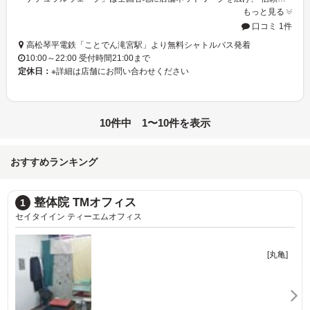
もっと見る
口コミ 1件
高松琴平電鉄「ことでん滝宮駅」より無料シャトルバス発着
10:00～22:00 受付時間21:00まで
定休日：
※詳細は店舗にお問い合わせください
10件中 1〜10件を表示
おすすめランキング
Re・fla
2
リ フラ
丸亀]
[丸亀]