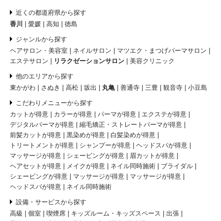
近くの都道府県から探す
香川
愛媛
高知
徳島
ジャンルから探す
ヘアサロン・美容室
ネイルサロン
マツエク・まつげパーマサロン
エステサロン
リラクゼーションサロン
美容クリニック
他のエリアから探す
東かがわ
さぬき
高松
坂出
丸亀
善通寺
三豊
観音寺
小豆島
こだわりメニューから探す
カットが得意
カラーが得意
パーマが得意
エクステが得意
デジタルパーマが得意
縮毛矯正・ストレートパーマが得意
前髪カットが得意
黒染めが得意
白髪染めが得意
トリートメントが得意
シャンプーが得意
ヘッドスパが得意
マッサージが得意
シェービングが得意
眉カットが得意
ヘアセットが得意
メイクが得意
ネイル同時施術
ブライダル
シェービングが得意
マッサージが得意
マッサージが得意
ヘッドスパが得意
ネイル同時施術
設備・サービスから探す
高級
個室
喫煙席
キッズルーム・キッズスペース
出張