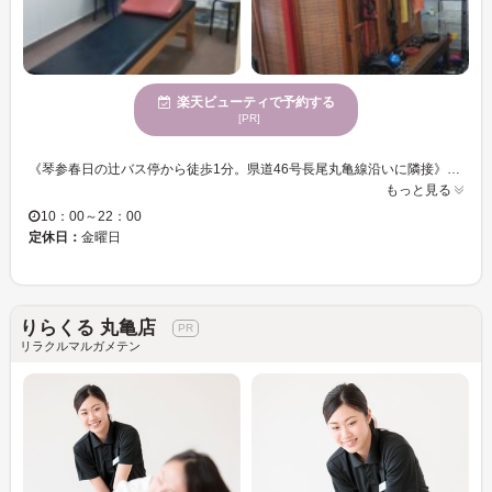
楽天ビューティで予約する
[PR]
《琴参春日の辻バス停から徒歩1分。県道46号長尾丸亀線沿いに隣接》22：00まで営業しているので、お仕事終わりの方も気軽にご来店頂けます☆お客様一人ひとりに寄り添った丁寧なカウンセリングで、あなたのお悩みや身体の状態、要望にしっかり向き合います。 広々とした綺麗で清潔な店内は、ゆったりリラックス出来る居心地の良い空間となっています♪施術ベッドは1台。周りを気にせずリラックスして施術がうけられます！また、お客様に「不調が改善するまで安心して通って頂きたい」という思いからリーズナブルな価格設定でご提供しています☆ 症状の原因となる目的の部位を調整し、症状の根本的改善を目的に施術します！！施術後は自宅でも簡単に出来るケア方法もお伝えします☆疲れや不調を改善し翌日も元気に頑張れるように、【整体院 TMオフィス】の技術で身体の改善を目指しましょう！！
もっと見る
10：00～22：00
定休日：
金曜日
りらくる 丸亀店
リラクルマルガメテン