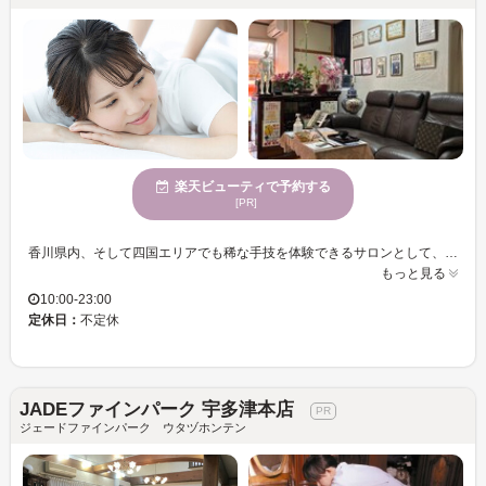
楽天ビューティで予約する
[PR]
香川県内、そして四国エリアでも稀な手技を体験できるサロンとして、今の場所丸亀市綾歌町にて13年間多くの方にご支持いただいています。特に中国で古来より受け継がれてきた「推拿（すいな）」は、あなたの身体に隠れていた疲れや不調を柔軟に整え、生き生きとした毎日をサポートします。この手技は、ただリラックスするだけではなく、その場で感じられる効果が多くの方に支持されています。また、台湾式の足つぼマッサージでは、内臓や体の中から健康を引き出す施術を提供。64箇所の反射区にアプローチし、血行を促進することでむくみを解消。施術後には軽やかな足取りを感じていただけるでしょう。さらに、酸素カプセルはクーラー付きでリラックスしながら、疲労回復やケガの治癒促進、健康増進、美肌への効果も期待できます。着替えずにそのままカプセル内で寝るだけで60分からご利用できます。電源もありスマホやPCなど持ち込む方も多く、お忙しい方にもぴったりです。心からくつろぎたい方や、新しい自分を発見したい方、ぜひお越しください。(酸素カプセルのご利用には禁忌事項があり、健康状態チェックリストをお読みいただきご署名をお願いしております。)
もっと見る
10:00-23:00
定休日：
不定休
JADEファインパーク 宇多津本店
ジェードファインパーク ウタヅホンテン