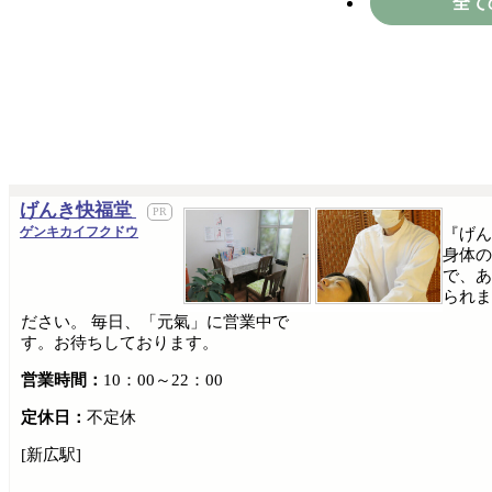
全て
げんき快福堂
ゲンキカイフクドウ
『げん
身体の
で、あ
られま
ださい。 毎日、「元氣」に営業中で
す。お待ちしております。
営業時間：
10：00～22：00
定休日：
不定休
[新広駅]