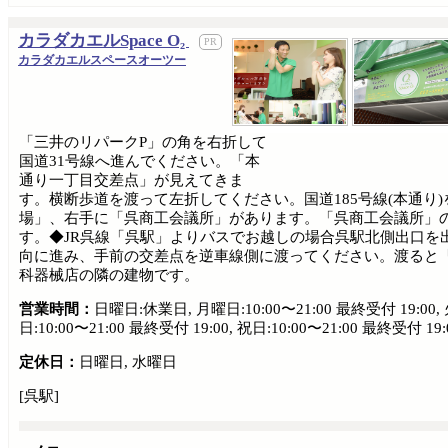
カラダカエルSpace O₂
カラダカエルスペースオーツー
「三井のリパークP」の角を右折して
国道31号線へ進んでください。「本
通り一丁目交差点」が見えてきま
す。横断歩道を渡って左折してください。国道185号線(本通
場」、右手に「呉商工会議所」があります。「呉商工会議所」の
す。◆JR呉線「呉駅」よりバスでお越しの場合呉駅北側出口を
向に進み、手前の交差点を逆車線側に渡ってください。渡ると
科器械店の隣の建物です。
営業時間：
日曜日:休業日, 月曜日:10:00〜21:00 最終受付 19:00, 火
日:10:00〜21:00 最終受付 19:00, 祝日:10:00〜21:00 最終受付 19:
定休日：
日曜日, 水曜日
[呉駅]