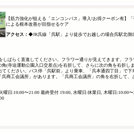
【筋力強化が狙える「エンコンパス」導入!お得クーポン有】「
による根本改善が目指せるケア
アクセス：
◆JR呉線「呉駅」より徒歩でお越しの場合呉駅北
り)をしばらく直進してください。フラワー通りが見えてきます。フラ
角(寺迫運動公園入口交差点)を右折して、さらに次の角を右折し
出てください。バス停「呉駅前」より乗車、「呉本通四丁目」で下車
「呉商工会議所」があります。「呉商工会議所」の角を右折して、
曜日:10:00〜21:00 最終受付 19:00, 水曜日:休業日, 木曜日:10:00〜21
00