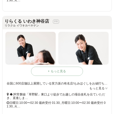
1:30, 火…
りらくる いわき神谷店
リラクル イワキカベヤテン
もっと見る
全国に600店舗以上展開している実力派の有名店!もみほぐしをお値打ち価格で☆60分3,980円(りらくるアプリ会員価格3,600円)
もっと見る
◆JR常磐線「草野駅」東口より徒歩でお越しの場合改札を出ていただ
き、直進しま…
日曜日:10:00〜02:30 最終受付 01:30, 月曜日:10:00〜02:30 最終受付 0
1:30, 火…