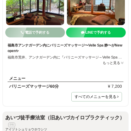
電話で予約する
LINEで予約する
福島市アンナガーデン内にバリニーズマッサージ〜Velle Spa 静〜がNew
open✨
福島市荒井、アンナガーデン内に『バリニーズマッサージ～Velle Spa 静～』がオープン！ 店内は、和とアジアンテイストが融合した雰囲気、窓辺には日本庭園が一面に広がる非日常空間⭐︎バリニーズマッサージの施術を受けながら、心と体をリフレッシュすることができる癒しのスパ。体の不調や悩みに合わせて施術を受けることができます。日常とは離れた空間でゆっくりとリラクゼーションタイムはいかがでしょうか？
もっと見る
メニュー
バリニーズマッサージ60分
¥ 7,200
すべてのメニューを見る
あいづ徒手療法室（旧あいづカイロプラクティック）
アイヅトシュリョウホウシツ