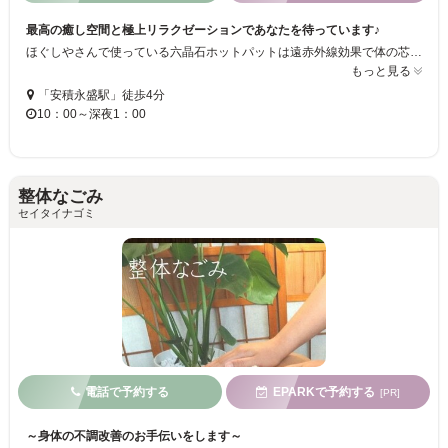
最高の癒し空間と極上リラクゼーションであなたを待っています♪
ほぐしやさんで使っている六晶石ホットパットは遠赤外線効果で体の芯から温まりますよ☆ミ 冷え性の方多いと思いますが、体の冷えは凝りそして肌荒れ、不眠などの原因です・・・ 身体の中からしっかり温まって身体もほぐされる感動のリラクゼーションを是非あなた自信で体験してみてください♪きっと明日からの活力になりますよ☆★☆
もっと見る
「安積永盛駅」徒歩4分
10：00～深夜1：00
整体なごみ
セイタイナゴミ
電話で予約する
EPARKで予約する
[PR]
～身体の不調改善のお手伝いをします～