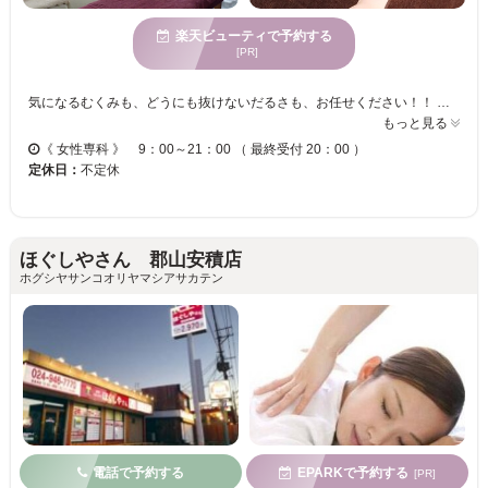
楽天ビューティで予約する
[PR]
気になるむくみも、どうにも抜けないだるさも、お任せください！！ 疲れや不調を改善し、翌日も元気に頑張れるように熟練技術でしっかりケアさせて頂きます☆ ＜確かな技術で“キレイになりたい”気持ちを応援します♪♪＞ 【マンツーマンのプライベート空間】一人ひとりに寄り添った丁寧なカウンセリングで、あなたのお悩みやお肌と身体の状態、要望にしっかり向き合います☆お客様とのコミニュケーションを大切にしておりますので、初めてご来店の方も安心してお任せ下さい！「癒し」と「不調の改善」を併せ持つ、当サロン自慢の美容カイロ・エステとカイロプラクティックを、ぜひお試しください★ お客様のご来店を心よりお待ちしております！
もっと見る
《 女性専科 》 9：00～21：00 （ 最終受付 20：00 ）
定休日：
不定休
ほぐしやさん 郡山安積店
ホグシヤサンコオリヤマシアサカテン
電話で予約する
EPARKで予約する
[PR]