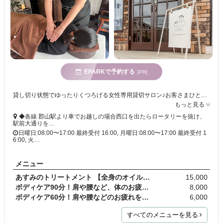
EPARKで予約する
[PR]
貸し切り状態でゆったりくつろげる女性専用貸切サロン♪お客さまひとりひとりに寄り添いながら、心を込めた接客&丁寧な施術をご提供◎
もっと見る
◆各線 郡山駅より車でお越しの場合西口を出たらロータリーを抜け、
駅前大通りを…
日曜日:08:00〜17:00 最終受付 16:00, 月曜日:08:00〜17:00 最終受付 1
6:00, 火…
メニュー
あすみのトリートメント 【全身のオイルトリートメン…
15,000
ボディケア90分！肩や腰など、体のお疲れの部分を、9…
8,000
ボディケア60分！肩や腰などのお疲れを、60分間オー…
6,000
すべてのメニューを見る