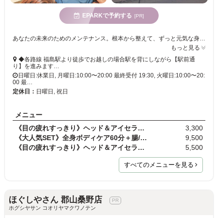
EPARKで予約する
[PR]
あなたの未来のためのメンテナンス。根本から整えて、ずっと元気な身体へ。日々変化する身体の状態を見極め、ひとりひとりの身体に合わせたアプローチ!
もっと見る
◆各路線 福島駅より徒歩でお越しの場合駅を背にしながら【駅前通
り】を進みます…
日曜日:休業日, 月曜日:10:00〜20:00 最終受付 19:30, 火曜日:10:00〜20:
00 最…
定休日：
日曜日, 祝日
メニュー
《目の疲れすっきり》ヘッド＆アイセラピー基本コー…
3,300
《大人気SET》全身ボディケア60分＋腸/内臓セラピー3…
9,500
《目の疲れすっきり》ヘッド＆アイセラピーじっくり…
5,500
すべてのメニューを見る
ほぐしやさん 郡山桑野店
ホグシヤサン コオリヤマクワノテン