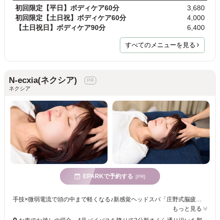
初回限定【平日】ボディケア60分
3,680
初回限定【土日祝】ボディケア60分
4,000
【土日祝日】ボディケア90分
6,400
すべてのメニューを見る
N-ecxia(ネクシア)
ネクシア
EPARKで予約する
[PR]
手技×微弱電流で頭の中まで軽くなる♪新感覚ヘッドスパ「庄野式脳疲労改善ヘッドスパ」が人気★不眠や頭のお疲れやおもだるさ、イライラ、食いしばりなどのお悩みに◎
もっと見る