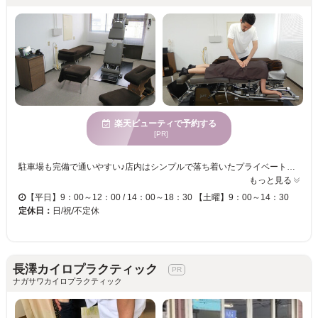
楽天ビューティで予約する
[PR]
駐車場も完備で通いやすい♪店内はシンプルで落ち着いたプライベート空間です。カイロプラクティック専用の施術ベットや自動昇降機能付きのハイローテーブルなど…充実の設備で、起き上がりの動作が難しい方でも安心。施術着もご用意しております。 ◆◆完全予約制☆身体の状態をみきわめた施術を！◆◆ 「背骨を通る神経の流れを良くして、自然治癒力を最大限に引き出す」☆この理論と技術に基づく施術で、一時的な緩和ではなく“根本改善”へ導きます。しっかりと身体の状態を確認し、不調の原因を見きわめてから施術。骨盤・背骨の歪みを矯正し、元々持っている自然治癒力を高めます☆簡単なセルフケア方法や生活習慣のアドバイスも致します◎ 長引く不調も諦めるのはまだ早い！一人で悩まず、まずはご相談下さい。心よりお待ちしております！
もっと見る
【平日】9：00～12：00 / 14：00～18：30 【土曜】9：00～14：30
定休日：
日/祝/不定休
長澤カイロプラクティック
ナガサワカイロプラクティック