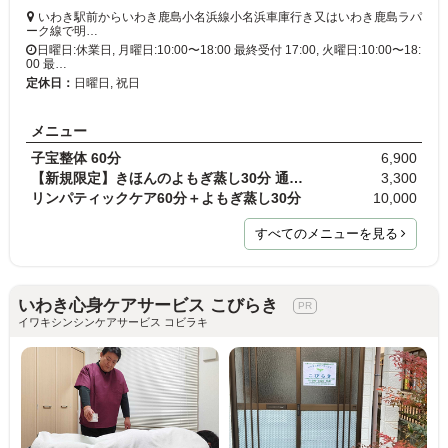
いわき駅前からいわき鹿島小名浜線小名浜車庫行き又はいわき鹿島ラパ
ーク線で明…
日曜日:休業日, 月曜日:10:00〜18:00 最終受付 17:00, 火曜日:10:00〜18:
00 最…
定休日：
日曜日, 祝日
メニュー
子宝整体 60分
6,900
【新規限定】きほんのよもぎ蒸し30分 通常料金3,900円
3,300
リンパティックケア60分＋よもぎ蒸し30分
10,000
すべてのメニューを見る
いわき心身ケアサービス こびらき
イワキシンシンケアサービス コビラキ