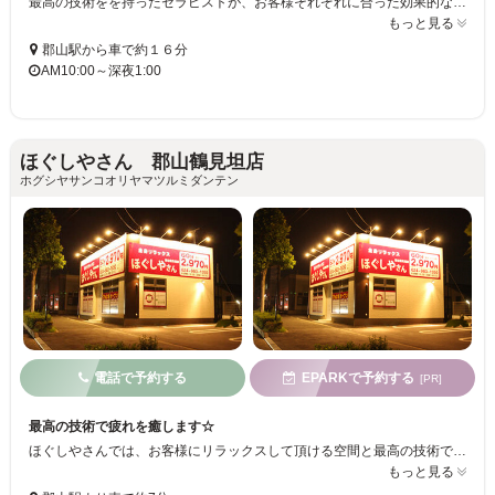
最高の技術をを持ったセラピストが、お客様それぞれに合った効果的な施術を行い、快適な時間を過ごせます。日々の溜まった疲れを癒すだけではなく、“心身共に充実した癒し”を得ることが出来ます。
もっと見る
郡山駅から車で約１６分
AM10:00～深夜1:00
ほぐしやさん 郡山鶴見坦店
ホグシヤサンコオリヤマツルミダンテン
電話で予約する
EPARKで予約する
[PR]
最高の技術で疲れを癒します☆
ほぐしやさんでは、お客様にリラックスして頂ける空間と最高の技術で、心地よい時間を過ごして頂くことをモットーとしています。深夜1時まで営業しているので、遅い時間に終わる仕事帰りの方もお気軽にお立寄り頂けます！
もっと見る