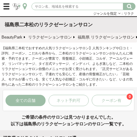
ジャンルを指定
：リラク
福島県二本松のリラクゼーションサロン
BeautyPark
リラクゼーションサロン
福島県 リラクゼーションサロン
【福島県二本松でおすすめの人気リラクゼーションサロン】人気ランキングや口コミ・
評判、クーポン、こだわり条件から、二本松のリラクゼーションサロンがかんたんに検
索・予約できます。クーポンが豊富で、骨盤矯正、小顔矯正、コルギ、アーユルヴェー
ダ、リンパマッサージ、タイ古式マッサージ、インディバ、よもぎ蒸しなど、二本松の
リラクゼーションサロン自慢のメニューがお安く受けられます。「託児サービスがある
リラクゼーションサロンで、子連れでも安心して、産後の骨盤矯正がしたい」「芸能
人、モデルが通っている、安くて人気な小顔矯正・コルギに行きたい」など、いまの気
持ちにあった二本松のリラクゼーションサロンをご紹介します。
0
全ての店舗
ネット予約可
クーポン有
ご希望の条件のサロンは見つかりませんでした。
以下は福島県のリラクゼーションサロンのサロン一覧です。