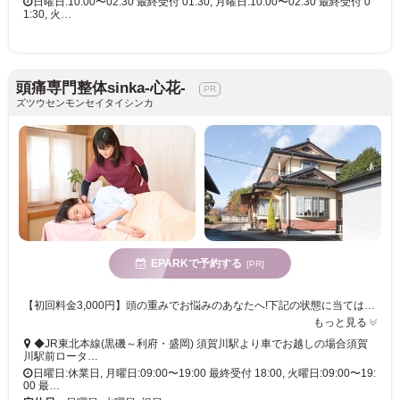
日曜日:10:00〜02:30 最終受付 01:30, 月曜日:10:00〜02:30 最終受付 0
1:30, 火…
頭痛専門整体sinka-心花-
ズツウセンモンセイタイシンカ
EPARKで予約する
[PR]
【初回料金3,000円】頭の重みでお悩みのあなたへ!下記の状態に当てはまるものはありませんか?一人で悩まずぜひ一度お試しください。不調の原因がわかります。頭痛セラピー協会認定 専門セラピストが対応
もっと見る
◆JR東北本線(黒磯～利府・盛岡) 須賀川駅より車でお越しの場合須賀
川駅前ロータ…
日曜日:休業日, 月曜日:09:00〜19:00 最終受付 18:00, 火曜日:09:00〜19:
00 最…