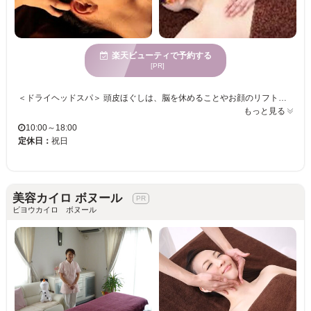
楽天ビューティで予約する
[PR]
＜ドライヘッドスパ＞ 頭皮ほぐしは、脳を休めることやお顔のリフトアップ・頭皮の血流を良くすることにも繋がります。 頭皮の血流が良くなると、どんな変化が起こるでしょう？ 時には「脳を休める」ことも必要です。 ヘッドマイスターの技術を体験してみるのも良いかもしれませんよ。 男性向けの頭皮もみほぐしメニューもあります。 血流が良くなると毛量も変化するかも！ アロママッサージは女性専用です。 一人サロンですので、１日の受付数はかなり限られます 他のお客様と顔を合わせることはありませんし、ゆっくりとお時間を過ごしていただけます。 曜日や、お時間が合わないときはお電話でご相談・ご予約ください。
もっと見る
10:00～18:00
定休日：
祝日
美容カイロ ボヌール
ビヨウカイロ ボヌール