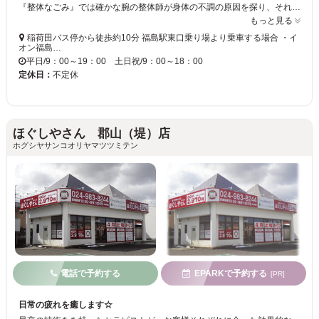
『整体なごみ』では確かな腕の整体師が身体の不調の原因を探り、それぞれに即したケアで あなたの身体のメンテナンスを致します！腰痛や肩こりから冷えや産後のケアまで幅広い不調に対応。何でもご相談下さい！完全予約制で周りの目を気にせず心もリラックスできます♪
もっと見る
稲荷田バス停から徒歩約10分 福島駅東口乗り場より乗車する場合 ・イ
オン福島…
平日/9：00～19：00 土日祝/9：00～18：00
定休日：
不定休
ほぐしやさん 郡山（堤）店
ホグシヤサンコオリヤマツツミテン
電話で予約する
EPARKで予約する
[PR]
日常の疲れを癒します☆