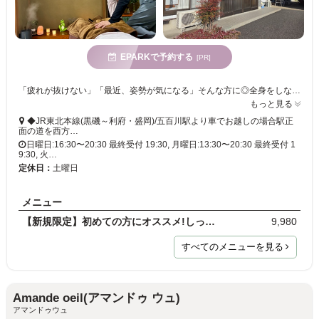
EPARKで予約する
[PR]
「疲れが抜けない」「最近、姿勢が気になる」そんな方に◎全身をしなやかに整えるボーンアジャストメントで、健康的な身体の土台づくりをお手伝いします。
もっと見る
◆JR東北本線(黒磯～利府・盛岡)/五百川駅より車でお越しの場合駅正
面の道を西方…
日曜日:16:30〜20:30 最終受付 19:30, 月曜日:13:30〜20:30 最終受付 1
9:30, 火…
定休日：
土曜日
メニュー
【新規限定】初めての方にオススメ!しっかり体験した…
9,980
すべてのメニューを見る
Amande oeil(アマンドゥ ウュ)
アマンドゥウュ