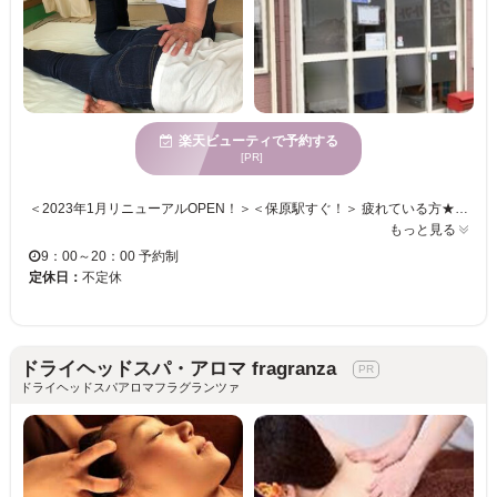
楽天ビューティで予約する
[PR]
＜2023年1月リニューアルOPEN！＞＜保原駅すぐ！＞ 疲れている方★骨盤や背骨の歪みが気になる方★身体の痛みや不調が続いてる方★ 身体の歪みが原因かもしれません！ カイロプラクターの患者様の身体に負担の少ない優しい施術で、歪みを整え、姿勢を正し改善していきます。 顔の表情が明るくなり、バスト・ヒップUP効果も期待できます◎ 一緒に根本改善して、身体をスッキリして楽しい生活を送りませんか？ お気軽に安心してお越し下さい！お待ちしております♪
もっと見る
9：00～20：00 予約制
定休日：
不定休
ドライヘッドスパ・アロマ fragranza
ドライヘッドスパアロマフラグランツァ