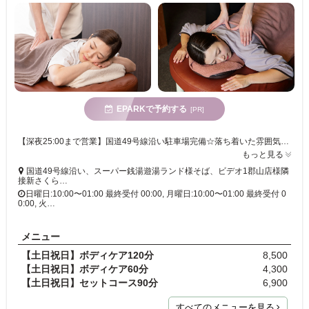
EPARKで予約する
[PR]
【深夜25:00まで営業】国道49号線沿い駐車場完備☆落ち着いた雰囲気のリラクゼーションサロンです。
もっと見る
国道49号線沿い、スーパー銭湯遊湯ランド様そば、ビデオ1郡山店様隣
接新さくら…
日曜日:10:00〜01:00 最終受付 00:00, 月曜日:10:00〜01:00 最終受付 0
0:00, 火…
メニュー
【土日祝日】ボディケア120分
8,500
【土日祝日】ボディケア60分
4,300
【土日祝日】セットコース90分
6,900
すべてのメニューを見る