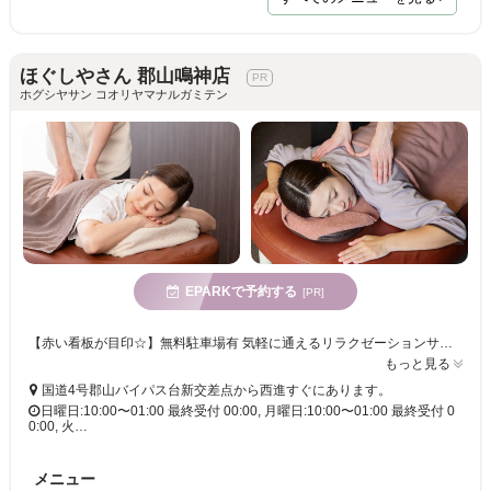
ほぐしやさん 郡山鳴神店
ホグシヤサン コオリヤマナルガミテン
EPARKで予約する
[PR]
【赤い看板が目印☆】無料駐車場有 気軽に通えるリラクゼーションサロン♪
もっと見る
国道4号郡山バイパス台新交差点から西進すぐにあります。
日曜日:10:00〜01:00 最終受付 00:00, 月曜日:10:00〜01:00 最終受付 0
0:00, 火…
メニュー