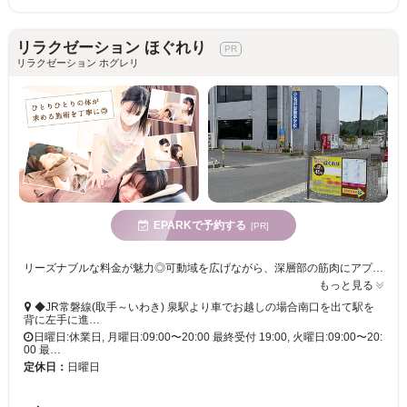
リラクゼーション ほぐれり
リラクゼーション ホグレリ
EPARKで予約する
[PR]
リーズナブルな料金が魅力◎可動域を広げながら、深層部の筋肉にアプローチ!不調の根本改善を目指します!プライベート空間でリラックス♪
もっと見る
◆JR常磐線(取手～いわき) 泉駅より車でお越しの場合南口を出て駅を
背に左手に進…
日曜日:休業日, 月曜日:09:00〜20:00 最終受付 19:00, 火曜日:09:00〜20:
00 最…
定休日：
日曜日