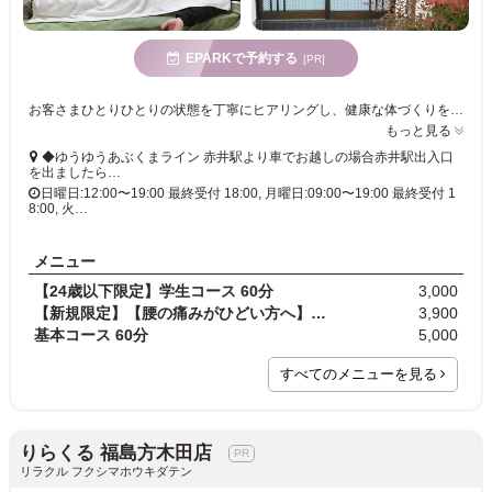
EPARKで予約する
[PR]
お客さまひとりひとりの状態を丁寧にヒアリングし、健康な体づくりをサポート!肩や腰の慢性的な不調や頭のズキズキを和らげたい方、心身のストレスにも◎
もっと見る
◆ゆうゆうあぶくまライン 赤井駅より車でお越しの場合赤井駅出入口
を出ましたら…
日曜日:12:00〜19:00 最終受付 18:00, 月曜日:09:00〜19:00 最終受付 1
8:00, 火…
メニュー
【24歳以下限定】学生コース 60分
3,000
【新規限定】【腰の痛みがひどい方へ】基本コース 60…
3,900
基本コース 60分
5,000
すべてのメニューを見る
りらくる 福島方木田店
リラクル フクシマホウキダテン