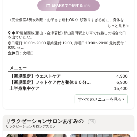
EPARKで予約する
[PR]
《完全個室&男女利用・お子さま連れOK♪》頑張りすぎる前に、身体を整える習慣を。首肩のつらさ・疲労・産後のお悩みに。身体の状態を見ながら、“今のつらさ” と “これから” を整えます。
もっと見る
◆JR磐越西線(郡山～会津若松) 郡山富田駅より車でお越しの場合北口
を出ていただ…
日曜日:10:00〜20:00 最終受付 19:00, 月曜日:10:00〜20:00 最終受付 1
9:00, 火…
定休日：
火曜日
メニュー
【新規限定】ウエストケア
4,900
【新規限定】フットケア付き整体６０分☆微弱電流で整…
6,900
上半身集中ケア
15,400
すべてのメニューを見る
リラクゼーションサロンあすみの
リラクゼーションサロンアスミノ