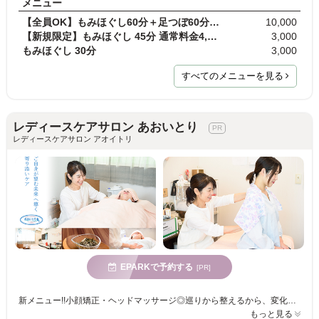
メニュー
【全員OK】もみほぐし60分＋足つぼ60分 通常料金11,0…
10,000
【新規限定】もみほぐし 45分 通常料金4,500円
3,000
もみほぐし 30分
3,000
すべてのメニューを見る
レディースケアサロン あおいとり
レディースケアサロン アオイトリ
EPARKで予約する
[PR]
新メニュー!!小顔矯正・ヘッドマッサージ◎巡りから整えるから、変化が続く。明日の自分が楽しみになる小顔ケアと身体作り◎力ではないから不快がない・怖くない。安心して受けていただけます。
もっと見る