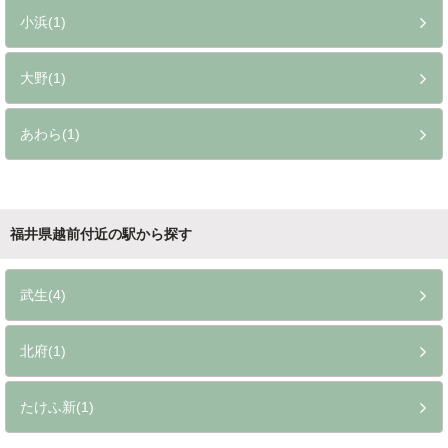
小浜(1)
大野(1)
あわら(1)
福井県越前付近の駅から探す
武生(4)
北府(1)
たけふ新(1)