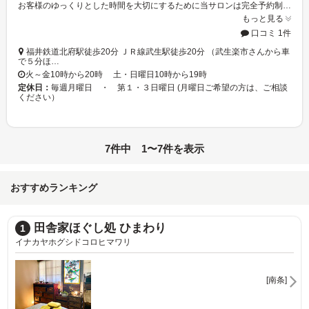
お客様のゆっくりとした時間を大切にするために当サロンは完全予約制ですﾟ･*:.｡..｡.:*･ﾟ 疲れた身体をゆっくり休んでいってください☆★☆ 行く日を決めたらお早めにﾟ+*:;;:* *:;;:*+ﾟ
もっと見る
口コミ 1件
福井鉄道北府駅徒歩20分 ＪＲ線武生駅徒歩20分 （武生楽市さんから車
で５分ほ…
火～金10時から20時 土・日曜日10時から19時
定休日：
毎週月曜日 ・ 第１・３日曜日 (月曜日ご希望の方は、ご相談
ください）
7件中 1〜7件を表示
おすすめランキング
田舎家ほぐし処 ひまわり
1
イナカヤホグシドコロヒマワリ
ヒ
[南条]