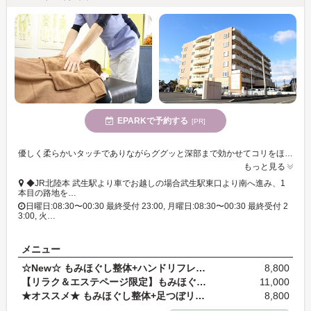
EPARKで予約する
[PR]
優しく柔らかいタッチでありながらググッと深部まで効かせてコリをほぐすこだわりを追求した技術で、老若男女問わずリラックスして受けていただけます♪
もっと見る
◆JR北陸本 武生駅より車でお越しの場合武生駅東口より南へ進み、1
本目の路地を…
日曜日:08:30〜00:30 最終受付 23:00, 月曜日:08:30〜00:30 最終受付 2
3:00, 火…
メニュー
☆New☆ もみほぐし整体+ハンドリフレ 90分
8,800
【リラク＆エステページ限定】もみほぐし整体 全身 1…
11,000
★オススメ★ もみほぐし整体+足つぼリフレ 90分
8,800