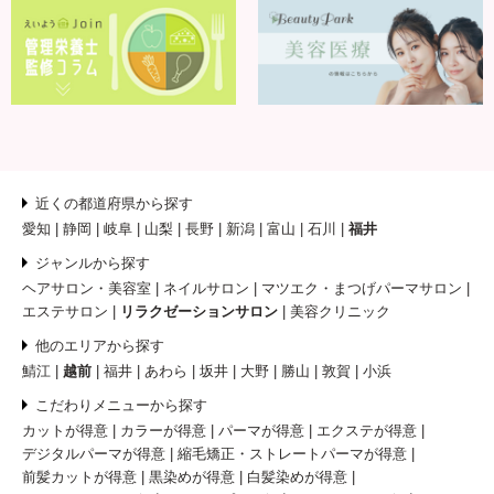
近くの都道府県から探す
愛知
静岡
岐阜
山梨
長野
新潟
富山
石川
福井
ジャンルから探す
ヘアサロン・美容室
ネイルサロン
マツエク・まつげパーマサロン
エステサロン
リラクゼーションサロン
美容クリニック
他のエリアから探す
鯖江
越前
福井
あわら
坂井
大野
勝山
敦賀
小浜
こだわりメニューから探す
カットが得意
カラーが得意
パーマが得意
エクステが得意
デジタルパーマが得意
縮毛矯正・ストレートパーマが得意
前髪カットが得意
黒染めが得意
白髪染めが得意