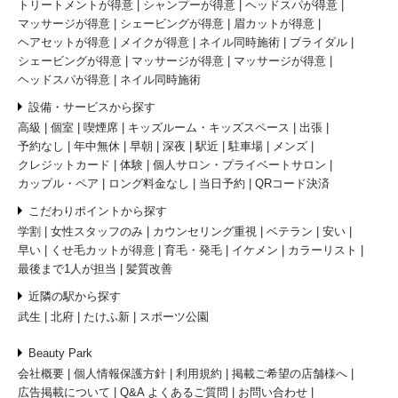
トリートメントが得意
シャンプーが得意
ヘッドスパが得意
マッサージが得意
シェービングが得意
眉カットが得意
ヘアセットが得意
メイクが得意
ネイル同時施術
ブライダル
シェービングが得意
マッサージが得意
マッサージが得意
ヘッドスパが得意
ネイル同時施術
設備・サービスから探す
高級
個室
喫煙席
キッズルーム・キッズスペース
出張
予約なし
年中無休
早朝
深夜
駅近
駐車場
メンズ
クレジットカード
体験
個人サロン・プライベートサロン
カップル・ペア
ロング料金なし
当日予約
QRコード決済
こだわりポイントから探す
学割
女性スタッフのみ
カウンセリング重視
ベテラン
安い
早い
くせ毛カットが得意
育毛・発毛
イケメン
カラーリスト
最後まで1人が担当
髪質改善
近隣の駅から探す
武生
北府
たけふ新
スポーツ公園
Beauty Park
会社概要
個人情報保護方針
利用規約
掲載ご希望の店舗様へ
広告掲載について
Q&A よくあるご質問
お問い合わせ