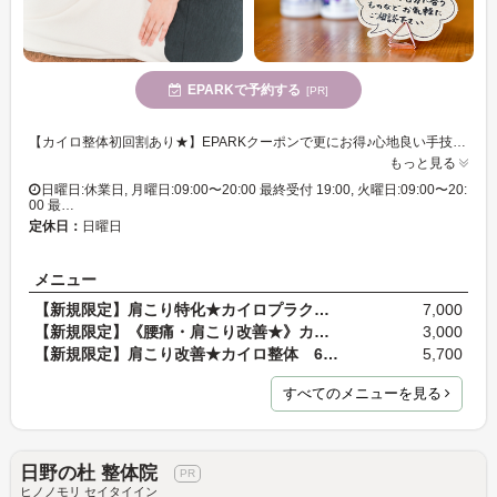
EPARKで予約する
[PR]
【カイロ整体初回割あり★】EPARKクーポンで更にお得♪心地良い手技のカイロプラクティックで、姿勢から正して不調を根本からケア◎【21時まで営業】【土曜営業◎】
もっと見る
日曜日:休業日, 月曜日:09:00〜20:00 最終受付 19:00, 火曜日:09:00〜20:
00 最…
定休日：
日曜日
メニュー
【新規限定】肩こり特化★カイロプラクティック ９０…
7,000
【新規限定】《腰痛・肩こり改善★》カイロ整体＋ヘッ…
3,000
【新規限定】肩こり改善★カイロ整体 60分
5,700
すべてのメニューを見る
日野の杜 整体院
ヒノノモリ セイタイイン