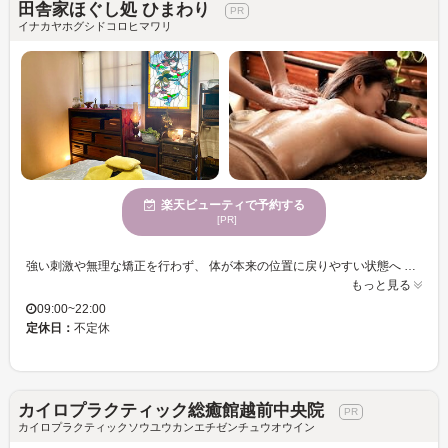
田舎家ほぐし処 ひまわり
イナカヤホグシドコロヒマワリ
楽天ビューティで予約する
[PR]
強い刺激や無理な矯正を行わず、 体が本来の位置に戻りやすい状態へ やさしく整える整体です。 一人ひとりの体の状態を丁寧に見ながら、 その日の負担や緊張に合わせて施術を行います。 「何をされるか分からない不安があった」 「強い施術が苦手」という方にも 安心して通っていただいています。
もっと見る
09:00~22:00
定休日：
不定休
カイロプラクティック総癒館越前中央院
カイロプラクティックソウユウカンエチゼンチュウオウイン