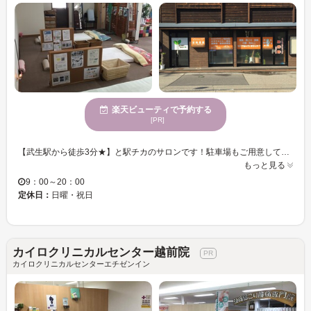
楽天ビューティで予約する
[PR]
【武生駅から徒歩3分★】と駅チカのサロンです！駐車場もご用意していますので、お車でお越しの方もスムーズなご来店が可能！お客様お一人お一人、丁寧に寄り添ったカウンセリングで、お悩みやご要望を伺い、心を込めて施術いたします。初めてのお客様も安心してお任せください♪夜20時まで営業していますので、お仕事帰りや、買い物の合間など、お気軽にお立ち寄りくださいね。ご予約お待ちしています。 【カイロプラクティック総癒館越前中央院】で健康美ボディを目指してみませんか・・・？お子様連れの方も大歓迎◎皆さまにお会いできることを楽しみにしています。
もっと見る
9：00～20：00
定休日：
日曜・祝日
カイロクリニカルセンター越前院
カイロクリニカルセンターエチゼンイン