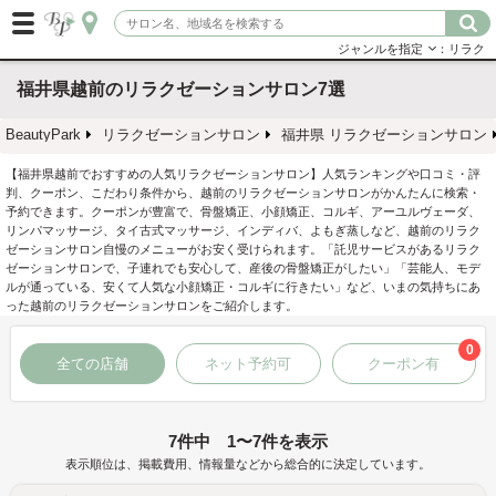
ジャンルを指定
：リラク
福井県越前のリラクゼーションサロン7選
BeautyPark
リラクゼーションサロン
福井県 リラクゼーションサロン
【福井県越前でおすすめの人気リラクゼーションサロン】人気ランキングや口コミ・評
判、クーポン、こだわり条件から、越前のリラクゼーションサロンがかんたんに検索・
予約できます。クーポンが豊富で、骨盤矯正、小顔矯正、コルギ、アーユルヴェーダ、
リンパマッサージ、タイ古式マッサージ、インディバ、よもぎ蒸しなど、越前のリラク
ゼーションサロン自慢のメニューがお安く受けられます。「託児サービスがあるリラク
ゼーションサロンで、子連れでも安心して、産後の骨盤矯正がしたい」「芸能人、モデ
ルが通っている、安くて人気な小顔矯正・コルギに行きたい」など、いまの気持ちにあ
った越前のリラクゼーションサロンをご紹介します。
0
全ての店舗
ネット予約可
クーポン有
7件中 1〜7件を表示
表示順位は、掲載費用、情報量などから総合的に決定しています。