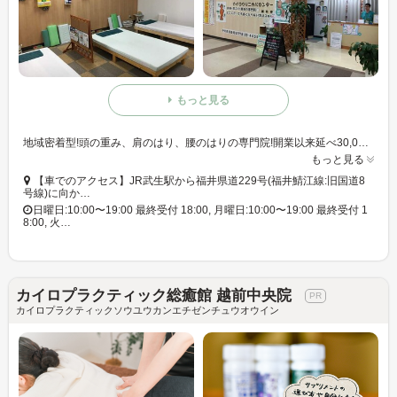
もっと見る
地域密着型!頭の重み、肩のはり、腰のはりの専門院!開業以来延べ30,000人以上の施術実績!土日祝休まず営業!
もっと見る
【車でのアクセス】JR武生駅から福井県道229号(福井鯖江線:旧国道8
号線)に向か…
日曜日:10:00〜19:00 最終受付 18:00, 月曜日:10:00〜19:00 最終受付 1
8:00, 火…
カイロプラクティック総癒館 越前中央院
カイロプラクティックソウユウカンエチゼンチュウオウイン