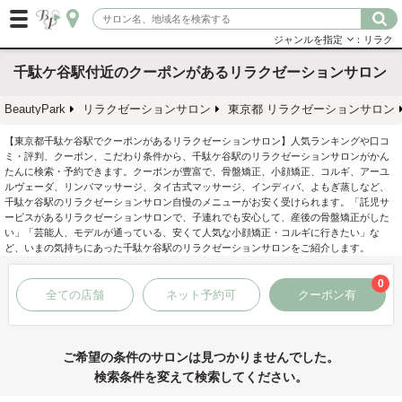
ジャンルを指定
：リラク
千駄ケ谷駅付近のクーポンがあるリラクゼーションサロン
BeautyPark
リラクゼーションサロン
東京都 リラクゼーションサロン
【東京都千駄ケ谷駅でクーポンがあるリラクゼーションサロン】人気ランキングや口コ
ミ・評判、クーポン、こだわり条件から、千駄ケ谷駅のリラクゼーションサロンがかん
たんに検索・予約できます。クーポンが豊富で、骨盤矯正、小顔矯正、コルギ、アーユ
ルヴェーダ、リンパマッサージ、タイ古式マッサージ、インディバ、よもぎ蒸しなど、
千駄ケ谷駅のリラクゼーションサロン自慢のメニューがお安く受けられます。「託児サ
ービスがあるリラクゼーションサロンで、子連れでも安心して、産後の骨盤矯正がした
い」「芸能人、モデルが通っている、安くて人気な小顔矯正・コルギに行きたい」な
ど、いまの気持ちにあった千駄ケ谷駅のリラクゼーションサロンをご紹介します。
0
全ての店舗
ネット予約可
クーポン有
ご希望の条件のサロンは見つかりませんでした。
検索条件を変えて検索してください。