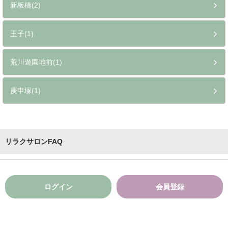
新板橋(2)
王子(1)
荒川遊園地前(1)
庚申塚(1)
リラクサロンFAQ
ログイン
会員登録