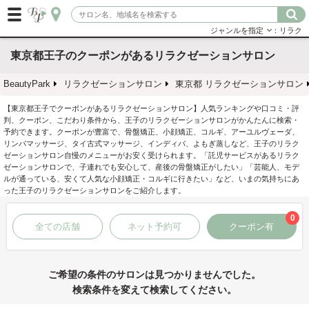
ジャンルを指定
：リラク
東京都王子のクーポンがあるリラクゼーションサロン
BeautyPark
リラクゼーションサロン
東京都 リラクゼーションサロン
【東京都王子でクーポンがあるリラクゼーションサロン】人気ランキングや口コミ・評
判、クーポン、こだわり条件から、王子のリラクゼーションサロンがかんたんに検索・
予約できます。クーポンが豊富で、骨盤矯正、小顔矯正、コルギ、アーユルヴェーダ、
リンパマッサージ、タイ古式マッサージ、インディバ、よもぎ蒸しなど、王子のリラク
ゼーションサロン自慢のメニューがお安く受けられます。「託児サービスがあるリラク
ゼーションサロンで、子連れでも安心して、産後の骨盤矯正がしたい」「芸能人、モデ
ルが通っている、安くて人気な小顔矯正・コルギに行きたい」など、いまの気持ちにあ
った王子のリラクゼーションサロンをご紹介します。
0
全ての店舗
ネット予約可
クーポン有
ご希望の条件のサロンは見つかりませんでした。
検索条件を変えて検索してください。