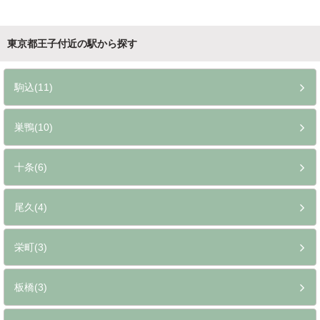
東京都王子付近の駅から探す
駒込(11)
巣鴨(10)
十条(6)
尾久(4)
栄町(3)
板橋(3)