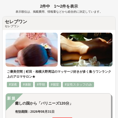
2件中 1〜2件を表示
表示順位は、掲載費用、情報量などから総合的に決定しています。
セレブワン
セレブワン
ご褒美空間｜町田・相模大野周辺のマッサージ好きが多く集うワンランク
上のアロマサロン★
#深夜
#体験
#早朝
#個室
#女性スタッフのみ
新規
癒しの国から「バリニーズ120分」
有効期限 : 2026年08月31日