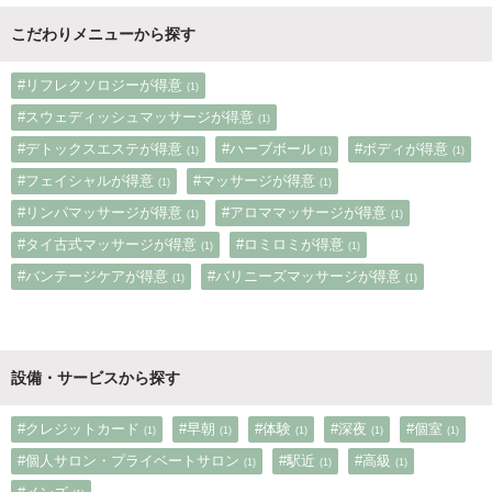
こだわりメニューから探す
#リフレクソロジーが得意
(1)
#スウェディッシュマッサージが得意
(1)
#デトックスエステが得意
#ハーブボール
#ボディが得意
(1)
(1)
(1)
#フェイシャルが得意
#マッサージが得意
(1)
(1)
#リンパマッサージが得意
#アロママッサージが得意
(1)
(1)
#タイ古式マッサージが得意
#ロミロミが得意
(1)
(1)
#バンテージケアが得意
#バリニーズマッサージが得意
(1)
(1)
設備・サービスから探す
#クレジットカード
#早朝
#体験
#深夜
#個室
(1)
(1)
(1)
(1)
(1)
#個人サロン・プライベートサロン
#駅近
#高級
(1)
(1)
(1)