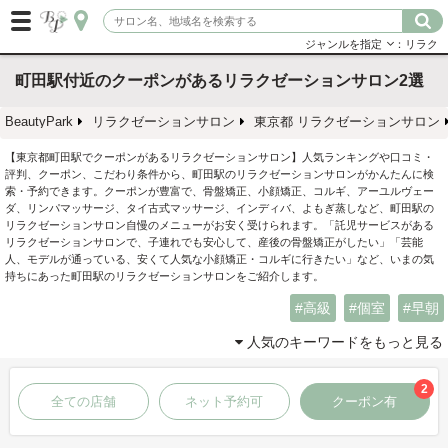
ジャンルを指定
：リラク
町田駅付近のクーポンがあるリラクゼーションサロン2選
BeautyPark
リラクゼーションサロン
東京都 リラクゼーションサロン
【東京都町田駅でクーポンがあるリラクゼーションサロン】人気ランキングや口コミ・
評判、クーポン、こだわり条件から、町田駅のリラクゼーションサロンがかんたんに検
索・予約できます。クーポンが豊富で、骨盤矯正、小顔矯正、コルギ、アーユルヴェー
ダ、リンパマッサージ、タイ古式マッサージ、インディバ、よもぎ蒸しなど、町田駅の
リラクゼーションサロン自慢のメニューがお安く受けられます。「託児サービスがある
リラクゼーションサロンで、子連れでも安心して、産後の骨盤矯正がしたい」「芸能
人、モデルが通っている、安くて人気な小顔矯正・コルギに行きたい」など、いまの気
持ちにあった町田駅のリラクゼーションサロンをご紹介します。
高級
個室
早朝
人気のキーワードをもっと見る
2
全ての店舗
ネット予約可
クーポン有