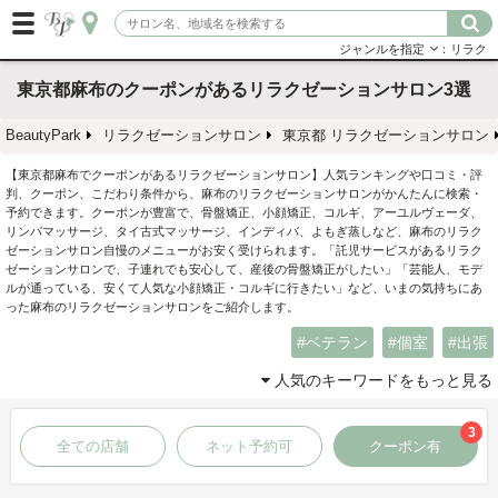
ジャンルを指定
：リラク
東京都麻布のクーポンがあるリラクゼーションサロン3選
BeautyPark
リラクゼーションサロン
東京都 リラクゼーションサロン
【東京都麻布でクーポンがあるリラクゼーションサロン】人気ランキングや口コミ・評
判、クーポン、こだわり条件から、麻布のリラクゼーションサロンがかんたんに検索・
予約できます。クーポンが豊富で、骨盤矯正、小顔矯正、コルギ、アーユルヴェーダ、
リンパマッサージ、タイ古式マッサージ、インディバ、よもぎ蒸しなど、麻布のリラク
ゼーションサロン自慢のメニューがお安く受けられます。「託児サービスがあるリラク
ゼーションサロンで、子連れでも安心して、産後の骨盤矯正がしたい」「芸能人、モデ
ルが通っている、安くて人気な小顔矯正・コルギに行きたい」など、いまの気持ちにあ
った麻布のリラクゼーションサロンをご紹介します。
ベテラン
個室
出張
人気のキーワードをもっと見る
3
全ての店舗
ネット予約可
クーポン有