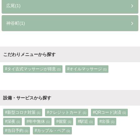
広尾(1)
神谷町(1)
こだわりメニューから探す
#タイ古式マッサージが得意
#オイルマッサージ
(1)
(1)
設備・サービスから探す
#新型コロナ対策
#クレジットカード
#QRコード決済
(1)
(1)
(1)
#深夜
#年中無休
#個室
#駅近
#出張
(1)
(1)
(1)
(1)
(1)
#当日予約
#カップル・ペア
(1)
(1)