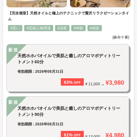
【完全個室】天然オイルと極上のテクニックで贅沢リラクゼーションタイ
ム
#安い
#芸能人御用達
#深夜
#体験
#個室
[麻布十番]
新規
天然ホホバオイルで美肌と癒しのアロマボディトリー
トメント60分
有効期限 : 2026年08月31日
¥3,980
63%
OFF
¥ 11,000 →
新規
天然ホホバオイルで美肌と癒しのアロマボディトリー
トメント90分
有効期限 : 2026年08月31日
¥4,980
61%
OFF
¥ 13,000 →