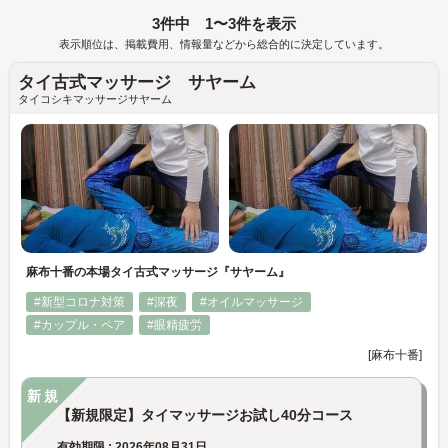
3件中 1〜3件を表示
表示順位は、掲載費用、情報量などから総合的に決定しています。
タイ古式マッサージ サヤーム
タイコシキマッサージサヤーム
麻布十番の本場タイ古式マッサージ『サヤーム』
#新型コロナ対策
#深夜
#オイルマッサージ
#カップル・ペア
#眼精疲労
[麻布十番]
新規
【新規限定】タイマッサージお試し40分コース
有効期限 : 2026年08月31日