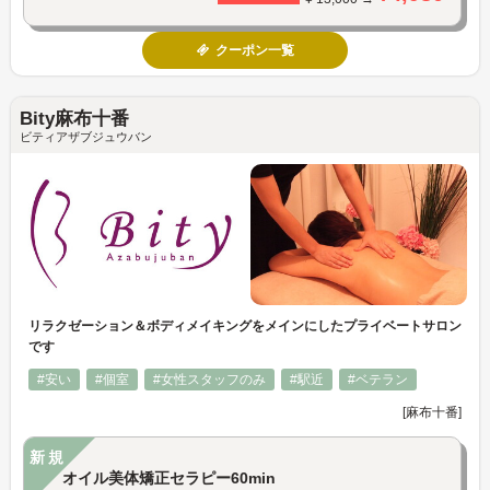
クーポン一覧
Bity麻布十番
ビティアザブジュウバン
リラクゼーション＆ボディメイキングをメインにしたプライベートサロン
です
#安い
#個室
#女性スタッフのみ
#駅近
#ベテラン
[麻布十番]
新規
オイル美体矯正セラピー60min