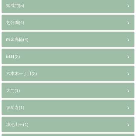
御成門(5)
芝公園(4)
白金高輪(4)
田町(3)
六本木一丁目(3)
大門(1)
泉岳寺(1)
溜池山王(1)