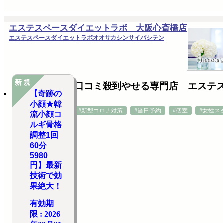
エステスペースダイエットラボ 大阪心斎橋店
エステスペースダイエットラボオオサカシンサイバシテン
新規
口コミ殺到やせる専門店 エステ
【奇跡の
小顔★韓
#新型コロナ対策
#当日予約
#個室
#女性ス
流小顔コ
ルギ骨格
調整1回
60分
5980
円】最新
技術で効
果絶大！
有効期
限 : 2026