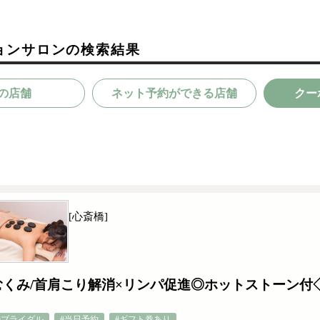
ョンサロンの検索結果
の店舗
ネット予約ができる店舗
クー
[心斎橋]
むくみ/首肩こり解消×リンパ促進◎ホットストーン付
#ブライダル
#当日予約
#ギフト券あり