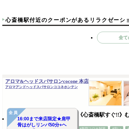
心斎橋駅付近のクーポンがあるリラクゼーシ
全て
アロマ&ヘッドスパサロンcocone 本店
アロマアンドヘッドスパサロンココネホンテン
全員
《心斎橋駅すぐ!!》
16:00まで来店限定★肩甲
骨はがしリンパ50分+ヘ
#新型コロナ対策
#安い