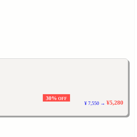
30%
OFF
¥5,280
¥ 7,550 →