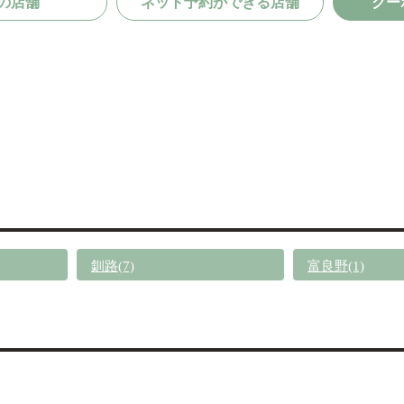
の店舗
ネット予約ができる店舗
クー
釧路(7)
富良野(1)