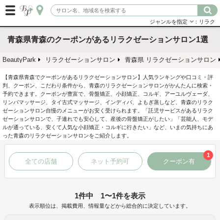
ジャンルを指定
：リラク
青森県青森のクーポンがあるリラクゼーションサロン1選
BeautyPark
リラクゼーションサロン
青森県 リラクゼーションサロン
【青森県青森でクーポンがあるリラクゼーションサロン】人気ランキングや口コミ・評
判、クーポン、こだわり条件から、青森のリラクゼーションサロンがかんたんに検索・
予約できます。クーポンが豊富で、骨盤矯正、小顔矯正、コルギ、アーユルヴェーダ、
リンパマッサージ、タイ古式マッサージ、インディバ、よもぎ蒸しなど、青森のリラク
ゼーションサロン自慢のメニューがお安く受けられます。「託児サービスがあるリラク
ゼーションサロンで、子連れでも安心して、産後の骨盤矯正がしたい」「芸能人、モデ
ルが通っている、安くて人気な小顔矯正・コルギに行きたい」など、いまの気持ちにあ
った青森のリラクゼーションサロンをご紹介します。
1
全ての店舗
ネット予約可
クーポン有
1件中 1〜1件を表示
表示順位は、掲載費用、情報量などから総合的に決定しています。