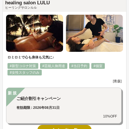
healing salon LULU
ヒーリングサロンルル
ロミロミで心も身体も元気に♪
#新型コロナ対策
#芸能人御用達
#当日予約
#個室
#女性スタッフのみ
[青森]
新規
ご紹介割引キャンペーン
有効期限 : 2026年08月31日
10%OFF