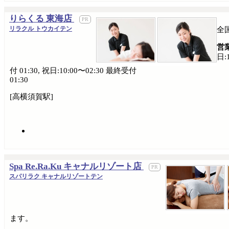
りらくる 東海店
リラクル トウカイテン
全
営
日:
付 01:30, 祝日:10:00〜02:30 最終受付
01:30
[高横須賀駅]
Spa Re.Ra.Ku キャナルリゾート店
スパリラク キャナルリゾートテン
ます。