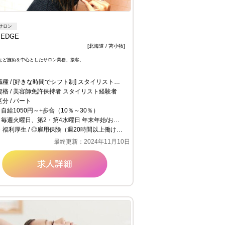
サロン
 EDGE
[北海道 / 苫小牧]
など施術を中心としたサロン業務、接客。
職種
[好きな時間でシフト制] スタイリスト（パート美容師）
資格
美容師免許保持者 スタイリスト経験者
区分
パート
自給1050円～+歩合（10％～30％）
毎週火曜日、第2・第4水曜日 年末年始/お盆休み ※生活スタイルに合わせて出勤できますので、勤務体制はご相談ください。
・福利厚生
◎雇用保険（週20時間以上働ける方のみ適用） ◎労災保険 ◎昇給有 ◎社員割引 ◎社員旅行 ◎大入り手当
最終更新：2024年11月10日