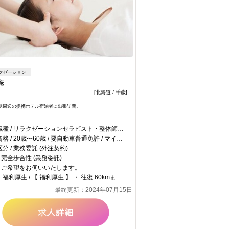
クゼーション
庵
[北海道 / 千歳]
駅周辺の提携ホテル宿泊者に出張訪問。
職種
リラクゼーションセラピスト・整体師【 副業OK 】
資格
20歳〜60歳 / 要自動車普通免許 / マイカー必須 / 有資格者・経験者限定
区分
業務委託 (外注契約)
完全歩合性 (業務委託)
ご希望をお伺いいたします。
・福利厚生
【 福利厚生 】 ・ 往復 60kmまで交通費支給 ・ セラピスト損害保険あり (任意) ・ 扶養内勤務可 ・ メンタルサポート (無料メンタルサポートシステム) ・ 車通勤可 (バイク・自転車通勤不可) ・ 無料研修制度 (実技・接客マナーなど)
最終更新：2024年07月15日