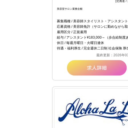
[北海道 /
美容室サロン業務全般
募集職種
美容師スタイリスト・アシスタント
応募資格
美容師免許（サロンに勤めながら取得予定アシスタントも
雇用区分
正規雇用
給与
アシスタント¥183,000～（歩合給制度
休日
毎週月曜日・火曜日連休
待遇・福利厚生
完全週休二日制 社会保険 厚生年金 労災保険 雇用保険 夏季・冬季休暇 有給休暇制度 社員レク
最終更新：2026年0