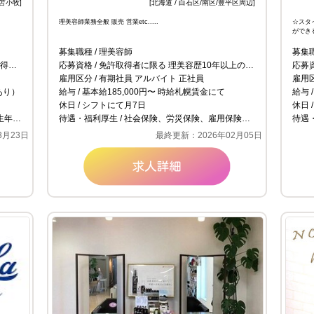
 苫小牧]
[北海道 / 白石区/南区/豊平区周辺]
理美容師業務全般 販売 営業etc.....
☆スタ
ができる
／① 09
募集職種
理美容師
募集
可）
応募資格
免許取得者に限る 理美容歴10年以上の男女
応募
雇用区分
有期社員 アルバイト 正社員
雇用
あり）
給与
基本給185,000円〜 時給札幌賃金にて
給与
休日
シフトにて月7日
休日
リエーション
待遇・福利厚生
社会保険、労災保険、雇用保険完備
待遇
3月23日
最終更新：2026年02月05日