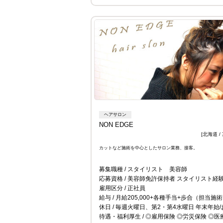
ヘアサロン
NON EDGE
[北海道 /
カットなど施術を中心としたサロン業務、接客。
募集職種
スタイリスト 美容師
応募資格
美容師免許保持者 スタイリスト経
雇用区分
正社員
給与
月給205,000+各種手当+歩合（担当施術10％～30
休日
毎週火曜日、第2・第4水曜日 年末年始/お盆休み 好きな時間で働きたいや週休二日制など、ご相談くだ
待遇・福利厚生
◎雇用保険 ◎労災保険 ◎医療保険手当 ◎積立保険手当 ◎大入り手当※1（500円～24,000円） ◎交通費（5000円まで） ◎昇給/勤続給有り ◎その他各種手当※1 ◎社員割引 ◎有給休暇（年12回） ◎社員旅行 （会