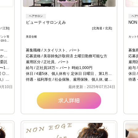
ヘアサロン
ヘア
ビューティサロンえみ
NON
/ 江別]
[北海道 / 北見]
メント等
美容全般
カット
9:00
スト
募集職種
スタイリスト、パート
募集
る方も歓迎
応募資格
美容師免許取得済 土曜日勤務可能な方
応募
委託
雇用区分
正社員、パート
雇用
40％ 指名50～60% 商品売上10%
給与
正社員18万～ パート 時給1,000円
給与
給休暇
休日
4週5休、個人休有り 定休日 日曜日 、第1月曜日、第3月曜日
休日
度有り ・研修期間3ヶ月間
待遇・福利厚生
社会保険、雇用保険、個人休, 健康保険、厚生年金
待遇
9月10日
最終更新：2025年07月24日