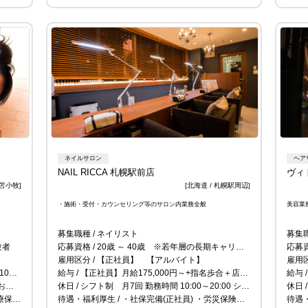
ネイルサロン
ヘア
NAIL RICCA 札幌駅前店
ヴィト
 苫小牧]
[北海道 / 札幌駅周辺]
・施術・受付・カウンセリング等のサロン内業務全般
美容業
募集職種
ネイリスト
募集
験者
応募資格
20歳 ～ 40歳 ※若年層の長期キャリア形成を図るため ・女性 ※風紀上の理由による。 ・ネイルスクール卒業生 または卒業予定の方 ・JNA1級取得者かそれに応じた技術力(1級取得予定の方) ・サロン勤務経験者優遇 ・土・日・祝勤務可能な方(パート希望の方相談に応じます！) 担当川村までお電話下さい(09037778936)
応募
雇用区分
【正社員】 【アルバイト】
雇用
％）
給与
【正社員】月給175,000円～+指名歩合＋店販売手当＋売上達成手当等 【アルバイト】時給835円～
給与
さい
休日
シフト制 月7回 勤務時間 10:00～20:00 シフト制 有休休暇は全て取得可能 アルバイトは出勤日、勤務時間相談に応じます。
休日
社全額負担） ◎独立支援制度
待遇・福利厚生
・社保完備(正社員) ・労災保険有り ・雇用保険有り ・エプロン支給 ・交通費定支給 ・研修/勉強会有り
待遇