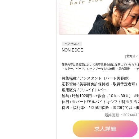
ヘアサロン
NON EDGE
[北海道 /
仕事内容は美容室において美容業務全般に従事していただ
・カラー、パーマ、シャンプーなどの施術 ・店内清掃 ・
ロン内業務 等
募集職種
アシスタント（パート美容師）
応募資格
美容師免許保持者（取得予定者可）未経験者
雇用区分
アルバイト/パート
給与
時給1020円～+歩合（10％～30％） ※時給は能力によって変わります。 ※扶養内でご希望の場合は、時間で扶養内の給与。その他手当歩合は積立＆その他福利厚生で使用など
休日
※パート/アルバイトはシフト制 ※生活スタイルに合わせて出勤できますので、勤務体制はご相談く
待遇・福利厚生
◎雇用保険（週20時間以上働ける方のみ適用） ◎労災保険 ◎昇給有 ◎社員割引 ◎社員旅行 ◎
最終更新：2024年1