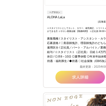
ヘアサロン
ALOHA LaLa
[北海道 
☆スタイリストとしてカット、カラー、縮毛矯正、トリート
ができる方 ☆サロン業務全般 【勤務時間】 ☆正社員 09:00〜1
／① 09:30〜19:30／② 10:00〜20:00／③ …
募集職種
スタイリスト・アシスタント・カラーリ
応募資格
◇美容師免許、理容師免許のどちらかを保有している方 ◇スタイリストとしてカット、カラー、縮毛矯正、トリートメント等ができる方 ◇学歴・年齢不問 ◇ブランクのあ
雇用区分
正社員／パート・アルバイト／業務
給与
☆スタイリスト（正社員） 日給 1.4万円〜1.4万円 日給14000×土日祝日の出勤した日数。 例）14000×6＝84000+交通費 交通費を請求する場合は領収書の提出が必要。 ＜試用期間あり＞ 1ヶ月 〜 3ヶ月 / 日給 14,000円 ☆パート 時給 1,200円〜1,500円 試用期間中は1100円で 以降1200円に上がります。 ＜試用期間あり＞ 1ヶ月 〜 3ヶ月 / 時給 1,100円 ☆業務委託 完全歩合 18.0万円〜60.0万円 技術売上フリー
休日
◎月8～10日 ◎夏季休暇 ◎年末年始休暇 ◎誕生日休暇 ​◎有
待遇・福利厚生
◆待遇 ◇社会保険（EBIS加入） ◇雇用保険・労災保険 ◇交通費支給（上限2万円まで） ◇昇給制度あり ◇社員割引あり ◇車通勤可 ◇外部講習会参加 ◆教育・研修制度 ・社内研修制度有り ・社内カリキュラム制
最終更新：2025年0