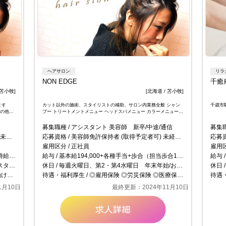
ヘアサロン
リラ
NON EDGE
千癒
 苫小牧]
[北海道 / 苫小牧]
きます
カット以外の施術、スタイリストの補助、サロン内業務全般 シャン
千歳市
その他サ
プー トリートメントメニュー ヘッドスパメニュー カラーメニュー
パーマメニュー エクステメニュー メイクメニュー etc... ※カウン…
募集職種
アシスタント 美容師 新卒/中途/通信
募集
ＯＫ
応募資格
美容師免許保持者 (取得予定者可) 未経験者ＯＫ
応募
雇用区分
正社員
雇用
に利用できます
給与
基本給194,000+各種手当+歩合（担当歩合10％） ※基本給は能力によって変わります。（全30項目） ※週休2日制社員は基本給180,000円
給与
ださい。
休日
毎週火曜日、第2・第4水曜日 年末年始/お盆休み
休日
大入り手当
待遇・福利厚生
◎雇用保険 ◎労災保険 ◎医療保険手当 ◎年金保険手当 ◎大入り手当※1（500円～24,000円） ◎昇給/勤続給有り ◎その他各種手当※1 ◎社員割引 ◎有給休暇（年12回） ◎社員旅行 ◎独立支援制度
待遇
1月10日
最終更新：2024年11月10日