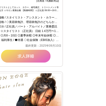
[北海道 / 札幌駅周辺]
イリストとしてカット、カラー、縮毛矯正、トリートメント等
方 ☆サロン業務全般 【勤務時間】 ☆正社員 09:00〜19:00
:30〜19:30／② 10:00〜20:00／③ …
職種
スタイリスト・アシスタント・カラーリスト
資格
◇美容師免許、理容師免許のどちらかを保有している方 ◇スタイリストとしてカット、カラー、縮毛矯正、トリートメント等ができる方 ◇学歴・年齢不問 ◇ブランクのある方も歓迎
区分
正社員／パート・アルバイト／業務委託
☆スタイリスト（正社員） 日給 1.4万円〜1.4万円 日給14000×土日祝日の出勤した日数。 例）14000×6＝84000+交通費 交通費を請求する場合は領収書の提出が必要。 ＜試用期間あり＞ 1ヶ月 〜 3ヶ月 / 日給 14,000円 ☆パート 時給 1,200円〜1,500円 試用期間中は1100円で 以降1200円に上がります。 ＜試用期間あり＞ 1ヶ月 〜 3ヶ月 / 時給 1,100円 ☆業務委託 完全歩合 18.0万円〜60.0万円 技術売上フリー40％ 指名50～60% 商品売上10%
◎月8～10日 ◎夏季休暇 ◎年末年始休暇 ◎誕生日休暇 ​◎有給休暇
・福利厚生
◆待遇 ◇社会保険（EBIS加入） ◇雇用保険・労災保険 ◇交通費支給（上限2万円まで） ◇昇給制度あり ◇社員割引あり ◇車通勤可 ◇外部講習会参加 ◆教育・研修制度 ・社内研修制度有り ・社内カリキュラム制度有り ・研修期間3ヶ月間
最終更新：2025年09月10日