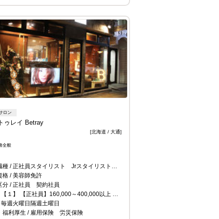
サロン
ゥレイ Betray
[北海道 / 大通]
務全般
職種
正社員スタイリスト Jrスタイリスト 契約スタイリスト
資格
美容師免許
区分
正社員 契約社員
【１】 【正社員】160,000～400,000以上 ・スタイリスト 月給200,000円以上+インセンティブ(基本給＋指名売上歩合) 平均単価が10,000前後のお店ですので売上は上げやすいです！ 新規のお客様の入客もすぐに出来ます！ ・Jrスタイリスト 月給180,000円以上+インセンティブ
毎週火曜日隔週土曜日
・福利厚生
雇用保険 労災保険