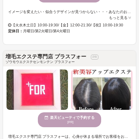
イメージを変えたい・似合うデザインが見つからない・・・あなたのお悩みに合うスタイルをご提供☆彡 手触り×持続性ばっちり！！うるうるカラーでクオリティの高い仕上がりに◎ 一人ひとりの骨格にフィットするオーダーメイドなスタイルが手に入る◎ オシャレでHappyな毎日を送りませんか？一緒にお客様の魅力を引き出します！
もっと見る
【火水木土日】10:00-19:30/【金】12:00-21:30/【祝】10:00-19:30
定休日：
月曜日/第2火曜日/第4火曜日
増毛エクステ専門店 プラスフォー
ゾウモウエクステセンモンテン プラスフォー
楽天ビューティで予約する
[PR]
増毛エクステ専門店 プラスフォーは、心身が休まる場所でお客様をお迎えします。当サロンでは、気になるつむじ周りや前髪のボリュームアップをその日のうちに実現するカバーアップエクステを提供しています。大阪で8年の経験を持ち、薄毛やボリューム不足でお悩みの方に適した解決法として、多くの方に満足頂いております。特に落ち着いた魅力あふれる女性からの支持が高く、女性スタッフも多いので安心してご利用いただけます。お子様連れでも安心の個室や便利なクレジットカードがご利用可能です。どうぞお気軽にご相談ください。