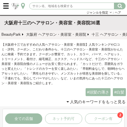
ジャンルを指定
：ヘア
大阪府十三のヘアサロン・美容室・美容院36選
BeautyPark
大阪府 ヘアサロン・美容室・美容院
十三 ヘアサロン・美
【大阪府十三でおすすめの人気ヘアサロン・美容室・美容院】人気ランキングや口コ
ミ・評判、クーポン、こだわり条件から、十三のヘアサロン・美容室・美容院がかんた
んに検索・予約できます。クーポンが豊富で、カット、カラー、パーマ、ヘアセット、
トリートメント、着付け、縮毛矯正、エクステ、ヘッドスパなど、十三のヘアサロン・
美容室・美容院自慢のメニューがお安く受けられます。「カットだけで、雰囲気をガラ
ッと変えたい」「トレンドのカラーを安く楽しみたい」「早朝料金なしで、朝8時からヘ
アセットがしたい」「男性も行きやすい、メンズカットが得意な美容師を探している」
「子連れでも、安心してパーマがしたい」など、いまの気持ちにあった十三のヘアサロ
ン・美容室・美容院をご紹介します。
頭髪の薄さ
白髪
人気のキーワードをもっと見る
2
全ての店舗
ネット予約可
クーポン有