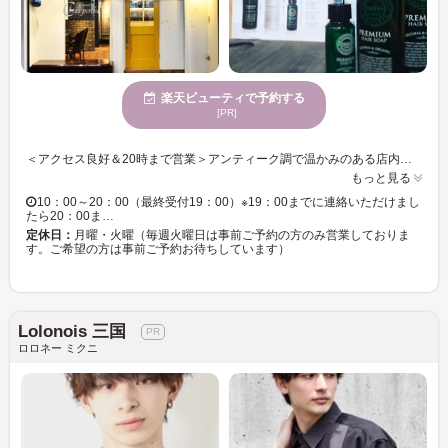
楽天ビューティで予約する
[PR]
＜アクセス良好＆20時まで営業＞アンティーク調で温かみのある店内は、サロンに居る事を忘れてしまうような非日常的な空間を演出してくれる。オーガニックノート正規取扱店だから髪にも頭皮にも優しいこだわりのオーガニック製品使用で幅広い年代の方に人気のサロン『シャペルシェ』髪や頭皮の悩みにしっかり向き合ってくれるスタッフが対応してくれるので、カラーやパーマでダメージが気になる方、頭皮がデリケートな方も安心してお任せできます☆ 国産オーガニックにこだわった「オーガニックパーマ」がおすすめ☆髪の毛へのダメージを最小限に抑えてくれるので、ダメージが気になる方も安心◎思わず触りたくなる仕上がりにうっとり♪さらに、パーマをかければかけるほど“もちもち”の手触りになると評判◎ マイクロバブル水素を使用したメニューも加わり、エイジングケアはもうシャペルシェに全て任せちゃおう♪ マイクロバブル水素のトリートメントは一度体験したらもう病みつきになること間違いなし！ ダメージや頭皮の悩みでなかなか理想のヘアスタイルが楽しめなかった方！エイジングケアに強いシャペルシェで理想を叶えてみませんか？
もっと見る
10：00～20：00（最終受付19：00）※19：00までに連絡いただけまし
たら20：00ま…
定休日：
月曜・火曜（毎週火曜日は事前ご予約の方のみ営業しておりま
す。ご希望の方は事前ご予約お待ちしています）
Lolonois 三国
ロロネー ミクニ