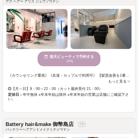
アグ ヘアー アリス ジュウソウテン
楽天ビューティで予約する
[PR]
《カウンセリング重視》《友達・カップルで利用可》 【髪質改善を1番に掲げた美容室☆高い技術や流行などをいち早く提供いたします♪♪】 少人数制なので密になることなく落ち着いた癒しの空間をご提供できます◎ 丁寧なカウンセリングで、男女年齢問わずお客様ひとりひとりに合った施術☆彡 きっと満足していただけますので、一度ぜひお立ち寄りください！！ 求人募集中。 amakusa@agu-hair.com こちらに直接メールを頂ければ 入社お祝い金10万円～最大20万円プレゼント！ 条件面も柔軟に対応させていただきますので、お気軽にご連絡ください。
もっと見る
【月～日】9：00～22：00（カット最終受付 21：00）
定休日：
年中無休 ※年末年始は除外 ※年末年始の営業は店舗にご確認下さ
い。
Battery hair&make 御幣島店
バッテリーヘアアンドメイクミテジマテン