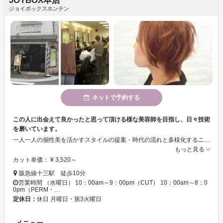
JOYBOX本店
ジョイボックスホンテン
ネットで予約する
この人に出会えて良かったと思って頂ける様な美容師を目指し、日々技術
を磨いています。
一人一人の個性美を活かすスタイルの提案・時代の流れと多様化するニーズを読んだ、 新しいスタイルへの挑戦を惜しまず頑張っているサロンです。おしゃれな店内・落ち着いた空間に、活気あるスタッフがお待ちしております。
もっと見る
カット単価： ¥ 3,520～
阪急線十三駅 徒歩10分
営業時間 （水曜日） 10：00am～9：00pm（CUT） 10：00am～8：0
0pm（PERM・…
定休日：
休日 月曜日・第3火曜日
メニュー