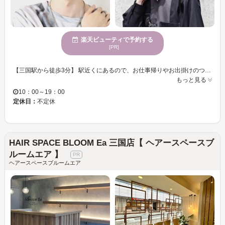
楽天ビューティで予約する
[PR]
【三国駅から徒歩3分】 駅近くにあるので、お仕事帰りやお出掛けのついでにも通える♪高い技術力×豊富なメニューで、お客様のなりたい＆似合うスタイルをご提供いたします☆ 店内は、スタイリッシュで解放感のある空間。オシャレなインテリアが◎カウンセリングを重視し、お客様の“なりたい”を汲み取りカタチにします！！ 『Lolonois 三国』は、メニューが豊富＆ヘアケアメニューが充実★どんなワガママスタイルもお任せ下さい♪お客様のご来店を心よりお待ちしております！
もっと見る
10：00～19：00
定休日：
不定休
HAIR SPACE BLOOM Ea 三国店【 ヘアースペースブ
ルームエア 】
ヘアースペースブルームエア