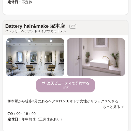
定休日：
不定休
Battery hair&make 塚本店
バッテリーヘアアンドメイクツカモトテン
楽天ビューティで予約する
[PR]
塚本駅から徒歩3分にあるヘアサロン★オトナ女性がリラックスできるインテリア＆白を基調とした清潔感溢れる空間でゆったりとサロンタイムが過ごせます♪ “どんなヘアスタイルにするか迷ったとき！”“憧れの髪型に挑戦したいとき！”《Battery hair＆make 塚本店》ならあなたに合ったトレンドスタイルを提案してくれる♪たくさんの『大人可愛い』を創ってきたプロが集結したヘアサロンなので、安心してお任せできる♪こまめに通える“プチプラ”もオシャレ女子に嬉しいポイント★！！ 一人一人の悩みに合わせて組み合わせるオーダーメイドケアがおすすめ☆髪の状態が良くなることで、自分でも扱いやすい理想の髪質へと導いてくれます！ 『カット技術×ヘアケア×プチプラ』で、理想のスタイル・髪質が実現☆コンプレックスを魅力に変えて、なりたかった自分に出会うなら《Battery hair＆make 塚本店》で決まり♪
もっと見る
9：00～19：00
定休日：
年中無休（正月休みあり）