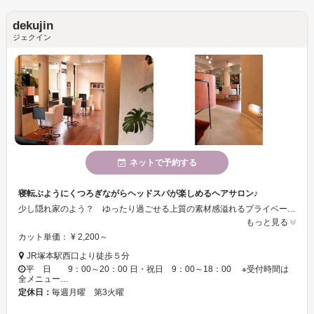
dekujin
ジェクイン
ネットで予約する
寝転ぶようにくつろぎながらヘッドスパが楽しめるヘアサロン♪
少し隠れ家のよう？ ゆったり過ごせる上質の素材感溢れるプライベート空間ジェクインは、塚本駅西口右側の阪神高速に沿って徒歩5分。グレイス歌島の螺旋階段上がって２階にあるヘアサロンです。髪に潤いを与えながら施術する水カラーや、すっきりできるヘッドスパなど様々なメニューがございます♪
もっと見る
カット単価： ¥ 2,200～
JR塚本駅西口より徒歩５分
平 日 9：00～20：00 日・祝日 9：00～18：00 ※受付時間は
全メニュー…
定休日：
毎週月曜 第3火曜