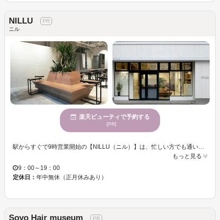
NILLU
ニル
楽天ビューティで予約する
[PR]
駅からすぐで9時営業開始の【NILLU（ニル）】は、忙しい方でも通いやすいヘアサロン★店内は、モダンでおしゃれな空間♪くつろぎながら綺麗になれる、最高のサロンタイムが過ごせます！！悩みやなりたいスタイルをくみ取ってくれるので、お話が苦手な方でも安心♪ 《全員対象》NILLUカット＋オーダーメイドTR￥4,900 《初回対象》女性限定！素敵に格上げNILLUカット ￥3,900 など、人気メニュー多数ございます！ 話題の「イルミナ・THROW」カラーで、トレンドの外国人のニュアンスを再現！滑らかでツヤのある質感を叶えてくれるトリートメントは「Aujua」を使用！髪質やダメージはもちろん、季節やライフスタイルにまで適応できる最新のトリートメントです★オーガニックのスタイリング剤「N．（エヌドット）」取扱店！天然由来成分やシアバター配合で髪に優しい♪扱いやすいので、ウェットな毛束も思い通りにつくれる☆時短で簡単に今どきスタイルにチェンジできます！ 【NILLU】で“あなただけの最旬スタイル”を手に入れてみませんか？
もっと見る
9：00～19：00
定休日：
年中無休（正月休みあり）
Soyo Hair museum