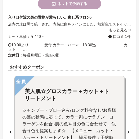
ネットで予約する
入り口付近の梟の置物が愛らしい…癒し系サロン♪
店内の床は黒で統一され、内装は白をメインにした、無彩色でストイックな雰囲気を演出。 スタッフとお客様の笑顔溢れる空間となっており、リラックスできる環境は居心地抜群！！ サロンだけでなく、心の憩いの場としても活用してみてください♪
もっと見る
カット単価： ¥ 440～
口コミ 1件
10:00より 受付 カラー・パーマ 18:30迄 カ
ット …
定休日：
毎週月曜日・第3火曜
おすすめクーポン
全員
美人肌☆グロスカラー＋カット＋ト
リートメント
シャンプー・ブロー込み/ロング料金なし/お客様
の髪の状態に応じて、カラー剤にケラチン・コ
ラーゲンを配合♪肌の色や目の色に合わせて、似
合う色を提案します☆ 【メニュー：カット・
カラー・トリートメント】 提示条件：予約時