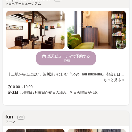
ソヨヘアーミュージアム
楽天ビューティで予約する
[PR]
十三駅からほど近い、淀川沿いに佇む『Soyo Hair museum』 都会とは思えないほど美しい自然が広がるロケーションは、訪れる人の心を優しく包み込んでくれます。きらきら光るグリーン、冬の雪模様・・・季節とともに移りゆく景色を感じる癒し空間は、忙しい日常を忘れさせてくれるはず！ 贅沢な空間で、よりゆっくりとお過ごしいただくことのできるスパは、リラクゼーションやエイジングなど、あなたの”なりたい”を導いてくれます。 オススメは「ヘッドスパ」目的に合わせた薬剤を厳選し、2コースご用意♪ 本当に気持ちいい・・・心の底から癒されるスパは、髪も心も美しくなれるスペシャルなケアです！ デザインや、薬剤、技術・・・全てに安心していただけるように、わかりやすく丁寧なカウンセリング。スタッフが本当に優しく気さくで、丁寧に対応してくれるから思っていることを、言いやすい雰囲気、人柄。あらゆるわがままを、笑顔でさりげなく受け止めてくれます。 美容室が苦手な方もそうでない方も『Soyo Hair museum』に足を運んでみてはいかがでしょうか？
もっと見る
10:00～19:00
定休日：
月曜日※月曜日が祝日の場合、翌日火曜日が代休
fun
ファン