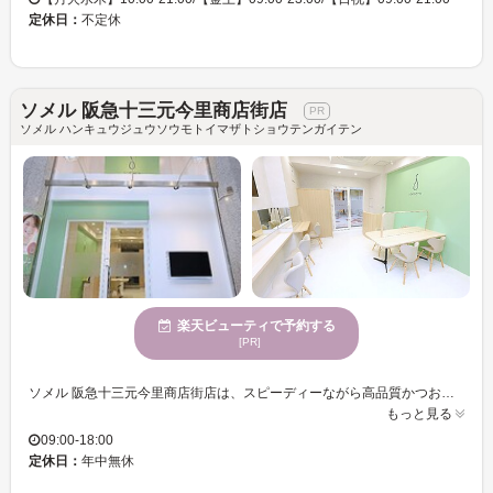
定休日：
不定休
ソメル 阪急十三元今里商店街店
ソメル ハンキュウジュウソウモトイマザトショウテンガイテン
楽天ビューティで予約する
[PR]
ソメル 阪急十三元今里商店街店は、スピーディーながら高品質かつお財布に優しいカラーリングを提供するカラー専門サロンです。カラーに特化したプロによる施術で、あなたの個性を引き立てる髪色をお届けいたします。また、ドライ・ブローはセルフサービスで、効率的な時間を確保可能です。穏やかな雰囲気の空間で癒やされながら、自分のライフスタイルや希望に合わせたカラーを試してみませんか。幅広い年齢層のお客様に向け、特別なひと時を提供するこの場所で、きっと理想の自分に近づけるはずです。クレジットカードや電子マネーでの決済も対応しているため、より快適にご利用いただけます。
もっと見る
09:00-18:00
定休日：
年中無休