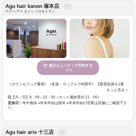
Agu hair kanon 塚本店
アグ ヘアー カノン ツカモトテン
楽天ビューティで予約する
[PR]
《カウンセリング重視》《友達・カップルで利用可》 【髪質改善を1番に掲げた美容室☆高い技術や流行などをいち早く提供いたします♪♪】 少人数制なので密になることなく落ち着いた癒しの空間をご提供できます◎ 丁寧なカウンセリングで、男女年齢問わずお客様ひとりひとりに合った施術☆彡 きっと満足していただけますので、一度ぜひお立ち寄りください！！ 求人募集中。 amakusa@agu-hair.com こちらに直接メールを頂ければ 入社お祝い金10万円～最大20万円プレゼント！ 条件面も柔軟に対応させていただきますので、お気軽にご連絡ください。
もっと見る
【月～日】9：00～22：00（カット最終受付 21：00）
定休日：
年中無休 ※年末年始は除外 ※年末年始の営業は店舗にご確認下さ
い。
Agu hair aris 十三店