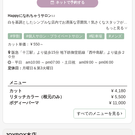
ネットで予約する
Happyになれちゃうサロン♪♪
白を基調としたシンプルな店内でお洒落な雰囲気！気さくなスタッフが揃っておりますので、楽しく明るいアットホームなサロンで、充実した時間を過ごせます☆★
もっと見る
#学割
#個人サロン・プライベートサロン
#駐車場
#メンズ
カット単価： ¥ 550～
阪急「十三駅」より徒歩15分 地下鉄御堂筋線「西中島駅」より徒歩２
０分
・平日 am10:00 ～ pm07:00 ・土日祝 am09:00 ～ pm06:00
定休日：
月曜日＆第3火曜日
メニュー
カット
¥ 4,180
リタッチカラー（根元のみ）
¥ 5,500
ボディーパーマ
¥ 11,000
すべてのメニューを見る