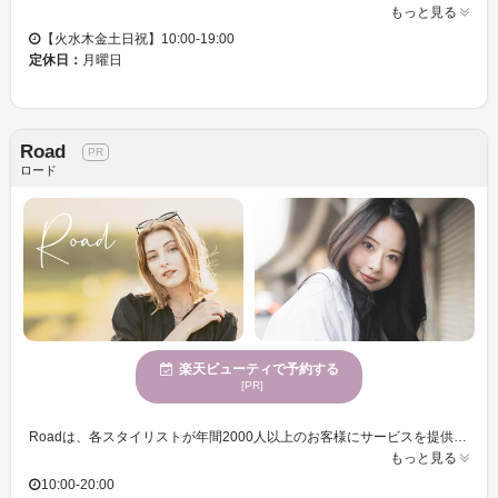
もっと見る
【火水木金土日祝】10:00-19:00
定休日：
月曜日
Road
ロード
楽天ビューティで予約する
[PR]
Roadは、各スタイリストが年間2000人以上のお客様にサービスを提供してきた実績を持つ、信頼できるトップスタイリストが集うサロンです。あなたの「史上最高の私」を叶えるために、流行のブリーチデザインや人気の透明感カラー、さらには白髪染めや白髪ぼかしまで幅広く対応しています。また、お子様連れのお客様も安心してご利用いただける環境を整えています。穏やかで自然な雰囲気が漂う店内で、リラックスしながらヘアスタイルを楽しむことができます。親しみやすいマンツーマンのサービスで、心地よいひとときをお求めの方に最適です。おしゃれなメンズパーマをお試しいただけるほか、YouTubeも見放題でリラックスしたサロンタイムをお過ごしください。Roadで、あなただけの特別なスタイルを見つけましょう。
もっと見る
10:00-20:00