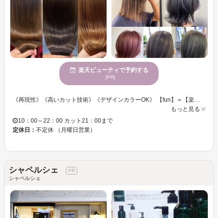
楽天ビューティで予約する
[PR]
《再現性》《高いカット技術》《デザインカラーOK》 【fun】＝【楽しみ】美容室に行くのが楽しみになるように、美容室帰りのお出かけが楽しみになるように】 「骨格×髪質」を見極め、計算しつくされたカット技術をご提供します☆彡ご自宅でのスタイリングも楽々だから嬉しい♪♪ 一人ひとりの骨格にフィットするオーダーメイドなスタイルに♪ 「アディクシーカラー」「ヴィーガンカラー」など種類豊富なカラーにも対応。 TOKIOインカラミトリートメントなどケアメニューも揃えています。 お客様にピッタリのメニューで◆なりたいスタイル◆を叶えます☆彡
もっと見る
10：00～22：00 カット21：00まで
定休日：
不定休 （月曜日営業）
シャペルシェ
シャペルシェ