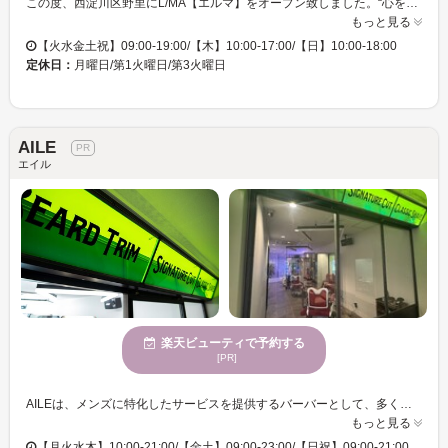
この度、西淀川区野里にL/MA【エルマ】をオープン致しました。“心を動かす”というテーマを追求し、西淀川区No.1美容室を目指し、エリアの皆様に愛されるサロンとなりますよう努めております。L/MAをとおしてお客様の毎日が素敵になるような、そんなヘアデザインやプロダクトをご提案させて頂きます◎是非一度、L/MAの大きな木の扉を開けてみてください！【塚本/姫島/御幣島/尼崎】
もっと見る
【火水金土祝】09:00-19:00/【木】10:00-17:00/【日】10:00-18:00
定休日：
月曜日/第1火曜日/第3火曜日
AILE
エイル
楽天ビューティで予約する
[PR]
AILEは、メンズに特化したサービスを提供するバーバーとして、多くの男性に人気です。独自のパーマ技術で、お客様一人ひとりの個性を引き出し、理想のスタイルを実現します。また、このサロンは穏やかな雰囲気が漂う空間を提供しており、日常の疲れを和らげ、心地よいひとときを過ごすことができます。便利なキャッシュレス決済が利用できるのも魅力です。訪れるたびに心身ともにリフレッシュでき、ヘアスタイルのお悩みもスムーズに解消できるでしょう。AILEで新たな自分を見つけてみませんか？
もっと見る
【月火水木】10:00-21:00/【金土】09:00-23:00/【日祝】09:00-21:00