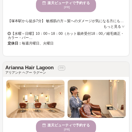
楽天ビューティで予約する
[PR]
【塚本駅から徒歩7分】 敏感肌の方～髪へのダメージが気になる方にも安心して施術を受けて頂ける様に、オーガニックにこだわったメニューを豊富にご用意しています！当店は「リンパ経絡整体院 プラスメリック」が併設しており、整体とのセットメニューも取り揃えています☆カラーをしながら体のバランスを整えられるので、時間を有効活用したい方にも◎ 皆様のご来店を心よりお待ちしております♪ 【当院の新型コロナ対策について】 当院では、お客様に安心して施術をうけていただくために以下の対策を行っております。 １．施術後は手洗い・手指のアルコール除菌を行い、常に清潔を保っています。 ２．うつ伏せの際にはお一人ずつ使い捨てのフェイスペーパーを使用しております。 ３．お客様やスタッフが手を触れるところは、こまめにアルコール除菌を行っております。 ４．院内の感染予防対策として定期的に換気を行い、加湿器を設置して一定の温度、湿度を保つようにしております。 ５．殺菌・抗ウイルスに優れたアロマを室内に拡散しております。 ＊ご理解・ご協力のほど、何卒宜しくお願い致します。
もっと見る
【水曜～日曜】10：00～18：00（カット最終受付18：00／縮毛矯正・
カラー・パー…
定休日：
毎週月曜日、火曜日
Arianna Hair Lagoon
アリアンナ ヘアー ラグーン
楽天ビューティで予約する
[PR]