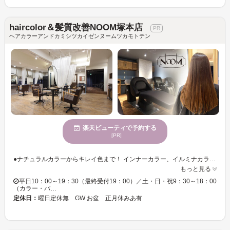
haircolor＆髪質改善NOOM塚本店
ヘアカラーアンドカミシツカイゼンヌームツカモトテン
楽天ビューティで予約する
[PR]
●ナチュラルカラーからキレイ色まで！ インナーカラー、イルミナカラーはもちろん、ナチュラルハイライトも人気です。 髪が多い方や柔らかく見せたい方にはハイライトの３Dカラーがオススメです。 明るいハイライトを細く入れる事で髪に立体感が出ます。 ＊＊＊＊ ●骨格補正効果のあるデザインカットで小顔効果バツグン！ 長さを残したスタイルならアレンジも自在♪気分次第で色々な 表情を楽しむことができる☆『かわいい』も『キレイ』は叶う☆ ＊＊＊＊ ●頭皮環境、髪質改善したい方におススメ！ 今話題の髪質改善、酸熱トリートメントやTOKIOトリートメントなどケアメニューを豊富にご用意しております。髪のボリュームやうねりが気になる方にもおすすめです。 専用のスパシャンプールームがあり、落ち着いた店内はがおすすめ
もっと見る
平日10：00～19：30（最終受付19：00）／土・日・祝9：30～18：00
（カラー・パ…
定休日：
曜日定休無 GW お盆 正月休みあ有