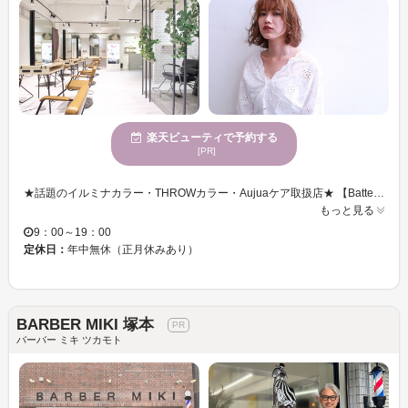
楽天ビューティで予約する
[PR]
★話題のイルミナカラー・THROWカラー・Aujuaケア取扱店★ 【Battery hair＆make 御幣島店（バッテリー ヘア アンド メイク ミテジマテン）】は、駅チカ＆朝9時から営業なので、忙しいママさんにもおすすめ◎！2階なので外からの視線も気にならず、広々とした開放感のある店内でリラックスタイムが過ごせます♪ 《初回》カット￥2,990 《初回》カット＋うるツヤカラー＋内部補修Tr ￥5,990（ロング料金なし） 通いやすいメニューがたくさん！『あなたらしさ・トレンド・ダメージレス』がキーワード！あなたらしさを最大限に引き出し“似合う”を提供してくれる、カットが大人気★再現性も高く、サロン帰りのキレイな髪型を自分でも簡単にスタイリングできます♪話題の［イルミナ・THROW］カラーで、トレンドの外国人風を叶えてくれる☆透け感のあるおしゃれヘアは、カラーで決まり！！最高級トリートメント［Aujua］取扱店！傷んだ髪を集中ケアし、ダメージレスなうるツヤ髪に♪ 【Battery hair＆make 御幣島店】で、あなたらしさに磨きをかけてみませんか？
もっと見る
9：00～19：00
定休日：
年中無休（正月休みあり）
BARBER MIKI 塚本
バーバー ミキ ツカモト