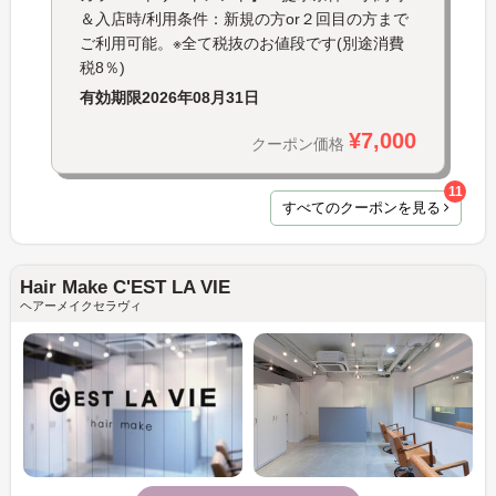
＆入店時/利用条件：新規の方or２回目の方まで
ご利用可能。※全て税抜のお値段です(別途消費
税8％)
有効期限
2026年08月31日
¥7,000
クーポン価格
11
すべてのクーポンを見る
Hair Make C'EST LA VIE
ヘアーメイクセラヴィ