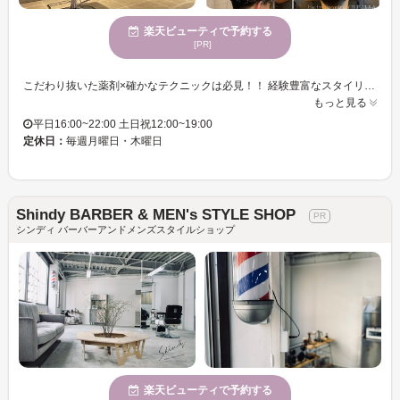
楽天ビューティで予約する
[PR]
こだわり抜いた薬剤×確かなテクニックは必見！！ 経験豊富なスタイリストが似合わせスタイルをご提案♪ カウンセリング～仕上げまでマンツーマンで施術いたします！ 気分に合わせてスタイルチェンジしませんか？お気軽にご来店くださいませ。 ＝＝＝＝＝＝＝＝＝＝＝＝＝＝＝＝＝＝＝＝＝＝＝＝＝＝＝＝＝＝＝＝＝＝＝＝＝＝＝＝＝＝＝＝＝＝＝ CUUMAは阪急十三駅徒歩5分の好立地！！お客様のなりたいイメージをしっかりカウセリングで意思共有し、日常に馴染む最も似合うスタイルをご提案！メンズカットに特化したプロだからこそ確かなカット技術で魅力をもっと引き出します。ビジネススタイルも大得意としています。 お客様がCUUMAにまた行きたくなるサロン作りを目指して日々努力をしております。あなただけの特別な空間（クウマ）。隣の人を気にすることなく、リラックス出来る空間を作っています。お客様のご来店を心よりお待ちしております！誠心誠意真心込めて施術させて頂きます！
もっと見る
平日16:00~22:00 土日祝12:00~19:00
定休日：
毎週月曜日・木曜日
Shindy BARBER & MEN's STYLE SHOP
シンディ バーバーアンドメンズスタイルショップ
楽天ビューティで予約する