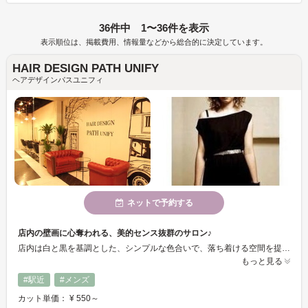
36件中 1〜36件を表示
表示順位は、掲載費用、情報量などから総合的に決定しています。
HAIR DESIGN PATH UNIFY
ヘアデザインパスユニフィ
ネットで予約する
店内の壁画に心奪われる、美的センス抜群のサロン♪
店内は白と黒を基調とした、シンプルな色合いで、落ち着ける空間を提供。 天井から吊り下がる様々な照明が、異国ムード漂う雰囲気を演出。 日常の喧騒から離れた当店を訪れて、心身をリフレッシュしませんか♪
もっと見る
#駅近
#メンズ
カット単価： ¥ 550～