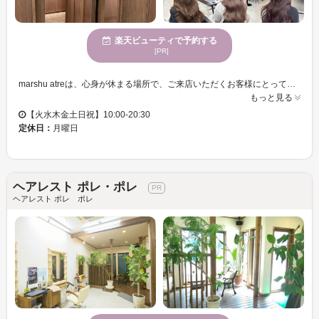
楽天ビューティで予約する
[PR]
marshu atreは、心身が休まる場所で、ご来店いただくお客様にとって特別なひとときをお過ごしいただけます。何度も通えるお手頃価格で、気軽に新しい自分を試すことができるため、スタイルチェンジに挑戦したい方にぴったりです。さまざまな年齢の方が利用されるサロンで、どなたでも居心地良く感じていただけます。加えて、お子様連れでも安心してご来店いただけ、個室もご用意しておりますので、プライベート空間でゆったりとした時間を過ごせます。marshu atreで、新たなスタイルを手に入れ、自分らしさを再発見してください。個々のニーズに応じたサービスで、心から満足いただけることをお約束します。
もっと見る
【火水木金土日祝】10:00-20:30
定休日：
月曜日
ヘアレスト ポレ・ポレ
ヘアレスト ポレ ポレ