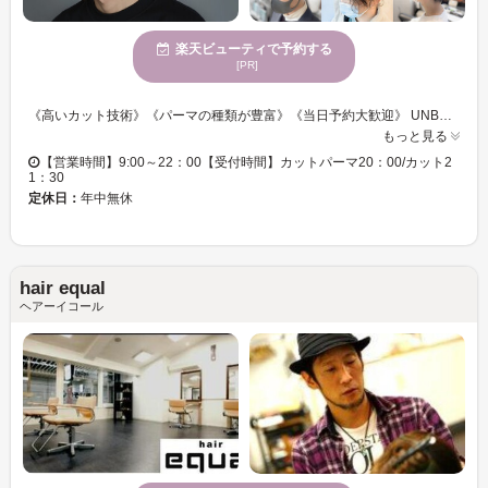
楽天ビューティで予約する
[PR]
《高いカット技術》《パーマの種類が豊富》《当日予約大歓迎》 UNBALANCE OSAKA【アンバランス オオサカ】では高い技術、お客様一人一人の理想を叶えるため、カウンセリング/アフターケアをこだわっております。 ツイストパーマやスパイラルパーマなど様々なパーマに対応し、 トレンドサロンで培ったカラー技術でナチュラルからハイトーンまで幅広いデザインにも対応しております。 ヘアスタイルだけでなく、お客様の悩みを解決し" 通いたくなる "サロンを目指しています。 ぜひ一度ご来店下さい。必ず満足していただけると思います◎
もっと見る
【営業時間】9:00～22：00【受付時間】カットパーマ20：00/カット2
1：30
定休日：
年中無休
hair equal
ヘアーイコール