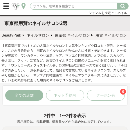
ジャンルを指定
：ネイル
東京都用賀のネイルサロン2選
BeautyPark
ネイルサロン
東京都 ネイルサロン
用賀 ネイルサロン
【東京都用賀でおすすめの人気ネイルサロン】人気ランキングや口コミ・評判、クーポ
ン、こだわり条件から、用賀のネイルサロンがかんたんに検索・予約できます。クーポ
ンが豊富で、ワンカラー、やり放題、ケア、マツエク同時施術、オフのみ、スカルプ、
長さ出し、フット、定額など、用賀のネイルサロン自慢のメニューがお安く受けられま
す。「ワンカラーのオフィスネイルを、2,000円台の定額コースで安く続けたい」「今日
オフのみしたい」「深夜料金なしで、始発まで営業しているネイルサロンで、スカルプ
やり放題がしたい」「マツエク同時施術で、ネイルとマツエクを一気に済ませたい」な
ど、いまの気持ちにあった用賀のネイルサロンをご紹介します。
0
全ての店舗
ネット予約可
クーポン有
2件中 1〜2件を表示
表示順位は、掲載費用、情報量などから総合的に決定しています。