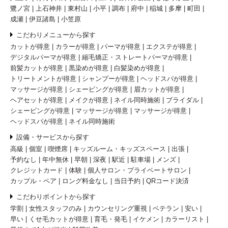
鷺ノ宮
上石神井
東村山
小平
調布
府中
稲城
多摩
町田
成瀬
伊豆諸島
小笠原
こだわりメニューから探す
カットが得意
カラーが得意
パーマが得意
エクステが得意
デジタルパーマが得意
縮毛矯正・ストレートパーマが得意
前髪カットが得意
黒染めが得意
白髪染めが得意
トリートメントが得意
シャンプーが得意
ヘッドスパが得意
マッサージが得意
シェービングが得意
眉カットが得意
ヘアセットが得意
メイクが得意
ネイル同時施術
ブライダル
シェービングが得意
マッサージが得意
マッサージが得意
ヘッドスパが得意
ネイル同時施術
設備・サービスから探す
高級
個室
喫煙席
キッズルーム・キッズスペース
出張
予約なし
年中無休
早朝
深夜
駅近
駐車場
メンズ
クレジットカード
体験
個人サロン・プライベートサロン
カップル・ペア
ロング料金なし
当日予約
QRコード決済
こだわりポイントから探す
学割
女性スタッフのみ
カウンセリング重視
ベテラン
安い
早い
くせ毛カットが得意
育毛・発毛
イケメン
カラーリスト