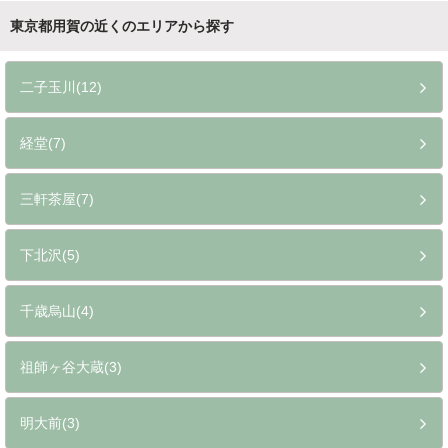
東京都用賀の近くのエリアから探す
二子玉川(12)
経堂(7)
三軒茶屋(7)
下北沢(5)
千歳烏山(4)
祖師ヶ谷大蔵(3)
明大前(3)