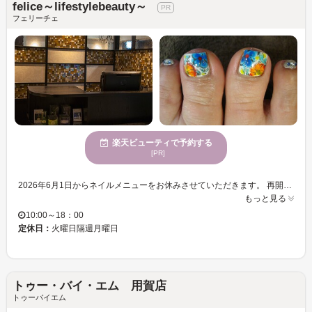
felice～lifestylebeauty～
フェリーチェ
楽天ビューティで予約する
[PR]
2026年6月1日からネイルメニューをお休みさせていただきます。 再開時期が決定しましたら、またお知らせいたします。 ご迷惑をおかけいたしますが、よろしくお願いいたします。 桜新町徒歩1分のトータルビューティサロンfelice。 「美しく魅せる。そして、癒される。」お客様のことを思うおもてなしの心が伝わるサロン。 「felice」とはイタリア語で"幸せ、嬉しい、幸福、楽しい"という意味を持つそうです。 美しく笑顔でいられること若々しく健康でいられることが一番の「幸せ」なのでは・・・そんな想いから felice（フェリーチェ）と名付けました。 ご来店されたお客様の皆さまが、気軽に「美」と「健康」を体感して頂けるトータルサロンを目指しております。 ネイル、美容室、脱毛といろんな”美”をチョイスしていただけます。 ネイルと一緒にヘアのお手入れも可能です 美意識は爪に，清潔感は髪に出る・・・とも言われております。 皆さまの綺麗を最大級に引き出して、もっと魅力的になっていただきたいと思っております。
もっと見る
10:00～18：00
定休日：
火曜日隔週月曜日
トゥー・バイ・エム 用賀店
トゥーバイエム