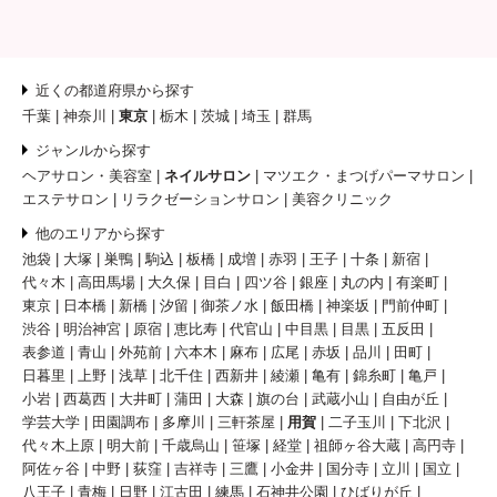
近くの都道府県から探す
千葉
神奈川
東京
栃木
茨城
埼玉
群馬
ジャンルから探す
ヘアサロン・美容室
ネイルサロン
マツエク・まつげパーマサロン
エステサロン
リラクゼーションサロン
美容クリニック
他のエリアから探す
池袋
大塚
巣鴨
駒込
板橋
成増
赤羽
王子
十条
新宿
代々木
高田馬場
大久保
目白
四ツ谷
銀座
丸の内
有楽町
東京
日本橋
新橋
汐留
御茶ノ水
飯田橋
神楽坂
門前仲町
渋谷
明治神宮
原宿
恵比寿
代官山
中目黒
目黒
五反田
表参道
青山
外苑前
六本木
麻布
広尾
赤坂
品川
田町
日暮里
上野
浅草
北千住
西新井
綾瀬
亀有
錦糸町
亀戸
小岩
西葛西
大井町
蒲田
大森
旗の台
武蔵小山
自由が丘
学芸大学
田園調布
多摩川
三軒茶屋
用賀
二子玉川
下北沢
代々木上原
明大前
千歳烏山
笹塚
経堂
祖師ヶ谷大蔵
高円寺
阿佐ヶ谷
中野
荻窪
吉祥寺
三鷹
小金井
国分寺
立川
国立
八王子
青梅
日野
江古田
練馬
石神井公園
ひばりが丘