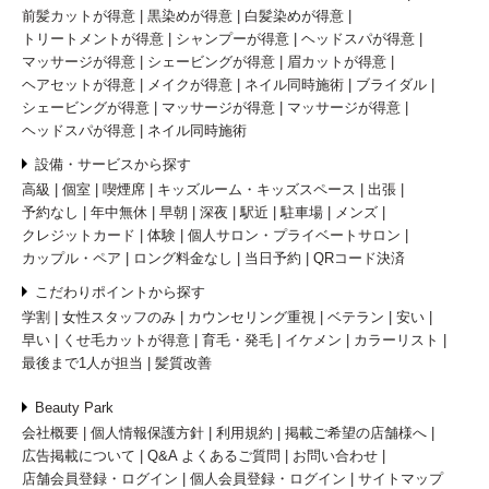
前髪カットが得意
黒染めが得意
白髪染めが得意
トリートメントが得意
シャンプーが得意
ヘッドスパが得意
マッサージが得意
シェービングが得意
眉カットが得意
ヘアセットが得意
メイクが得意
ネイル同時施術
ブライダル
シェービングが得意
マッサージが得意
マッサージが得意
ヘッドスパが得意
ネイル同時施術
設備・サービスから探す
高級
個室
喫煙席
キッズルーム・キッズスペース
出張
予約なし
年中無休
早朝
深夜
駅近
駐車場
メンズ
クレジットカード
体験
個人サロン・プライベートサロン
カップル・ペア
ロング料金なし
当日予約
QRコード決済
こだわりポイントから探す
学割
女性スタッフのみ
カウンセリング重視
ベテラン
安い
早い
くせ毛カットが得意
育毛・発毛
イケメン
カラーリスト
最後まで1人が担当
髪質改善
Beauty Park
会社概要
個人情報保護方針
利用規約
掲載ご希望の店舗様へ
広告掲載について
Q&A よくあるご質問
お問い合わせ
店舗会員登録・ログイン
個人会員登録・ログイン
サイトマップ