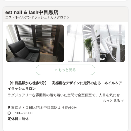
est nail & lash中目黒店
エストネイルアンドラッシュナカメグロテン
もっと見る
【中目黒駅から徒歩5分】 高感度なデザインに定評のある ネイル＆ア
イラッシュサロン
ラグジュアリーな雰囲気の落ち着いた空間で全室個室で、人目を気にせず落ち着いて施術が受けられるだけでなく、 ゆったりとしたソファーに身をあずけ美しさがUPする瞬間までお寛ぎ頂ける空間をご用意。 人気のジェルネイルをはじめとした 豊富なネイルメニューや、キュート、ナチュラルなど様々なテイストの まつ毛エクステメニューを取り揃え、お客様をお迎えします。
もっと見る
東京メトロ日比谷線 中目黒駅より徒歩5分
11:00～23:00
定休日：
無休