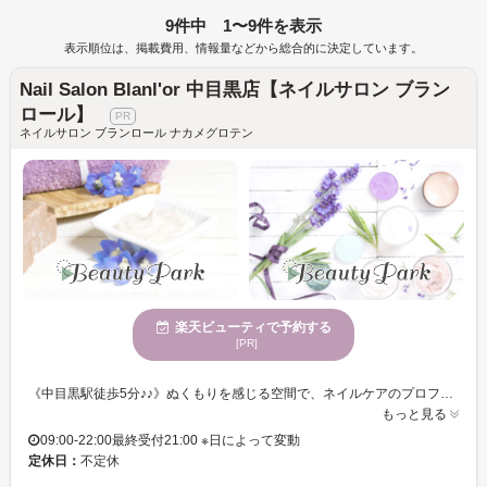
9件中 1〜9件を表示
表示順位は、掲載費用、情報量などから総合的に決定しています。
Nail Salon Blanl'or 中目黒店【ネイルサロン ブラン
ロール】
ネイルサロン ブランロール ナカメグロテン
楽天ビューティで予約する
[PR]
《中目黒駅徒歩5分♪♪》ぬくもりを感じる空間で、ネイルケアのプロフェッショナルがお待ちしています。クレジットカードや電子決済の利用OKで、便利で気軽に立ち寄れるサロン☆心も爪も輝くひとときを！ Nail Salon Blanl'or 中目黒店で、居心地の良さを感じながら、心地よい時間をお過ごしいただけます。ネイルケアに秀でた私たちの技術で、指先から美しさを引き出し、大切なひとときを提供いたします。大人女性に大変好評で、その魅力を一層際立たせるお手伝いをさせていただきます。心が安らぐ雰囲気の中で、あなたの魅力を引き出すお手入れをお楽しみください。Nail Salon Blanl'or 中目黒店は、多様な決済方法に対応しており、気軽にご利用いただけます。エレガントな指先を目指しながら、心温まるひとときを提供します。
もっと見る
09:00-22:00最終受付21:00 ※日によって変動
定休日：
不定休