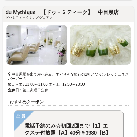
du Mythique 【ドゥ・ミティーク】 中目黒店
ドゥミティークナカメグロテン
中目黒駅を出て左へ進み、すぐりそな銀行の2軒どなり(フレッシュネス
バーガーの…
日～水 / 12:00～21:00 木～土 / 12:00～23:00
定休日：
第二火曜日定休
おすすめクーポン
全員
電話予約のみ☆初回2回まで【1】エ
クステ付放題【A】40分￥3980【B】