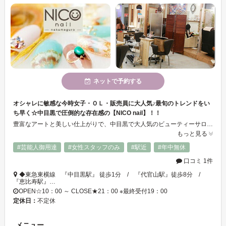
ネットで予約する
オシャレに敏感な今時女子・ＯＬ・販売員に大人気♪最旬のトレンドをい
ち早く☆中目黒で圧倒的な存在感の【NICO nail】！！
豊富なアートと美しい仕上がりで、中目黒で大人気のビューティーサロン★NICO nailだけの世界観で、指先を素敵にコーディネイト致します♪周りとちょっと差がつく、どんなアートもお手の物！！安心の技術力であなただけのネイルをご提案！！ネイルが始めての方でも、ご安心下さい♪
もっと見る
#芸能人御用達
#女性スタッフのみ
#駅近
#年中無休
口コミ 1件
◆東急東横線 『中目黒駅』 徒歩1分 / 『代官山駅』徒歩8分 /
『恵比寿駅』…
OPEN☆10：00 ～ CLOSE★21：00 ※最終受付19：00
定休日：
不定休
メニュー