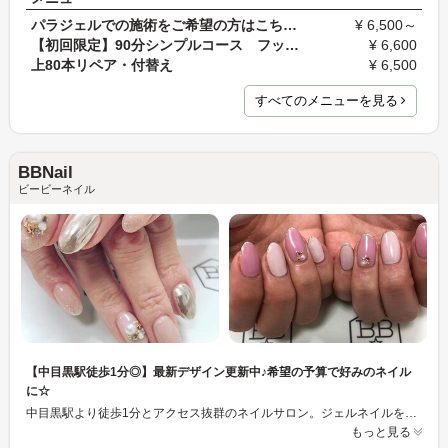
パラジェルでの施術をご希望の方はこちら☆（1時間コ…
¥ 6,500～
【初回限定】90分シンプルコース フット 6600円 …
¥ 6,600
上80本リペア・付替え
¥ 6,500
すべてのメニューを見る
BBNail
ビービーネイル
【中目黒駅徒歩1分◎】最新デザイン更新中♪希望の予算で好みのネイル
に☆
中目黒駅より徒歩1分とアクセス抜群のネイルサロン。ジェルネイルを始め、スカルプやケアメニュー、ブライダル用のご相談も承っています！ジェルネイルでは毎月デザインが変るお得なキャンペーンも実施中。シーズンに合わせたトレンドのデザインがお楽しみ頂けます。更にご新規のお客様はオフ代が無料に！この機会に是非ご来店下さい♪
もっと見る