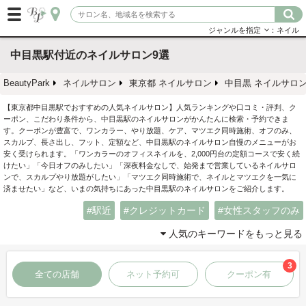
ジャンルを指定
：ネイル
中目黒駅付近のネイルサロン9選
BeautyPark
ネイルサロン
東京都 ネイルサロン
中目黒 ネイルサロ
【東京都中目黒駅でおすすめの人気ネイルサロン】人気ランキングや口コミ・評判、ク
ーポン、こだわり条件から、中目黒駅のネイルサロンがかんたんに検索・予約できま
す。クーポンが豊富で、ワンカラー、やり放題、ケア、マツエク同時施術、オフのみ、
スカルプ、長さ出し、フット、定額など、中目黒駅のネイルサロン自慢のメニューがお
安く受けられます。「ワンカラーのオフィスネイルを、2,000円台の定額コースで安く続
けたい」「今日オフのみしたい」「深夜料金なしで、始発まで営業しているネイルサロ
ンで、スカルプやり放題がしたい」「マツエク同時施術で、ネイルとマツエクを一気に
済ませたい」など、いまの気持ちにあった中目黒駅のネイルサロンをご紹介します。
駅近
クレジットカード
女性スタッフのみ
人気のキーワードをもっと見る
3
全ての店舗
ネット予約可
クーポン有