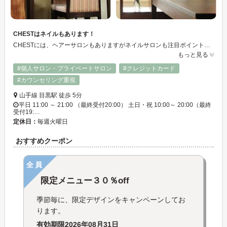
CHESTはネイルもあります！
CHESTには、ヘアーサロンもありますがネイルサロンも注目ポイントです♪丁寧なカウンセリングを元に、ベテランのネイリストさんが手・足をオシャレにしてくれます☆また、只今キャンペーン実施中です！
もっと見る
#個人サロン・プライベートサロン
#クレジットカード
#カウンセリング重視
山手線 目黒駅 徒歩 5分
平日 11:00 ～ 21:00 （最終受付20:00） 土日・祝 10:00～ 20:00（最終
受付19:…
定休日：
毎週火曜日
おすすめクーポン
全員
限定メニュー３０％off
季節毎に、限定デザインをキャンペーンしてお
ります。
有効期限
2026年08月31日