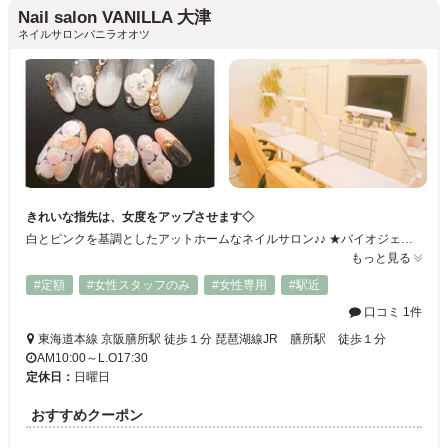
Nail salon VANILLA 大津
ネイルサロンバニラオオツ
きれいな指先は、女度をアップさせます◇
白とピンクを基調としたアットホームなネイルサロン♪♪ ★バイオジェル★ 自爪の様な仕上がりで、付けたての艶、アートが、１ヶ月程度持続します。二枚爪などの補強にもなります。 ★ジェルスカルプ★ 長さが出せるので、３Ｄやストーンを、たくさん乗せる、デザインが人気です。 ★フットジェル★ 手ではできない派手目な、カラーやアートが人気です。
もっと見る
#定額
#女性スタッフのみ
#女性専用
#駅近
口コミ 1件
東海道本線 京阪膳所駅 徒歩１分 琵琶湖線JR 膳所駅 徒歩１分
AM10:00～L.O17:30
定休日：
日曜日
おすすめクーポン