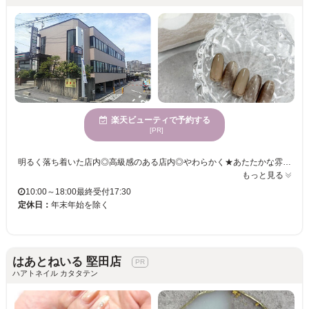
楽天ビューティで予約する
[PR]
明るく落ち着いた店内◎高級感のある店内◎やわらかく★あたたかな雰囲気の店内◎センスの光るインテリア☆指先だけでなく、足元もキレイに彩ってオシャレを楽しみませんか？マンツーマンの施術でプライベート重視ですので、ご安心ください。
もっと見る
10:00～18:00最終受付17:30
定休日：
年末年始を除く
はあとねいる 堅田店
ハアトネイル カタタテン