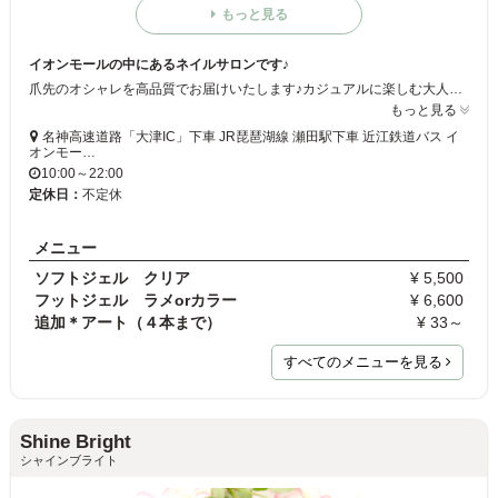
もっと見る
イオンモールの中にあるネイルサロンです♪
爪先のオシャレを高品質でお届けいたします♪カジュアルに楽しむ大人可愛いスタイルから特別な日に思い出に残るようなゴージャス＆シックなスタイルまで幅広いリクエストにお答えします！
もっと見る
名神高速道路「大津IC」下車 JR琵琶湖線 瀬田駅下車 近江鉄道バス イ
オンモー…
10:00～22:00
定休日：
不定休
メニュー
ソフトジェル クリア
¥ 5,500
フットジェル ラメorカラー
¥ 6,600
追加＊アート（４本まで）
¥ 33～
すべてのメニューを見る
Shine Bright
シャインブライト