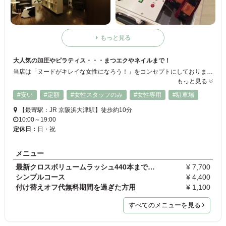
もっと見る
大人気の加圧やピラティス・・・まつエクやネイルまで！
当店は「ヌードがキレイな女性になろう！」をコンセプトにしております。このコンセプトを基にしっかりとしたボディ造りをするための加圧トレーニングやピラティスを推奨し、ネイルやまつ毛エクステはヌードを着飾るものと考えております。女性としての本当の美しさは『健康美』。当店は心も身体も健やかな美しさを追求しています。
もっと見る
#安い
#定額
#女性スタッフのみ
#女性専用
#駐車場
【最寄駅：JR 京阪浜大津駅】徒歩約10分
10:00～19:00
定休日：
日・祝
メニュー
最新クロスボリュームラッシュ440本まで ￥8000→￥7…
¥ 7,700
シンプルコース
¥ 4,400
付け替えオフ代無料期間を過ぎた方用
¥ 1,100
すべてのメニューを見る