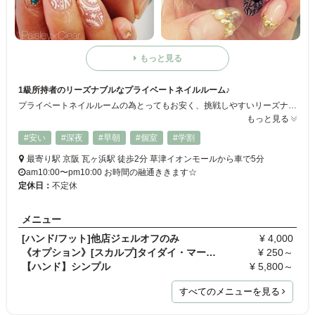
もっと見る
1級所持者のリーズナブルなプライベートネイルルーム♪
プライベートネイルルームの為とってもお安く、挑戦しやすいリーズナブルな料金設定♪♪ お会計の際『こんなに安くていいの！？』と良く言っていただけます^^ また、自爪を傷めない・健康な爪のままネイルを楽しめる《ノンサンディングジェル パラジェル》使用！ カウンセリングは丁寧に！お気に入りのネイルに仕上がるよう、ご一緒に時間をかけてデザインを考えさせていただきます◎
もっと見る
#安い
#深夜
#早朝
#個室
#学割
最寄り駅 京阪 瓦ヶ浜駅 徒歩2分 草津イオンモールから車で5分
am10:00〜pm10:00 お時間の融通ききます☆
定休日：
不定休
メニュー
[ハンド/フット]他店ジェルオフのみ
¥ 4,000
《オプション》[スカルプ]タイダイ・マーブル(ジェル…
¥ 250～
【ハンド】シンプル
¥ 5,800～
すべてのメニューを見る