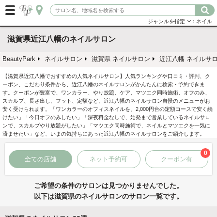
ジャンルを指定
：ネイル
滋賀県近江八幡のネイルサロン
BeautyPark
ネイルサロン
滋賀県 ネイルサロン
近江八幡 ネイルサ
【滋賀県近江八幡でおすすめの人気ネイルサロン】人気ランキングや口コミ・評判、ク
ーポン、こだわり条件から、近江八幡のネイルサロンがかんたんに検索・予約できま
す。クーポンが豊富で、ワンカラー、やり放題、ケア、マツエク同時施術、オフのみ、
スカルプ、長さ出し、フット、定額など、近江八幡のネイルサロン自慢のメニューがお
安く受けられます。「ワンカラーのオフィスネイルを、2,000円台の定額コースで安く続
けたい」「今日オフのみしたい」「深夜料金なしで、始発まで営業しているネイルサロ
ンで、スカルプやり放題がしたい」「マツエク同時施術で、ネイルとマツエクを一気に
済ませたい」など、いまの気持ちにあった近江八幡のネイルサロンをご紹介します。
0
全ての店舗
ネット予約可
クーポン有
ご希望の条件のサロンは見つかりませんでした。
以下は滋賀県のネイルサロンのサロン一覧です。