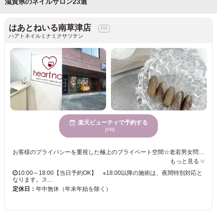
滋賀県のネイルサロン23選
はあとねいる南草津店
ハアトネイルミナミクサツテン
楽天ビューティで予約する
[PR]
お客様のプライバシーを重視した極上のプライベート空間☆老若男女問わず来ていただけるサロン☆オシャレ上級者やオシャレ大好きな方は必見！！隠れた足元のオシャレにこだわってみませんか？！一人ひとりの‘’なりたい‘’にフィットするオーダーメイドなメニューが人気◎ ※18時以降は指名予約のみ（指名料550円）オフのみは対象外
もっと見る
10:00～18:00【当日予約OK】 ※18:00以降の施術は、夜間特別対応と
なります。ス…
定休日：
年中無休（年末年始を除く）