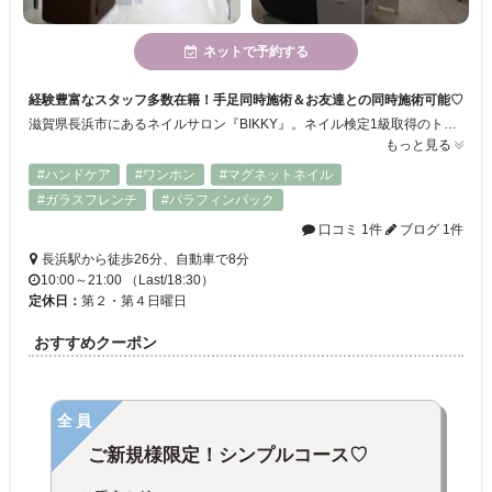
ネットで予約する
経験豊富なスタッフ多数在籍！手足同時施術＆お友達との同時施術可能♡
滋賀県長浜市にあるネイルサロン『BIKKY』。ネイル検定1級取得のトップレベルの技術を持つスタッフが揃っておりますので、どんなことでも安心してご相談できます。初めてでも安心の技術保証、何度通ってもお得なシステムもございます！巻爪等、お爪のお悩みにも対応！！
もっと見る
#ハンドケア
#ワンホン
#マグネットネイル
#ガラスフレンチ
#パラフィンパック
口コミ 1件
ブログ 1件
長浜駅から徒歩26分、自動車で8分
10:00～21:00 （Last/18:30）
定休日：
第２・第４日曜日
おすすめクーポン
全員
ご新規様限定！シンプルコース♡