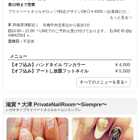
夜22時まで営業
プライベートネイルサロン◇!!持込デザインOK◎￥4500～/お客様だけのお好きなデザインで施術を行います。リーズナブルな価格でお客様一人一人の理想を叶えます。セットメニュー有◎ハンド×ネイル同時施術でお得にお洒落を楽しむことが出来ます!! ～夜22時まで営業◎アットホームな雰囲気の中、リラックスした時間をお過ごしください♪ LINEからのご予約もOK▶【LINE ID:@gmt8425b】
もっと見る
JR南草津駅近く 矢橋中央交差点から徒歩1分
10:00～22:00 ＊LINEでのご予約も受け付けております。【LINE ID:@g
mt8425b】※…
定休日：
不定休
メニュー
【オフ込み】ハンドネイル ワンカラー
¥ 4,000
【オフ込み】アートし放題フットネイル
¥ 5,500
すべてのメニューを見る
滋賀＊大津 PrivateNailRoom〜Siempre〜
シガオオツプライベートネイルルームシエンプレ