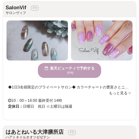
SalonVif
サロンヴィフ
楽天ビューティで予約する
[PR]
◆1日3名様限定のプライベートサロン◆ カラーチャートの豊富さとニュアンスアートや お花のアートサンプルをメインにしています。 大人可愛いアート好きさんにはおススメです！ 個人サロンなのでゆったりとした施術をさせて頂いています。 お一人様、3時間枠を取らせて頂いているので ケア、アート、丁寧に施術させて頂きます。 施術終わりには、お紅茶とお菓子をお出ししています♪ フィルインを採用しているのでお爪にも優しいサロンです。
もっと見る
10：00～16:00 最終受付 14時
定休日：
日曜日 祝日 ☆土曜日は隔週
はあとねいる大津膳所店
ハアトネイルオオツゼゼテン