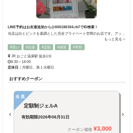
LINE予約はお友達追加から@000186304.rb7でID検索！
当店は白とピンクを基調とした完全プライベート空間のお店です。アットホームな雰囲気でゆったり過ごしていただけます♡
もっと見る
#安い
#出張
#定額
#個室
#学割
JR おごと温泉駅 徒歩1分
9:30～18:00
定休日：
月曜日、第１火曜日
おすすめクーポン
全員
定額制ジェルA
有効期限
2026年08月31日
¥3,000
クーポン価格