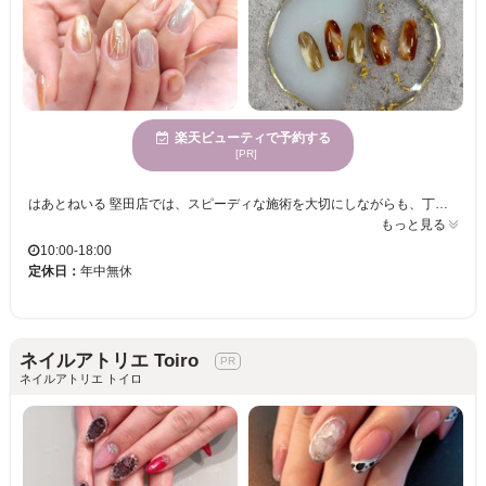
楽天ビューティで予約する
[PR]
はあとねいる 堅田店では、スピーディな施術を大切にしながらも、丁寧な接客と施術でお客様に心地よさを提供します。ハンドネイル3,850円、フットネイル4,400円、ご新規様、1か月以内のリピート様はオフ代永久無料です！ リラックスした空間で、心安らぐひとときをお過ごし下さい。家事に仕事に毎日忙しいあなたを全力で応援いたします！。男性のお客様も大歓迎です。
もっと見る
10:00-18:00
定休日：
年中無休
ネイルアトリエ Toiro
ネイルアトリエ トイロ