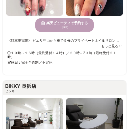
楽天ビューティで予約する
[PR]
《駐車場完備》 ピエリ守山から車で５分のプライベートネイルサロンですり☆ 駐車場もございますので、お気軽にお越しください♪ [ネイル検定１級所持] マンツーマンでの施術となりますので、お客様一人ひとりのご要望にお伺いし、丁寧に施術いたします！ アットホームな雰囲気のサロンですので、施術中はリラックスしてお過ごしいただけます。 《シンプル～アートデザインあり♪》 お客様のライフスタイルに合わせた、ネイルをご提供いたします。
もっと見る
１０時～１６時（最終受付１４時）／２０時～2３時（最終受付２１
時）
定休日：
完全予約制／不定休
BIKKY 長浜店
ビッキー