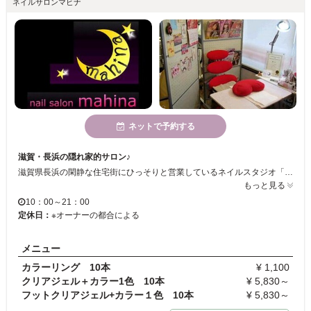
ネイルサロンマヒナ
ネットで予約する
滋賀・長浜の隠れ家的サロン♪
滋賀県長浜の閑静な住宅街にひっそりと営業しているネイルスタジオ「mahina」☆美容室「Sparkle」の中の小さなスペースですが丁寧な接客と明るい人柄で繰り返し訪れたくなる魅力があります◎お友達に内緒で通う自分だけのお気に入りにしたくなっちゃうかも！？
もっと見る
10：00～21：00
定休日：
※オーナーの都合による
メニュー
カラーリング 10本
¥ 1,100
クリアジェル＋カラー1色 10本
¥ 5,830～
フットクリアジェル+カラー１色 10本
¥ 5,830～