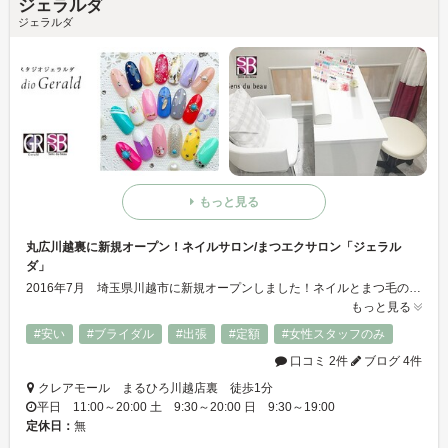
ジェラルダ
ジェラルダ
もっと見る
丸広川越裏に新規オープン！ネイルサロン/まつエクサロン「ジェラル
ダ」
2016年7月 埼玉県川越市に新規オープンしました！ネイルとまつ毛の専門店「ジェラルダ」です。 ただいま、お得なキャンペーン中です。 セルフネイル、歯のホワイトニング、水素バーも受けられる美のトータルケアが出来るサロンです。 ネイル未体験の方、仕事の関係で派手なのは・・・という方、 また夏に向けて、足のおしゃれをしたい方、ぜひこの機会にご来店ください。
もっと見る
#安い
#ブライダル
#出張
#定額
#女性スタッフのみ
口コミ 2件
ブログ 4件
クレアモール まるひろ川越店裏 徒歩1分
平日 11:00～20:00 土 9:30～20:00 日 9:30～19:00
定休日：
無