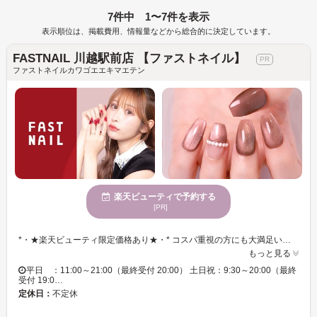
7件中 1〜7件を表示
表示順位は、掲載費用、情報量などから総合的に決定しています。
FASTNAIL 川越駅前店 【ファストネイル】
ファストネイルカワゴエエキマエテン
楽天ビューティで予約する
[PR]
*・★楽天ビューティ限定価格あり★・* コスパ重視の方にも大満足いただいています！ ☑ 忙しい方にも嬉しい【時短ネイル】 ☑ 落ち着いた空間で【リラックス施術】 ☑ シンプル〜トレンド・ニュアンスまで【幅広いデザイン対応】 皆様のお悩み・理想に近づけるよう、 精一杯お施術させて頂きます。 リーズナブルな価格と丁寧な施術で リラックスできるひとときをお過ごしください。
もっと見る
平日 ：11:00～21:00（最終受付 20:00） 土日祝：9:30～20:00（最終
受付 19:0…
定休日：
不定休