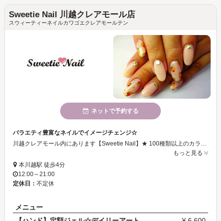
Sweetie Nail 川越クレアモール店
スウィーティーネイルカワゴエクレアモールテン
ネットで予約する
バラエティ豊富なネイルでイメージチェンジ☆
川越クレアモール内にあります【Sweetie Nail】★ 100種類以上のカラーとラメ♪ｼﾞｪﾙは絵の具の様に混ぜて、ｶﾗｰを作ることが出来ますので・・・お客様の肌に合わせて♪イメージに合わせて♪お気に入りのネイルをお楽しみいただけます！！ 当店スタッフにお気軽にご相談下さい☆
もっと見る
本川越駅 徒歩4分
12:00～21:00
定休日：
不定休
メニュー
【ハンド】定額ジェル☆デイリーアートコース（トレン…
¥ 6,600