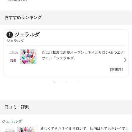
おすすめランキング
FASTNAIL 川越駅前店 【ファストネイル】
2
ファストネイルカワゴエエキマエテン
つエク
[本川越]
本川越]
口コミ・評判
ジェラルダ
新しくできたネイルサロンで、店内はとてもキレイでし