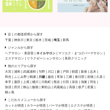
近くの都道府県から探す
千葉
神奈川
東京
栃木
茨城
埼玉
群馬
ジャンルから探す
ヘアサロン・美容室
ネイルサロン
マツエク・まつげパーマサロン
エステサロン
リラクゼーションサロン
美容クリニック
他のエリアから探す
大宮
浦和
武蔵浦和
与野
川口
蕨
戸田
朝霞
新座
志木
和光
ふじみ野
鶴瀬
川越
越谷
草加
三郷
春日部
岩槻
久喜
幸手
蓮田
上尾
桶川
川島町
熊谷
行田
深谷
鴻巣
羽生
加須
所沢
狭山
飯能
東松山
武蔵嵐山
高坂
坂戸
若葉
鶴ヶ島
こだわりメニューから探す
カットが得意
カラーが得意
パーマが得意
エクステが得意