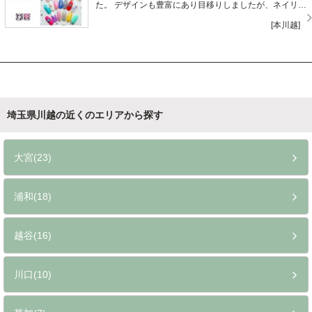
た。 デザインも豊富にあり目移りしましたが、ネイリス
トさんと相談しながら丁寧に施術してもらえ、想像以上
[本川越]
の仕上がりに大満足です！ 今度友人の結婚式があるので
自慢してきます（*^_^*） スタッフの方も感じが良く、
駅近なのにお値段も良心的なので是非またお願いしたい
です。
埼玉県川越の近くのエリアから探す
大宮(23)
浦和(18)
越谷(16)
川口(10)