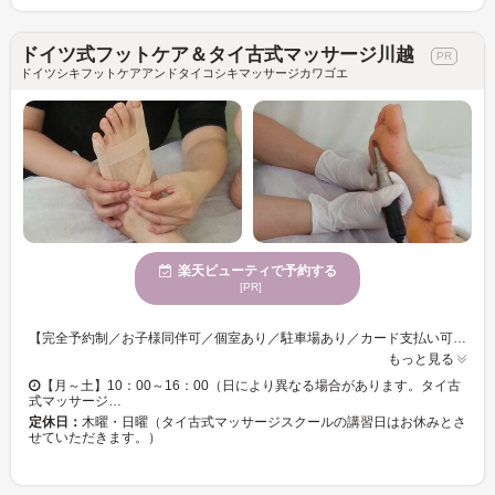
ドイツ式フットケア＆タイ古式マッサージ川越
ドイツシキフットケアアンドタイコシキマッサージカワゴエ
楽天ビューティで予約する
[PR]
【完全予約制／お子様同伴可／個室あり／駐車場あり／カード支払い可】駅近でアクセス良好◎指のささくれ・角質ケアでお困りの方にオススメ☆リーズナブルな料金設定で爪とお財布に優しいネイルサロン【ドイツ式フットケア＆タイ古式マッサージ川越】 注目メニューは【角質ケア60分】（アロマフットバス→マシーンケア60分→ピーリング→フットクリーム塗布）古い角質／たこ／魚の目をマシーンで丁寧に処理。足のケア・改善やアドバイスも♪ 仕上がり後のツルツルの感動は料金以上の価値アリ♪他店での施術で満足できなかった！ささくれなどチクチクして不快だった！！なんて方、ぜひ当店におまかせ下さい！！◎固くなってしまったところが綺麗になってツルツルな仕上がりに☆ ☆川越駅東口から徒歩5分☆ 魅せたい足を手に入れるなら、ネイルサロン【ドイツ式フットケア＆タイ古式マッサージ川越】皆様のご来店心よりお待ちしております。
もっと見る
【月～土】10：00～16：00（日により異なる場合があります。タイ古
式マッサージ…
定休日：
木曜・日曜（タイ古式マッサージスクールの講習日はお休みとさ
せていただきます。）