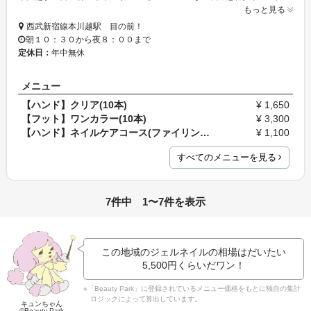
もっと見る
西武新宿線本川越駅 目の前！
朝１０：３０から夜８：００まで
定休日：
年中無休
メニュー
【ハンド】クリア(10本)
¥ 1,650
【フット】ワンカラー(10本)
¥ 3,300
【ハンド】ネイルケアコース(ファイリング、ドライケ…
¥ 1,100
すべてのメニューを見る
7件中 1〜7件を表示
この地域のジェルネイルの相場はだいたい
5,500円
くらいだワン！
※「Beauty Park」に登録されているメニュー価格をもとに独自の集計
ロジックによって算出しています。
キュンちゃん
©Beauty Park