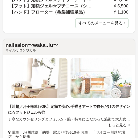
【フット】定額ジェル☆プチコース（シンプルデザイン…
¥ 5,500
【ハンド】フローター（亀裂補強単品）
¥ 1,100
すべてのメニューを見る
nailsalon〜waka..lu〜
ネイルサロンワカル
【川越／お子様連れOK】定額で安心♪手描きアートで自分だけのデザイン
に☆フットジェルも◎
丁寧なカウンセリングとフォルム・艶・持ちにこだわった施術で大人女性に人気☆彡的場駅徒歩10分◇1日1～2組様の完全予約制／プライベートサロンなのでゆったり施術を受けられます♪お子様を連れてのご来店も大歓迎◎わかりやすい定額メニューで、思う存分ネイルをお楽しみ下さい！シンプル系はもちろん、得意の手描きアートでお客様にぴったりのデザインをご提供します♪
もっと見る
電車：JR川越線「的場」駅より徒歩10分 お車：「ヤオコー川越的場
店」から徒歩…