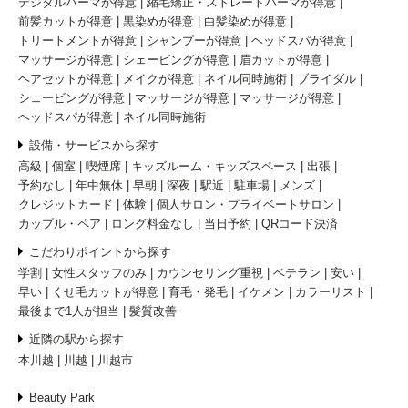
デジタルパーマが得意
縮毛矯正・ストレートパーマが得意
前髪カットが得意
黒染めが得意
白髪染めが得意
トリートメントが得意
シャンプーが得意
ヘッドスパが得意
マッサージが得意
シェービングが得意
眉カットが得意
ヘアセットが得意
メイクが得意
ネイル同時施術
ブライダル
シェービングが得意
マッサージが得意
マッサージが得意
ヘッドスパが得意
ネイル同時施術
設備・サービスから探す
高級
個室
喫煙席
キッズルーム・キッズスペース
出張
予約なし
年中無休
早朝
深夜
駅近
駐車場
メンズ
クレジットカード
体験
個人サロン・プライベートサロン
カップル・ペア
ロング料金なし
当日予約
QRコード決済
こだわりポイントから探す
学割
女性スタッフのみ
カウンセリング重視
ベテラン
安い
早い
くせ毛カットが得意
育毛・発毛
イケメン
カラーリスト
最後まで1人が担当
髪質改善
近隣の駅から探す
本川越
川越
川越市
Beauty Park