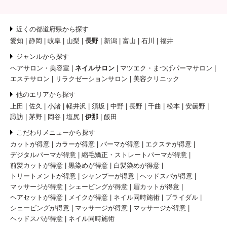
近くの都道府県から探す
愛知
静岡
岐阜
山梨
長野
新潟
富山
石川
福井
ジャンルから探す
ヘアサロン・美容室
ネイルサロン
マツエク・まつげパーマサロン
エステサロン
リラクゼーションサロン
美容クリニック
他のエリアから探す
上田
佐久
小諸
軽井沢
須坂
中野
長野
千曲
松本
安曇野
諏訪
茅野
岡谷
塩尻
伊那
飯田
こだわりメニューから探す
カットが得意
カラーが得意
パーマが得意
エクステが得意
デジタルパーマが得意
縮毛矯正・ストレートパーマが得意
前髪カットが得意
黒染めが得意
白髪染めが得意
トリートメントが得意
シャンプーが得意
ヘッドスパが得意
マッサージが得意
シェービングが得意
眉カットが得意
ヘアセットが得意
メイクが得意
ネイル同時施術
ブライダル
シェービングが得意
マッサージが得意
マッサージが得意
ヘッドスパが得意
ネイル同時施術