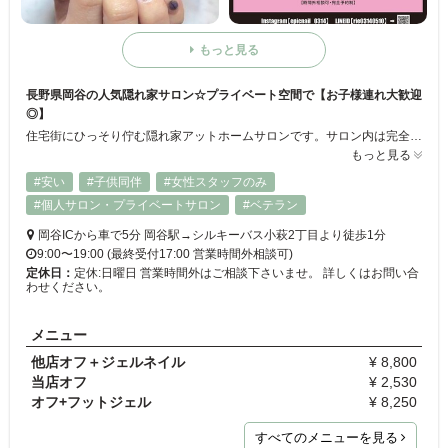
もっと見る
長野県岡谷の人気隠れ家サロン☆プライベート空間で【お子様連れ大歓迎
◎】
住宅街にひっそり佇む隠れ家アットホームサロンです。サロン内は完全プライベート空間です。小さなお子様連れのお客様にもネイルを楽しんで頂けるようにお子様お預かりプランをご用意。カラーもデザインも自由に楽しめるジェルアートメニューは¥6600！技能検定取得者の高度な技術をリーズナブルに受けられます♪時間外でのご希望等、お気軽にお問い合わせ下さい。
もっと見る
#安い
#子供同伴
#女性スタッフのみ
#個人サロン・プライベートサロン
#ベテラン
岡谷ICから車で5分 岡谷駅→シルキーバス小萩2丁目より徒歩1分
9:00〜19:00 (最終受付17:00 営業時間外相談可)
定休日：
定休:日曜日 営業時間外はご相談下さいませ。 詳しくはお問い合
わせください。
メニュー
他店オフ＋ジェルネイル
¥ 8,800
当店オフ
¥ 2,530
オフ+フットジェル
¥ 8,250
すべてのメニューを見る