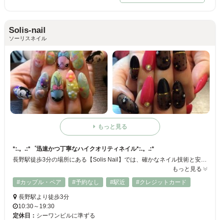
Solis-nail
ソーリスネイル
もっと見る
*:.。.:*゜迅速かつ丁寧なハイクオリティネイル*:.。.:*
長野駅徒歩3分の場所にある【Solis Nail】では、確かなネイル技術と安心･安全のシステムで、お客様が安らげるリッチな空間を提供いたします。また、当店のスタッフは全員JNECネイリスト１級技能検定取得をしておりますので、お客様のご要望にしっかりとお応えできます。お気軽にお悩みや疑問等をお話くださいませ。他にも、当店ではネイルだけでなく、美と健康をテーマにした高品質な製品のご紹介もしております。
もっと見る
#カップル・ペア
#予約なし
#駅近
#クレジットカード
長野駅より徒歩3分
10:30～19:30
定休日：
シーワンビルに準ずる