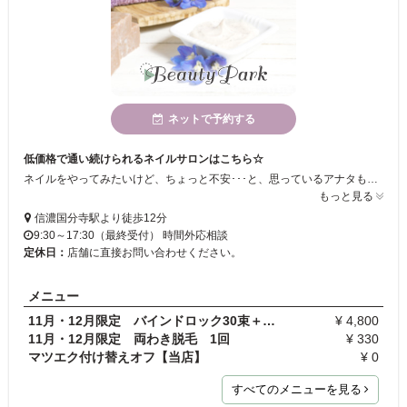
ネットで予約する
低価格で通い続けられるネイルサロンはこちら☆
ネイルをやってみたいけど、ちょっと不安･･･と、思っているアナタも大丈夫♪ 完全プライベートで、お値段もリーズナブルで、あなたに合った素敵なネイルをご提供します！気分を変えたい時や、大事なイベントなど･･･初めての方も学生さんもお子様がいらっしゃる主婦の方も安心してお気軽にお越しください☆☆☆
もっと見る
信濃国分寺駅より徒歩12分
9:30～17:30（最終受付） 時間外応相談
定休日：
店舗に直接お問い合わせください。
メニュー
11月・12月限定 バインドロック30束＋フラットラッ…
¥ 4,800
11月・12月限定 両わき脱毛 1回
¥ 330
マツエク付け替えオフ【当店】
¥ 0
すべてのメニューを見る