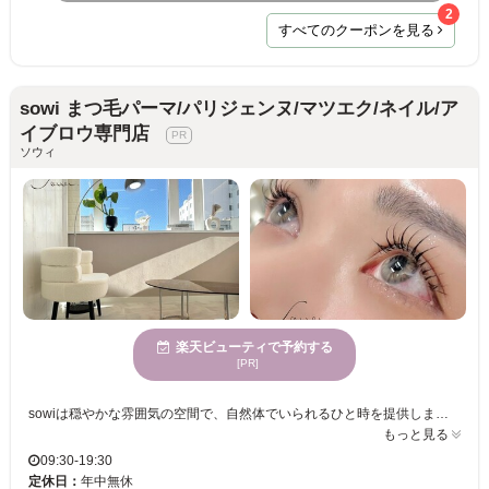
2
すべてのクーポンを見る
sowi まつ毛パーマ/パリジェンヌ/マツエク/ネイル/ア
イブロウ専門店
ソウィ
楽天ビューティで予約する
[PR]
sowiは穏やかな雰囲気の空間で、自然体でいられるひと時を提供します。特にマンツーマンの丁寧なカウンセリングと施術が魅力的で、あなた自身の個性を最大限に引き出すサロンです。また、女性に非常に人気があり、自分らしさを追求する方に最適です。子連れのお客様にも嬉しい個室の設置や駐車場の完備で、気持ちよく周囲を気にせず利用できます。sowiにて、上質でリラックスできる時間をぜひともお楽しみください。一度訪れれば、その居心地の良さに感動されることでしょう。
もっと見る
09:30-19:30
定休日：
年中無休