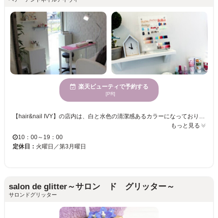
楽天ビューティで予約する
[PR]
【hair&nail IVY】の店内は、白と水色の清潔感あるカラーになっており、さりげなく緑豊かな観葉植物に心癒されながら、施術を受けることが出来ます★ 【お子様連れ歓迎】毎日子育てで忙しいママさんにもうれしい、フルビューティーを実現するため、ヘアサロンとネイルサロンが併設してるので、同時施術で時間短縮が可能☆ 料金やデザインのご相談も受け付けておりますので、お気軽にスタッフへお問い合わせ下さい！ 予約はお電話でお願い致します。
もっと見る
10：00～19：00
定休日：
火曜日／第3月曜日
salon de glitter～サロン ド グリッター～
サロンドグリッター