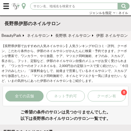
ジャンルを指定
：ネイル
長野県伊那のネイルサロン
BeautyPark
ネイルサロン
長野県 ネイルサロン
伊那 ネイルサロン
【長野県伊那でおすすめの人気ネイルサロン】人気ランキングや口コミ・評判、クーポ
ン、こだわり条件から、伊那のネイルサロンがかんたんに検索・予約できます。クーポ
ンが豊富で、ワンカラー、やり放題、ケア、マツエク同時施術、オフのみ、スカルプ、
長さ出し、フット、定額など、伊那のネイルサロン自慢のメニューがお安く受けられま
す。「ワンカラーのオフィスネイルを、2,000円台の定額コースで安く続けたい」「今日
オフのみしたい」「深夜料金なしで、始発まで営業しているネイルサロンで、スカルプ
やり放題がしたい」「マツエク同時施術で、ネイルとマツエクを一気に済ませたい」な
ど、いまの気持ちにあった伊那のネイルサロンをご紹介します。
0
全ての店舗
ネット予約可
クーポン有
ご希望の条件のサロンは見つかりませんでした。
以下は長野県のネイルサロンのサロン一覧です。