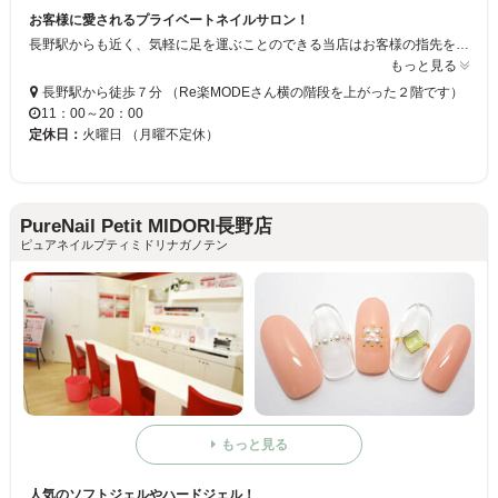
お客様に愛されるプライベートネイルサロン！
長野駅からも近く、気軽に足を運ぶことのできる当店はお客様の指先をキレイに彩るために心を込めて施術いたします☆ミハンドケアメニューもご用意しているのでキレイにしながらもケアを忘れず、健康的に美を手に入れることができます！オーダーチップも可能なので、お客様の爪に合った特別なものをお作りします♪
もっと見る
長野駅から徒歩７分 （Re楽MODEさん横の階段を上がった２階です）
11：00～20：00
定休日：
火曜日 （月曜不定休）
PureNail Petit MIDORI長野店
ピュアネイルプティミドリナガノテン
もっと見る
人気のソフトジェルやハードジェル！