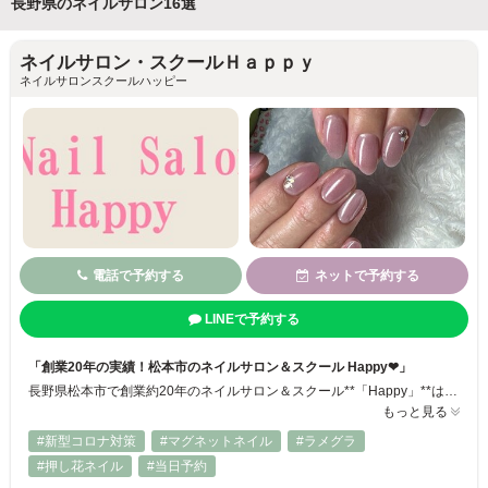
長野県のネイルサロン16選
ネイルサロン・スクールＨａｐｐｙ
ネイルサロンスクールハッピー
電話で予約する
ネットで予約する
LINEで予約する
「創業20年の実績！松本市のネイルサロン＆スクール Happy❤」
長野県松本市で創業約20年のネイルサロン＆スクール**「Happy」**は、村井町とイオンスタイル松本内に店舗を展開♪ JNA認定校・認定サロンとして、経験豊富なスタッフが丁寧な施術と確かな技術を提供しています。 ネイルケア、ジェル、スカルプ、巻き爪ケア、自爪育成まで幅広く対応◎ ネイルを通してお悩みの解消や、毎日がちょっと嬉しくなる“Happy”をお届けします❤
もっと見る
#新型コロナ対策
#マグネットネイル
#ラメグラ
#押し花ネイル
#当日予約