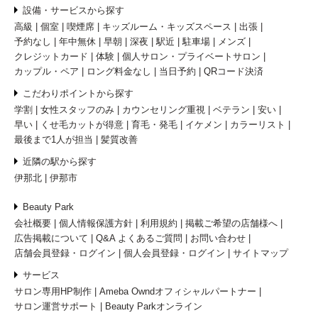
設備・サービスから探す
高級
個室
喫煙席
キッズルーム・キッズスペース
出張
予約なし
年中無休
早朝
深夜
駅近
駐車場
メンズ
クレジットカード
体験
個人サロン・プライベートサロン
カップル・ペア
ロング料金なし
当日予約
QRコード決済
こだわりポイントから探す
学割
女性スタッフのみ
カウンセリング重視
ベテラン
安い
早い
くせ毛カットが得意
育毛・発毛
イケメン
カラーリスト
最後まで1人が担当
髪質改善
近隣の駅から探す
伊那北
伊那市
Beauty Park
会社概要
個人情報保護方針
利用規約
掲載ご希望の店舗様へ
広告掲載について
Q&A よくあるご質問
お問い合わせ
店舗会員登録・ログイン
個人会員登録・ログイン
サイトマップ
サービス
サロン専用HP制作
Ameba Owndオフィシャルパートナー
サロン運営サポート
Beauty Parkオンライン