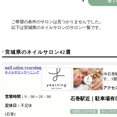
全て
ご希望の条件のサロンは見つかりませんでした。
以下は宮城県のネイルサロンのサロン一覧です。
宮城県のネイルサロン42選
nail salon yearning
ネイルサロンヤーニング
JR石巻
す。3
アクセ
営業時間：
9：00～20：00
石巻駅近｜駐車場有
定休日：
不定休
#新型コロナ対策
#ハンドケ
[石巻]