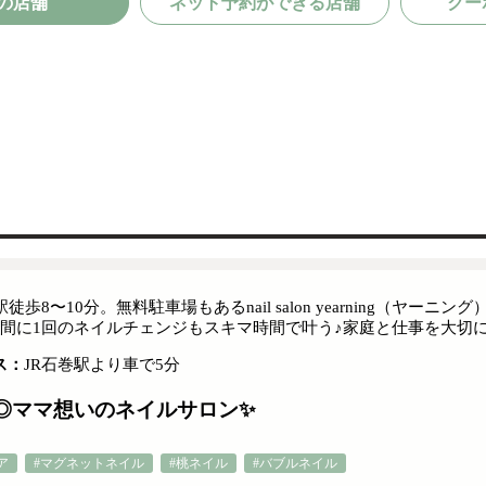
の店舗
ネット予約ができる店舗
クー
駅徒歩8〜10分。無料駐車場もあるnail salon yearning
週間に1回のネイルチェンジもスキマ時間で叶う♪家庭と仕事を大切
ス：
JR石巻駅より車で5分
◎ママ想いのネイルサロン✨
ア
#マグネットネイル
#桃ネイル
#バブルネイル