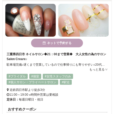
ネットで予約する
三重県四日市 ネイルサロン◆21：00まで営業◆ 大人女性の為のサロン
Salon Creare♪
駐車場完備♪遅くまで営業しているので仕事帰りにも寄りやすい♪20代後半～40代前半を中心にエレガントデザインを得意とするサロンです。キャリアウーマンからミセスの方まで是非お気軽にご利用下さいませ。ラメ・カラーのサンプルは200種類以上ご用意。お気に入りカラーを探してみては!!
もっと見る
#ブライダル
#個室
#女性スタッフのみ
#個人サロン・プライベートサロン
#駅近
近鉄四日市駅より徒歩3分
11:00～19:00 ※時間外営業は要相談
定休日：
毎週日曜日・祝日
おすすめクーポン