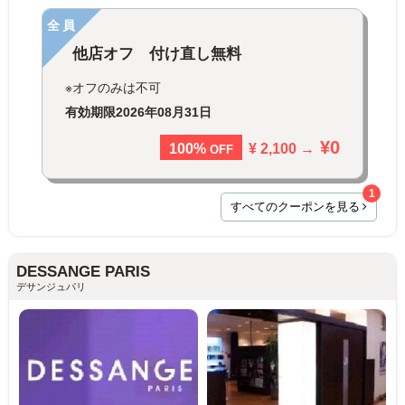
全員
他店オフ 付け直し無料
※オフのみは不可
有効期限
2026年08月31日
¥0
¥ 2,100 →
100%
OFF
1
すべてのクーポンを見る
DESSANGE PARIS
デサンジュパリ