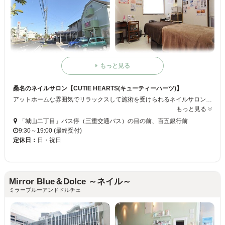
もっと見る
桑名のネイルサロン【CUTIE HEARTS(キューティーハーツ)】
アットホームな雰囲気でリラックスして施術を受けられるネイルサロンです☆ 普段のおしゃれから特別な日の装いまで幅広いシーンで、利用してみませんか？ ゆったりとした癒し空間の中で、日頃の疲れを解きほぐし、爪の先まで 美しく綺麗にしませんか？
もっと見る
「城山二丁目」バス停（三重交通バス）の目の前、百五銀行前
9:30～19:00 (最終受付)
定休日：
日・祝日
Mirror Blue＆Dolce ～ネイル～
ミラーブルーアンドドルチェ