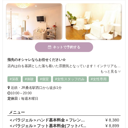
ネットで予約する
指先のオシャレならお任せください☆
店内は白を基調とした落ち着いた雰囲気となっています！インテリアも可愛らしく行くだけで気分が上がりますね♪
もっと見る
#深夜
#体験
#個室
#女性スタッフのみ
#女性専用
近鉄・JR桑名駅西口から徒歩1分
10:00～20:00
定休日：
毎週木曜日
メニュー
＜パラジェル＞ハンド基本料金＋フレンチ10本
¥ 8,380
＜パラジェル＞フット基本料金(フットバス付)＋全面…
¥ 8,899