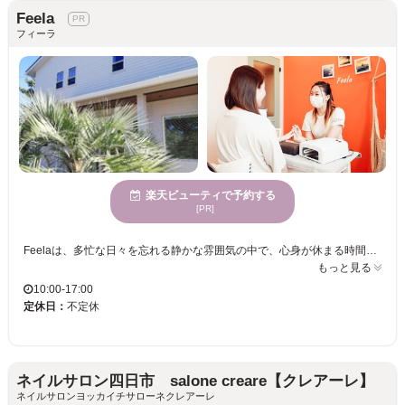
Feela
フィーラ
楽天ビューティで予約する
[PR]
Feelaは、多忙な日々を忘れる静かな雰囲気の中で、心身が休まる時間を提供します。さまざまな年齢のお客様に対応しており、特に落ち着いた魅力あふれる女性に支持されています。豊富なデザインとトレンドを取り入れた提案は、大人の美しさを引き立て、あなたの魅力を最大限に引き出します。また、何度も通えるお手頃価格なので、気軽に新しい自分に挑戦できます。個室と駐車場を完備し、クレジットカードもご利用いただけるので、安心してご利用いただけます。Feelaで、あなたらしい美しさを発見し、より輝く自分を手に入れてください。穏やかな空間で、ゆったりとした時間をお楽しみいただけること間違いなしです。
もっと見る
10:00-17:00
定休日：
不定休
ネイルサロン四日市 salone creare【クレアーレ】
ネイルサロンヨッカイチサローネクレアーレ