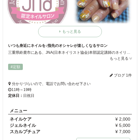
もっと見る
いつも身近にネイルを♪指先のオシャレが楽しくなるサロン
三重県鈴鹿市にある、JNA(日本ネイリスト協会)本部認定講師のネイリスト、日本ネイリスト検定１級所持のネイリストが所属する実力派ネイルサロン『ネイル工房crest』！どんな方も気軽にネイルを楽しめ、もっとネイルが身近な存在に感じられるようになるサロンです。指先のキレイを一緒に楽しみましょう☆
もっと見る
#定額
ブログ 1件
分かりづらいので、電話でお問い合わせ下さい
11時～19時
定休日：
日祝日
メニュー
ネイルケア
¥ 2,000
ジェルネイル
¥ 5,000
スカルプチュア
¥ 7,000