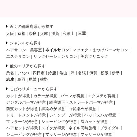
近くの都道府県から探す
大阪
京都
奈良
兵庫
滋賀
和歌山
三重
ジャンルから探す
ヘアサロン・美容室
ネイルサロン
マツエク・まつげパーマサロン
エステサロン
リラクゼーションサロン
美容クリニック
他のエリアから探す
桑名
いなべ
四日市
鈴鹿
亀山
津
名張
伊賀
松阪
伊勢
志摩
鳥羽
尾鷲
熊野
こだわりメニューから探す
カットが得意
カラーが得意
パーマが得意
エクステが得意
デジタルパーマが得意
縮毛矯正・ストレートパーマが得意
前髪カットが得意
黒染めが得意
白髪染めが得意
トリートメントが得意
シャンプーが得意
ヘッドスパが得意
マッサージが得意
シェービングが得意
眉カットが得意
ヘアセットが得意
メイクが得意
ネイル同時施術
ブライダル
シェービングが得意
マッサージが得意
マッサージが得意