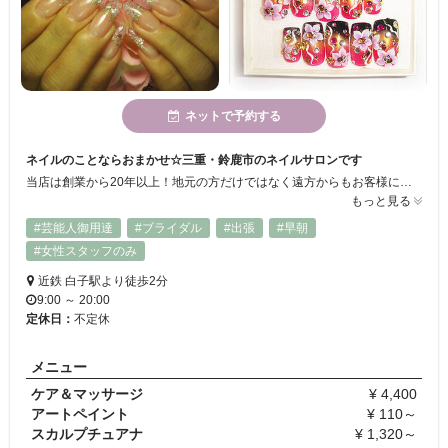
ネットで予約する
ネイルのことならおまかせ☆三重・鈴鹿市のネイルサロンです
当店は創業から20年以上！地元の方だけではなく遠方からもお客様にお越しいただいております。ネイルはスカルプチュアやジェルネイルをはじめ、フットやオーダーチップデコなども承っております♪その他出張ネイルなども行なっておりますのでお気軽にお問い合わせください☆
もっと見る
#芸能人御用達
#ブライダル
#出張
#早朝
#女性スタッフのみ
近鉄 白子駅より徒歩2分
9:00 ～ 20:00
定休日：
不定休
メニュー
ケア＆マッサージ
¥ 4,400
アートペイント
¥ 110～
スカルプチュアナ
¥ 1,320～