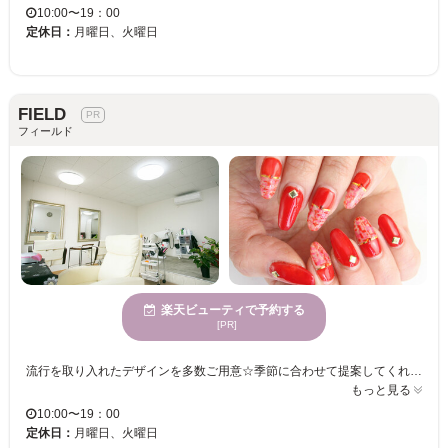
10:00〜19：00
定休日：
月曜日、火曜日
FIELD
フィールド
楽天ビューティで予約する
[PR]
流行を取り入れたデザインを多数ご用意☆季節に合わせて提案してくれる【美容室 SWING】毎回のネイルが楽しみになります♪ 様々なシーンに合わせたネイル提案で幅広い年齢層の方からも支持あり◎ネイルの種類が豊富なので初めてだからどんなデザインにしていいか分からない方にもオススメ☆とびきりオシャレしたい日はお任せ！いつも最新のネイルデザインを豊富にご用意◎行きつけのサロンはココで決まり☆親しみやすいスタッフが丁寧なカウンセリングと施術で、理想のデザインを叶えてくれます!! 自爪を守り[リーズナブル&安心]の施術を心掛けています。各種イベント用ネイルの予約も受付中♪ この機会に【美容室 SWING】で指先からお洒落を楽しもう☆
もっと見る
10:00〜19：00
定休日：
月曜日、火曜日