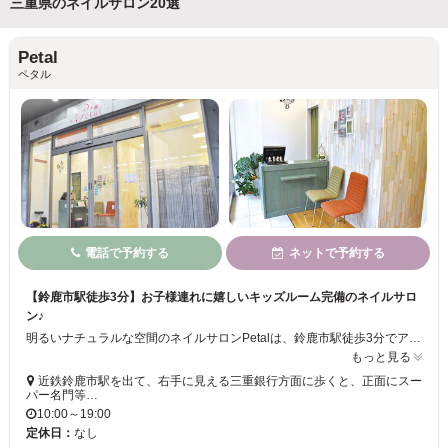
三重県のネイルサロン20選
Petal
ペタル
電話で予約する
ネットで予約する
【鈴鹿市駅徒歩3分】お子様連れに嬉しいキッズルーム完備のネイルサロ
ン♪
明るいナチュラルな空間のネイルサロンPetalは、鈴鹿市駅徒歩3分でアクセス良好◎小さなお子様連れのママに嬉しい【キッズルーム完備♪】保育士が在籍しているので、安心して施術を受けられます☆ゆったりした施術ルームは、外からの目が気にならないように配慮されているので、リラックスしてネイルをお楽しみください♪広々とした個室もございます☆お客様一人一人のお爪の状態にあわせたネイルをご提案致します☆★
もっと見る
近鉄鈴鹿市駅を出て、右手に見える三重銀行方面に歩くと、正面にスー
パー名門等…
10:00～19:00
定休日：
なし