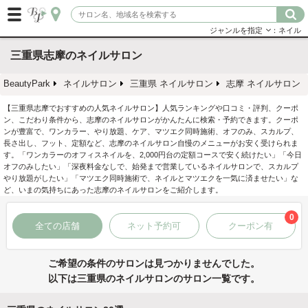
ジャンルを指定
：ネイル
三重県志摩のネイルサロン
BeautyPark
ネイルサロン
三重県 ネイルサロン
志摩 ネイルサロン
【三重県志摩でおすすめの人気ネイルサロン】人気ランキングや口コミ・評判、クーポ
ン、こだわり条件から、志摩のネイルサロンがかんたんに検索・予約できます。クーポ
ンが豊富で、ワンカラー、やり放題、ケア、マツエク同時施術、オフのみ、スカルプ、
長さ出し、フット、定額など、志摩のネイルサロン自慢のメニューがお安く受けられま
す。「ワンカラーのオフィスネイルを、2,000円台の定額コースで安く続けたい」「今日
オフのみしたい」「深夜料金なしで、始発まで営業しているネイルサロンで、スカルプ
やり放題がしたい」「マツエク同時施術で、ネイルとマツエクを一気に済ませたい」な
ど、いまの気持ちにあった志摩のネイルサロンをご紹介します。
0
全ての店舗
ネット予約可
クーポン有
ご希望の条件のサロンは見つかりませんでした。
以下は三重県のネイルサロンのサロン一覧です。