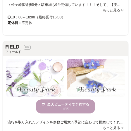
＜松ヶ崎駅徒歩5分＞駐車場も6台完備しています！！！そして、【痩身・まつ毛パーマ・マツエク・フェイシャル・眉毛まわりの無駄毛処理】も併設しており、一ヵ所で「キレイ」が叶う☆彡 経験豊富な話しやすいネイリストが、丁寧にカウンセリングを行い、アナタの「理想のネイル」へと仕上げます◎カラーやデザインなど種類も豊富にご用意しておりますので、どんなネイルでもお任せください♪「やり放題」メニューもございますので、アナタだけのネイルも可能◎ 横並びに机がある...隣の人が気になる...など皆様のネイルサロンのお悩みを解決すべく周りを気にせず、静かに贅沢なサロンタイムをお過ごしください♬ 皆さまのご来店を心からお待ちしております。
もっと見る
10：00～18:00（最終受付16:00）
定休日：
不定休
FIELD
フィールド
楽天ビューティで予約する
[PR]
流行を取り入れたデザインを多数ご用意☆季節に合わせて提案してくれるので毎回のネイルが楽しみになります♪親しみやすいスタッフが丁寧なカウンセリングと施術で、理想のデザインを叶えてくれます!! 流行を取り入れたデザインを多数ご用意☆季節に合わせて提案してくれる【美容室 SWING】毎回のネイルが楽しみになります♪ 様々なシーンに合わせたネイル提案で幅広い年齢層の方からも支持あり◎ネイルの種類が豊富なので初めてだからどんなデザインにしていいか分からない方にもオススメ☆とびきりオシャレしたい日はお任せ！いつも最新のネイルデザインを豊富にご用意◎行きつけのサロンはココで決まり☆親しみやすいスタッフが丁寧なカウンセリングと施術で、理想のデザインを叶えてくれます!! 自爪を守り[リーズナブル&安心]の施術を心掛けています。各種イベント用ネイルの予約も受付中♪ この機会に【美容室 SWING】で指先からお洒落を楽しもう☆
もっと見る