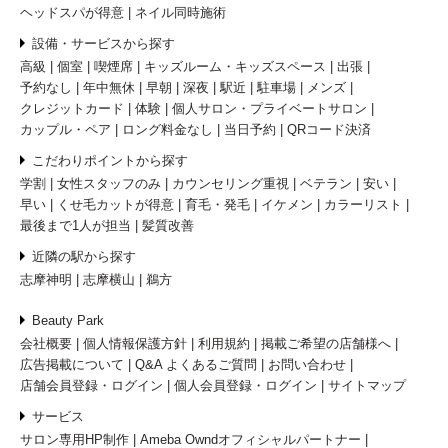
ヘッドスパが得意
ネイル同時施術
設備・サービスから探す
高級
個室
喫煙席
キッズルーム・キッズスペース
出張
予約なし
年中無休
早朝
深夜
駅近
駐車場
メンズ
クレジットカード
体験
個人サロン・プライベートサロン
カップル・ペア
ロング料金なし
当日予約
QRコード決済
こだわりポイントから探す
学割
女性スタッフのみ
カウンセリング重視
ベテラン
安い
早い
くせ毛カットが得意
育毛・発毛
イケメン
カラーリスト
最後まで1人が担当
髪質改善
近隣の駅から探す
志摩神明
志摩横山
鵜方
Beauty Park
会社概要
個人情報保護方針
利用規約
掲載ご希望の店舗様へ
広告掲載について
Q&A よくあるご質問
お問い合わせ
店舗会員登録・ログイン
個人会員登録・ログイン
サイトマップ
サービス
サロン専用HP制作
Ameba Owndオフィシャルパートナー