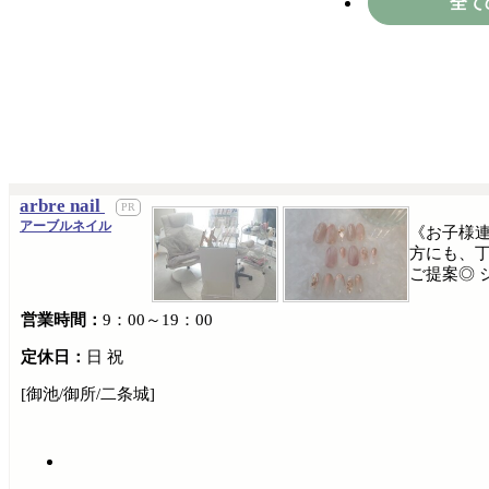
全て
arbre nail
アーブルネイル
《お子様連
方にも、丁
ご提案◎ 
営業時間：
9：00～19：00
定休日：
日 祝
[御池/御所/二条城]