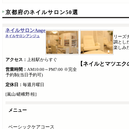
京都府のネイルサロン50選
ネイルサロンAnge
ネイルサロンアンジュ
リーズ
調とし
楽しみ
アクセス：
上桂駅からすぐ
【ネイルとマツエク
営業時間：
AM10:00～PM7:00 ※完全
予約制(当日予約可)
定休日：
毎週月曜日
[嵐山/嵯峨野/桂]
メニュー
ベーシックケアコース