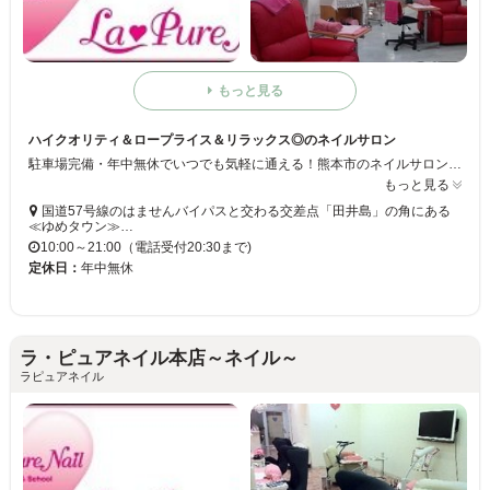
もっと見る
ハイクオリティ＆ロープライス＆リラックス◎のネイルサロン
駐車場完備・年中無休でいつでも気軽に通える！熊本市のネイルサロン『ラ・ピュアネイル』はたくさんの人たちに「ネイルを身近に感じ、楽しんでもらいたい！」というコンセプトのサロン☆だから通いやすいように高い技術力と低価格にこだわっています！ふかふかソファーや備え付けのDVDで施術中もゆったり退屈しない♪
もっと見る
国道57号線のはませんバイパスと交わる交差点「田井島」の角にある
≪ゆめタウン≫…
10:00～21:00（電話受付20:30まで)
定休日：
年中無休
ラ・ピュアネイル本店～ネイル～
ラピュアネイル