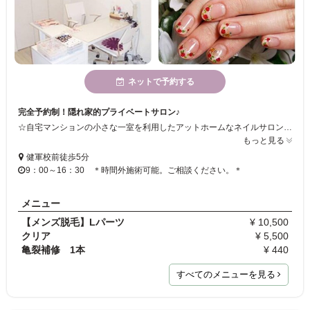
ネットで予約する
完全予約制！隠れ家的プライベートサロン♪
☆自宅マンションの小さな一室を利用したアットホームなネイルサロン♪ ☆パラジェル・カルジェル・バイオスカルプチュアジェルを導入！ ☆自宅サロンならではのリーズナブルな料金設定 お一人お一人との時間を大切に、心を込めて施術いたします☆
もっと見る
健軍校前徒歩5分
9：00～16：30 ＊時間外施術可能。ご相談ください。＊
メニュー
【メンズ脱毛】Lパーツ
¥ 10,500
クリア
¥ 5,500
亀裂補修 1本
¥ 440
すべてのメニューを見る