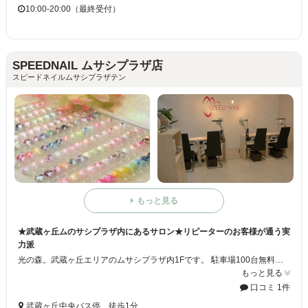
10:00-20:00（最終受付）
SPEEDNAIL ムサシプラザ店
スピードネイルムサシプラザテン
もっと見る
★武蔵ヶ丘ムのサシプラザ内にあるサロン★リピーターのお客様が通う実
力派
光の森。武蔵ヶ丘エリアのムサシプラザ内1Fです。 駐車場100台無料完備。お買い物帰り、お仕事帰りにお気軽にお立ち寄り頂けます。 みなさまのご来店お待ちしております♪ 尚、まつげエクステは隣接のメイクアイで行っております★
もっと見る
口コミ 1件
武蔵ヶ丘中央バス停 徒歩1分