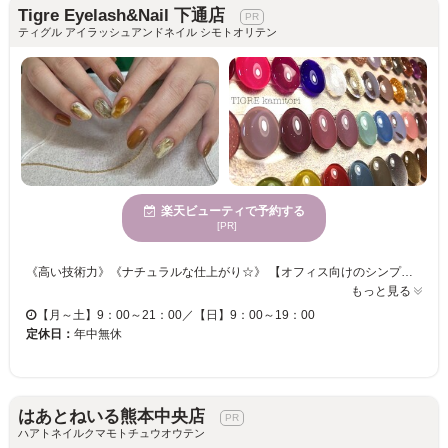
Tigre Eyelash&Nail 下通店
ティグル アイラッシュアンドネイル シモトオリテン
楽天ビューティで予約する
[PR]
《高い技術力》《ナチュラルな仕上がり☆》 【オフィス向けのシンプルなデザインからトレンドをふまえた華やかなデザインまで対応いたします♪】 大人可愛いデザインを叶えます！ネイル初心者様も、お好みのイメージをご相談ください。 なかなかデザインが決まらない方には、プロのネイリストにお任せ♪爪を美しく彩ります☆ スタッフ一同、お客様のご来店を心よりお待ちしております。
もっと見る
【月～土】9：00～21：00／【日】9：00～19：00
定休日：
年中無休
はあとねいる熊本中央店
ハアトネイルクマモトチュウオウテン