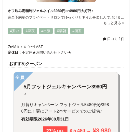
オフ込み定額制ジェルネイル3980円or4980円大好評♪
完全予約制のプライベートサロンでゆっくりとネイルを楽しんで頂けます。他ネイル以外のメニューも豊富なのでお問い合わせお待ちしております。初回1000円オフと月替りのキャンペーンも実施しております(併用不可)
もっと見る
#安い
#深夜
#出張
#早朝
#個室
口コミ 1件
AM９：００〜LAST
定休日：
不定休★お問い合わせ下さい★
おすすめクーポン
全員
5月フットジェルキャンペーン3980円
♪
月替りキャンペーン:フットジェル5480円が398
0円に！更にアート2本サービスでのご提供♪
有効期限
2026年08月31日
¥3,980
¥ 5,480 →
27%
OFF