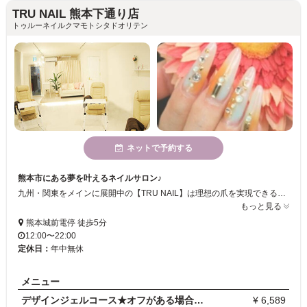
TRU NAIL 熊本下通り店
トゥルーネイルクマモトシタドオリテン
ネットで予約する
熊本市にある夢を叶えるネイルサロン♪
九州・関東をメインに展開中の【TRU NAIL】は理想の爪を実現できるネイルサロンです♪ シンプル系から可愛いグラデーション柄まで最新デザインをとことん楽しめます！ リピーター続出！高い技術力を持つ実力派のネイリスト達がお客様の爪を素敵な柄に飾ります.:*☆
もっと見る
熊本城前電停 徒歩5分
12:00〜22:00
定休日：
年中無休
メニュー
デザインジェルコース★オフがある場合は必ずオフメニ…
¥ 6,589