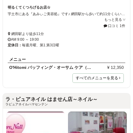
明るくてくつろげるお店☆
宇土市にある『あみぃご美容処』です♪ 網田駅から歩いて約11分くらいのところにあります♪ お店自体は明るい雰囲気です☆ そんな雰囲気のため、くつろぎに来る人が多く、みなさまにとっても楽しい場所になっていると思います☆ みなさまもぜひお越しください♪
もっと見る
口コミ 1件
網田駅より徒歩11分
AM 9:00 ～ 19:00
定休日：
毎週月曜、第1.第3日曜
メニュー
O'Hitomi バッフィング・オーサム ケア（90分コ…
¥ 12,350
すべてのメニューを見る
ラ・ピュアネイル はません店～ネイル～
ラピュアネイルハマセンテン