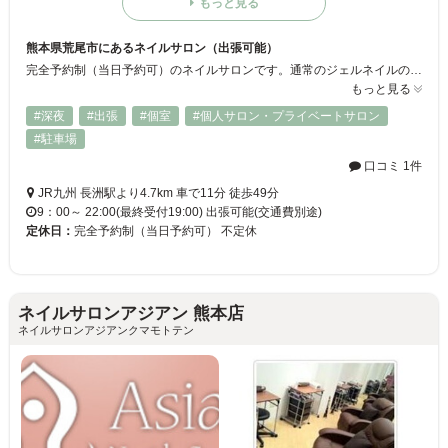
もっと見る
熊本県荒尾市にあるネイルサロン（出張可能）
完全予約制（当日予約可）のネイルサロンです。通常のジェルネイルの他に深爪、巻き爪ケアも行っています。 ケア重視で通ってもらっている間に爪育成もできます。 爪のトラブルをお待ちの方お気軽にご連絡下さい。
もっと見る
#深夜
#出張
#個室
#個人サロン・プライベートサロン
#駐車場
口コミ 1件
JR九州 長洲駅より4.7km 車で11分 徒歩49分
9：00～ 22:00(最終受付19:00) 出張可能(交通費別途)
定休日：
完全予約制（当日予約可） 不定休
ネイルサロンアジアン 熊本店
ネイルサロンアジアンクマモトテン