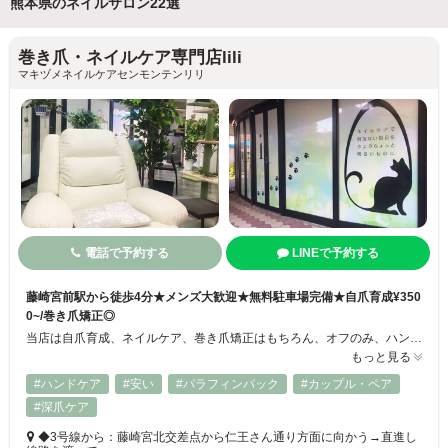
熊本県のネイルサロン22選
巻き爪・ネイルケア専門店lili
マキヅメネイルケアセンモンテンリリ
電話で予約する
LINEで予約する
藤崎宮前駅から徒歩4分★メンズ大歓迎★無料駐車場完備★自爪育成¥350
0~/巻き爪矯正◎
当店は自爪育成、ネイルケア、巻き爪矯正はもちろん、オフのみ、ハンドケア、角質ケア、フットケア、ワンカラージェルネイルができるネイルケア専門店です♪資格を持ったスタッフがお客様の爪に関するお悩みに真摯に向き合います。指先から手の甲まで、足先からかかとの角質ケアまでできるトータルケアメニューも♪ネイルケアで何気ない毎日をちょっと明るく♪
もっと見る
#ハンドケア
#安い
#パラフィンパック
#カップル・ペア
#深爪ケア
◆3号線から：藤崎宮北交差点から仁王さん通り方面に向かう→直進し