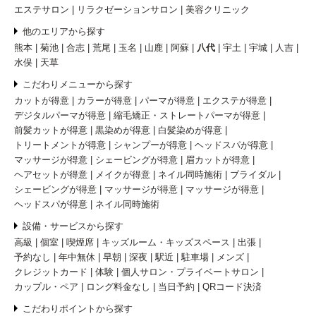
エステサロン
リラクゼーションサロン
美容クリニック
他のエリアから探す
熊本
菊池
合志
荒尾
玉名
山鹿
阿蘇
八代
宇土
宇城
人吉
水俣
天草
こだわりメニューから探す
カットが得意
カラーが得意
パーマが得意
エクステが得意
デジタルパーマが得意
縮毛矯正・ストレートパーマが得意
前髪カットが得意
黒染めが得意
白髪染めが得意
トリートメントが得意
シャンプーが得意
ヘッドスパが得意
マッサージが得意
シェービングが得意
眉カットが得意
ヘアセットが得意
メイクが得意
ネイル同時施術
ブライダル
シェービングが得意
マッサージが得意
マッサージが得意
ヘッドスパが得意
ネイル同時施術
設備・サービスから探す
高級
個室
喫煙席
キッズルーム・キッズスペース
出張
予約なし
年中無休
早朝
深夜
駅近
駐車場
メンズ
クレジットカード
体験
個人サロン・プライベートサロン
カップル・ペア
ロング料金なし
当日予約
QRコード決済
こだわりポイントから探す