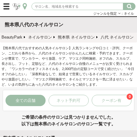
ジャンルを指定
：ネイル
熊本県八代のネイルサロン
BeautyPark
ネイルサロン
熊本県 ネイルサロン
八代 ネイルサロン
【熊本県八代でおすすめの人気ネイルサロン】人気ランキングや口コミ・評判、クーポ
ン、こだわり条件から、八代のネイルサロンがかんたんに検索・予約できます。クーポ
ンが豊富で、ワンカラー、やり放題、ケア、マツエク同時施術、オフのみ、スカルプ、
長さ出し、フット、定額など、八代のネイルサロン自慢のメニューがお安く受けられま
す。「ワンカラーのオフィスネイルを、2,000円台の定額コースで安く続けたい」「今日
オフのみしたい」「深夜料金なしで、始発まで営業しているネイルサロンで、スカルプ
やり放題がしたい」「マツエク同時施術で、ネイルとマツエクを一気に済ませたい」な
ど、いまの気持ちにあった八代のネイルサロンをご紹介します。
0
全ての店舗
ネット予約可
クーポン有
ご希望の条件のサロンは見つかりませんでした。
以下は熊本県のネイルサロンのサロン一覧です。