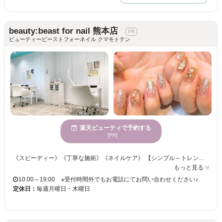
beauty:beast for nail 熊本店
ビューティービーストフォーネイル クマモトテン
楽天ビューティで予約する
[PR]
《スピーディー》《丁寧な施術》《ネイルケア》 【シンプル～トレンドまで◆幅広いネイルデザインが魅力◆フットもOK◆】 初めての方はもちろん、ネイルにこだわりたい方にもお応えします！ オフィスで派手に出来ない方も！ イベントや記念日など特別なネイルにしたい方もお任せください♪ スカルプやお爪のケアメニューもございます。 爪のお悩みなどもご相談ください！ 指先・足先を彩り、気分リフレッシュしませんか？ 【#フットネイル #マグネット #スカルプ #ニュアンス #持ち込み #ジェルネイル #ネイルケア】
もっと見る
10:00～19:00 ※受付時間外でもお電話にてお問い合わせください♪
定休日：
毎週月曜日・木曜日