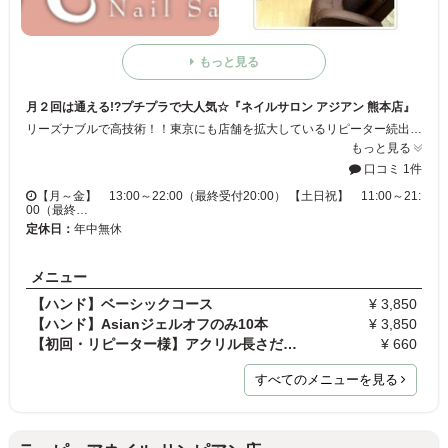
もっと見る
月２回は通える!?プチプラで大人気☆『ネイルサロン アジアン 熊本店』
リーズナブルで高技術！！東京にも店舗を拡大しているリピーター続出の大人気サロン☆洗練されたハイクオリティーな技術で大人可愛いスタイルに仕上げます♪。+シンプル系からポップで可愛らしいデザインまで幅広くご用意◆お財布に優しいお値段で頻繁にネイルチェンジ出来ちゃう女性には嬉しいサービス♪♪お値段以上の価値を実感でしてください！！
もっと見る
口コミ 1件
【月～金】 13:00～22:00（最終受付20:00） 【土日祝】 11:00～21:
00（最終…
定休日：
年中無休
メニュー
【ハンド】ベーシックコース
¥ 3,850
【ハンド】Asianジェルオフのみ10本
¥ 3,850
【初回・リピーター様】アクリル長さだし1本
¥ 660
すべてのメニューを見る