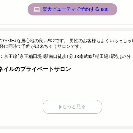
楽天ビューティで予約する
[PR]
1名のｱｯﾄﾎｰﾑな居心地の良いｻﾛﾝです。 男性のお客様もよくいら
軽に同時で予約が出来ちゃうサロンです。
：
京王線｢京王稲田堤｣駅南口徒歩1分 JR南武線｢稲田堤｣駅徒歩7分
ネイルのプライベートサロン
もっと見る