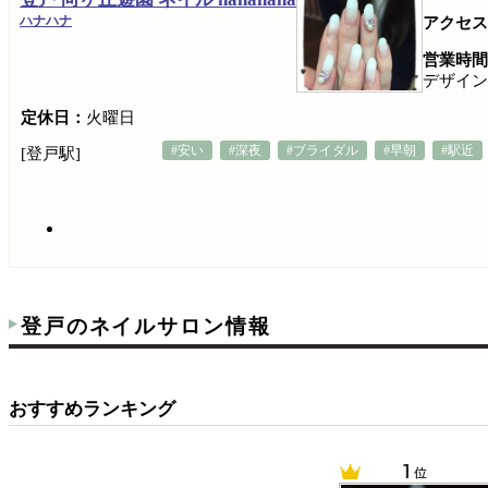
ハナハナ
アクセス
営業時間
デザイン対
定休日：
火曜日
#安い
#深夜
#ブライダル
#早朝
#駅近
[登戸駅]
登戸のネイルサロン情報
おすすめランキング