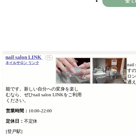
全て
nail salon LINK
ネイルサロン リンク
na
す
ロ
通
能です。新しい自分への変身を楽し
むなら、ぜひnail salon LINKをご利用
ください。
営業時間：
10:00-22:00
定休日：
不定休
[登戸駅]