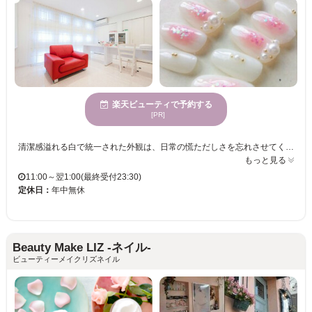
楽天ビューティで予約する
[PR]
清潔感溢れる白で統一された外観は、日常の慌ただしさを忘れさせてくれる雰囲気♪ 心地の良い空間でゆっくりとくつろげます♪ 【営業時間 翌1:00迄】 オシャレしたい日の前日や、お仕事帰りに立ち寄れるのが何より嬉しい☆ その上リーズナブルな価格設定なので、ネイル初心者から流行に敏感なお洒落女子まで、みんなが通いやすいのも◎ 【トレンド×上品×大人可愛い】 豊富なデザインから、女性の指先本来の美しさをより惹き立たせ、お客様に合ったネイルを提案してくれるから安心して任せられますよ♪ 定番からトレンドデザインまで、バツグンのセンスと仕上がりに大満足◎ 特別な日はとっておきのネイルで指先も注目の的に☆
もっと見る
11:00～翌1:00(最終受付23:30)
定休日：
年中無休
Beauty Make LIZ -ネイル-
ビューティーメイクリズネイル