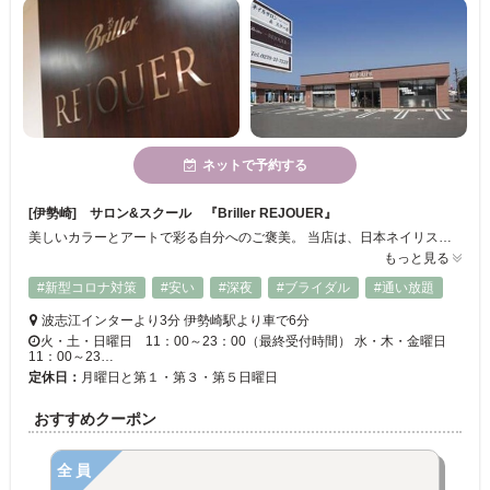
ネットで予約する
[伊勢崎] サロン&スクール 『Briller REJOUER』
美しいカラーとアートで彩る自分へのご褒美。 当店は、日本ネイリスト協会認定サロン&ＪＮＡ認定校！ スタッフは協会本部認定講師&１級取得者！ ☆コロナ対策中☆ ☆少人数制・店内施術 ２名様まで☆ 安心安全な技術をご提供させて頂きます。 贅沢で幸せな時間を優雅にゆったりお過ごしください。 ※インスタ @briller.rejouer ※スクール資料請求受付中！！
もっと見る
#新型コロナ対策
#安い
#深夜
#ブライダル
#通い放題
波志江インターより3分 伊勢崎駅より車で6分
火・土・日曜日 11：00～23：00（最終受付時間） 水・木・金曜日
11：00～23…
定休日：
月曜日と第１・第３・第５日曜日
おすすめクーポン
全員