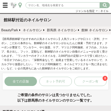
ジャンルを指定
：ネイル
館林駅付近のネイルサロン
BeautyPark
ネイルサロン
群馬県 ネイルサロン
館林 ネイルサロン
【群馬県館林駅でおすすめの人気ネイルサロン】人気ランキングや口コミ・評判、クー
ポン、こだわり条件から、館林駅のネイルサロンがかんたんに検索・予約できます。ク
ーポンが豊富で、ワンカラー、やり放題、ケア、マツエク同時施術、オフのみ、スカル
プ、長さ出し、フット、定額など、館林駅のネイルサロン自慢のメニューがお安く受け
られます。「ワンカラーのオフィスネイルを、2,000円台の定額コースで安く続けたい」
「今日オフのみしたい」「深夜料金なしで、始発まで営業しているネイルサロンで、ス
カルプやり放題がしたい」「マツエク同時施術で、ネイルとマツエクを一気に済ませた
い」など、いまの気持ちにあった館林駅のネイルサロンをご紹介します。
0
全ての店舗
ネット予約可
クーポン有
ご希望の条件のサロンは見つかりませんでした。
以下は群馬県のネイルサロンのサロン一覧です。