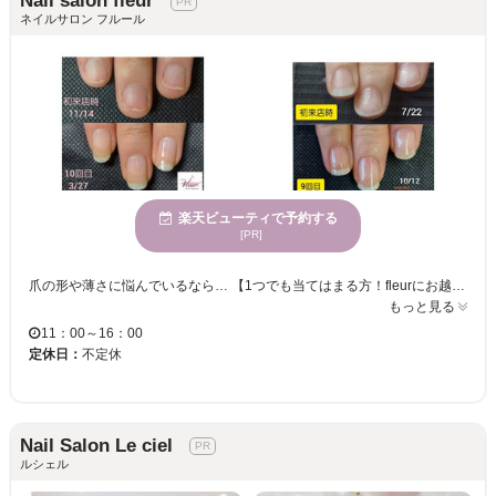
Nail salon fleur
ネイルサロン フルール
楽天ビューティで予約する
[PR]
爪の形や薄さに悩んでいるなら… 【1つでも当てはまる方！fleurにお越しください！】 爪が小さくてお悩み ジェルネイルで傷んでしまっている 爪がペラペラで薄い 爪の形にコンプレックスがある 深爪でお悩み 爪がデコボコしている形 人前に爪先を出すのが恥ずかしい ネイルサロンに行きたくても爪の形が気になって行けない方 仕事上、ジェルができない方 指先に自信を持ちたい方 アフターフォローも◎。施術内容も分かりやすく説明！不安なままで施術を進めません。 【こだわりの施術でずっとキレイな指先をキープ】 完全1席のプライベートサロン『fleur』では、ネイルケア・地爪の健康を重視し、経験豊富なネイリストがマンツーマンで対応。地爪そのものを美しく見せるこだわりが特徴。丁寧なカウンセリングからお悩みや希望などじっくり伺います。丁寧な施術でその場で変化を感じられますよ。 施術に使用する商材はホームケアとしても使えます。ぜひ店内でご覧ください！
もっと見る
11：00～16：00
定休日：
不定休
Nail Salon Le ciel
ルシェル