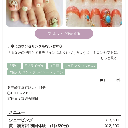
ネットで予約する
丁寧にカウンセリングを行います◎
「あなたの理想とするデザインにより近づけるように」をコンセプトに、様々な要望を丁寧にカウンセリングいたします◎皆さまのご来店心よりお待ちしております☆ミ
もっと見る
#安い
#ブライダル
#定額
#女性スタッフのみ
#個人サロン・プライベートサロン
口コミ 1件
高崎問屋町駅より14分
10:00～20:00
定休日：
毎週火曜日
メニュー
シェービング
¥ 3,300
黄土漢方浴 初回体験 (1回/20分)
¥ 2,200