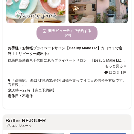
楽天ビューティで予約する
[PR]
お手軽・お気軽プライベートサロン【Beauty Make LIZ】☆口コミで定
評！！リピーター続出中♪
群馬県高崎市八千代町にあるプライベートサロン 【Beauty Make LIZ】!! まつげエクステ・パーマはもちろん、ネイル、フェイシャルなどなど多彩なメニューが揃っております。 アットホームな雰囲気のお店です。口コミで人気の"LIZ"は他県からの利用者も少なくありません。 まつエク、ジェルネイル初心者の方にも是非オススメ♪ご予約はお早めに！お気軽にお問合せ下さい☆
もっと見る
口コミ 1件
『高崎駅』 西口 徒歩約35分(和田橋を渡って４つ目の信号を右折です。
右折後、…
10時～22時 【完全予約制】
定休日：
不定休
Briller REJOUER
ブリエレジュール