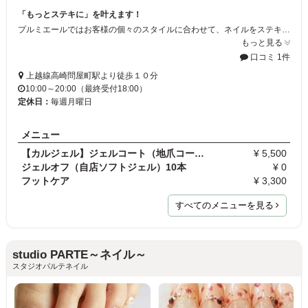
「もっとステキに」を叶えます！
プルミエールではお客様の個々のスタイルに合わせて、ネイルをステキにドレスアップ！日常のさりげないオシャレや、ブライダルの特別なオシャレなど、当ネイルサロンにお任せください。
もっと見る
口コミ 1件
上越線高崎問屋町駅より徒歩１０分
10:00～20:00（最終受付18:00）
定休日：
毎週月曜日
メニュー
【カルジェル】ジェルコート（地爪コーティング）ク…
¥ 5,500
ジェルオフ（自店ソフトジェル）10本
¥ 0
フットケア
¥ 3,300
すべてのメニューを見る
studio PARTE～ネイル～
スタジオパルテネイル