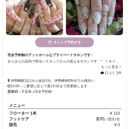
ネットで予約する
完全予約制のアットホームなプライベートサロンです♪
きらきらの店内で明るいスタッフさんの迎えるサロンです。*゜+ ネイルではオフ代無料(乗せ替え時)!!豊富なエステメニューもご用意★
もっと見る
口コミ 1件
伊勢崎駅北口から徒歩3分。伊勢崎IMONボウル様向い
10:00～ご要望に応じて夜23:00まで営業致します
定休日：
不定休 ※完全予約制
メニュー
フローター 1本
¥ 110
フットケア
要問い合わせ
脱毛
¥ 0