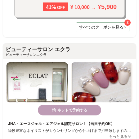
¥5,900
¥ 10,000 →
41%
OFF
3
すべてのクーポンを見る
ビューティーサロン エクラ
ビューティーサロンエクラ
ネットで予約する
JNA・エースジェル・エアジェル認定サロン！【当日予約OK】
経験豊富なネイリストがカウンセリングから仕上げまで担当致しますので、様々 なご要望にお応え致します♪半個室空間でプライベートサロンなので日ごろ の疲れも癒せるようにくつろいで頂けます☆ 是非、一度当店へ足を運んでみて下さい！癒しの空間でキレイになりましょう♪
もっと見る