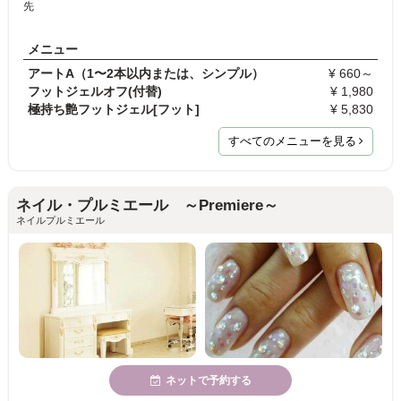
先
メニュー
アートA（1〜2本以内または、シンプル）
¥ 660～
フットジェルオフ(付替)
¥ 1,980
極持ち艶フットジェル[フット]
¥ 5,830
すべてのメニューを見る
ネイル・プルミエール ～Premiere～
ネイルプルミエール
ネットで予約する