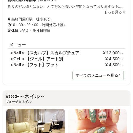
周りのビル街とは違い、とても落ち着いた空間となっております☆ お客様がリラックスしながら施術ができるよう配慮しております。 もし、前橋でネイルサロンをお探しでしたら是非、当店へお越し下さい♪
もっと見る
高崎門屋町駅 徒歩10分
10：30～20：00（時間外応相談）
定休日：
第２・第４日曜日
メニュー
＜Nail＞【スカルプ】スカルプチュア
¥ 12,000～
＜Gel ＞【ジェル】アート別
¥ 4,500～
＜Nail＞【フット】フット
¥ 4,500～
すべてのメニューを見る
VOCE～ネイル～
ヴォーチェネイル