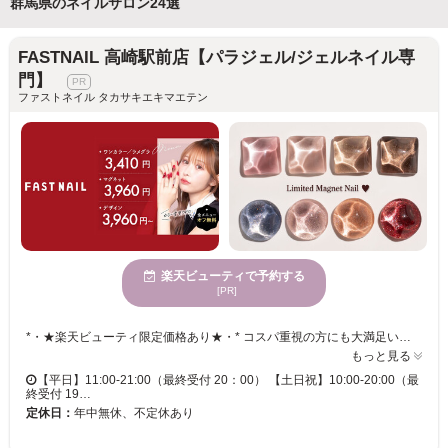
群馬県のネイルサロン24選
FASTNAIL 高崎駅前店【パラジェル/ジェルネイル専
門】
ファストネイル タカサキエキマエテン
楽天ビューティで予約する
[PR]
*・★楽天ビューティ限定価格あり★・* コスパ重視の方にも大満足いただいています！ ☑ 忙しい方にも嬉しい【時短ネイル】 ☑ 落ち着いた空間で【リラックス施術】 ☑ シンプル〜トレンド・ニュアンスまで【幅広いデザイン対応】 皆様のお悩み・理想に近づけるよう、 精一杯お施術させて頂きます。 リーズナブルな価格と丁寧な施術で リラックスできるひとときをお過ごしください。
もっと見る
【平日】11:00-21:00（最終受付 20：00） 【土日祝】10:00-20:00（最
終受付 19…
定休日：
年中無休、不定休あり