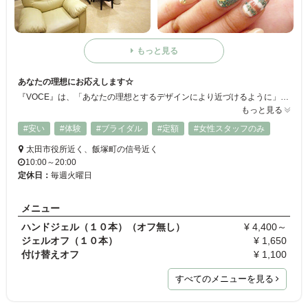
もっと見る
あなたの理想にお応えします☆
『VOCE』は、「あなたの理想とするデザインにより近づけるように」をコンセプトに、ネイリストがお客様と綿密にカウンセリングをさせていただき、より良い形に導くためのサービスを行っております！ですので、まだネイルをしたことがない方も、ご来店をお待ちしております♪
もっと見る
#安い
#体験
#ブライダル
#定額
#女性スタッフのみ
太田市役所近く、飯塚町の信号近く
10:00～20:00
定休日：
毎週火曜日
メニュー
ハンドジェル（１０本）（オフ無し）
¥ 4,400～
ジェルオフ（１０本）
¥ 1,650
付け替えオフ
¥ 1,100
すべてのメニューを見る