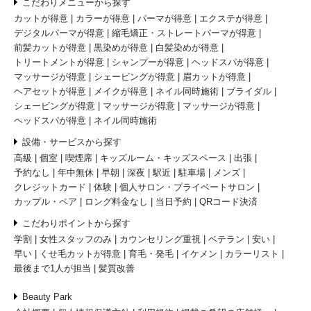
こだわりメニューから探す
カットが得意
カラーが得意
パーマが得意
エクステが得意
デジタルパーマが得意
縮毛矯正・ストレートパーマが得意
前髪カットが得意
黒染めが得意
白髪染めが得意
トリートメントが得意
シャンプーが得意
ヘッドスパが得意
マッサージが得意
シェービングが得意
眉カットが得意
ヘアセットが得意
メイクが得意
ネイル同時施術
ブライダル
シェービングが得意
マッサージが得意
マッサージが得意
ヘッドスパが得意
ネイル同時施術
設備・サービスから探す
高級
個室
喫煙席
キッズルーム・キッズスペース
出張
予約なし
年中無休
早朝
深夜
駅近
駐車場
メンズ
クレジットカード
体験
個人サロン・プライベートサロン
カップル・ペア
ロング料金なし
当日予約
QRコード決済
こだわりポイントから探す
学割
女性スタッフのみ
カウンセリング重視
ベテラン
安い
早い
くせ毛カットが得意
育毛・発毛
イケメン
カラーリスト
最後まで1人が担当
髪質改善
Beauty Park