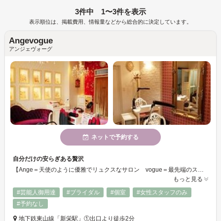
3件中 1〜3件を表示
表示順位は、掲載費用、情報量などから総合的に決定しています。
Angevogue
アンジェヴォーグ
ネットで予約する
自分だけの安らぎある贅沢
【Ange＝天使のように優雅でリュクスなサロン vogue＝最先端のスタイルを提案するサロン】Angevogueでは優雅でゆとりのある雰囲気の中で、お客様一人一人に合ったスタイルを確かな技術で提供いたします。ご来店いただいたお客様にとって、お友達に自慢いただけるようなお気に入りのサロンでありつづけられるよう・・・。
もっと見る
#芸能人御用達
#ブライダル
#個室
#女性スタッフのみ
#予約なし
地下鉄東山線「新栄駅」①出口より徒歩2分