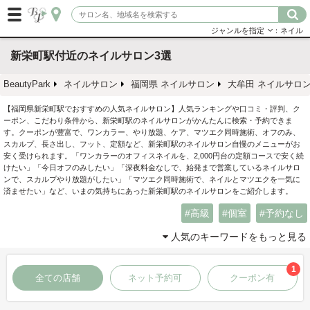
ジャンルを指定
：ネイル
新栄町駅付近のネイルサロン3選
BeautyPark
ネイルサロン
福岡県 ネイルサロン
大牟田 ネイルサロ
【福岡県新栄町駅でおすすめの人気ネイルサロン】人気ランキングや口コミ・評判、ク
ーポン、こだわり条件から、新栄町駅のネイルサロンがかんたんに検索・予約できま
す。クーポンが豊富で、ワンカラー、やり放題、ケア、マツエク同時施術、オフのみ、
スカルプ、長さ出し、フット、定額など、新栄町駅のネイルサロン自慢のメニューがお
安く受けられます。「ワンカラーのオフィスネイルを、2,000円台の定額コースで安く続
けたい」「今日オフのみしたい」「深夜料金なしで、始発まで営業しているネイルサロ
ンで、スカルプやり放題がしたい」「マツエク同時施術で、ネイルとマツエクを一気に
済ませたい」など、いまの気持ちにあった新栄町駅のネイルサロンをご紹介します。
高級
個室
予約なし
人気のキーワードをもっと見る
1
全ての店舗
ネット予約可
クーポン有