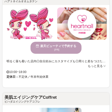
ハアトネイルオオムタテン
楽天ビューティで予約する
[PR]
明るく落ち着いた店内◎自分好みにカスタマイズも◎周りと差をつけたい！そんなあなたにもオススメ♪♪経験を積んだスタッフがあなたの“ネイルライフ”を応援いたします♪カワイく◇オシャレに◇個性的に！！！気分が上がる手元・足先に仕上げます♪♪指先だけでなく、足元もキレイに彩ってオシャレを楽しみませんか？
もっと見る
10:00~18:00
定休日：
不定休／年末年始休業
美肌エイジングケアCoffret
ビハダエイジングケアコフレ