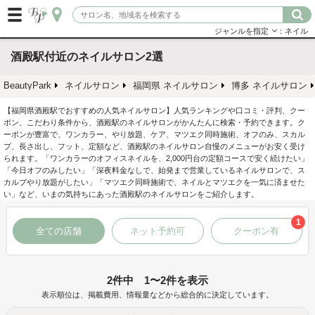
ジャンルを指定
：ネイル
酒殿駅付近のネイルサロン2選
BeautyPark
ネイルサロン
福岡県 ネイルサロン
博多 ネイルサロン
【福岡県酒殿駅でおすすめの人気ネイルサロン】人気ランキングや口コミ・評判、クー
ポン、こだわり条件から、酒殿駅のネイルサロンがかんたんに検索・予約できます。ク
ーポンが豊富で、ワンカラー、やり放題、ケア、マツエク同時施術、オフのみ、スカル
プ、長さ出し、フット、定額など、酒殿駅のネイルサロン自慢のメニューがお安く受け
られます。「ワンカラーのオフィスネイルを、2,000円台の定額コースで安く続けたい」
「今日オフのみしたい」「深夜料金なしで、始発まで営業しているネイルサロンで、ス
カルプやり放題がしたい」「マツエク同時施術で、ネイルとマツエクを一気に済ませた
い」など、いまの気持ちにあった酒殿駅のネイルサロンをご紹介します。
1
全ての店舗
ネット予約可
クーポン有
2件中 1〜2件を表示
表示順位は、掲載費用、情報量などから総合的に決定しています。