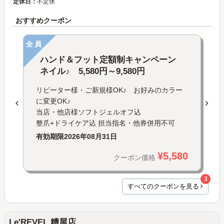
定休日：
不定休
おすすめクーポン
全員
ハンド＆フット定額制キャンペーン
ネイル♪ 5,580円～9,580円
リピーター様・ご新規様OK♪ お好みのカラー
に変更OK♪
当店・他店様ソフトジェルオフ込
整爪+ドライケア込 担当指名・他券併用不可
有効期限
2026年08月31日
¥5,580
クーポン価格
3
すべてのクーポンを見る
Le'REVEL 糟屋店