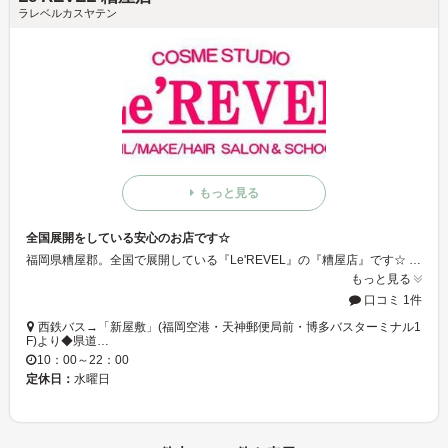
ラレベルカスヤテン
もっと見る
全国展開をしている安心のお店です☆
福岡県糟屋郡。全国で展開している『Le'REVEL』の『糟屋店』です☆ ４台とめることができる無料専用駐車場が有るので、車でこられる方も安心してお越しください♪ 2013年でネイル・ヘアメイクスクールの方は15年目、ネイルサロンは5年目を迎えています♪
もっと見る
口コミ 1件
西鉄バス→「新屋敷」(福岡空港・天神郵便局前・博多バスターミナル1
F)より◆県道…
10：00～22：00
定休日：
水曜日