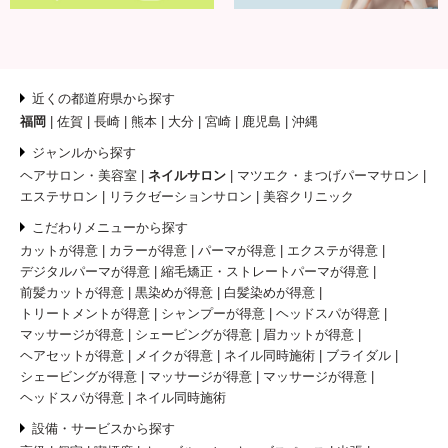
近くの都道府県から探す
福岡
佐賀
長崎
熊本
大分
宮崎
鹿児島
沖縄
ジャンルから探す
ヘアサロン・美容室
ネイルサロン
マツエク・まつげパーマサロン
エステサロン
リラクゼーションサロン
美容クリニック
こだわりメニューから探す
カットが得意
カラーが得意
パーマが得意
エクステが得意
デジタルパーマが得意
縮毛矯正・ストレートパーマが得意
前髪カットが得意
黒染めが得意
白髪染めが得意
トリートメントが得意
シャンプーが得意
ヘッドスパが得意
マッサージが得意
シェービングが得意
眉カットが得意
ヘアセットが得意
メイクが得意
ネイル同時施術
ブライダル
シェービングが得意
マッサージが得意
マッサージが得意
ヘッドスパが得意
ネイル同時施術
設備・サービスから探す