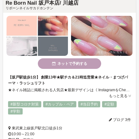
Re Born Nail 坂戸本店/ 川越店
リボーンネイルサカドホンテン
ネットで予約する
【坂戸駅徒歩1分】 創業13年★駅チカ＆21時迄営業★ネイル・まつげパ
ーマ・ラッシュリフト
★ネイル雑誌に掲載される人気店★最新デザインは《 InstagramをCheck》ネイルケア・ジェルネイル・スカルプ・雑誌の持ち込みアートOK☆当日予約OK☆まつげエクステ・まつげパーマ・フェイシャル・脱毛メニューもあり、それぞれのスペシャリストが素敵なデザインをご提供いたします☆スタッフ募集中! TEL049-298-4027まで
もっと見る
#新型コロナ対策
#カップル・ペア
#当日予約
#定額
#学割
ブログ 3件
東武東上線坂戸駅北口徒歩1分
10:00～21:00