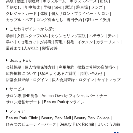
高級
個室
喫煙席
キッズルーム・キッズスペース
出張
予約なし
年中無休
早朝
深夜
駅近
駐車場
メンズ
クレジットカード
体験
個人サロン・プライベートサロン
カップル・ペア
ロング料金なし
当日予約
QRコード決済
こだわりポイントから探す
学割
女性スタッフのみ
カウンセリング重視
ベテラン
安い
早い
くせ毛カットが得意
育毛・発毛
イケメン
カラーリスト
最後まで1人が担当
髪質改善
Beauty Park
会社概要
個人情報保護方針
利用規約
掲載ご希望の店舗様へ
広告掲載について
Q&A よくあるご質問
お問い合わせ
店舗会員登録・ログイン
個人会員登録・ログイン
サイトマップ
サービス
サロン専用HP制作
Ameba Owndオフィシャルパートナー
サロン運営サポート
Beauty Parkオンライン
メディア
Beauty Park Clinic
Beauty Park Mall
Beauty Park College
ひみつのビューティーパーク
Beauty Park Recruit
えいようJoin