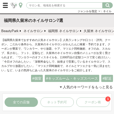
ジャンルを指定
：ネイル
福岡県久留米のネイルサロン7選
BeautyPark
ネイルサロン
福岡県 ネイルサロン
久留米 ネイルサロ
【福岡県久留米でおすすめの人気ネイルサロン】人気ランキングや口コミ・評判、クー
ポン、こだわり条件から、久留米のネイルサロンがかんたんに検索・予約できます。ク
ーポンが豊富で、ワンカラー、やり放題、ケア、マツエク同時施術、オフのみ、スカル
プ、長さ出し、フット、定額など、久留米のネイルサロン自慢のメニューがお安く受け
られます。「ワンカラーのオフィスネイルを、2,000円台の定額コースで安く続けたい」
「今日オフのみしたい」「深夜料金なしで、始発まで営業しているネイルサロンで、ス
カルプやり放題がしたい」「マツエク同時施術で、ネイルとマツエクを一気に済ませた
い」など、いまの気持ちにあった久留米のネイルサロンをご紹介します。
個室
キッズルーム・キッズスペース
駅近
人気のキーワードをもっと見る
1
全ての店舗
ネット予約可
クーポン有