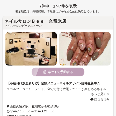
7件中 1〜7件を表示
表示順位は、掲載費用、情報量などから総合的に決定しています。
ネイルサロンＢｅｅ 久留米店
ネイルサロンビークルメテン
ネットで予約する
【各種付け放題あり◎】定額メニューネイルデザイン随時更新中☆
スカルプ・ジェル・フット、全てで付け放題メニューが楽しめるネイルサロン☆付け替えオフは無料です♪半個室のサロン内ではお好きなＤＶＤを見ながら施術を受けて頂けます。何度通っても飽きない、納得のデザインをご提供いたします！2名様同時のご来店もＯＫです♪西鉄久留米駅・花畑駅から各徒歩10分。お気軽にご来店下さい！
もっと見る
口コミ 1件
西鉄久留米駅・花畑駅から徒歩10分
open☆10：00～close★21：00