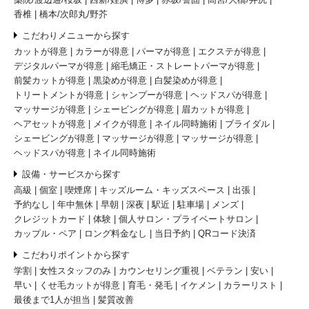
香椎
橋本/次郎丸/野芥
こだわりメニューから探す
カットが得意
カラーが得意
パーマが得意
エクステが得意
デジタルパーマが得意
縮毛矯正・ストレートパーマが得意
前髪カットが得意
黒染めが得意
白髪染めが得意
トリートメントが得意
シャンプーが得意
ヘッドスパが得意
マッサージが得意
シェービングが得意
眉カットが得意
ヘアセットが得意
メイクが得意
ネイル同時施術
ブライダル
シェービングが得意
マッサージが得意
マッサージが得意
ヘッドスパが得意
ネイル同時施術
設備・サービスから探す
高級
個室
喫煙席
キッズルーム・キッズスペース
出張
予約なし
年中無休
早朝
深夜
駅近
駐車場
メンズ
クレジットカード
体験
個人サロン・プライベートサロン
カップル・ペア
ロング料金なし
当日予約
QRコード決済
こだわりポイントから探す
学割
女性スタッフのみ
カウンセリング重視
ベテラン
安い
早い
くせ毛カットが得意
育毛・発毛
イケメン
カラーリスト
最後まで1人が担当
髪質改善