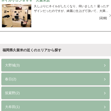
ネイルサロンＢｅｅ 久留米店
久しぶりにネイルがしたくなり、伺いました！ 凝ったデ
ザインだったのですが、綺麗に仕上げて頂いて、大満足
です♪ 結構遅くまでやっているので、仕事帰りにも寄れ
[花畑]
そうです！ スタッフさんもしっかりと要望を聞いてくれ
たので、また行きたいと思います☆
福岡県久留米の近くのエリアから探す
大野城(3)
春日(2)
筑紫野(2)
大牟田(1)