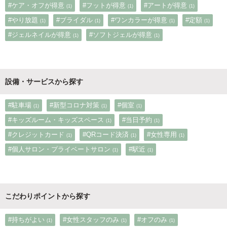
#ケア・オフが得意
#フットが得意
#アートが得意
(1)
(1)
(1)
#やり放題
#ブライダル
#ワンカラーが得意
#定額
(1)
(1)
(1)
(1)
#ジェルネイルが得意
#ソフトジェルが得意
(1)
(1)
設備・サービスから探す
#駐車場
#新型コロナ対策
#個室
(1)
(1)
(1)
#キッズルーム・キッズスペース
#当日予約
(1)
(1)
#クレジットカード
#QRコード決済
#女性専用
(1)
(1)
(1)
#個人サロン・プライベートサロン
#駅近
(1)
(1)
こだわりポイントから探す
#持ちがよい
#女性スタッフのみ
#オフのみ
(1)
(1)
(1)