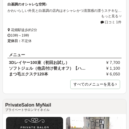
白基調のオシャレな空間♪
かわいらしい外見と白基調の店内はオシャレかつ清潔感の漂うステキな空間♪店内は衛生法に基づいておりお客さまに安心・安全な環境の中で施術が受けられます☆スタッフは資格取得者なので上質な施術が受けられます！
もっと見る
口コミ 1件
花畑駅徒歩約2分
10時～19時
定休日：
不定休
メニュー
3Dレイヤー100束（初回お試し）
¥ 7,700
ソフトジェル（他店付け替えオフ）【ハンド】
¥ 1,100
まつ毛エクステ120本
¥ 6,050
すべてのメニューを見る
PrivateSalon MyNail
プライベートサロンマイネイル