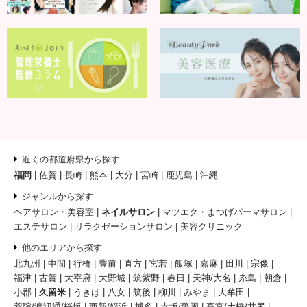
近くの都道府県から探す
福岡
佐賀
長崎
熊本
大分
宮崎
鹿児島
沖縄
ジャンルから探す
ヘアサロン・美容室
ネイルサロン
マツエク・まつげパーマサロン
エステサロン
リラクゼーションサロン
美容クリニック
他のエリアから探す
北九州
中間
行橋
豊前
直方
宮若
飯塚
嘉麻
田川
宗像
福津
古賀
大宰府
大野城
筑紫野
春日
天神/大名
糸島
朝倉
小郡
久留米
うきは
八女
筑後
柳川
みやま
大牟田
薬院/渡辺通/桜坂
西新/姪浜
博多
赤坂/警固
高宮/大橋/井尻