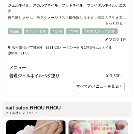
ジェルネイル、スカルプネイル、フットネイル、ブライダルネイル、エス
テ
自爪削りません、自爪ダメージリスク最低限なります、健康の爪生き還るお客様からの喜び声、リピーター高いネイルサロン。 カッサエステ、リンバマヅサージエステ、お肌ツルツル感、引き締まり感たまらない、月一回、ブライダルエステおすすめです、
もっと見る
#深夜
#ブライダル
#定額
#早朝
#女性スタッフのみ
ブログ 1件
福井県福井市城東4丁目11-23オーガンービル1階3号ayaネイル
9:30~21:00
メニュー
普通ジェルネイルベタ塗り
¥ 3,500～
すべてのメニューを見る
nail salon RHOU RHOU
ネイルサロンリュリュ