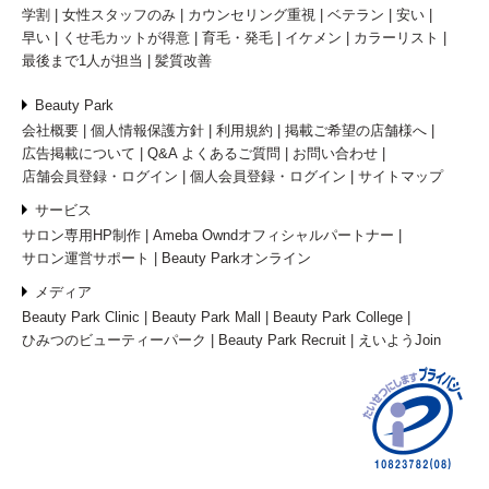
学割
女性スタッフのみ
カウンセリング重視
ベテラン
安い
早い
くせ毛カットが得意
育毛・発毛
イケメン
カラーリスト
最後まで1人が担当
髪質改善
Beauty Park
会社概要
個人情報保護方針
利用規約
掲載ご希望の店舗様へ
広告掲載について
Q&A よくあるご質問
お問い合わせ
店舗会員登録・ログイン
個人会員登録・ログイン
サイトマップ
サービス
サロン専用HP制作
Ameba Owndオフィシャルパートナー
サロン運営サポート
Beauty Parkオンライン
メディア
Beauty Park Clinic
Beauty Park Mall
Beauty Park College
ひみつのビューティーパーク
Beauty Park Recruit
えいようJoin