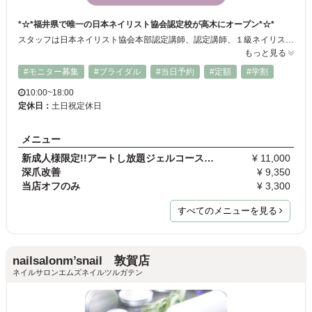
*☆*福井県で唯一の日本ネイリスト協会認定校が高木にオープン*☆*
スタッフは日本ネイリスト協会本部認定講師、認定講師、１級ネイリスト！ 明るいスタッフさんと楽しくキラキラ輝けるネイルを作ってみませんか？
もっと見る
#モニター募集
#ブライダル
#当日予約
#定額
#学割
10:00~18:00
定休日：
土日祝定休日
メニュー
新成人様限定!!アートし放題ジェルコース★空きがない…
¥ 11,000
深爪改善
¥ 9,350
当店オフのみ
¥ 3,300
すべてのメニューを見る
nailsalonm’snail 敦賀店
ネイルサロンエムズネイルツルガテン