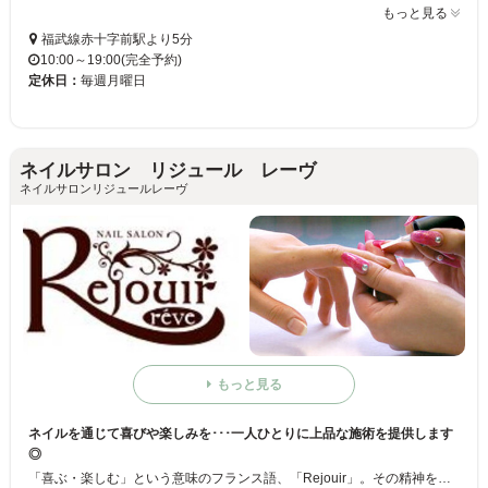
もっと見る
福武線赤十字前駅より5分
10:00～19:00(完全予約)
定休日：
毎週月曜日
ネイルサロン リジュール レーヴ
ネイルサロンリジュールレーヴ
もっと見る
ネイルを通じて喜びや楽しみを･･･一人ひとりに上品な施術を提供します
◎
「喜ぶ・楽しむ」という意味のフランス語、「Rejouir」。その精神を忘れずに、お客様の要望や希望に合わせた理想的なネイルを施術致します♪ 落ち着いた環境で素敵な時間を過ごすことが出来る、上品なプライベートサロンです◎