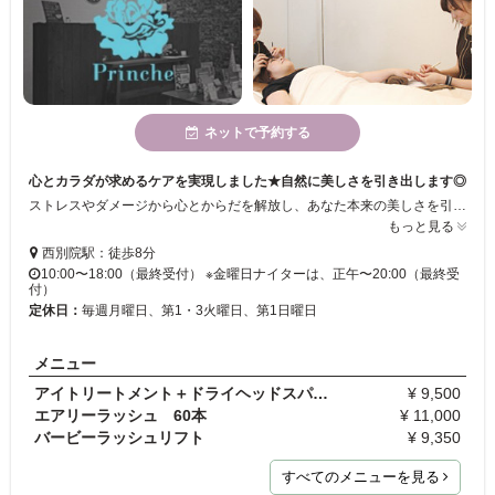
ネットで予約する
心とカラダが求めるケアを実現しました★自然に美しさを引き出します◎
ストレスやダメージから心とからだを解放し、あなた本来の美しさを引き出します！それがPrincheのめざすサロンスタイルです☆心身に安らぎを与えて美容効果の高いケア製品を厳選し、キレイと癒しをお届けしていきます♪
もっと見る
西別院駅：徒歩8分
10:00〜18:00（最終受付） ※金曜日ナイターは、正午〜20:00（最終受
付）
定休日：
毎週月曜日、第1・3火曜日、第1日曜日
メニュー
アイトリートメント＋ドライヘッドスパ＋デコルテ
¥ 9,500
エアリーラッシュ 60本
¥ 11,000
バービーラッシュリフト
¥ 9,350
すべてのメニューを見る