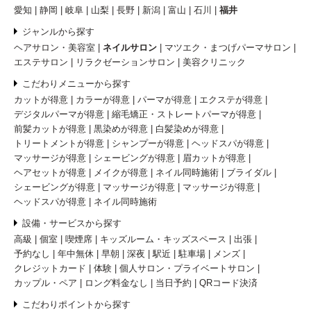
愛知
静岡
岐阜
山梨
長野
新潟
富山
石川
福井
ジャンルから探す
ヘアサロン・美容室
ネイルサロン
マツエク・まつげパーマサロン
エステサロン
リラクゼーションサロン
美容クリニック
こだわりメニューから探す
カットが得意
カラーが得意
パーマが得意
エクステが得意
デジタルパーマが得意
縮毛矯正・ストレートパーマが得意
前髪カットが得意
黒染めが得意
白髪染めが得意
トリートメントが得意
シャンプーが得意
ヘッドスパが得意
マッサージが得意
シェービングが得意
眉カットが得意
ヘアセットが得意
メイクが得意
ネイル同時施術
ブライダル
シェービングが得意
マッサージが得意
マッサージが得意
ヘッドスパが得意
ネイル同時施術
設備・サービスから探す
高級
個室
喫煙席
キッズルーム・キッズスペース
出張
予約なし
年中無休
早朝
深夜
駅近
駐車場
メンズ
クレジットカード
体験
個人サロン・プライベートサロン
カップル・ペア
ロング料金なし
当日予約
QRコード決済
こだわりポイントから探す