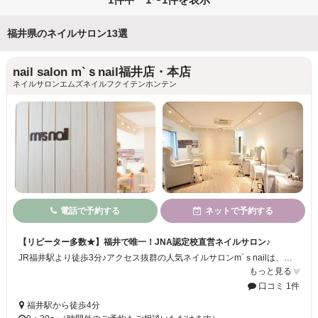
福井県のネイルサロン13選
nail salon m`ｓnail福井店・本店
ネイルサロンエムズネイルフクイテンホンテン
電話で予約する
ネットで予約する
【リピーター多数★】福井で唯一！JNA認定校直営ネイルサロン♪
JR福井駅より徒歩3分♪アクセス抜群の人気ネイルサロンm`ｓnailは、福井県で唯一JNA認定校直営のネイルサロンです☆★ハイクオリティな施術を受けられると、おしゃれ女性に大人気！！ネイルデザインも豊富に取り揃えております！ネイルだけでなく、ガサガサかかとや手荒れなど、手足をトータルにケアできるネイルサロンです☆
もっと見る
口コミ 1件
福井駅から徒歩4分