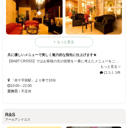
もっと見る
爪に優しいメニューで美しく魅力的な指先に仕上げます★
【BABT CROSS】ではお客様の爪の状態を一番に考えたメニューをご提案しています！オシャレな空間と落ち着いた照明のなか、大きなソファに座ってゆったりとお過ごしできます。:*゜ 完全予約制なのでお待たせすることもなく、完全プライベートな空間で施術することが出来ます！
もっと見る
口コミ 1件
「赤十字前駅」より車で10分
10:00～22:00
定休日：
不定休
R&S
アールアンドエス