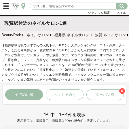
ジャンルを指定
：ネイル
敦賀駅付近のネイルサロン1選
BeautyPark
ネイルサロン
福井県 ネイルサロン
敦賀 ネイルサロン
【福井県敦賀駅でおすすめの人気ネイルサロン】人気ランキングや口コミ・評判、クー
ポン、こだわり条件から、敦賀駅のネイルサロンがかんたんに検索・予約できます。ク
ーポンが豊富で、ワンカラー、やり放題、ケア、マツエク同時施術、オフのみ、スカル
プ、長さ出し、フット、定額など、敦賀駅のネイルサロン自慢のメニューがお安く受け
られます。「ワンカラーのオフィスネイルを、2,000円台の定額コースで安く続けたい」
「今日オフのみしたい」「深夜料金なしで、始発まで営業しているネイルサロンで、ス
カルプやり放題がしたい」「マツエク同時施術で、ネイルとマツエクを一気に済ませた
い」など、いまの気持ちにあった敦賀駅のネイルサロンをご紹介します。
0
全ての店舗
ネット予約可
クーポン有
1件中 1〜1件を表示
表示順位は、掲載費用、情報量などから総合的に決定しています。