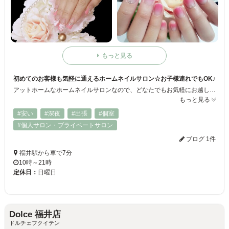
もっと見る
初めてのお客様も気軽に通えるホームネイルサロン☆お子様連れでもOK♪
アットホームなホームネイルサロンなので、どなたでもお気軽にお越し頂けます☆ 完全個室なので周りを気にする事なくゆっくりおくつろぎ頂けます(^-^) ネイリスト技能検定試験1級、ジェルネイル技能検定試験上級、ネイルサロン衛生管理士の資格を持つネイリストが安心丁寧に施術致します♪
もっと見る
#安い
#深夜
#出張
#個室
#個人サロン・プライベートサロン
ブログ 1件
福井駅から車で7分
10時～21時
定休日：
日曜日
Dolce 福井店
ドルチェフクイテン