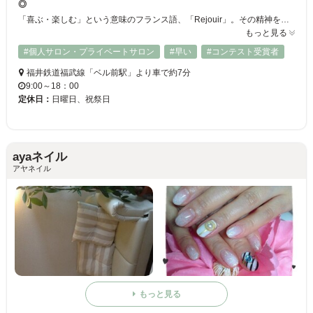
◎
「喜ぶ・楽しむ」という意味のフランス語、「Rejouir」。その精神を忘れずに、お客様の要望や希望に合わせた理想的なネイルを施術致します♪ 落ち着いた環境で素敵な時間を過ごすことが出来る、上品なプライベートサロンです◎
もっと見る
#個人サロン・プライベートサロン
#早い
#コンテスト受賞者
福井鉄道福武線「ベル前駅」より車で約7分
9:00～18：00
定休日：
日曜日、祝祭日
ayaネイル
アヤネイル
もっと見る