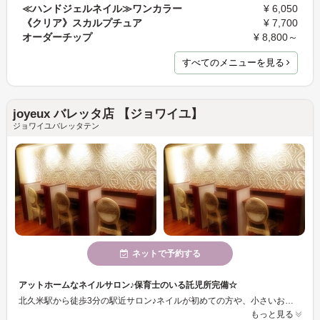
≪ハンドジェルネイル≫ワンカラー
¥ 6,050
《クリア》スカルプチュア
¥ 7,700
オーダーチップ
¥ 8,800～
すべてのメニューを見る
joyeux バレッタ店 【ジョワイユ】
ジョワイユバレッタテン
ネットで予約する
アットホームなネイルサロン♪保育士のいる託児所完備☆
北久米駅から徒歩3分の駅近サロン♪ネイルが初めての方や、小さいお子様がいるママさんでも 安心してご来店いただけます！ネイリストがカウンセリングを丁寧に行い、お客様一人一人に合った施術を行います。当店では自爪を削らない”パラジェル”を取り扱っており、ネイルをしながら健康な爪を維持できます♪幅広いニーズにお応えいたします！
もっと見る