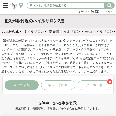
ジャンルを指定
：ネイル
北久米駅付近のネイルサロン2選
BeautyPark
ネイルサロン
愛媛県 ネイルサロン
松山 ネイルサロン
【愛媛県北久米駅でおすすめの人気ネイルサロン】人気ランキングや口コミ・評判、ク
ーポン、こだわり条件から、北久米駅のネイルサロンがかんたんに検索・予約できま
す。クーポンが豊富で、ワンカラー、やり放題、ケア、マツエク同時施術、オフのみ、
スカルプ、長さ出し、フット、定額など、北久米駅のネイルサロン自慢のメニューがお
安く受けられます。「ワンカラーのオフィスネイルを、2,000円台の定額コースで安く続
けたい」「今日オフのみしたい」「深夜料金なしで、始発まで営業しているネイルサロ
ンで、スカルプやり放題がしたい」「マツエク同時施術で、ネイルとマツエクを一気に
済ませたい」など、いまの気持ちにあった北久米駅のネイルサロンをご紹介します。
0
全ての店舗
ネット予約可
クーポン有
2件中 1〜2件を表示
表示順位は、掲載費用、情報量などから総合的に決定しています。