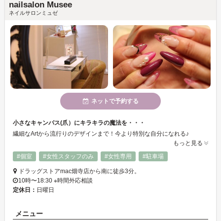
nailsalon Musee
ネイルサロンミュゼ
ネットで予約する
小さなキャンパス(爪）にキラキラの魔法を・・・
繊細なArtから流行りのデザインまで！今より特別な自分になれる♪
もっと見る
#個室
#女性スタッフのみ
#女性専用
#駐車場
ドラッグストアmac畑寺店から南に徒歩3分。
10時〜18:30 ※時間外応相談
定休日：
日曜日
メニュー