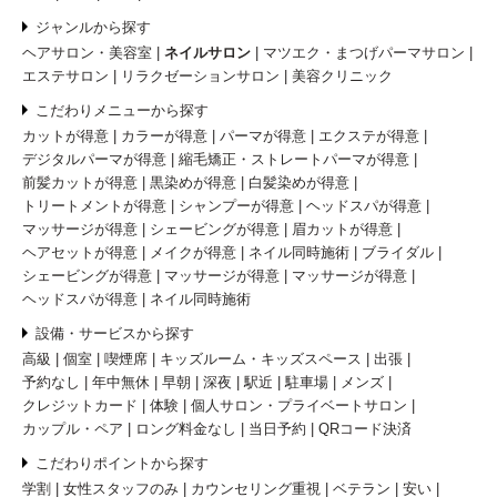
ジャンルから探す
ヘアサロン・美容室
ネイルサロン
マツエク・まつげパーマサロン
エステサロン
リラクゼーションサロン
美容クリニック
こだわりメニューから探す
カットが得意
カラーが得意
パーマが得意
エクステが得意
デジタルパーマが得意
縮毛矯正・ストレートパーマが得意
前髪カットが得意
黒染めが得意
白髪染めが得意
トリートメントが得意
シャンプーが得意
ヘッドスパが得意
マッサージが得意
シェービングが得意
眉カットが得意
ヘアセットが得意
メイクが得意
ネイル同時施術
ブライダル
シェービングが得意
マッサージが得意
マッサージが得意
ヘッドスパが得意
ネイル同時施術
設備・サービスから探す
高級
個室
喫煙席
キッズルーム・キッズスペース
出張
予約なし
年中無休
早朝
深夜
駅近
駐車場
メンズ
クレジットカード
体験
個人サロン・プライベートサロン
カップル・ペア
ロング料金なし
当日予約
QRコード決済
こだわりポイントから探す
学割
女性スタッフのみ
カウンセリング重視
ベテラン
安い