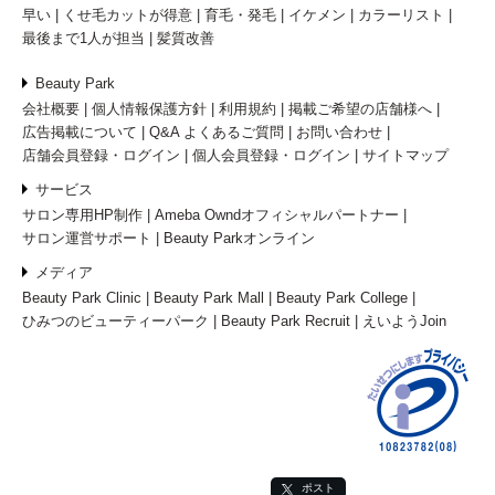
早い
くせ毛カットが得意
育毛・発毛
イケメン
カラーリスト
最後まで1人が担当
髪質改善
Beauty Park
会社概要
個人情報保護方針
利用規約
掲載ご希望の店舗様へ
広告掲載について
Q&A よくあるご質問
お問い合わせ
店舗会員登録・ログイン
個人会員登録・ログイン
サイトマップ
サービス
サロン専用HP制作
Ameba Owndオフィシャルパートナー
サロン運営サポート
Beauty Parkオンライン
メディア
Beauty Park Clinic
Beauty Park Mall
Beauty Park College
ひみつのビューティーパーク
Beauty Park Recruit
えいようJoin
ポスト