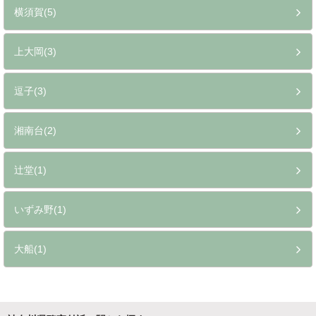
横須賀(5)
上大岡(3)
逗子(3)
湘南台(2)
辻堂(1)
いずみ野(1)
大船(1)