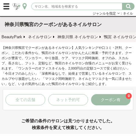
ジャンルを指定
：ネイル
神奈川県鴨宮のクーポンがあるネイルサロン
BeautyPark
ネイルサロン
神奈川県 ネイルサロン
鴨宮 ネイルサロ
【神奈川県鴨宮でクーポンがあるネイルサロン】人気ランキングや口コミ・評判、クー
ポン、こだわり条件から、鴨宮のネイルサロンがかんたんに検索・予約できます。クー
ポンが豊富で、ワンカラー、やり放題、ケア、マツエク同時施術、オフのみ、スカル
プ、長さ出し、フット、定額など、鴨宮のネイルサロン自慢のメニューがお安く受けら
れます。「ワンカラーのオフィスネイルを、2,000円台の定額コースで安く続けたい」
「今日オフのみしたい」「深夜料金なしで、始発まで営業しているネイルサロンで、ス
カルプやり放題がしたい」「マツエク同時施術で、ネイルとマツエクを一気に済ませた
い」など、いまの気持ちにあった鴨宮のネイルサロンをご紹介します。
0
全ての店舗
ネット予約可
クーポン有
ご希望の条件のサロンは見つかりませんでした。
検索条件を変えて検索してください。