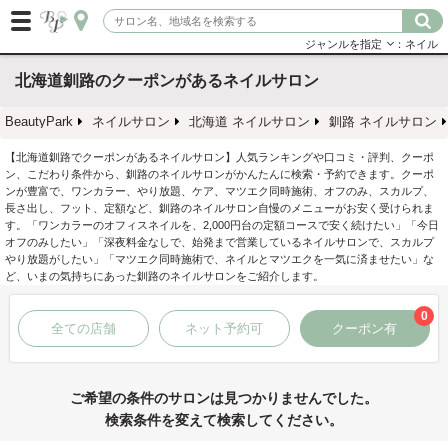
ジャンルを指定
：ネイル
北海道釧路のクーポンがあるネイルサロン
BeautyPark
ネイルサロン
北海道 ネイルサロン
釧路 ネイルサロン
【北海道釧路でクーポンがあるネイルサロン】人気ランキングや口コミ・評判、クーポ
ン、こだわり条件から、釧路のネイルサロンがかんたんに検索・予約できます。クーポ
ンが豊富で、ワンカラー、やり放題、ケア、マツエク同時施術、オフのみ、スカルプ、
長さ出し、フット、定額など、釧路のネイルサロン自慢のメニューがお安く受けられま
す。「ワンカラーのオフィスネイルを、2,000円台の定額コースで安く続けたい」「今日
オフのみしたい」「深夜料金なしで、始発まで営業しているネイルサロンで、スカルプ
やり放題がしたい」「マツエク同時施術で、ネイルとマツエクを一気に済ませたい」な
ど、いまの気持ちにあった釧路のネイルサロンをご紹介します。
0
全ての店舗
ネット予約可
クーポン有
ご希望の条件のサロンは見つかりませんでした。
検索条件を変えて検索してください。