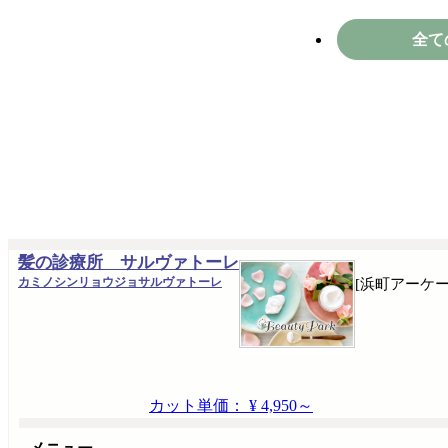
全て
髪の診療所 サルヴァトーレ
カミノシンリョウジョサルヴァトーレ
[浜町アーケー
カット単価： ¥ 4,950～