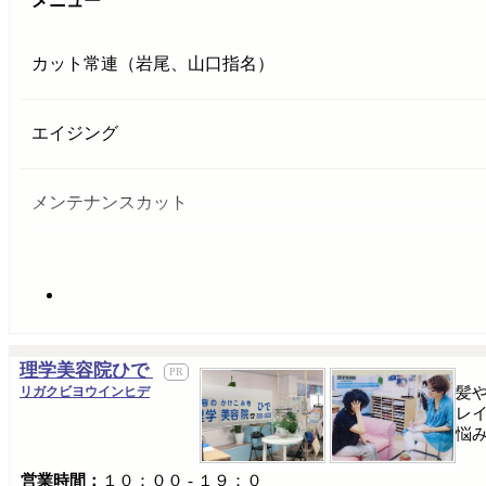
メニュー
カット常連（岩尾、山口指名）
エイジング
メンテナンスカット
理学美容院ひで
リガクビヨウインヒデ
髪
レ
悩
営業時間：
１０：００ ‐ １９：０