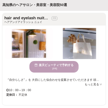
高知県のヘアサロン・美容室・美容院50選
hair and eyelash nuit...
ヘアアンドアイラッシュ ニュイ
楽天ビューティで予約する
[PR]
『自分らしさ” 』を 大切にした似合わせを提案させていただきます 頭皮や髪の毛に優しい厳選薬剤 ◎小顔に見える ◎朝が楽 ◎トレンド ◎垢抜けヘア ◎くせ毛改善 ◎明るい白染 ◎ダメージレス ◎ダブルブリーチ 完全予約制 〖デザインカラー＊高発色カラー＊艶髪改善＊美髪ケア＊ケアブリーチ＊初めての方も通いやすいサロン＊丁寧なカウンセリング〗 ご予約について 楽天ビューティ以外の予約入ってるお時間は”ご予約確定後” 日時変更お願いさせていただきます よろしくお願いいたします ⭐︎首が痛くなりにくいフルフラットのシャンプー台 ⭐︎空気清浄 エアドッグ プラズマクラスター 有 マスクでの施術もOK 駐車場有 事前カウンセリング ご予約時間ご相談などこちらよりお願いします♩ ⭐︎LINE⇒@395zwwuy ⭐︎hair.nuit@gmail.com
もっと見る
10：00～19：00
定休日：
不定休