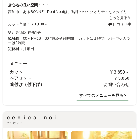
居心地の良い空間・・・
高知市にあるBONNEY Pont Neufは、熟練のハイクオリティなスタイリストから新進気鋭のハイセンスな若いスタッフまで、個性豊かなスタッフが沢山居ます！きっと貴方に合った、お気に入りのスタイリストが見つかるはず・・・。 気さくで明るい雰囲気で、お客様に居心地の良さを感じて頂けるような、優雅な癒しの空間作りをしています。
もっと見る
カット単価： ¥ 1,100～
口コミ 1件
西高須駅 徒歩1分
AM9：00～PM18：30 *最終受付時間 カットは１時間、パーマorカラ
ーは2時間…
定休日：
月曜日
メニュー
カット
¥ 3,850～
ヘアセット
¥ 3,850
着付け（付下げ）
要問い合わせ
すべてのメニューを見る
ｃｅｃｉｃａ ｎｏｉ
セシカノイ