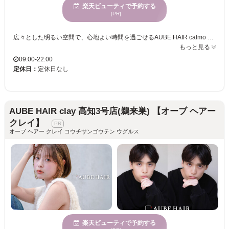
楽天ビューティで予約する
[PR]
広々とした明るい空間で、心地よい時間を過ごせるAUBE HAIR calmo 高知2号店。ここでは、お客様一人ひとりの髪質や骨格を丁寧に見極め、ライフスタイルに寄り添ったスタイルをご提案いたします。トレンドを巧みに取り入れつつ、あなたの個性を引き立てるデザインを実現します。心地よい価格設定で、継続して通いやすいのも魅力。特に若い女性に多く支持され、多様なニーズに対応できるのがAUBE HAIR calmoの強みです。ぜひ、自分らしい素敵なスタイルを手に入れて、毎日の生活を一層楽しくしてください。
もっと見る
09:00-22:00
定休日：
定休日なし
AUBE HAIR clay 高知3号店(鵜来巣) 【オーブ ヘアー
クレイ】
オーブ ヘアー クレイ コウチサンゴウテン ウグルス
楽天ビューティで予約する