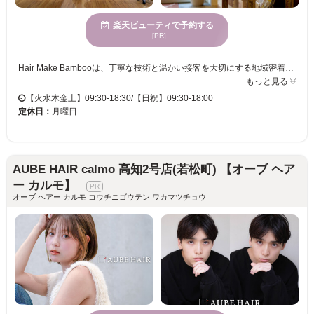
楽天ビューティで予約する
[PR]
Hair Make Bambooは、丁寧な技術と温かい接客を大切にする地域密着型サロンです。経験豊富なスタイリストが、お客様一人ひとりの髪質やライフスタイルに合わせたご提案を行い、“なりたい”を叶えるお手伝いをしています。 特に髪質改善メニューに力を入れており、広がり・パサつき・ダメージなど大人女性の髪のお悩みに寄り添い、扱いやすく美しい髪へ導きます。カット・カラー・パーマに加え、マツエクやエステも併設し、トータルビューティーをご提供。 自然の温もりを感じられる落ち着いた空間で、心も髪もリフレッシュできる時間をお過ごしください。通いやすい価格と居心地の良さで、多くのお客様にご利用いただいております。
もっと見る
【火水木金土】09:30-18:30/【日祝】09:30-18:00
定休日：
月曜日
AUBE HAIR calmo 高知2号店(若松町) 【オーブ ヘア
ー カルモ】
オーブ ヘアー カルモ コウチニゴウテン ワカマツチョウ