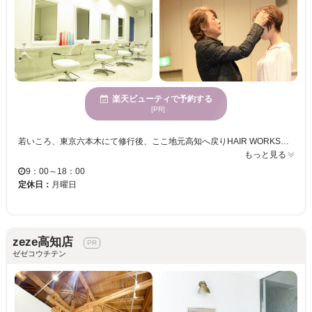
楽天ビューティで予約する
[PR]
若いころ、東京六本木にて修行後、ここ地元高知へ戻りHAIR WORKSを開業。 HAIR WORKSをオープンしてからずっと通ってくださっているお客様も、新しくいらっしゃるお客様も、オーナー森澤 暢旭久の技術をぜひ体感しにいらしてください。 数々のサロン様や、美容業界より講師の依頼が引手数多なオーナーだから実現可能な、その後の手入れのしやすさはもちろんの仕上がり！ 数々のヘアショーやコンテストで活躍し、更には審査員も務めており、多数のプロより支持を得ている森澤だからこそできる日本髪などもおススメです！
もっと見る
9：00～18：00
定休日：
月曜日
zeze高知店
ゼゼコウチテン