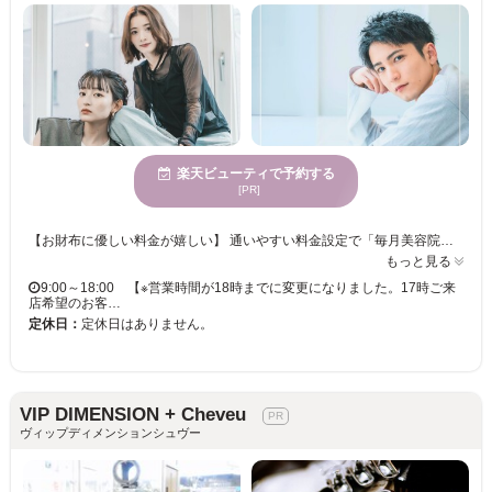
楽天ビューティで予約する
[PR]
【お財布に優しい料金が嬉しい】 通いやすい料金設定で「毎月美容院に行きたい」「美容院で楽しく過ごしたい」というお客様の綺麗をずっと応援します！ スタイリストの技術や使用する薬剤に一切の妥協ナシ！丁寧なカウンセリングであなたの“なりたい”を叶えてくれるサロンです☆ 【メンズカットならココ】 一人一人の個性を活かし、あらゆるシーンに対応したスタイルをご提案するメンズヘアはカットがキメ手！月1のメンテナンス感覚で通える価格設定も人気の秘訣◎ 楽にキマるスタイリングや、自宅でも再現性もバッチリ！ ◇土佐一宮駅より 徒歩5分 ◇当日予約・飛び込みでのご来店OK ◇クレジットカード／PayPay／楽天ペイ利用可 ◇スパ専門店並みの極上ヘッドスパメニューあり ショート/レイヤー/髪質改善/インナー/ハイライト/キッズカット/ヘアセット/前髪カット/ヘッドスパ/縮毛矯正/ブリーチ/学割U24/白髪ぼかし/白髪染め
もっと見る
9:00～18:00 【※営業時間が18時までに変更になりました。17時ご来
店希望のお客…
定休日：
定休日はありません。
VIP DIMENSION + Cheveu
ヴィップディメンションシュヴー