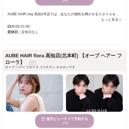
[PR]
AUBE HAIR clay 高知3号店では、あなたの個性を輝かせるスタイルをお届けします。1人ひとりの髪質や骨格を丁寧に見極めることで、ライフスタイルに溶け込む“自分に似合う”スタイルを提供。誰しもが持つ“私らしい可愛さ”を大切にし、トレンドを取り入れたヘアスタイルをお手頃な価格でキープできます。女性に人気のある当サロンでは、あなたの願いを叶えるスタイルを実現。AUBE HAIR clayで、日常を彩る最高のヘアスタイルを体験し、毎日がもっと楽しく自信に満ちた日々に。マンツーマンの丁寧なカウンセリングと施術で、あなたの「なりたい自分」に一歩近づけます。
もっと見る
09:00-21:00
定休日：
定休日なし
AUBE HAIR flora 高知店(北本町) 【オーブ ヘアー フ
ローラ】
オーブ ヘアー フローラ コウチテン キタホンマチ
楽天ビューティで予約する
[PR]