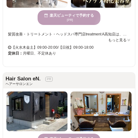
楽天ビューティで予約する
[PR]
髪質改善・トリートメント・ヘッドスパ専門店treatment A高知店は、落ち着いた雰囲気の店内で、自然の温もりを感じながらリラックスしていただけます。髪の悩みに合わせた多彩なトリートメントを取り揃え、髪のツヤと手触りを向上させる施術を提供します。私たちは、年齢を問わず様々な方に利用されており、クレジットカード対応の便利さも兼ね備えています。ここで、より健康的で美しい髪を手に入れて、日常のストレスを解消し、自分自身をより魅力的に引き出すお手伝いをいたします。treatment A高知店で心身共にリフレッシュしませんか。
もっと見る
【火水木金土】09:00-20:00/【日祝】09:00-18:00
定休日：
月曜日、不定休あり
Hair Salon eN.
ヘアーサロンエン