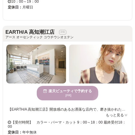
10：00～19：00
定休日：
月曜日
EARTH/A 高知潮江店
アース オーセンティック コウチウシオエテン
楽天ビューティで予約する
[PR]
【EARTH/A 高知潮江店】開放感のあるお洒落な店内で、磨き抜かれた技術が味わえます♪ お客様一人ひとりへの丁寧なカウンセリングが魅力的★ベテランの実力派スタイリスト多数在籍！トレンドをプラスして、セルフスタイリングが楽になる再現性の高いスタイルに♪ 【EARTH/A 高知潮江店】で、キレイへの近道を見つけませんか？
もっと見る
【受付時間】 カラー・パーマ・カット 9：00～18：00 最終受付18：
00
定休日：
年中無休