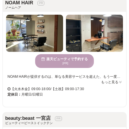
NOAM HAIR
ノームヘア
楽天ビューティで予約する
[PR]
NOAM HAIRが提供するのは、単なる美容サービスを超えた、もう一度自分を好きになれる特別な体験です。自然の温もりが感じられる空間で、心からリラックスしながら施術を受けられます。特にメンズスタイルに詳しいスタイリストが、骨格や髪質、ライフスタイルまで丁寧にカウンセリングし、あなただけに最適なヘアスタイルを提案します。駐車場やクレジットカード、QR決済も対応しており、アクセスや支払いも便利です。髪質改善から縮毛矯正、カラーリングまで幅広く対応し、日常生活をより輝かせるスタイルを実現します。この機会に「NOAM HAIR」で、新しい自分に出会いませんか。
もっと見る
【火水木金】09:00-18:00/【土祝】09:00-17:30
定休日：
月曜日/日曜日
beauty:beast 一宮店
ビューティービーストイックテン