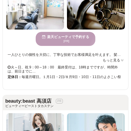
楽天ビューティで予約する
[PR]
一人ひとりの個性を大切に、丁寧な技術でお客様満足を叶えます。 髪のダメージが気になる方にオススメの毛髪判断に定評があり、クセ、髪質を見極め提案します。 再現性の高いスタイル☆忙しい朝にもサロン帰りのスタイリングが出来ると定評です◎ 【ソニル縮毛矯正】独自の縮毛矯正で施術後の手入れが簡単。 【リーフウェーブ】特許システムのパーマでウェーブの持続性が優れています。 【ヘレン・カラー】ファッションカラーからグレイカラーまで、従来のヘアカラーとは全く違った染毛メカニズムの特許ヘアカラーです。ダメージを軽減したヘアカラーで頭皮と髪にやさしく染めます。 【ダメージサプレッション-システム】ヘアカラー、パーマ、縮毛矯正等の施術にフリーチョイスでき、今までにない、艶髪になります。（特許製法商品使用） 【ファミリーで通えるから安心】メンズにも人気のサロン、お子様連れでも安心してご来店いただけます。 ☆幅広い世代から支持を受けてます◎
もっと見る
火～日、祝 9：00～18：00 最終受付は、18時までですが、時間外
は、前日までに…
定休日：
毎週月曜日。１月1日・2日/８月9日・10日・11日のよさこい祭
beauty:beast 高須店
ビューティービーストタカステン