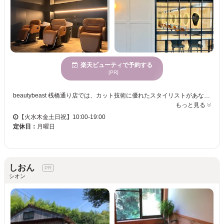
楽天ビューティで予約する
[PR]
beautybeast 桟橋通り店では、カット技術に優れたスタイリストがあなたの魅力を引き立てるスタイルを実現します。ここでは、ストレスを解消できる空間が広がり、訪れるたびに心地よさを感じられます。また、多様な年齢向けのスタイル提案が可能で、どなたでも心から満足するヘアスタイルをご体験いただけます。お手頃な価格で通いやすく、日々のスタイルチェンジを楽しむ方に最適です。特にカットに自信があるため、自分だけの特別なヘアスタイルが見つかります。beautybeast 桟橋通り店で、新しい自分を発見し、毎日の生活に自信をプラスしましょう。
もっと見る
【火水木金土日祝】10:00-19:00
定休日：
月曜日
しおん
シオン