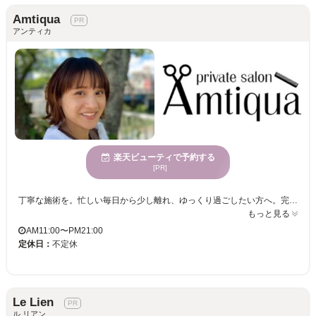
Amtiqua
アンティカ
楽天ビューティで予約する
[PR]
丁寧な施術を。忙しい毎日から少し離れ、ゆっくり過ごしたい方へ。完全個室の空間で、お一人おひとりに合わせた施術をご提供しています。オーガニックカラーとこだわりのケアで、髪と頭皮を整え持ちの良さと美しい質感を大切にしています。
もっと見る
AM11:00〜PM21:00
定休日：
不定休
Le Lien
ル リアン