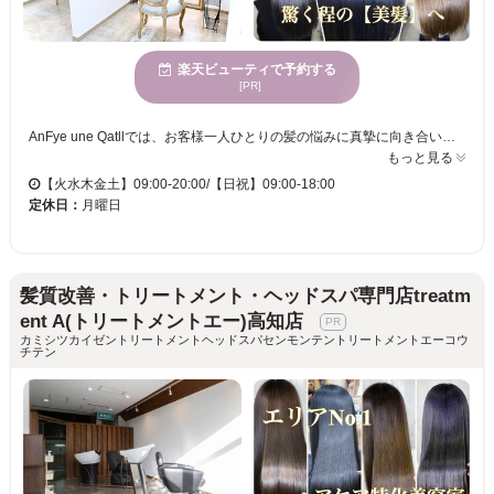
楽天ビューティで予約する
[PR]
AnFye une Qatllでは、お客様一人ひとりの髪の悩みに真摯に向き合い、最適なスタイルを提供しています。特に縮毛矯正が得意で、うねりやくせ毛に悩む方も理想のまっすぐな髪を実現します。自然の温もりが感じられる空間で、心身ともにリラックスしながら施術を受けていただけます。さまざまな年齢層のお客様に満足してもらえるよう、経験豊富なスタッフが丁寧に対応します。AnFye une Qatllのサービスを体験し、なりたい自分になりませんか？クレジットカードもご利用可能ですので、安心してご来店ください。
もっと見る
【火水木金土】09:00-20:00/【日祝】09:00-18:00
定休日：
月曜日
髪質改善・トリートメント・ヘッドスパ専門店treatm
ent A(トリートメントエー)高知店
カミシツカイゼントリートメントヘッドスパセンモンテントリートメントエーコウ
チテン