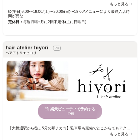
もっと見る
(平日)9:00〜19:00/(土)〜20:00/(日)〜18:00/メニューにより最終入店時
間が異な…
定休日：
毎週月曜+月に2回不定休(主に日曜日)
hair atelier hiyori
ヘアアトリエヒヨリ
楽天ビューティで予約する
[PR]
【大橋通駅から徒歩5分の駅チカ☆】駐車場も完備でどこからでもアクセス抜群！！オーガニックにこだわり、商材・店内の雰囲気すべてがナチュラル派の癒し系サロン★ゆっくり過ごせる静かな空間で、豊富な知識・経験とハイクオリティな技術、そして丁寧なカウンセリングで満足いく仕上りをご提供いたします♪ 【40・50代の方にもオススメ♪】 あなただけのカラーで理想のスタイルが実現！髪に優しいダメージレスの薬剤使用で、髪の状態＋なりたいイメージに合わせて美しい髪色を叶えます☆いつまでも若々しく、キレイなヘアに・・・♪
もっと見る