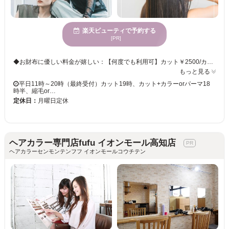
楽天ビューティで予約する
[PR]
◆お財布に優しい料金が嬉しい：【何度でも利用可】カット￥2500/カットカラー￥4500 プチプライスな料金設定で「毎月美容院に行きたい」「美容院で楽しく過ごしたい」というゲスト様の綺麗をずっと応援します！ジュニアスタイリストによる施術です。講師がしっかりチェックいたします☆仕上がりはご安心ください☆☆ 講師が施術する「講師指名限定」メニューもございます♪ ◆次世代髪質改善メニュー：【新規限定】髪質改善トリートメント ￥7000 髪の毛を艶々にしたい/セットに時間がかかる/パサツキが気になる。ブリーチで髪の毛が広がる.さまざまな髪質のお悩みを解決する髪質改善トリートメント&髪質改善ストレート&髪質改善カラー 髪質を“柔らかく艶のある状態”へ改善し乾かすだけでまとまる圧倒的な艶髪へと導きます。
もっと見る
平日11時～20時（最終受付）カット19時、カット+カラーorパーマ18
時半、縮毛or…
定休日：
月曜日定休
ヘアカラー専門店fufu イオンモール高知店
ヘアカラーセンモンテンフフ イオンモールコウチテン