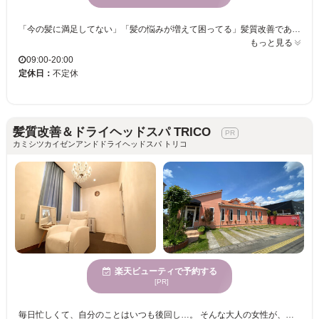
「今の髪に満足してない」「髪の悩みが増えて困ってる」髪質改善であなたの人生を変えてみませんか？髪を綺麗にしたいお客様は是非Latte【ラテ】で髪質改善してみて下さい☆必ずご満足する艶髪をご提供させて頂きます。 【大人女性×髪質改善】「髪質で悩むのはもうやめませんか？」マンツーマン施術の髪質改善サロン♪髪質改善、縮毛矯正に特化した「髪にドラマを。」取扱◎当店では10分～30分しっかりカウンセリングを行い、一人ひとり質に合わせ、丁寧な施術をいたします。【髪質改善/縮毛矯正/トリートメント】 30～50代の女性におすすめ◎髪質の変化に対して何やっても効果実感・改善・キレイにならない方オススメサロンです！
もっと見る
09:00-20:00
定休日：
不定休
髪質改善＆ドライヘッドスパ TRICO
カミシツカイゼンアンドドライヘッドスパ トリコ
楽天ビューティで予約する
[PR]
毎日忙しくて、自分のことはいつも後回し…。 そんな大人の女性が、ふっと力を抜ける場所でありたいと思っています。 髪のうねり・パサつき・広がりが気になり始める30代〜40代の方には、髪への負担を抑え、自然な仕上がりになる「髪質改善ストレート(縮毛矯正)」で、乾かすだけでまとまる扱いやすい髪へ。 朝の支度がラクになり、「もっと早く来ればよかった」と感じていただけるような仕上がりを目指しています。 さらに、ダメージを抑えた「髪質改善カラー」や「髪質改善白髪染め」など、大人女性が安心して続けられる施術にもこだわっています。 また、ストレスや疲れが抜けにくくなる年代の女性には、「ドライヘッドスパ」が人気です。 目の重さや頭のコリをじんわりほぐし、終わった頃には視界が明るくなるような、深いリラックス時間をご提供しています。 毎月のご褒美として通われるお客様も多いメニューです。 ★お電話でのご予約、お問い合わせには対応しておりません。ネット予約にご協力お願い致します★