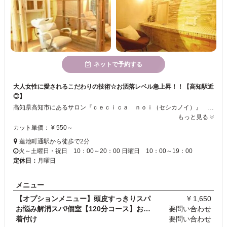
ネットで予約する
大人女性に愛されるこだわりの技術☆お洒落レベル急上昇！！【高知駅近
◎】
高知県高知市にあるサロン『ｃｅｃｉｃａ ｎｏｉ（セシカノイ）』 店内は隠れ家のようなプライベート空間になっているのでお客様お一人お一人と丁寧に向き合い施術致します☆こだわりのカットメニューが大人気！大人女性に愛されるヘアサロンです。もちろんお子様や男性のお客様も大歓迎！高知駅から徒歩10分、とさでん桟橋線蓮池町通駅からは徒歩2分とアクセスも抜群です。お気軽にお越し下さい♪
もっと見る
カット単価： ¥ 550～
蓮池町通駅から徒歩で2分
火～土曜日・祝日 10：00～20：00 日曜日 10：00～19：00
定休日：
月曜日
メニュー
【オプションメニュー】頭皮すっきりスパ
¥ 1,650
お悩み解消スパ/個室【120分コース】お電話でのご予…
要問い合わせ
着付け
要問い合わせ