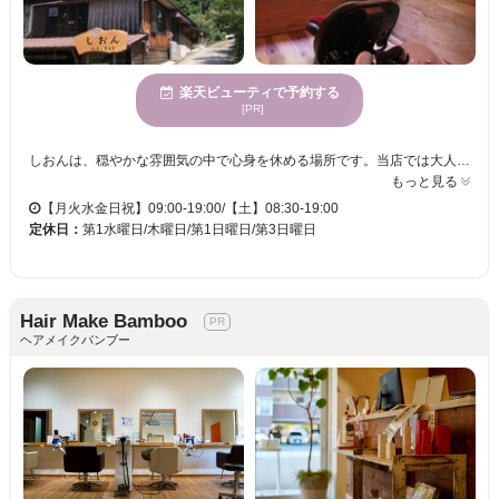
楽天ビューティで予約する
[PR]
しおんは、穏やかな雰囲気の中で心身を休める場所です。当店では大人の美しさを引き立てるトレンドと個性を融合したカラーの提案が得意です。完全マンツーマンで行われる丁寧なカウンセリングと施術で、白髪やクセ毛、年齢による髪の悩みを解消し、お客様の理想のスタイルを実現します。頭皮ケアを通じて髪と頭皮の土台を整えることで、自然なツヤとまとまりを持つ健康的な髪に仕上げます。また、施術前後に行うMANAトリートメントで、繰り返すほど髪は扱いやすくなり、毎日のスタイリングも楽になります。居心地の良さを感じながら、髪の健康を大切にしたいという方にぴったりのサロンです。駐車場を完備し、ストレスを解消できる空間として皆様をお待ちしています。
もっと見る
【月火水金日祝】09:00-19:00/【土】08:30-19:00
定休日：
第1水曜日/木曜日/第1日曜日/第3日曜日
Hair Make Bamboo
ヘアメイクバンブー