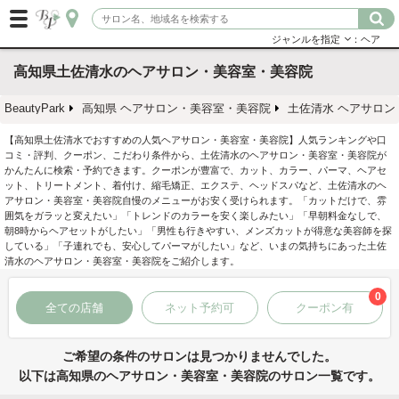
ジャンルを指定
：ヘア
高知県土佐清水のヘアサロン・美容室・美容院
BeautyPark
高知県 ヘアサロン・美容室・美容院
土佐清水 ヘアサロン
【高知県土佐清水でおすすめの人気ヘアサロン・美容室・美容院】人気ランキングや口
コミ・評判、クーポン、こだわり条件から、土佐清水のヘアサロン・美容室・美容院が
かんたんに検索・予約できます。クーポンが豊富で、カット、カラー、パーマ、ヘアセ
ット、トリートメント、着付け、縮毛矯正、エクステ、ヘッドスパなど、土佐清水のヘ
アサロン・美容室・美容院自慢のメニューがお安く受けられます。「カットだけで、雰
囲気をガラッと変えたい」「トレンドのカラーを安く楽しみたい」「早朝料金なしで、
朝8時からヘアセットがしたい」「男性も行きやすい、メンズカットが得意な美容師を探
している」「子連れでも、安心してパーマがしたい」など、いまの気持ちにあった土佐
清水のヘアサロン・美容室・美容院をご紹介します。
0
全ての店舗
ネット予約可
クーポン有
ご希望の条件のサロンは見つかりませんでした。
以下は高知県のヘアサロン・美容室・美容院のサロン一覧です。