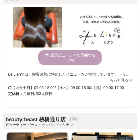
楽天ビューティで予約する
[PR]
Le Lienでは、髪質改善に特化したメニューをご提供しています。トリートメントや縮毛矯正にこだわり、髪を美しく保つための多彩なアプローチをお楽しみいただけます。マンツーマンの丁寧なカウンセリングと施術により、お客様一人ひとりの髪のニーズに寄り添い、理想のスタイルを実現します。穏やかな雰囲気の中で心身が休まり、親しみやすさが魅力のこのサロンで、リラックスしながら時間を過ごしてみませんか。幅広い年齢のお客様にご利用いただけるLe Lienでは、駐車場やお子様連れ歓迎サービスを提供し、ストレスフリーな来店をお約束します。 当店では、髪質改善サロンとして、顧客様の中でもたくさんの方に髪質の変化をご体験して頂き、自分の髪が変わる楽しさを実感して頂けるように、あなたの髪をより美しくするお手伝いをいたします。
もっと見る
【火金土日】09:00-18:00/【水木】09:00-16:00/【祝】09:00-17:00
定休日：
月曜日/第3火曜日
beauty:beast 桟橋通り店
ビューティー ビースト サンバシドオリテン