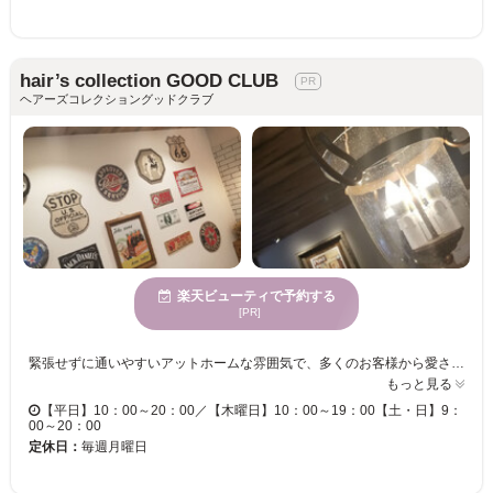
hair’s collection GOOD CLUB
ヘアーズコレクショングッドクラブ
楽天ビューティで予約する
[PR]
緊張せずに通いやすいアットホームな雰囲気で、多くのお客様から愛されているヘアサロン【hair’scollection GOOD CLUB】 落ち着いた空間と、気さくなスタッフの雰囲気が居心地良く、なんでも相談できるので、大型店が苦手な方や来店がはじめての方も、リラックスしてお過ごしいただけます♪☆ ＜ショートからロングまでおまかせ☆＞ 当店のカットはお客様の骨格や髪質、クセはもちろん、理想の色味・髪の状態・質感を考慮したデザイン！どこから見ても綺麗＆小顔効果抜群で、伸びてもラインが崩れにくいヘアスタイルに導きます♪親しみやすいスタッフが多いのが支持される理由！！それでいて、確かな技術と豊富な知識で親身にご対応◎お気軽に相談して下さいね☆ ぜひ【hair’s collection GOOD CLUB】で理想のヘアスタイルを手に入れませんか？
もっと見る
【平日】10：00～20：00／【木曜日】10：00～19：00【土・日】9：
00～20：00
定休日：
毎週月曜日