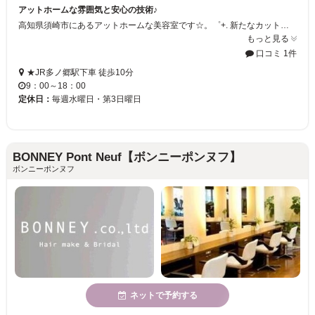
アットホームな雰囲気と安心の技術♪
高知県須崎市にあるアットホームな美容室です☆。゜+. 新たなカットテクニックをリーズナブルな価格で提供していますよ♪ 従来のカットよりも長持ちな「内径質感デザイン」を試してみませんか？ ぜひ1度いらしてみてくださいね♪
もっと見る
口コミ 1件
★JR多ノ郷駅下車 徒歩10分
9：00～18：00
定休日：
毎週水曜日・第3日曜日
BONNEY Pont Neuf【ボンニーポンヌフ】
ボンニーポンヌフ
ネットで予約する