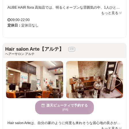
AUBE HAIR flora 高知店では、明るくオープンな雰囲気の中、1人ひとりの髪質や骨格に合ったスタイルをご提案いたします。当サロンでは、男女を問わずライフスタイルに合わせた“自分に似合う”スタイルを大切にし、トレンドを取り入れつつ“私らしい可愛さ”を演出します。また、何度も通えるお手頃価格で、理想のヘアスタイルを持続可能。若い女性に特に支持されており、毎日がより楽しくなるようなお手伝いをいたします。心地よい、自分史上最高の似合わせヘアをAUBE HAIR flora 高知店で体験してみませんか。マンツーマンの丁寧なカウンセリングと施術で、お客様一人ひとりに寄り添います。ぜひ一度お越しください。
もっと見る
09:00-22:00
定休日：
定休日なし
Hair salon Arte【アルテ】
ヘアーサロン アルテ
楽天ビューティで予約する
[PR]
Hair salon Arteは、自分の家のように何度も来れそうな居心地の良さが自慢のサロンです。お客様が望むスタイルを叶えるため、カラーリングに熟練した美容プロフェッショナルがあなたに最適なカラーを提案します。女性に人気の当店で、あなたの個性を引き立て、洗練された髪色を実現してみませんか？お支払いもクレジットカードや電子マネー、QR・バーコード決済でラクラク＆スマートに。多くの方々に愛されるHair salon Arteで、洗練された新しい自分を見つけてください。心身が休まる場所で、日常から解放されながら、ワンランクアップしたスタイルを楽しめます。心地良い空間での施術を体験し、大人の美しさを引き立てる髪型を実現してください。
もっと見る