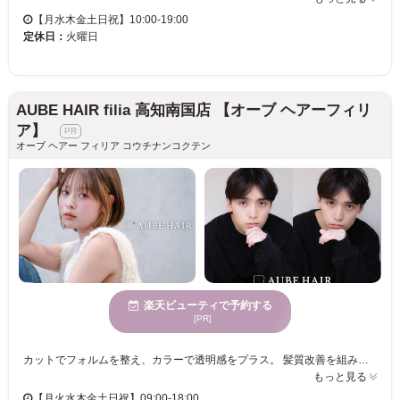
【月水木金土日祝】10:00-19:00
定休日：
火曜日
AUBE HAIR filia 高知南国店 【オーブ ヘアーフィリ
ア】
オーブ ヘアー フィリア コウチナンコクテン
楽天ビューティで予約する
[PR]
カットでフォルムを整え、カラーで透明感をプラス。 髪質改善を組み合わせることで、触れるたびに違いがわかるツヤ髪へ。 朝のセットもラクになり、毎日のスタイリングがもっと楽しくなる。 あなたらしいカラーとカットを叶える、満足度の高い仕上がりをぜひ体験してください♪ スタッフ一同、お客様のご来店を心よりお待ちしております。
もっと見る
【月火水木金土日祝】09:00-18:00