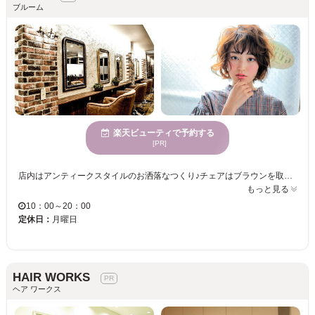
ブルーム
楽天ビューティで予約する
[PR]
店内はアンティークスタイルのお洒落なつくり♪チェアはブラウンを取り入れ、とても落ち着きのある雰囲気☆お隣の席とも程よいスペースが広がっているので、リラックスして施術が受けられます！ところどころに観葉植物を設置しお客様に癒しをお届け♪完全個室もご用意しているので、プライベートなサロンタイムを過ごしたい方にGOOD★ ＜当店おすすめ☆デザインカラー＞ ダメージが気になる方にも気軽にヘアカラーを楽しんで頂きたく、髪や頭皮に優しいオーガニックカラーを使用☆女性に嬉しい美髪が叶う仕上がりに♪髪に弾力やツヤも与えるので、いつまでも綺麗でお洒落ヘアを楽しみたい方にもおすすめ！ レディースはもちろんメンズも歓迎★プライベートに仕事に忙しい方に気軽にお洒落が楽しめるヘアをご提案♪簡単にスタイリングできるヘアで朝も楽ちん☆ぜひこの機会にお試しください！
もっと見る
10：00～20：00
定休日：
月曜日
HAIR WORKS
ヘア ワークス