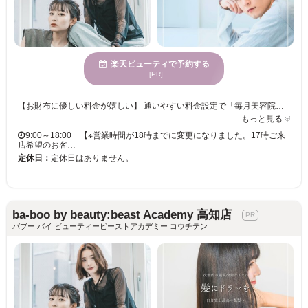
楽天ビューティで予約する
[PR]
【お財布に優しい料金が嬉しい】 通いやすい料金設定で「毎月美容院に行きたい」「美容院で楽しく過ごしたい」というお客様の綺麗をずっと応援します！ スタイリストの技術や使用する薬剤に一切の妥協ナシ！丁寧なカウンセリングであなたの“なりたい”を叶えてくれるサロンです☆ 【メンズカットならココ】 一人一人の個性を活かし、あらゆるシーンに対応したスタイルをご提案するメンズヘアはカットがキメ手！月1のメンテナンス感覚で通える価格設定も人気の秘訣◎ 楽にキマるスタイリングや、自宅でも再現性もバッチリ！ ◇新木駅より 徒歩3分 ◇当日予約・飛び込みでのご来店OK ◇クレジットカード／PayPay／楽天ペイ利用可 ◇スパ専門店並みの極上ヘッドスパメニューあり ショート/レイヤー/髪質改善/インナー/ハイライト/キッズカット/ヘアセット/前髪カット/ヘッドスパ/縮毛矯正/ブリーチ/学割U24/白髪ぼかし/白髪染め
もっと見る
9:00～18:00 【※営業時間が18時までに変更になりました。17時ご来
店希望のお客…
定休日：
定休日はありません。
ba-boo by beauty:beast Academy 高知店
バブー バイ ビューティービーストアカデミー コウチテン