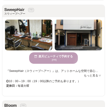
SweepHair
スウィープヘアー
楽天ビューティで予約する
[PR]
『SweepHair（スウィープヘアー）』は、アットホームな空間で居心地満点のサロンです♪キッズスペースも設けていますので、お子様連れの方も安心してご来店下さい☆様々なサービスでお客様に素敵な時間をお届けします♪19：00まで営業しておりますので、お買い物ついでやお仕事帰りにも気軽にお立ち寄りください☆ お客様1人ひとりスコープを使い、しっかりカウンセリングさせていただきます♪希望のスタイルを上手に伝えられない方や、勇気がなくてヘアチェンジが出来ない方の悩みを汲み取り、似合うスタイルをご提案させて頂きますので、初めての方も気軽にご来店下さい！
もっと見る
10：00～19：00（19：00以降のご予約も承ります。）
定休日：
毎週火曜
Bloom