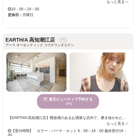
もっと見る
10：00～19：00
定休日：
月曜日
EARTH/A 高知潮江店
アース オーセンティック コウチウシオエテン
楽天ビューティで予約する
[PR]
【EARTH/A 高知潮江店】開放感のあるお洒落な店内で、磨き抜かれた技術が味わえます♪ お客様一人ひとりへの丁寧なカウンセリングが魅力的★ベテランの実力派スタイリスト多数在籍！トレンドをプラスして、セルフスタイリングが楽になる再現性の高いスタイルに♪ 【EARTH/A 高知潮江店】で、キレイへの近道を見つけませんか？
もっと見る
【受付時間】 カラー・パーマ・カット 9：00～18：00 最終受付18：
00