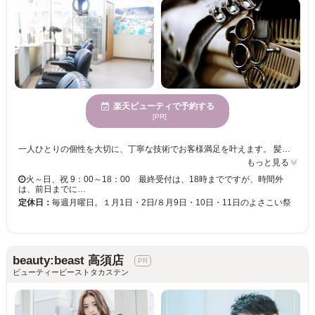
楽天ビューティで予約する
[PR]
一人ひとりの個性を大切に、丁寧な技術でお客様満足を叶えます。 髪のダメージが気になる方にオススメの毛髪判断に定評があり、クセ、髪質を見極め提案します。 再現性の高いスタイル☆忙しい朝にもサロン帰りのスタイリングが出来ると定評です◎ 【ソニル縮毛矯正】独自の縮毛矯正で施術後の手入れが簡単。 【リーフウェーブ】特許システムのパーマでウェーブの持続性が優れています。 【ヘレン・カラー】ファッションカラーからグレイカラーまで、従来のヘアカラーとは全く違った染毛メカニズムの特許ヘアカラーです。ダメージを軽減したヘアカラーで頭皮と髪にやさしく染めます。 【ダメージサプレッション-システム】ヘアカラー、パーマ、縮毛矯正等の施術にフリーチョイスでき、今までにない、艶髪になります。（特許製法商品使用） 【ファミリーで通えるから安心】メンズにも人気のサロン、お子様連れでも安心してご来店いただけます。 ☆幅広い世代から支持を受けてます◎
もっと見る
火～日、祝 9：00～18：00 最終受付は、18時までですが、時間外
は、前日までに…
定休日：
毎週月曜日。１月1日・2日/８月9日・10日・11日のよさこい祭
beauty:beast 高須店
ビューティービーストタカステン