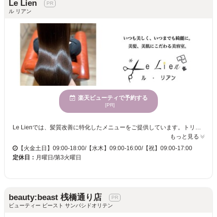
Le Lien
ル リアン
楽天ビューティで予約する
[PR]
Le Lienでは、髪質改善に特化したメニューをご提供しています。トリートメントや縮毛矯正にこだわり、髪を美しく保つための多彩なアプローチをお楽しみいただけます。マンツーマンの丁寧なカウンセリングと施術により、お客様一人ひとりの髪のニーズに寄り添い、理想のスタイルを実現します。穏やかな雰囲気の中で心身が休まり、親しみやすさが魅力のこのサロンで、リラックスしながら時間を過ごしてみませんか。幅広い年齢のお客様にご利用いただけるLe Lienでは、駐車場やお子様連れ歓迎サービスを提供し、ストレスフリーな来店をお約束します。 当店では、髪質改善サロンとして、顧客様の中でもたくさんの方に髪質の変化をご体験して頂き、自分の髪が変わる楽しさを実感して頂けるように、あなたの髪をより美しくするお手伝いをいたします。
もっと見る
【火金土日】09:00-18:00/【水木】09:00-16:00/【祝】09:00-17:00
定休日：
月曜日/第3火曜日
beauty:beast 桟橋通り店
ビューティー ビースト サンバシドオリテン