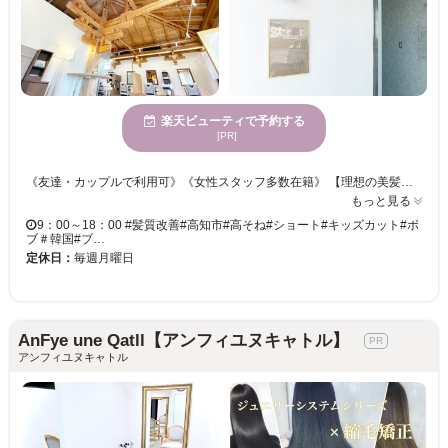
楽天ビューティで予約する
[PR]
《友達・カップルで利用可》《女性スタッフ多数在籍》 【理想の美髪でヘアスタイルを楽しむ♪オリジナルの髪質改善トリートメントが大人気◎】 豊富なカラー剤取扱い☆ツヤが欲しい・透明感のあるカラーを希望など様々ご要望にお応え！！ 「骨格×髪質」を見極め、計算しつくされたカット技術をご提供☆彡 アナタのなりたかったイメージを当サロンのスタイリストが叶えます♪♪
もっと見る
9：00～18：00 #髪質改善#高知市#高そね#ショート#キッズカット#ボ
ブ＃韓国#ブ…
定休日：
毎週月曜日
AnFye une Qatll【アンフィユヌキャトル】
アンフィユヌキャトル