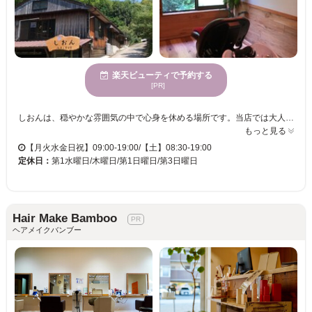
楽天ビューティで予約する
[PR]
しおんは、穏やかな雰囲気の中で心身を休める場所です。当店では大人の美しさを引き立てるトレンドと個性を融合したカラーの提案が得意です。完全マンツーマンで行われる丁寧なカウンセリングと施術で、白髪やクセ毛、年齢による髪の悩みを解消し、お客様の理想のスタイルを実現します。頭皮ケアを通じて髪と頭皮の土台を整えることで、自然なツヤとまとまりを持つ健康的な髪に仕上げます。また、施術前後に行うMANAトリートメントで、繰り返すほど髪は扱いやすくなり、毎日のスタイリングも楽になります。居心地の良さを感じながら、髪の健康を大切にしたいという方にぴったりのサロンです。駐車場を完備し、ストレスを解消できる空間として皆様をお待ちしています。
もっと見る
【月火水金日祝】09:00-19:00/【土】08:30-19:00
定休日：
第1水曜日/木曜日/第1日曜日/第3日曜日
Hair Make Bamboo
ヘアメイクバンブー