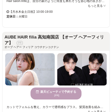
Hair salon Arteは、自分の家のように何度も来れそうな居心地の良さが自慢のサロンです。お客様が望むスタイルを叶えるため、カラーリングに熟練した美容プロフェッショナルがあなたに最適なカラーを提案します。女性に人気の当店で、あなたの個性を引き立て、洗練された髪色を実現してみませんか？お支払いもクレジットカードや電子マネー、QR・バーコード決済でラクラク＆スマートに。多くの方々に愛されるHair salon Arteで、洗練された新しい自分を見つけてください。心身が休まる場所で、日常から解放されながら、ワンランクアップしたスタイルを楽しめます。心地良い空間での施術を体験し、大人の美しさを引き立てる髪型を実現してください。
もっと見る
【月水木金土日祝】10:00-19:00
定休日：
火曜日
AUBE HAIR filia 高知南国店 【オーブ ヘアーフィリ
ア】
オーブ ヘアー フィリア コウチナンコクテン
楽天ビューティで予約する
[PR]
カットでフォルムを整え、カラーで透明感をプラス。 髪質改善を組み合わせることで、触れるたびに違いがわかるツヤ髪へ。 朝のセットもラクになり、毎日のスタイリングがもっと楽しくなる。 あなたらしいカラーとカットを叶える、満足度の高い仕上がりをぜひ体験してください♪ スタッフ一同、お客様のご来店を心よりお待ちしております。
もっと見る