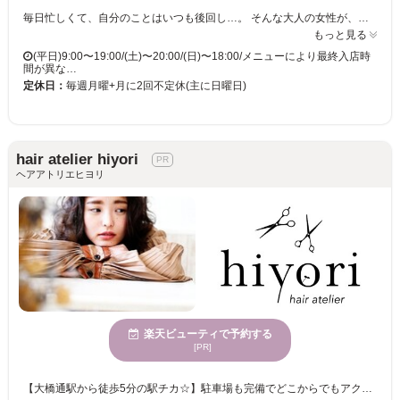
毎日忙しくて、自分のことはいつも後回し…。 そんな大人の女性が、ふっと力を抜ける場所でありたいと思っています。 髪のうねり・パサつき・広がりが気になり始める30代〜40代の方には、髪への負担を抑え、自然な仕上がりになる「髪質改善ストレート(縮毛矯正)」で、乾かすだけでまとまる扱いやすい髪へ。 朝の支度がラクになり、「もっと早く来ればよかった」と感じていただけるような仕上がりを目指しています。 さらに、ダメージを抑えた「髪質改善カラー」や「髪質改善白髪染め」など、大人女性が安心して続けられる施術にもこだわっています。 また、ストレスや疲れが抜けにくくなる年代の女性には、「ドライヘッドスパ」が人気です。 目の重さや頭のコリをじんわりほぐし、終わった頃には視界が明るくなるような、深いリラックス時間をご提供しています。 毎月のご褒美として通われるお客様も多いメニューです。 ★お電話でのご予約、お問い合わせには対応しておりません。ネット予約にご協力お願い致します★
もっと見る
(平日)9:00〜19:00/(土)〜20:00/(日)〜18:00/メニューにより最終入店時
間が異な…
定休日：
毎週月曜+月に2回不定休(主に日曜日)
hair atelier hiyori
ヘアアトリエヒヨリ
楽天ビューティで予約する
[PR]
【大橋通駅から徒歩5分の駅チカ☆】駐車場も完備でどこからでもアクセス抜群！！オーガニックにこだわり、商材・店内の雰囲気すべてがナチュラル派の癒し系サロン★ゆっくり過ごせる静かな空間で、豊富な知識・経験とハイクオリティな技術、そして丁寧なカウンセリングで満足いく仕上りをご提供いたします♪ 【40・50代の方にもオススメ♪】 あなただけのカラーで理想のスタイルが実現！髪に優しいダメージレスの薬剤使用で、髪の状態＋なりたいイメージに合わせて美しい髪色を叶えます☆いつまでも若々しく、キレイなヘアに・・・♪