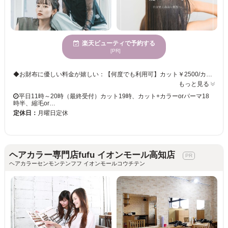
楽天ビューティで予約する
[PR]
◆お財布に優しい料金が嬉しい：【何度でも利用可】カット￥2500/カットカラー￥4500 プチプライスな料金設定で「毎月美容院に行きたい」「美容院で楽しく過ごしたい」というゲスト様の綺麗をずっと応援します！ジュニアスタイリストによる施術です。講師がしっかりチェックいたします☆仕上がりはご安心ください☆☆ 講師が施術する「講師指名限定」メニューもございます♪ ◆次世代髪質改善メニュー：【新規限定】髪質改善トリートメント ￥7000 髪の毛を艶々にしたい/セットに時間がかかる/パサツキが気になる。ブリーチで髪の毛が広がる.さまざまな髪質のお悩みを解決する髪質改善トリートメント&髪質改善ストレート&髪質改善カラー 髪質を“柔らかく艶のある状態”へ改善し乾かすだけでまとまる圧倒的な艶髪へと導きます。
もっと見る
平日11時～20時（最終受付）カット19時、カット+カラーorパーマ18
時半、縮毛or…
定休日：
月曜日定休
ヘアカラー専門店fufu イオンモール高知店
ヘアカラーセンモンテンフフ イオンモールコウチテン