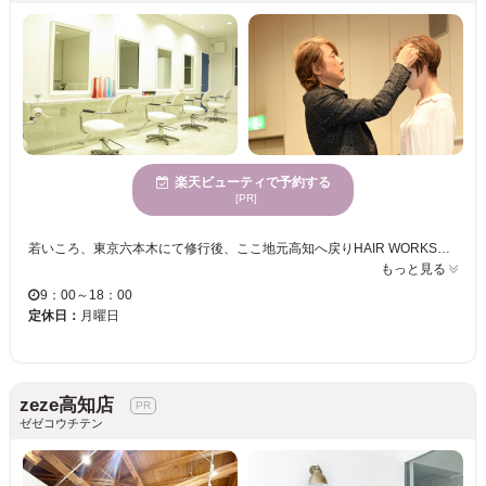
楽天ビューティで予約する
[PR]
若いころ、東京六本木にて修行後、ここ地元高知へ戻りHAIR WORKSを開業。 HAIR WORKSをオープンしてからずっと通ってくださっているお客様も、新しくいらっしゃるお客様も、オーナー森澤 暢旭久の技術をぜひ体感しにいらしてください。 数々のサロン様や、美容業界より講師の依頼が引手数多なオーナーだから実現可能な、その後の手入れのしやすさはもちろんの仕上がり！ 数々のヘアショーやコンテストで活躍し、更には審査員も務めており、多数のプロより支持を得ている森澤だからこそできる日本髪などもおススメです！
もっと見る
9：00～18：00
定休日：
月曜日
zeze高知店
ゼゼコウチテン