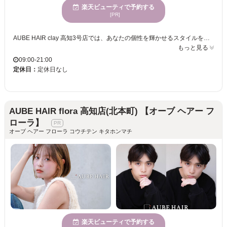
楽天ビューティで予約する
[PR]
AUBE HAIR clay 高知3号店では、あなたの個性を輝かせるスタイルをお届けします。1人ひとりの髪質や骨格を丁寧に見極めることで、ライフスタイルに溶け込む“自分に似合う”スタイルを提供。誰しもが持つ“私らしい可愛さ”を大切にし、トレンドを取り入れたヘアスタイルをお手頃な価格でキープできます。女性に人気のある当サロンでは、あなたの願いを叶えるスタイルを実現。AUBE HAIR clayで、日常を彩る最高のヘアスタイルを体験し、毎日がもっと楽しく自信に満ちた日々に。マンツーマンの丁寧なカウンセリングと施術で、あなたの「なりたい自分」に一歩近づけます。
もっと見る
09:00-21:00
定休日：
定休日なし
AUBE HAIR flora 高知店(北本町) 【オーブ ヘアー フ
ローラ】
オーブ ヘアー フローラ コウチテン キタホンマチ
楽天ビューティで予約する