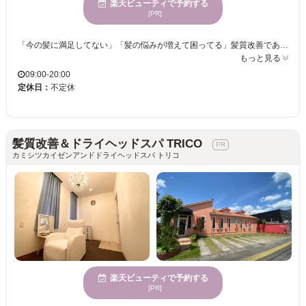
楽天ビューティで予約する
[PR]
「今の髪に満足してない」「髪の悩みが増えて困ってる」髪質改善であなたの人生を変えてみませんか？髪を綺麗にしたいお客様は是非Latte【ラテ】で髪質改善してみて下さい☆必ずご満足する艶髪をご提供させて頂きます。 【大人女性×髪質改善】「髪質で悩むのはもうやめませんか？」マンツーマン施術の髪質改善サロン♪髪質改善、縮毛矯正に特化した「髪にドラマを。」取扱◎当店では10分～30分しっかりカウンセリングを行い、一人ひとり質に合わせ、丁寧な施術をいたします。【髪質改善/縮毛矯正/トリートメント】 30～50代の女性におすすめ◎髪質の変化に対して何やっても効果実感・改善・キレイにならない方オススメサロンです！
もっと見る
09:00-20:00
定休日：
不定休
髪質改善＆ドライヘッドスパ TRICO
カミシツカイゼンアンドドライヘッドスパ トリコ
楽天ビューティで予約する
[PR]