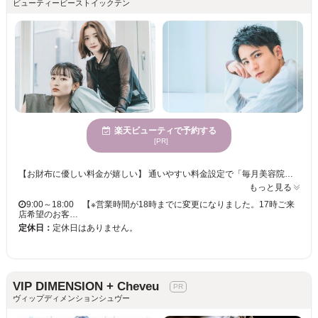
ビューティービーストイックテン
楽天ビューティで予約する
[PR]
【お財布に優しい料金が嬉しい】 通いやすい料金設定で「毎月美容院に行きたい」「美容院で楽しく過ごしたい」というお客様の綺麗をずっと応援します！ スタイリストの技術や使用する薬剤に一切の妥協ナシ！丁寧なカウンセリングであなたの“なりたい”を叶えてくれるサロンです☆ 【メンズカットならココ】 一人一人の個性を活かし、あらゆるシーンに対応したスタイルをご提案するメンズヘアはカットがキメ手！月1のメンテナンス感覚で通える価格設定も人気の秘訣◎ 楽にキマるスタイリングや、自宅でも再現性もバッチリ！ ◇土佐一宮駅より 徒歩5分 ◇当日予約・飛び込みでのご来店OK ◇クレジットカード／PayPay／楽天ペイ利用可 ◇スパ専門店並みの極上ヘッドスパメニューあり ショート/レイヤー/髪質改善/インナー/ハイライト/キッズカット/ヘアセット/前髪カット/ヘッドスパ/縮毛矯正/ブリーチ/学割U24/白髪ぼかし/白髪染め
もっと見る
9:00～18:00 【※営業時間が18時までに変更になりました。17時ご来
店希望のお客…
定休日：
定休日はありません。
VIP DIMENSION + Cheveu
ヴィップディメンションシュヴー