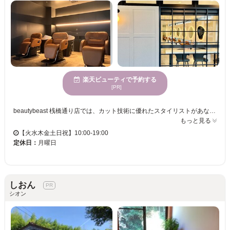
楽天ビューティで予約する
[PR]
beautybeast 桟橋通り店では、カット技術に優れたスタイリストがあなたの魅力を引き立てるスタイルを実現します。ここでは、ストレスを解消できる空間が広がり、訪れるたびに心地よさを感じられます。また、多様な年齢向けのスタイル提案が可能で、どなたでも心から満足するヘアスタイルをご体験いただけます。お手頃な価格で通いやすく、日々のスタイルチェンジを楽しむ方に最適です。特にカットに自信があるため、自分だけの特別なヘアスタイルが見つかります。beautybeast 桟橋通り店で、新しい自分を発見し、毎日の生活に自信をプラスしましょう。
もっと見る
【火水木金土日祝】10:00-19:00
定休日：
月曜日
しおん
シオン