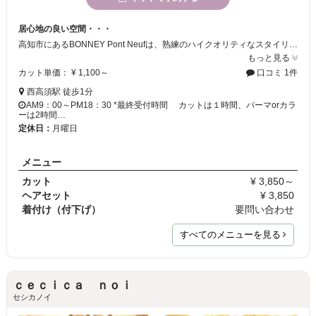
居心地の良い空間・・・
高知市にあるBONNEY Pont Neufは、熟練のハイクオリティなスタイリストから新進気鋭のハイセンスな若いスタッフまで、個性豊かなスタッフが沢山居ます！きっと貴方に合った、お気に入りのスタイリストが見つかるはず・・・。 気さくで明るい雰囲気で、お客様に居心地の良さを感じて頂けるような、優雅な癒しの空間作りをしています。
もっと見る
カット単価： ¥ 1,100～
口コミ 1件
西高須駅 徒歩1分
AM9：00～PM18：30 *最終受付時間 カットは１時間、パーマorカラ
ーは2時間…
定休日：
月曜日
メニュー
カット
¥ 3,850～
ヘアセット
¥ 3,850
着付け（付下げ）
要問い合わせ
すべてのメニューを見る
ｃｅｃｉｃａ ｎｏｉ
セシカノイ