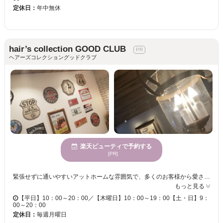
定休日：
年中無休
hair’s collection GOOD CLUB
ヘアーズコレクショングッドクラブ
楽天ビューティで予約する
[PR]
緊張せずに通いやすいアットホームな雰囲気で、多くのお客様から愛されているヘアサロン【hair’scollection GOOD CLUB】 落ち着いた空間と、気さくなスタッフの雰囲気が居心地良く、なんでも相談できるので、大型店が苦手な方や来店がはじめての方も、リラックスしてお過ごしいただけます♪☆ ＜ショートからロングまでおまかせ☆＞ 当店のカットはお客様の骨格や髪質、クセはもちろん、理想の色味・髪の状態・質感を考慮したデザイン！どこから見ても綺麗＆小顔効果抜群で、伸びてもラインが崩れにくいヘアスタイルに導きます♪親しみやすいスタッフが多いのが支持される理由！！それでいて、確かな技術と豊富な知識で親身にご対応◎お気軽に相談して下さいね☆ ぜひ【hair’s collection GOOD CLUB】で理想のヘアスタイルを手に入れませんか？
もっと見る
【平日】10：00～20：00／【木曜日】10：00～19：00【土・日】9：
00～20：00
定休日：
毎週月曜日