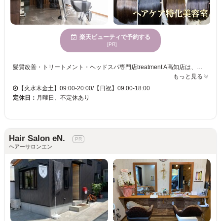
楽天ビューティで予約する
[PR]
髪質改善・トリートメント・ヘッドスパ専門店treatment A高知店は、落ち着いた雰囲気の店内で、自然の温もりを感じながらリラックスしていただけます。髪の悩みに合わせた多彩なトリートメントを取り揃え、髪のツヤと手触りを向上させる施術を提供します。私たちは、年齢を問わず様々な方に利用されており、クレジットカード対応の便利さも兼ね備えています。ここで、より健康的で美しい髪を手に入れて、日常のストレスを解消し、自分自身をより魅力的に引き出すお手伝いをいたします。treatment A高知店で心身共にリフレッシュしませんか。
もっと見る
【火水木金土】09:00-20:00/【日祝】09:00-18:00
定休日：
月曜日、不定休あり
Hair Salon eN.
ヘアーサロンエン