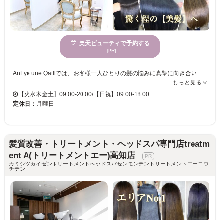
楽天ビューティで予約する
[PR]
AnFye une Qatllでは、お客様一人ひとりの髪の悩みに真摯に向き合い、最適なスタイルを提供しています。特に縮毛矯正が得意で、うねりやくせ毛に悩む方も理想のまっすぐな髪を実現します。自然の温もりが感じられる空間で、心身ともにリラックスしながら施術を受けていただけます。さまざまな年齢層のお客様に満足してもらえるよう、経験豊富なスタッフが丁寧に対応します。AnFye une Qatllのサービスを体験し、なりたい自分になりませんか？クレジットカードもご利用可能ですので、安心してご来店ください。
もっと見る
【火水木金土】09:00-20:00/【日祝】09:00-18:00
定休日：
月曜日
髪質改善・トリートメント・ヘッドスパ専門店treatm
ent A(トリートメントエー)高知店
カミシツカイゼントリートメントヘッドスパセンモンテントリートメントエーコウ
チテン