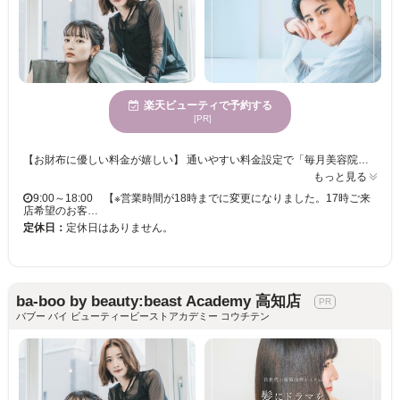
楽天ビューティで予約する
[PR]
【お財布に優しい料金が嬉しい】 通いやすい料金設定で「毎月美容院に行きたい」「美容院で楽しく過ごしたい」というお客様の綺麗をずっと応援します！ スタイリストの技術や使用する薬剤に一切の妥協ナシ！丁寧なカウンセリングであなたの“なりたい”を叶えてくれるサロンです☆ 【メンズカットならココ】 一人一人の個性を活かし、あらゆるシーンに対応したスタイルをご提案するメンズヘアはカットがキメ手！月1のメンテナンス感覚で通える価格設定も人気の秘訣◎ 楽にキマるスタイリングや、自宅でも再現性もバッチリ！ ◇新木駅より 徒歩3分 ◇当日予約・飛び込みでのご来店OK ◇クレジットカード／PayPay／楽天ペイ利用可 ◇スパ専門店並みの極上ヘッドスパメニューあり ショート/レイヤー/髪質改善/インナー/ハイライト/キッズカット/ヘアセット/前髪カット/ヘッドスパ/縮毛矯正/ブリーチ/学割U24/白髪ぼかし/白髪染め
もっと見る
9:00～18:00 【※営業時間が18時までに変更になりました。17時ご来
店希望のお客…
定休日：
定休日はありません。
ba-boo by beauty:beast Academy 高知店
バブー バイ ビューティービーストアカデミー コウチテン