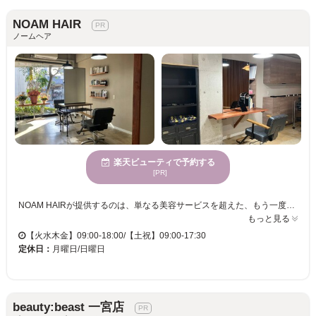
NOAM HAIR
ノームヘア
楽天ビューティで予約する
[PR]
NOAM HAIRが提供するのは、単なる美容サービスを超えた、もう一度自分を好きになれる特別な体験です。自然の温もりが感じられる空間で、心からリラックスしながら施術を受けられます。特にメンズスタイルに詳しいスタイリストが、骨格や髪質、ライフスタイルまで丁寧にカウンセリングし、あなただけに最適なヘアスタイルを提案します。駐車場やクレジットカード、QR決済も対応しており、アクセスや支払いも便利です。髪質改善から縮毛矯正、カラーリングまで幅広く対応し、日常生活をより輝かせるスタイルを実現します。この機会に「NOAM HAIR」で、新しい自分に出会いませんか。
もっと見る
【火水木金】09:00-18:00/【土祝】09:00-17:30
定休日：
月曜日/日曜日
beauty:beast 一宮店