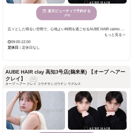
楽天ビューティで予約する
[PR]
広々とした明るい空間で、心地よい時間を過ごせるAUBE HAIR calmo 高知2号店。ここでは、お客様一人ひとりの髪質や骨格を丁寧に見極め、ライフスタイルに寄り添ったスタイルをご提案いたします。トレンドを巧みに取り入れつつ、あなたの個性を引き立てるデザインを実現します。心地よい価格設定で、継続して通いやすいのも魅力。特に若い女性に多く支持され、多様なニーズに対応できるのがAUBE HAIR calmoの強みです。ぜひ、自分らしい素敵なスタイルを手に入れて、毎日の生活を一層楽しくしてください。
もっと見る
09:00-22:00
定休日：
定休日なし
AUBE HAIR clay 高知3号店(鵜来巣) 【オーブ ヘアー
クレイ】
オーブ ヘアー クレイ コウチサンゴウテン ウグルス