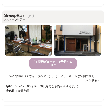
SweepHair
スウィープヘアー
楽天ビューティで予約する
[PR]
『SweepHair（スウィープヘアー）』は、アットホームな空間で居心地満点のサロンです♪キッズスペースも設けていますので、お子様連れの方も安心してご来店下さい☆様々なサービスでお客様に素敵な時間をお届けします♪19：00まで営業しておりますので、お買い物ついでやお仕事帰りにも気軽にお立ち寄りください☆ お客様1人ひとりスコープを使い、しっかりカウンセリングさせていただきます♪希望のスタイルを上手に伝えられない方や、勇気がなくてヘアチェンジが出来ない方の悩みを汲み取り、似合うスタイルをご提案させて頂きますので、初めての方も気軽にご来店下さい！
もっと見る
10：00～19：00（19：00以降のご予約も承ります。）
定休日：
毎週火曜