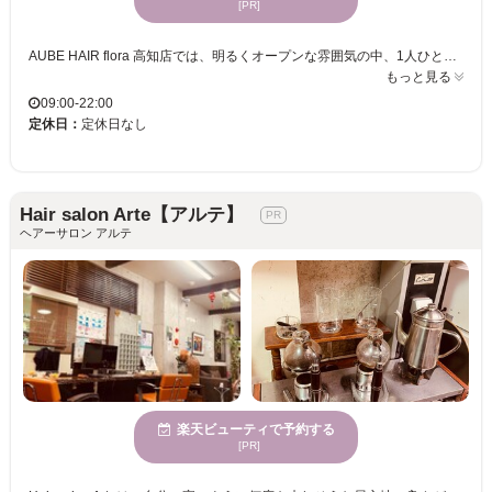
[PR]
AUBE HAIR flora 高知店では、明るくオープンな雰囲気の中、1人ひとりの髪質や骨格に合ったスタイルをご提案いたします。当サロンでは、男女を問わずライフスタイルに合わせた“自分に似合う”スタイルを大切にし、トレンドを取り入れつつ“私らしい可愛さ”を演出します。また、何度も通えるお手頃価格で、理想のヘアスタイルを持続可能。若い女性に特に支持されており、毎日がより楽しくなるようなお手伝いをいたします。心地よい、自分史上最高の似合わせヘアをAUBE HAIR flora 高知店で体験してみませんか。マンツーマンの丁寧なカウンセリングと施術で、お客様一人ひとりに寄り添います。ぜひ一度お越しください。
もっと見る
09:00-22:00
定休日：
定休日なし
Hair salon Arte【アルテ】
ヘアーサロン アルテ
楽天ビューティで予約する
[PR]