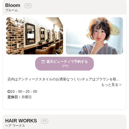
Bloom
ブルーム
楽天ビューティで予約する
[PR]
店内はアンティークスタイルのお洒落なつくり♪チェアはブラウンを取り入れ、とても落ち着きのある雰囲気☆お隣の席とも程よいスペースが広がっているので、リラックスして施術が受けられます！ところどころに観葉植物を設置しお客様に癒しをお届け♪完全個室もご用意しているので、プライベートなサロンタイムを過ごしたい方にGOOD★ ＜当店おすすめ☆デザインカラー＞ ダメージが気になる方にも気軽にヘアカラーを楽しんで頂きたく、髪や頭皮に優しいオーガニックカラーを使用☆女性に嬉しい美髪が叶う仕上がりに♪髪に弾力やツヤも与えるので、いつまでも綺麗でお洒落ヘアを楽しみたい方にもおすすめ！ レディースはもちろんメンズも歓迎★プライベートに仕事に忙しい方に気軽にお洒落が楽しめるヘアをご提案♪簡単にスタイリングできるヘアで朝も楽ちん☆ぜひこの機会にお試しください！
もっと見る
10：00～20：00
定休日：
月曜日
HAIR WORKS
ヘア ワークス