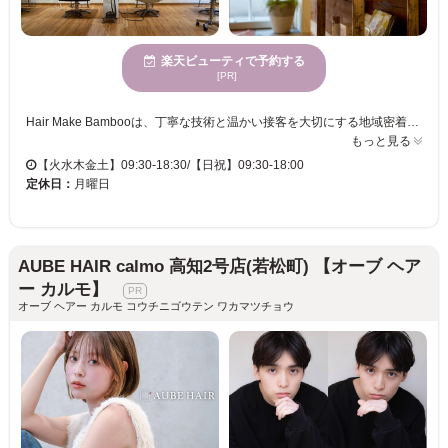
楽天ビューティで予約する
[PR]
Hair Make Bambooは、丁寧な技術と温かい接客を大切にする地域密着型サロンです。経験豊富なスタイリストが、お客様一人ひとりの髪質やライフスタイルに合わせたご提案を行い、“なりたい”を叶えるお手伝いをしています。 特に髪質改善メニューに力を入れており、広がり・パサつき・ダメージなど大人女性の髪のお悩みに寄り添い、扱いやすく美しい髪へ導きます。カット・カラー・パーマに加え、マツエクやエステも併設し、トータルビューティーをご提供。 自然の温もりを感じられる落ち着いた空間で、心も髪もリフレッシュできる時間をお過ごしください。通いやすい価格と居心地の良さで、多くのお客様にご利用いただいております。
もっと見る
【火水木金土】09:30-18:30/【日祝】09:30-18:00
定休日：
月曜日
AUBE HAIR calmo 高知2号店(若松町) 【オーブ ヘア
ー カルモ】
オーブ ヘアー カルモ コウチニゴウテン ワカマツチョウ