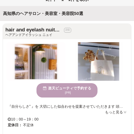
高知県のヘアサロン・美容室・美容院50選
hair and eyelash nuit...
ヘアアンドアイラッシュ ニュイ
楽天ビューティで予約する
[PR]
『自分らしさ” 』を 大切にした似合わせを提案させていただきます 頭皮や髪の毛に優しい厳選薬剤 ◎小顔に見える ◎朝が楽 ◎トレンド ◎垢抜けヘア ◎くせ毛改善 ◎明るい白染 ◎ダメージレス ◎ダブルブリーチ 完全予約制 〖デザインカラー＊高発色カラー＊艶髪改善＊美髪ケア＊ケアブリーチ＊初めての方も通いやすいサロン＊丁寧なカウンセリング〗 ご予約について 楽天ビューティ以外の予約入ってるお時間は”ご予約確定後” 日時変更お願いさせていただきます よろしくお願いいたします ⭐︎首が痛くなりにくいフルフラットのシャンプー台 ⭐︎空気清浄 エアドッグ プラズマクラスター 有 マスクでの施術もOK 駐車場有 事前カウンセリング ご予約時間ご相談などこちらよりお願いします♩ ⭐︎LINE⇒@395zwwuy ⭐︎hair.nuit@gmail.com
もっと見る
10：00～19：00
定休日：
不定休