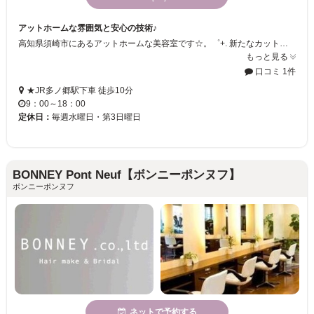
アットホームな雰囲気と安心の技術♪
高知県須崎市にあるアットホームな美容室です☆。゜+. 新たなカットテクニックをリーズナブルな価格で提供していますよ♪ 従来のカットよりも長持ちな「内径質感デザイン」を試してみませんか？ ぜひ1度いらしてみてくださいね♪
もっと見る
口コミ 1件
★JR多ノ郷駅下車 徒歩10分
9：00～18：00
定休日：
毎週水曜日・第3日曜日
BONNEY Pont Neuf【ボンニーポンヌフ】
ボンニーポンヌフ
ネットで予約する