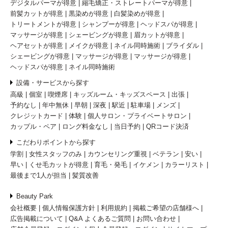
デジタルパーマが得意
縮毛矯正・ストレートパーマが得意
前髪カットが得意
黒染めが得意
白髪染めが得意
トリートメントが得意
シャンプーが得意
ヘッドスパが得意
マッサージが得意
シェービングが得意
眉カットが得意
ヘアセットが得意
メイクが得意
ネイル同時施術
ブライダル
シェービングが得意
マッサージが得意
マッサージが得意
ヘッドスパが得意
ネイル同時施術
設備・サービスから探す
高級
個室
喫煙席
キッズルーム・キッズスペース
出張
予約なし
年中無休
早朝
深夜
駅近
駐車場
メンズ
クレジットカード
体験
個人サロン・プライベートサロン
カップル・ペア
ロング料金なし
当日予約
QRコード決済
こだわりポイントから探す
学割
女性スタッフのみ
カウンセリング重視
ベテラン
安い
早い
くせ毛カットが得意
育毛・発毛
イケメン
カラーリスト
最後まで1人が担当
髪質改善
Beauty Park
会社概要
個人情報保護方針
利用規約
掲載ご希望の店舗様へ
広告掲載について
Q&A よくあるご質問
お問い合わせ