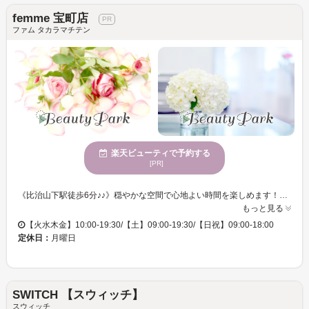
femme 宝町店
ファム タカラマチテン
楽天ビューティで予約する
[PR]
《比治山下駅徒歩6分♪♪》穏やかな空間で心地よい時間を楽しめます！くせ毛の改善に自信あり！様々な世代に愛される美容サロン！クレジットカードや電子マネー対応で、お支払いもスムーズ！高品質な施術でつい触れたくなるツヤ髪に！ 静かで穏やかな時間を過ごせるfemme 宝町店で、理想の髪を手に入れませんか？幅広い年齢層のお客様から支持されるこのサロンは、髪質改善と縮毛矯正に特化した専門的な施術を提供しています。うねりや広がり、パサつきにお悩みの方必見です。本気の美髪を追求するスタッフが、一人一人の髪質や悩みに寄り添いながら、オーダーメイドの施術で理想の髪へと導きます。水素カラーや美髪ストレートを駆使し、”つい触れたくなる”美しいツヤ髪を実現。信用できる技術とサービスで、美しい髪を手に入れ、安心して過ごせる心地よさを感じてください。
もっと見る
【火水木金】10:00-19:30/【土】09:00-19:30/【日祝】09:00-18:00
定休日：
月曜日
SWITCH 【スウィッチ】
スウィッチ