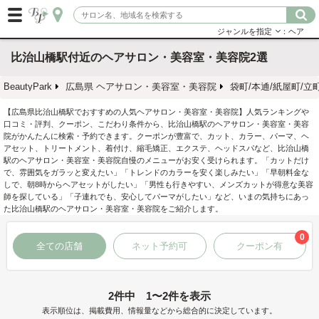
ジャンルを指定
：ヘア
比治山橋駅付近のヘアサロン・美容室・美容院2選
BeautyPark
広島県 ヘアサロン・美容室・美容院
袋町/本通/紙屋町/
【広島県比治山橋駅でおすすめの人気ヘアサロン・美容室・美容院】人気ランキングや
口コミ・評判、クーポン、こだわり条件から、比治山橋駅のヘアサロン・美容室・美容
院がかんたんに検索・予約できます。クーポンが豊富で、カット、カラー、パーマ、ヘ
アセット、トリートメント、着付け、縮毛矯正、エクステ、ヘッドスパなど、比治山橋
駅のヘアサロン・美容室・美容院自慢のメニューがお安く受けられます。「カットだけ
で、雰囲気をガラッと変えたい」「トレンドのカラーを安く楽しみたい」「早朝料金な
しで、朝8時からヘアセットがしたい」「男性も行きやすい、メンズカットが得意な美容
師を探している」「子連れでも、安心してパーマがしたい」など、いまの気持ちにあっ
た比治山橋駅のヘアサロン・美容室・美容院をご紹介します。
0
全ての店舗
ネット予約可
クーポン有
2件中 1〜2件を表示
表示順位は、掲載費用、情報量などから総合的に決定しています。