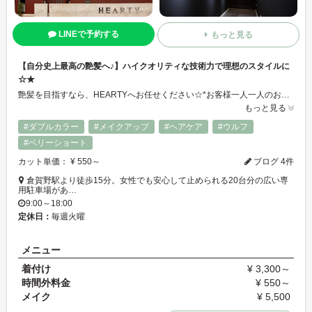
LINEで予約する
もっと見る
【自分史上最高の艶髪へ♪】ハイクオリティな技術力で理想のスタイルに
☆★
艶髪を目指すなら、HEARTYへお任せください☆*お客様一人一人のお悩みを丁寧にカウンセリングして、ベテランスタッフが確かな技術力でお客様にご満足いただけるスタイルを作り上げます♪髪のケアにも力を入れており、理想的な艶髪を実現致します★お客様の髪やお肌を第一に考え、厳選した安全な薬剤を使用しているので安心です♪
もっと見る
#ダブルカラー
#メイクアップ
#ヘアケア
#ウルフ
#ベリーショート
カット単価： ¥ 550～
ブログ 4件
倉賀野駅より徒歩15分。女性でも安心して止められる20台分の広い専
用駐車場があ…
9:00～18:00
定休日：
毎週火曜
メニュー
着付け
¥ 3,300～
時間外料金
¥ 550～
メイク
¥ 5,500