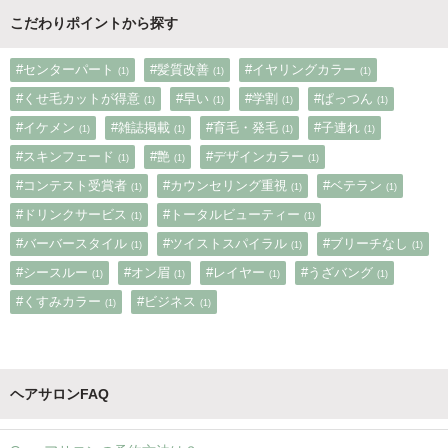
こだわりポイントから探す
#センターパート
#髪質改善
#イヤリングカラー
(1)
(1)
(1)
#くせ毛カットが得意
#早い
#学割
#ぱっつん
(1)
(1)
(1)
(1)
#イケメン
#雑誌掲載
#育毛・発毛
#子連れ
(1)
(1)
(1)
(1)
#スキンフェード
#艶
#デザインカラー
(1)
(1)
(1)
#コンテスト受賞者
#カウンセリング重視
#ベテラン
(1)
(1)
(1)
#ドリンクサービス
#トータルビューティー
(1)
(1)
#バーバースタイル
#ツイストスパイラル
#ブリーチなし
(1)
(1)
(1)
#シースルー
#オン眉
#レイヤー
#うざバング
(1)
(1)
(1)
(1)
#くすみカラー
#ビジネス
(1)
(1)
ヘアサロンFAQ