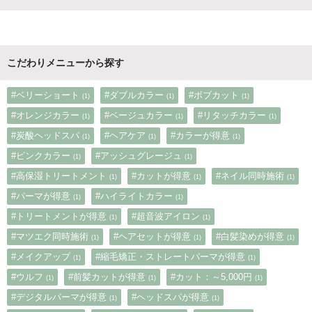
こだわりメニューから探す
#ベリーショート
#ダブルカラー
#ボブカット
(1)
(1)
(1)
#オレンジカラー
#ベージュカラー
#リタッチカラー
(1)
(1)
(1)
#炭酸ヘッドスパ
#ヘアケア
#カラーが得意
(1)
(1)
(1)
#ピンクカラー
#アッシュグレージュ
(1)
(1)
#高保湿トリートメント
#カットが得意
#ネイル同時施術
(1)
(1)
(1)
#パーマが得意
#ハイライトカラー
(1)
(1)
#トリートメントが得意
#超音波アイロン
(1)
(1)
#マツエク同時施術
#ヘアセットが得意
#白髪染めが得意
(1)
(1)
(1)
#メイクアップ
#縮毛矯正・ストレートパーマが得意
(1)
(1)
#ウルフ
#前髪カットが得意
#カット：～5,000円
(1)
(1)
(1)
#デジタルパーマが得意
#ヘッドスパが得意
(1)
(1)