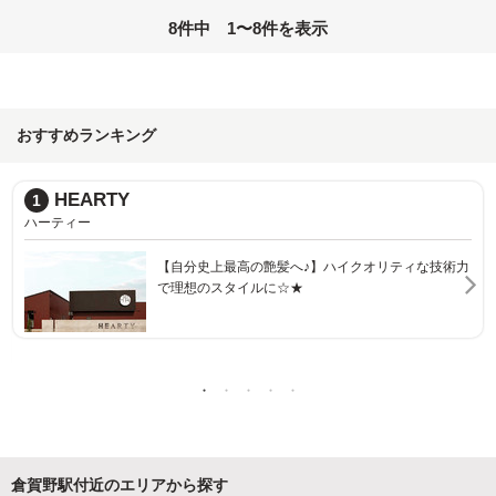
8件中 1〜8件を表示
おすすめランキング
unite
2
ユナイト
へ♪】ハイクオリティな技術力
お客様にベストなスタイルをご提案♪
★
倉賀野駅付近のエリアから探す