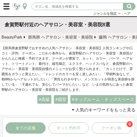
ジャンルを指定
：ヘア
倉賀野駅付近のヘアサロン・美容室・美容院8選
BeautyPark
群馬県 ヘアサロン・美容室・美容院
藤岡 ヘアサロン・美
【群馬県倉賀野駅でおすすめの人気ヘアサロン・美容室・美容院】人気ランキングや口
コミ・評判、クーポン、こだわり条件から、倉賀野駅のヘアサロン・美容室・美容院が
かんたんに検索・予約できます。クーポンが豊富で、カット、カラー、パーマ、ヘアセ
ット、トリートメント、着付け、縮毛矯正、エクステ、ヘッドスパなど、倉賀野駅のヘ
アサロン・美容室・美容院自慢のメニューがお安く受けられます。「カットだけで、雰
囲気をガラッと変えたい」「トレンドのカラーを安く楽しみたい」「早朝料金なしで、
朝8時からヘアセットがしたい」「男性も行きやすい、メンズカットが得意な美容師を探
している」「子連れでも、安心してパーマがしたい」など、いまの気持ちにあった倉賀
野駅のヘアサロン・美容室・美容院をご紹介します。
高級
個室
キッズルーム・キッズスペース
人気のキーワードをもっと見る
0
全ての店舗
ネット予約可
クーポン有