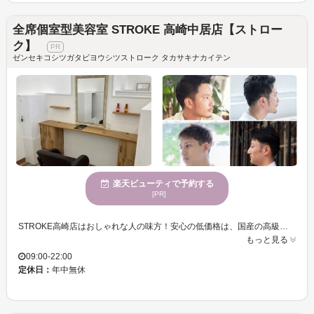
全席個室型美容室 STROKE 高崎中居店【ストロー
ク】
ゼンセキコシツガタビヨウシツストローク タカサキナカイテン
楽天ビューティで予約する
[PR]
STROKE高崎店はおしゃれな人の味方！安心の低価格は、国産の高級薬剤の一括仕入れ＆無駄なコスト削減で実現します☆経験豊富なスタイリストが、お客様に最高の満足を提供します◎上手い＆安い＆早いを叶える実力派サロンで、新しいアナタを発見しませんか？
もっと見る
09:00-22:00
定休日：
年中無休