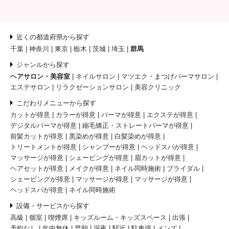
近くの都道府県から探す
千葉
神奈川
東京
栃木
茨城
埼玉
群馬
ジャンルから探す
ヘアサロン・美容室
ネイルサロン
マツエク・まつげパーマサロン
エステサロン
リラクゼーションサロン
美容クリニック
こだわりメニューから探す
カットが得意
カラーが得意
パーマが得意
エクステが得意
デジタルパーマが得意
縮毛矯正・ストレートパーマが得意
前髪カットが得意
黒染めが得意
白髪染めが得意
トリートメントが得意
シャンプーが得意
ヘッドスパが得意
マッサージが得意
シェービングが得意
眉カットが得意
ヘアセットが得意
メイクが得意
ネイル同時施術
ブライダル
シェービングが得意
マッサージが得意
マッサージが得意
ヘッドスパが得意
ネイル同時施術
設備・サービスから探す
高級
個室
喫煙席
キッズルーム・キッズスペース
出張
予約なし
年中無休
早朝
深夜
駅近
駐車場
メンズ