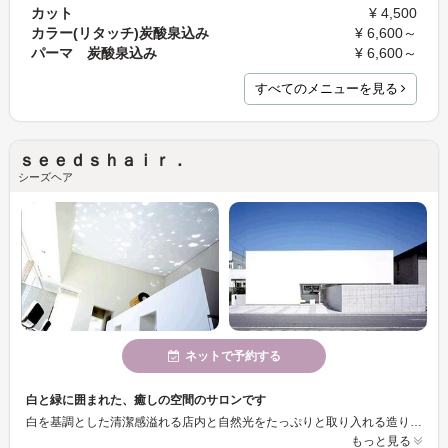
カット
¥ 4,500
カラー(リタッチ)炭酸泉込み
¥ 6,600～
パーマ 炭酸泉込み
¥ 6,600～
すべてのメニューを見る
ｓｅｅｄｓｈａｉｒ．
シーズヘア
ネットで予約する
白と緑に囲まれた、癒しの空間のサロンです
白を基調とした清潔感溢れる店内と自然光をたっぷりと取り入れる造りで時間の流れや四季の移ろいをゆっくりと味わうことができます。はじめてお越しのお客さまでもリラックスできるよう、質の高い技術とサービスの提供に力をいれております。皆さまのご来店を心よりお待ちしております。
もっと見る