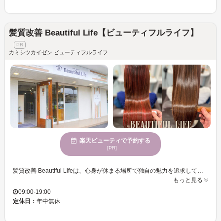
髪質改善 Beautiful Life【ビューティフルライフ】
カミシツカイゼン ビューティフルライフ
楽天ビューティで予約する
[PR]
髪質改善 Beautiful Lifeは、心身が休まる場所で独自の魅力を追求しています。幅広いお客様にご利用いただけることを大切にし、どなたでも心地よく過ごしていただけるよう多彩なサービスを提供しています。良心的な価格で、気軽にスタイルチェンジに挑戦できるのも魅力です。年齢を問わず、様々な方にご利用いただいております。お子様連れも大歓迎で、個室も用意しておりますので、プライバシーを重視したい方にもぴったり。駐車場完備でアクセスも簡単。髪質改善 Beautiful Lifeで新しい自分を見つけ、穏やかな時間をお過ごしください。
もっと見る
09:00-19:00
定休日：
年中無休