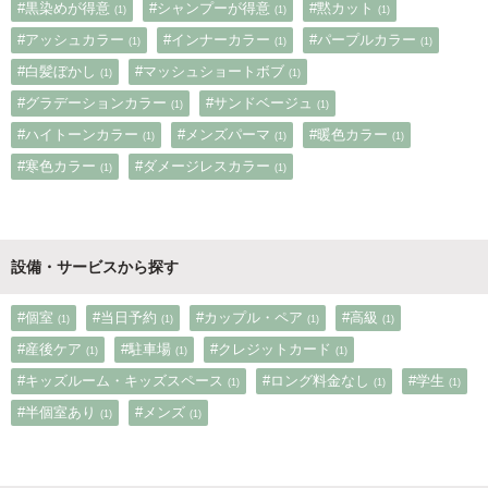
#黒染めが得意
#シャンプーが得意
#黙カット
(1)
(1)
(1)
#アッシュカラー
#インナーカラー
#パープルカラー
(1)
(1)
(1)
#白髪ぼかし
#マッシュショートボブ
(1)
(1)
#グラデーションカラー
#サンドベージュ
(1)
(1)
#ハイトーンカラー
#メンズパーマ
#暖色カラー
(1)
(1)
(1)
#寒色カラー
#ダメージレスカラー
(1)
(1)
設備・サービスから探す
#個室
#当日予約
#カップル・ペア
#高級
(1)
(1)
(1)
(1)
#産後ケア
#駐車場
#クレジットカード
(1)
(1)
(1)
#キッズルーム・キッズスペース
#ロング料金なし
#学生
(1)
(1)
(1)
#半個室あり
#メンズ
(1)
(1)