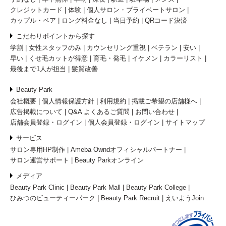
クレジットカード
体験
個人サロン・プライベートサロン
カップル・ペア
ロング料金なし
当日予約
QRコード決済
こだわりポイントから探す
学割
女性スタッフのみ
カウンセリング重視
ベテラン
安い
早い
くせ毛カットが得意
育毛・発毛
イケメン
カラーリスト
最後まで1人が担当
髪質改善
Beauty Park
会社概要
個人情報保護方針
利用規約
掲載ご希望の店舗様へ
広告掲載について
Q&A よくあるご質問
お問い合わせ
店舗会員登録・ログイン
個人会員登録・ログイン
サイトマップ
サービス
サロン専用HP制作
Ameba Owndオフィシャルパートナー
サロン運営サポート
Beauty Parkオンライン
メディア
Beauty Park Clinic
Beauty Park Mall
Beauty Park College
ひみつのビューティーパーク
Beauty Park Recruit
えいようJoin