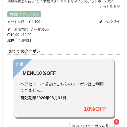
周船寺駅より徒歩5分☆女性スタイリストがメインのアットホームなヘアサロンです☆カウンセリングを大切にして、お客様のご希望を丁寧にお伺いし、理想のスタイルに仕上げます☆ 話題の頭浸浴や髪質改善、前髪クロスパーマで髪の悩みや疲れを改善して行きましょう! 是非Coqouへお越しください☆
もっと見る
#女性スタッフのみ
カット単価： ¥ 4,400～
ブログ 2件
「周船寺駅」から徒歩5分
10:00～19:00
定休日：
月曜日
おすすめクーポン
全員
MENU10％OFF
ヘアセットの場合はこちらのクーポンはご利用
できません。
有効期限
2026年08月31日
10%OFF
1
すべてのクーポンを見る