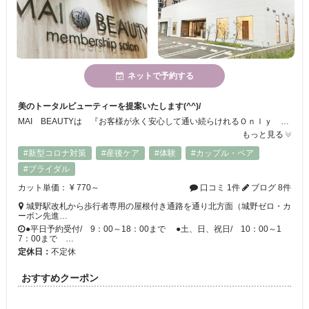
ネットで予約する
美のトータルビューティーを提案いたします(^^)/
MAI BEAUTYは 『お客様が永く安心して通い続らけれるＯｎｌｙ Ｏｎｅサロン』 をコンセプトとし、極上のリラクゼーションと癒しを感じていただく贅沢な空間でお客様と共に5年・10年後もずっとキレイを楽しむ 【ホリスティックビューティー(健康観美)】 を提案する 【ライフ デザイン サロン】 です。常に新しいビューティーメニュー展開を行って参りますのでご期待ください≪月曜日も営業しております≫
もっと見る
#新型コロナ対策
#産後ケア
#体験
#カップル・ペア
#ブライダル
カット単価： ¥ 770～
口コミ 1件
ブログ 8件
城野駅改札から歩行者専用の屋根付き通路を通り北方面（城野ゼロ・カ
ーボン先進…
●平日予約受付/ 9：00～18：00まで ●土、日、祝日/ 10：00～1
7：00まで …
定休日：
不定休
おすすめクーポン