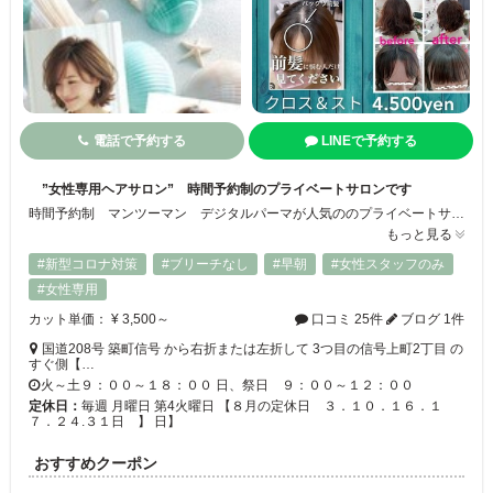
電話で予約する
LINEで予約する
”女性専用ヘアサロン” 時間予約制のプライベートサロンです
時間予約制 マンツーマン デジタルパーマが人気ののプライベートサロンです。公式ラインアカウントから24時間 お好きなお時間にご予約頂けます。
もっと見る
#新型コロナ対策
#ブリーチなし
#早朝
#女性スタッフのみ
#女性専用
カット単価： ¥ 3,500～
口コミ 25件
ブログ 1件
国道208号 築町信号 から右折または左折して 3つ目の信号上町2丁目 の
すぐ側【…
火～土９：００～１８：００ 日、祭日 ９：００～１２：００
定休日：
毎週 月曜日 第4火曜日 【８月の定休日 ３．１０．１６．１
７．２４.３１日 】 日】
おすすめクーポン