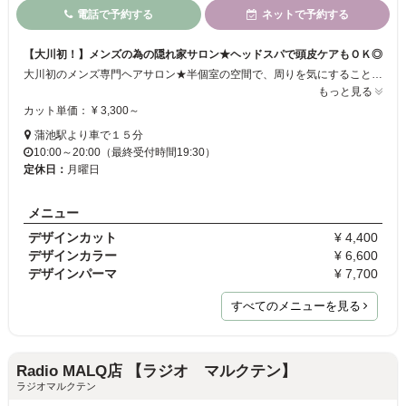
電話で予約する
ネットで予約する
【大川初！】メンズの為の隠れ家サロン★ヘッドスパで頭皮ケアもＯＫ◎
大川初のメンズ専門ヘアサロン★半個室の空間で、周りを気にすることなく、スタイルチェンジをお楽しみ頂けます。大胆イメージチェンジから、微調整までお任せ下さい。家でのスタイリングもアドバイスいたします！カットやカラーはもちろん、頭皮や毛穴の状態を改善する、極上ヘッドスパメニューも大人気。是非お試し下さい１
もっと見る
カット単価： ¥ 3,300～
蒲池駅より車で１５分
10:00～20:00（最終受付時間19:30）
定休日：
月曜日
メニュー
デザインカット
¥ 4,400
デザインカラー
¥ 6,600
デザインパーマ
¥ 7,700
すべてのメニューを見る
Radio MALQ店 【ラジオ マルクテン】
ラジオマルクテン