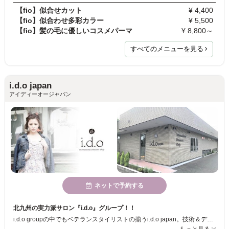
【fio】似合せカット
¥ 4,400
【fio】似合わせ多彩カラー
¥ 5,500
【fio】髪の毛に優しいコスメパーマ
¥ 8,800～
すべてのメニューを見る
i.d.o japan
アイディーオージャパン
ネットで予約する
北九州の実力派サロン『i.d.o』グループ！！
i.d.o groupの中でもベテランスタイリストの揃うi.d.o japan。技術＆デザイン力の高さを第一に、髪の素材美にこだわったケアメニューの開発、そして程よくトレンドを取り入れたスタイルをプロフェッショナルとしてお客様一人ひとりに合わせてご提案させていただきます。