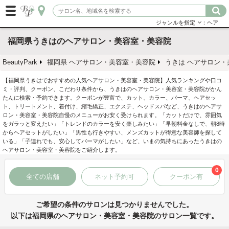
ジャンルを指定
：ヘア
福岡県うきはのヘアサロン・美容室・美容院
BeautyPark
福岡県 ヘアサロン・美容室・美容院
うきは ヘアサロン・
【福岡県うきはでおすすめの人気ヘアサロン・美容室・美容院】人気ランキングや口コ
ミ・評判、クーポン、こだわり条件から、うきはのヘアサロン・美容室・美容院がかん
たんに検索・予約できます。クーポンが豊富で、カット、カラー、パーマ、ヘアセッ
ト、トリートメント、着付け、縮毛矯正、エクステ、ヘッドスパなど、うきはのヘアサ
ロン・美容室・美容院自慢のメニューがお安く受けられます。「カットだけで、雰囲気
をガラッと変えたい」「トレンドのカラーを安く楽しみたい」「早朝料金なしで、朝8時
からヘアセットがしたい」「男性も行きやすい、メンズカットが得意な美容師を探して
いる」「子連れでも、安心してパーマがしたい」など、いまの気持ちにあったうきはの
ヘアサロン・美容室・美容院をご紹介します。
0
全ての店舗
ネット予約可
クーポン有
ご希望の条件のサロンは見つかりませんでした。
以下は福岡県のヘアサロン・美容室・美容院のサロン一覧です。