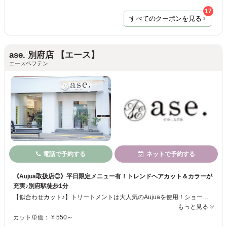
17
すべてのクーポンを見る
ase. 別府店 【エース】
エースベフテン
電話で予約する
ネットで予約する
《Aujua取扱店◎》平日限定メニュー有！トレンドヘアカット＆カラーが
充実♪別府駅徒歩1分
【似合わせカット♪】トリートメントは大人気のAujuaを使用！ショートを始めとしたスタイリングで理想のヘアスタイルに★アッシュ／ハイライト／グレージュ‥カラーメニューも充実☆彡ダメージレスな施術が艶髪を演出します！ヘアセットや着付けもご相談ください！～19:00まで営業／キッズスペース完備でお子様連れも安心◎別府駅徒歩1分の駅チカサロンで理想のヘアスタイルを叶えましょう♪
もっと見る
カット単価： ¥ 550～