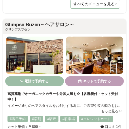
すべてのメニューを見る
Glimpse Buzen～ヘアサロン～
グリンプスブゼン
電話で予約する
ネットで予約する
高質薬剤でオーガニックカラーや外国人風も☆【各種着付・セット受付
中！】
イメージ通りのヘアスタイルをお創りする為に、ご希望や髪の悩みをお聞きし、お客様一人一人に合わせたメニュー、ヘアスタイルをご提案致します☆さらに、ヘアスタイルが長持ちするようにヘアケア・スタイリングのアドバイスも出来上がったヘアスタイルは施術した日から10日間の保証♪ パーマ・カット・カラー等でお気に召さない場合はご遠慮なくおっしゃってくださいね♪無料で直させて頂きます。 お気軽にお越し下さい！
もっと見る
#当日予約
#学割
#駅近
#駐車場
#クレジットカード
カット単価： ¥ 800～
口コミ 1件