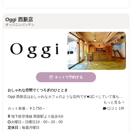
Oggi 西新店
オッジニシジンテン
ネットで予約する
おしゃれな空間でくつろぎのひととき
Oggi 西新店はおしゃれなカフェのような店内です■□広々していて落ち着いた空間なので、のんびりしたい方はぜひ遊びに来てくださいね♪＃ご来店お待ちしております★！
もっと見る
カット単価： ¥ 2,750～
口コミ 1件
地下鉄空港線 西新駅より徒歩3分
火曜日～日曜日10：00～20：00
定休日：
毎週月曜日