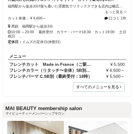
福岡駅から徒歩3分!!落ち着いた雰囲気でリラックスできる店内は幅広い年代の方に大人気◎丁寧な接客＆高技術であなたの“なりたい！”を叶えます☆。+お気軽にご来店下さい。
もっと見る
カット単価： ¥ 4,400～
口コミ 1件
西鉄 福岡駅から徒歩3分
10:00 ～20:00 最終受付 カラー・パーマ18:30 カット19:00 土日
祝日 …
定休日：
イムズの定休日(休館日)
メニュー
フレンチカット Made in France（ご新規様）（最終…
¥ 5,500
フレンチカラー（リタッチ〜全体）SB別（最終受付：1…
¥ 6,600～
フレンチパーマ C.SB別（最終受付：18時）
¥ 5,500～
すべてのメニューを見る
MAI BEAUTY membership salon
マイビューティーメンバーシップサロン