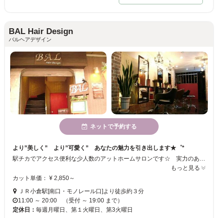
BAL Hair Design
バルヘアデザイン
ネットで予約する
より”美しく” より”可愛く” あなたの魅力を引き出します★゜*
駅チカでアクセス便利な少人数のアットホームサロンです☆ 実力のあるスタイリストがお客様の魅力をより引き出せるスタイルをご提案いたします！ カウンセリングも一人一人しっかりと丁寧に対応していますので髪のお悩み、なんでもご相談下さい♪
もっと見る
カット単価： ¥ 2,850～
ＪＲ小倉駅[南口・モノレール口]より徒歩約３分
11:00 ～ 20:00 （受付 ～ 19:00 まで）
定休日：
毎週月曜日、第１火曜日、第3火曜日