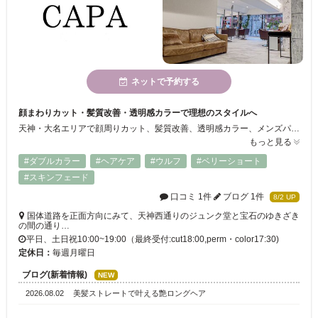
ネットで予約する
顔まわりカット・髪質改善・透明感カラーで理想のスタイルへ
天神・大名エリアで顔周りカット、髪質改善、透明感カラー、メンズパーマまで幅広く対応。 経験豊富なスタイリストが、一人ひとりの髪質・骨格・ライフスタイルに合わせてご提案しています。 大人女性からメンズまで通いやすいサロンで、毎日の扱いやすい理想のスタイルを叶えます！
もっと見る
#ダブルカラー
#ヘアケア
#ウルフ
#ベリーショート
#スキンフェード
口コミ 1件
ブログ 1件
8/2 UP
国体道路を正面方向にみて、天神西通りのジュンク堂と宝石のゆきざき
の間の通り…
平日、土日祝10:00~19:00（最終受付:cut18:00,perm・color17:30)
定休日：
毎週月曜日
ブログ(新着情報)
NEW
2026.08.02
美髪ストレートで叶える艶ロングヘア