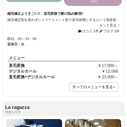
[PR]
縮毛矯正よりすごい!! 直毛変換で髪の悩み解消!!
縮毛矯正剤を使わずにトリートメント剤で直毛状態にするという高技術で髪が傷まず、ツヤツヤ・サラサラに！！
もっと見る
口コミ 1件
ブログ 1件
10：00～19：00
定休日：
無
メニュー
直毛変換
¥ 17,000～
デジタルカール
¥ 12,000
直毛変換+デジタルカール
¥ 23,000～
すべてのメニューを見る
La ragazza
ラガッツァ