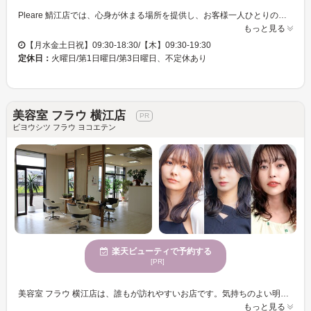
Pleare 鯖江店では、心身が休まる場所を提供し、お客様一人ひとりのニーズに応じた丁寧な施術を心掛けています。あなたの理想のスタイルを実現する為サポートさせて頂きます！居心地の良い雰囲気の中で、大人の美しさを引き立てるサービスを提供しています。駐車場も完備しているので、車での来店も安心です。多様な決済方法が利用可能♪Pleare 鯖江店で穏やかなひとときをお過ごしください。
もっと見る
【月水金土日祝】09:30-18:30/【木】09:30-19:30
定休日：
火曜日/第1日曜日/第3日曜日、不定休あり
美容室 フラウ 横江店
ビヨウシツ フラウ ヨコエテン
楽天ビューティで予約する
[PR]
美容室 フラウ 横江店は、誰もが訪れやすいお店です。気持ちのよい明るさでお迎えする店内は、あなたの毎日をリフレッシュする場所となるでしょう。私たちのサロンでは特に、うねりを解消し、まっすぐな髪を実現する技術が誇りです。どんな髪質でも扱いやすいストレートヘアを手に入れることができるので、毎朝のスタイリングが楽になるはず。何度も楽しめる嬉しい価格設定で、気軽に新しいスタイルに挑戦できます。多様な年齢向けにサービスを提供しており、幅広い方々にご利用いただいています。駐車場も完備され、お車でのご来店が便利です。また、クレジットカードでのお支払いにも対応。美容室 フラウ 横江店で、理想の自分を実現してみませんか。
もっと見る