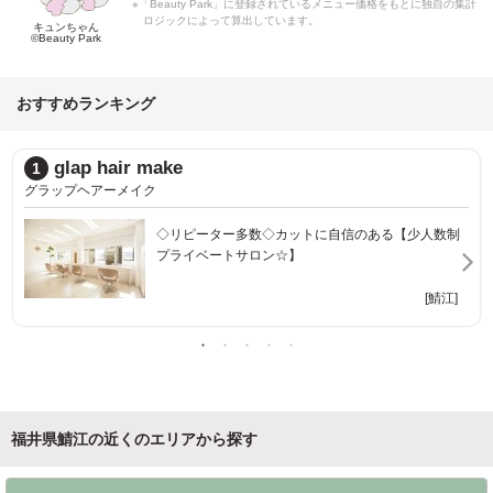
※「Beauty Park」に登録されているメニュー価格をもとに独自の集計
ロジックによって算出しています。
キュンちゃん
©Beauty Park
おすすめランキング
L+ Hair make
2
エルプラスヘアメイク
制
あなたの「キレイ」「カワイイ」をひきだします☆
[鳥羽中]
]
福井県鯖江の近くのエリアから探す