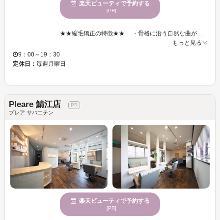
楽天ビューティで予約する
[PR]
★★縮毛矯正の特徴★★ ・骨格に沿う自然な曲がり動きを生む縮毛矯正。マット艶髪最適バランスでニュアンスや雰囲気を残します。 ・カチカチになった複雑化した繊細なダメージ、ざらつきも一人ひとりの髪状態に合わせてよりキレイなストレートになります。 ・エイジング特有のボワボワ補修も縮毛矯正で改善できます。 ・縮毛矯正とヘアカラーを同日に施術、伸びてきた白髪もその日のうちに染めることができます。 ・ショート・ボブ・ロングまで対応できます。 ・半個室形式でほかの人が気にならず、2時間半～の短時間で時間通り始めて時間通りに終わります。 ★★規則的なカット★★ 感覚だけでカットせず、骨格・毛流れ・生え方に沿った工程で、ニュアンス・質感を表現します。定番スタイルや髪型名では伝えにくい場合は画像などあれば伝えやすくなります ★★アルカリ酸熱トリートメント★★ 髪質改善系で最も高い効果を発揮するのがアルカリ酸熱トリートメントです。
もっと見る
9：00～19：30
定休日：
毎週月曜日
Pleare 鯖江店
プレア サバエテン
楽天ビューティで予約する
[PR]