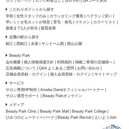
カップル・ペア
ロング料金なし
当日予約
QRコード決済
こだわりポイントから探す
学割
女性スタッフのみ
カウンセリング重視
ベテラン
安い
早い
くせ毛カットが得意
育毛・発毛
イケメン
カラーリスト
最後まで1人が担当
髪質改善
近隣の駅から探す
鯖江
西鯖江
水落
サンドーム西
西山公園
Beauty Park
会社概要
個人情報保護方針
利用規約
掲載ご希望の店舗様へ
広告掲載について
Q&A よくあるご質問
お問い合わせ
店舗会員登録・ログイン
個人会員登録・ログイン
サイトマップ
サービス
サロン専用HP制作
Ameba Owndオフィシャルパートナー
サロン運営サポート
Beauty Parkオンライン
メディア
Beauty Park Clinic
Beauty Park Mall
Beauty Park College
ひみつのビューティーパーク
Beauty Park Recruit
えいようJoin