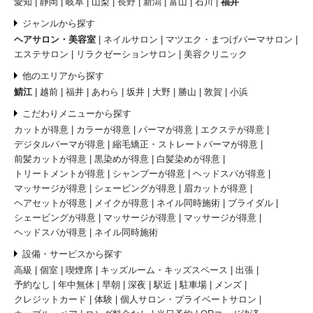
愛知
静岡
岐阜
山梨
長野
新潟
富山
石川
福井
ジャンルから探す
ヘアサロン・美容室
ネイルサロン
マツエク・まつげパーマサロン
エステサロン
リラクゼーションサロン
美容クリニック
他のエリアから探す
鯖江
越前
福井
あわら
坂井
大野
勝山
敦賀
小浜
こだわりメニューから探す
カットが得意
カラーが得意
パーマが得意
エクステが得意
デジタルパーマが得意
縮毛矯正・ストレートパーマが得意
前髪カットが得意
黒染めが得意
白髪染めが得意
トリートメントが得意
シャンプーが得意
ヘッドスパが得意
マッサージが得意
シェービングが得意
眉カットが得意
ヘアセットが得意
メイクが得意
ネイル同時施術
ブライダル
シェービングが得意
マッサージが得意
マッサージが得意
ヘッドスパが得意
ネイル同時施術
設備・サービスから探す
高級
個室
喫煙席
キッズルーム・キッズスペース
出張
予約なし
年中無休
早朝
深夜
駅近
駐車場
メンズ
クレジットカード
体験
個人サロン・プライベートサロン