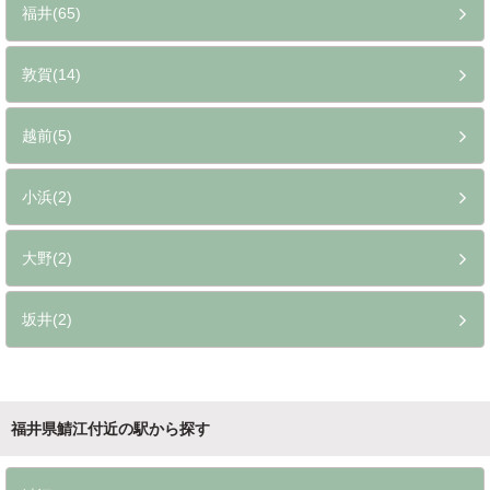
福井(65)
敦賀(14)
越前(5)
小浜(2)
大野(2)
坂井(2)
福井県鯖江付近の駅から探す