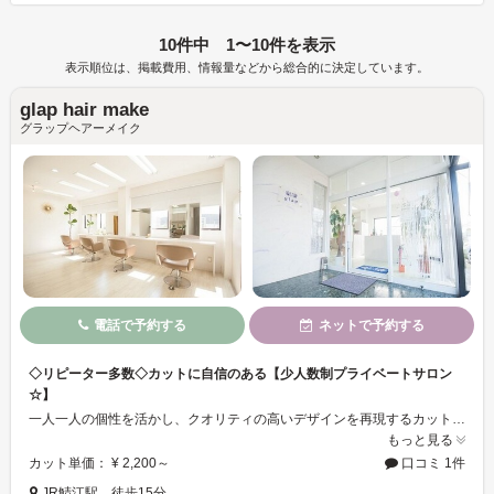
10件中 1〜10件を表示
表示順位は、掲載費用、情報量などから総合的に決定しています。
glap hair make
グラップヘアーメイク
電話で予約する
ネットで予約する
◇リピーター多数◇カットに自信のある【少人数制プライベートサロン
☆】
一人一人の個性を活かし、クオリティの高いデザインを再現するカットが大人気のヘアサロン☆ご希望のスタイルをお伺いし、雰囲気やライフスタイルに合わせお客様に似合う髪型をご提案させて頂きます。定期的なメンテナンスから、大胆なイメージチェンジまで心を込めて施術させていただきます♪白を基調とした清潔感のあるサロン内で、静かにゆっくりとおくつろぎ下さい＊°＋
もっと見る
カット単価： ¥ 2,200～
口コミ 1件
JR鯖江駅 徒歩15分