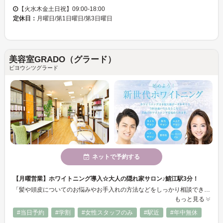
【火水木金土日祝】09:00-18:00
定休日：
月曜日/第1日曜日/第3日曜日
美容室GRADO（グラード）
ビヨウシツグラード
ネットで予約する
【月曜営業】ホワイトニング導入☆大人の隠れ家サロン♪鯖江駅3分！
「髪や頭皮についてのお悩みやお手入れの方法などをしっかり相談できる」と厚く信頼されている鯖江の人気ヘアサロン☆毎日、早朝から営業しているから忙しくても時間を合わせやすい♪しかも！今、注目のセルフホワイトニングもできちゃいます！！痛みなくスピーディーにできると評判です◎美しく輝く髪と歯を手に入れて素敵な大人女性に*.°
もっと見る
#当日予約
#学割
#女性スタッフのみ
#駅近
#年中無休