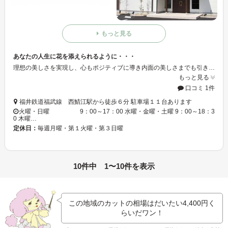
もっと見る
あなたの人生に花を添えられるように・・・
理想の美しさを実現し、心もポジティブに導き内面の美しさまでも引き出す。お客様に心からくつろぎ、過ごしやすい空間・接客を心がけています。
もっと見る
口コミ 1件
福井鉄道福武線 西鯖江駅から徒歩６分 駐車場１１台あります
火曜・日曜 9：00～17：00 水曜・金曜・土曜 9：00～18：3
0 木曜…
定休日：
毎週月曜・第１火曜・第３日曜
10件中 1〜10件を表示
この地域のカットの相場はだいたい
4,400円
く
らいだワン！