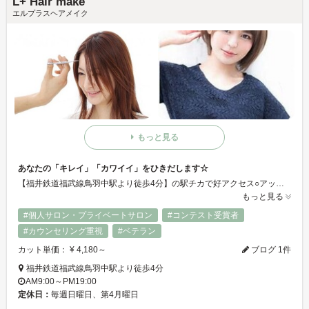
L+ Hair make
エルプラスヘアメイク
もっと見る
あなたの「キレイ」「カワイイ」をひきだします☆
【福井鉄道福武線鳥羽中駅より徒歩4分】の駅チカで好アクセス○アットホームな雰囲気であたたかい【L+ Hair make】気さくで親切なスタッフが笑顔でお迎えいたします。もちろん綺麗になることプラスお客様の生活が笑顔で溢れるようにサロンにいる時間もくつろいでいただけます。
もっと見る
#個人サロン・プライベートサロン
#コンテスト受賞者
#カウンセリング重視
#ベテラン
カット単価： ¥ 4,180～
ブログ 1件
福井鉄道福武線鳥羽中駅より徒歩4分
AM9:00～PM19:00
定休日：
毎週日曜日、第4月曜日