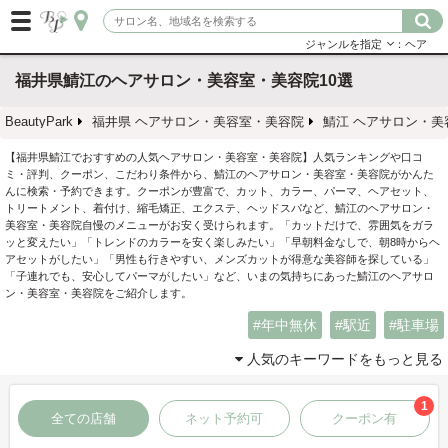
ジャンルを指定
：ヘア
福井県鯖江のヘアサロン・美容室・美容院10選
BeautyPark
福井県 ヘアサロン・美容室・美容院
鯖江 ヘアサロン・美
【福井県鯖江でおすすめの人気ヘアサロン・美容室・美容院】人気ランキングや口コ
ミ・評判、クーポン、こだわり条件から、鯖江のヘアサロン・美容室・美容院がかんた
んに検索・予約できます。クーポンが豊富で、カット、カラー、パーマ、ヘアセット、
トリートメント、着付け、縮毛矯正、エクステ、ヘッドスパなど、鯖江のヘアサロン・
美容室・美容院自慢のメニューがお安く受けられます。「カットだけで、雰囲気をガラ
ッと変えたい」「トレンドのカラーを安く楽しみたい」「早朝料金なしで、朝8時からヘ
アセットがしたい」「男性も行きやすい、メンズカットが得意な美容師を探している」
「子連れでも、安心してパーマがしたい」など、いまの気持ちにあった鯖江のヘアサロ
ン・美容室・美容院をご紹介します。
年中無休
駅近
駐車場
人気のキーワードをもっと見る
1
全ての店舗
ネット予約可
クーポン有