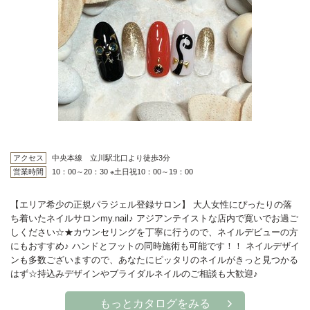
アクセス
中央本線 立川駅北口より徒歩3分
営業時間
10：00～20：30 ※土日祝10：00～19：00
【エリア希少の正規パラジェル登録サロン】 大人女性にぴったりの落
ち着いたネイルサロンmy.nail♪ アジアンテイストな店内で寛いでお過ご
しください☆★カウンセリングを丁寧に行うので、ネイルデビューの方
にもおすすめ♪ ハンドとフットの同時施術も可能です！！ ネイルデザイ
ンも多数ございますので、あなたにピッタリのネイルがきっと見つかる
はず☆持込みデザインやブライダルネイルのご相談も大歓迎♪
もっとカタログをみる