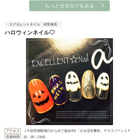
もっとカタログをみる
エクセレントネイル 佐世保店
ハロウィンネイル♡
アクセス
ＪＲ佐世保駅港口から出て徒歩4分「させぼ五番街」テラスゾーン１Ｆ
営業時間
10：00～2100