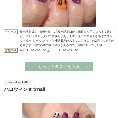
アクセス
橋本駅北口より徒歩4分。 JR橋本駅北口から線路を左手にまっすぐ進む
と、大和ハウスとタバコ屋さんがあります。タバコ屋さんを過ぎてプラ
ウド橋本（ハウスメイトと補聴器屋があるマンション）の2階にルチアが
あります。補聴器屋の横に階段があるので、2階に上ってください。
営業時間
平日 9：00～20：00 土 9：00～19：00
もっとカタログをみる
nail salon LUAN
ハロウィン★☆nail