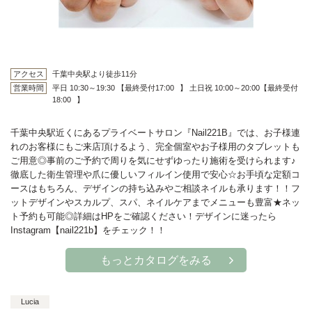
アクセス
千葉中央駅より徒歩11分
営業時間
平日 10:30～19:30 【最終受付17:00⠀】 土日祝 10:00～20:00【最終受付
18:00⠀】
千葉中央駅近くにあるプライベートサロン『Nail221B』では、お子様連
れのお客様にもご来店頂けるよう、完全個室やお子様用のタブレットも
ご用意◎事前のご予約で周りを気にせずゆったり施術を受けられます♪
徹底した衛生管理や爪に優しいフィルイン使用で安心☆お手頃な定額コ
ースはもちろん、デザインの持ち込みやご相談ネイルも承ります！！フ
ットデザインやスカルプ、スパ、ネイルケアまでメニューも豊富★ネッ
ト予約も可能◎詳細はHPをご確認ください！デザインに迷ったら
Instagram【nail221b】をチェック！！
もっとカタログをみる
Lucia