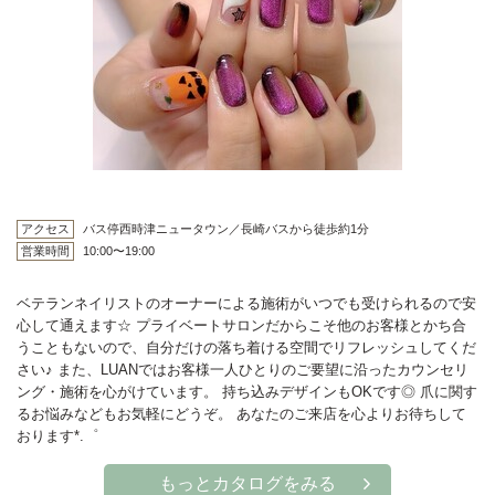
アクセス
バス停西時津ニュータウン／長崎バスから徒歩約1分
営業時間
10:00〜19:00
ベテランネイリストのオーナーによる施術がいつでも受けられるので安
心して通えます☆ プライベートサロンだからこそ他のお客様とかち合
うこともないので、自分だけの落ち着ける空間でリフレッシュしてくだ
さい♪ また、LUANではお客様一人ひとりのご要望に沿ったカウンセリ
ング・施術を心がけています。 持ち込みデザインもOKです◎ 爪に関す
るお悩みなどもお気軽にどうぞ。 あなたのご来店を心よりお待ちして
おります*.゜
もっとカタログをみる