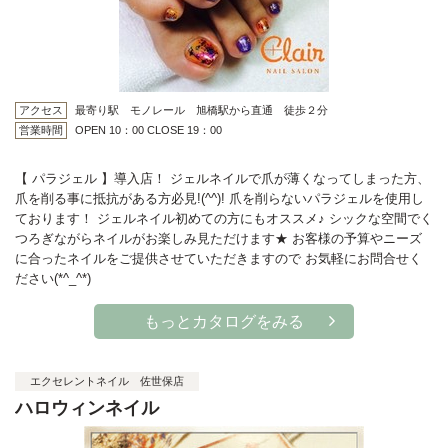
アクセス
最寄り駅 モノレール 旭橋駅から直通 徒歩２分
営業時間
OPEN 10：00 CLOSE 19：00
【 パラジェル 】導入店！ ジェルネイルで爪が薄くなってしまった方、
爪を削る事に抵抗がある方必見!(^^)! 爪を削らないパラジェルを使用し
ております！ ジェルネイル初めての方にもオススメ♪ シックな空間でく
つろぎながらネイルがお楽しみ見ただけます★ お客様の予算やニーズ
に合ったネイルをご提供させていただきますので お気軽にお問合せく
ださい(*^_^*)
もっとカタログをみる
エクセレントネイル 佐世保店
ハロウィンネイル