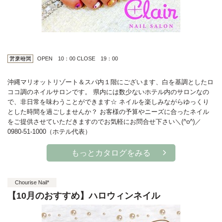
アクセス
営業時間
OPEN 10：00 CLOSE 19：00
沖縄マリオットリゾート＆スパ内１階にございます、白を基調としたロ
ココ調のネイルサロンです。 県内には数少ないホテル内のサロンなの
で、非日常を味わうことができます☆ ネイルを楽しみながらゆっくり
とした時間を過ごしませんか？ お客様の予算やニーズに合ったネイル
をご提供させていただきますのでお気軽にお問合せ下さい＼(^o^)／
0980-51-1000（ホテル代表）
もっとカタログをみる
Chourise Nail*
【10月のおすすめ】ハロウィンネイル