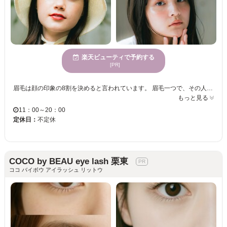
楽天ビューティで予約する
[PR]
眉毛は顔の印象の8割を決めると言われています。 眉毛一つで、その人の雰囲気は、凛々しくもなり、優しくもなり、可愛くもなり、頼れる男らしくもなります。 私たちi’m (アイム) は、そんな重要なパーツである眉毛を、お客様の輪郭や自眉毛の特徴を活かして、似合う眉毛デザインをご提案いたします。 また、普段のメイクや、ファッション、なりたい雰囲気もお聞かせいただきながら、ご納得のいくデザインを、確かなアイブロウスキルで叶えさせて頂きます。 アイブロウデザインのエキスパートたちへ、是非一度ご相談下さい。 i’m（アイム）スタッフ一同、皆様のご来店を心からお待ちしております。
もっと見る
11：00～20：00
定休日：
不定休
COCO by BEAU eye lash 栗東
ココ バイボウ アイラッシュ リットウ