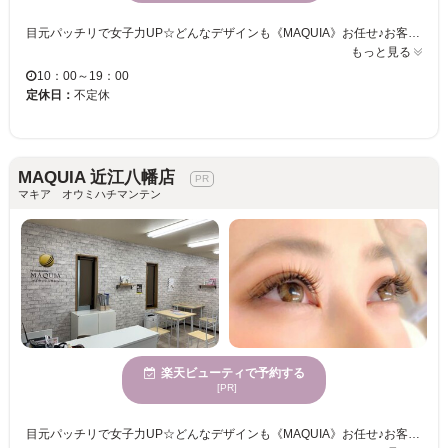
目元パッチリで女子力UP☆どんなデザインも《MAQUIA》お任せ♪お客様のお仕事や普段の生活に合わせて、ナチュラルからボリュームUPまでプロがご提案致します！！エクステの種類が豊富＆高技術者の施術で満足度は◎“モチの良さ＆リーズナブルな価格”も自慢なので、『パッチリeye』がずっと続く★《MAQUIA》で輝く目元を手に入れてみませんか♪？
もっと見る
10：00～19：00
定休日：
不定休
MAQUIA 近江八幡店
マキア オウミハチマンテン
楽天ビューティで予約する
[PR]
目元パッチリで女子力UP☆どんなデザインも《MAQUIA》お任せ♪お客様のお仕事や普段の生活に合わせて、ナチュラルからボリュームUPまでプロがご提案致します！！エクステの種類が豊富＆高技術者の施術で満足度は◎“モチの良さ＆リーズナブルな価格”も自慢なので、『パッチリeye』がずっと続く★《MAQUIA》で輝く目元を手に入れてみませんか♪？