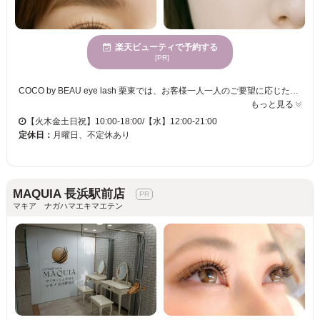
楽天ビューティで予約する
[PR]
COCO by BEAU eye lash 栗東では、お客様一人一人のご要望に応じた丁寧なカウンセリングと施術を提供しています。心地よい穏やかな雰囲気の中で過ごす時間は、忙しい日常から解放され、心が休まる特別なひとときとなります。年齢を問わず、多様な方に支持される当サロンでは、あなたの個性を引き立てるまつげスタイルを実現します。予約時間についても柔軟に対応可能な場合がありますので、お気軽にお問い合わせください。ここで、なりたい自分への一歩を踏み出しませんか。COCO by BEAU eye lash 栗東で、あなたの新しい魅力を見つけましょう。
もっと見る
【火木金土日祝】10:00-18:00/【水】12:00-21:00
定休日：
月曜日、不定休あり
MAQUIA 長浜駅前店
マキア ナガハマエキマエテン