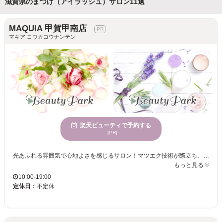
滋賀県のまつげ（アイラッシュ）サロン11選
MAQUIA 甲賀甲南店
マキア コウカコウナンテン
楽天ビューティで予約する
[PR]
光あふれる雰囲気で心地よさを感じるサロン！マツエク技術が際立ち、あなただけの美しい仕上がりを実現します☆様々な世代に愛されるサービスで、一人ひとりに合わせた提案を心掛けています！ MAQUIA 甲賀甲南店では、広々とした空間で明るさが際立つ店内で、心地よくお過ごしいただけます。マツエクが得意な当店では、経験豊富なスタッフがあなたにぴったりのデザインを提案します。自然光の入る店内で目元の魅力を最大限に引き出します。年齢を問わずさまざまな方にご利用いただけるサービスを提供しており、どんな年代の方でもなりたい自分の目元を楽しめます。また、気軽に新しい自分を試せる良心的な価格で何度も通っていただけます。MAQUIA 甲賀甲南店でぜひ新しい自分を発見してください。心地よい雰囲気の中で、気分をリフレッシュしながら目元の美を追求するお手伝いをいたします。
もっと見る
10:00-19:00
定休日：
不定休