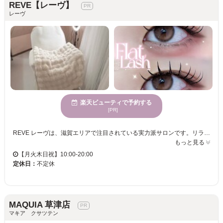
REVE【レーヴ】
レーヴ
楽天ビューティで予約する
[PR]
REVE レーヴは、滋賀エリアで注目されている実力派サロンです。リラックスできる空間が広がり、ホッと一息つける場所として、訪れるお客様に安らぎの時間を提供しています。年齢を問わず多くのお客様に支持されているのも魅力の一つです。REVE レーヴでは、人気のスタイリストによるデザインで、あなただけの理想的な姿を実現します。特に、マツエクが得意なサロンとして、多くの方にご来店いただいております。お子様連れでも安心して通える環境や、駐車場、クレジットカード払い可能といった充実した設備とサービスをご用意。理想のスタイルを叶えるため、ぜひ足を運んでみてください。
もっと見る
【月火木日祝】10:00-20:00
定休日：
不定休
MAQUIA 草津店
マキア クサツテン