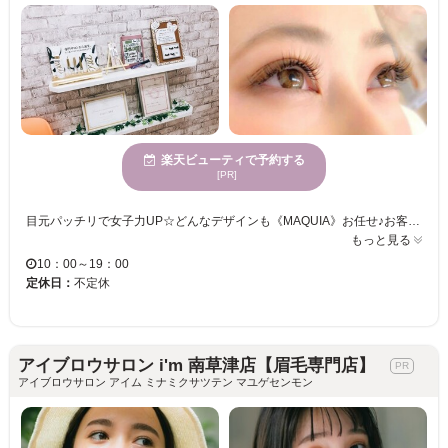
楽天ビューティで予約する
[PR]
目元パッチリで女子力UP☆どんなデザインも《MAQUIA》お任せ♪お客様のお仕事や普段の生活に合わせて、ナチュラルからボリュームUPまでプロがご提案致します！！エクステの種類が豊富＆高技術者の施術で満足度は◎“モチの良さ＆リーズナブルな価格”も自慢なので、『パッチリeye』がずっと続く★《MAQUIA》で輝く目元を手に入れてみませんか♪？
もっと見る
10：00～19：00
定休日：
不定休
アイブロウサロン i'm 南草津店【眉毛専門店】
アイブロウサロン アイム ミナミクサツテン マユゲセンモン