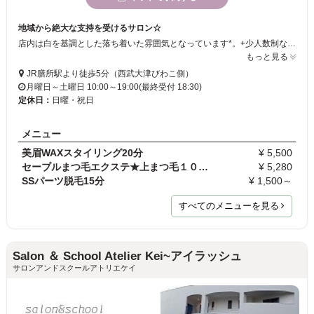
地域から絶大な支持を受けるサロン☆
店内は白を基調とした落ち着いた雰囲気となっています*。+少人数制なのでくつろぎながら施術を受けていただけますよ♪スタッフは美容師免許を取得しているので、心配されるトラブルも回避できます！スタッフこだわりの技術で、アナタに「なりたい」を叶えちゃいましょう！！
もっと見る
JR膳所駅より徒歩5分（西武大津びわこ側）
月曜日～土曜日 10:00～19:00(最終受付 18:30)
定休日：
日曜・祝日
メニュー
美眉WAXスタイリング20分
¥ 5,500
セーブルまつ毛エクステ★上まつ毛１００本
¥ 5,280
SSパーツ脱毛15分
¥ 1,500～
すべてのメニューを見る
Salon ＆ School Atelier Kei~アイラッシュ
サロンアンドスクールアトリエケイ