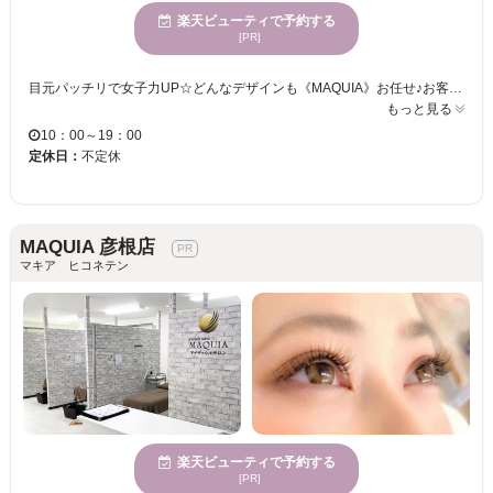
楽天ビューティで予約する
[PR]
目元パッチリで女子力UP☆どんなデザインも《MAQUIA》お任せ♪お客様のお仕事や普段の生活に合わせて、ナチュラルからボリュームUPまでプロがご提案致します！！エクステの種類が豊富＆高技術者の施術で満足度は◎“モチの良さ＆リーズナブルな価格”も自慢なので、『パッチリeye』がずっと続く★《MAQUIA》で輝く目元を手に入れてみませんか♪？
もっと見る
10：00～19：00
定休日：
不定休
MAQUIA 彦根店
マキア ヒコネテン
楽天ビューティで予約する
[PR]