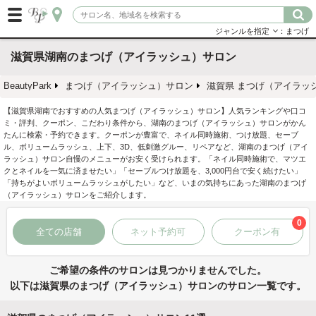
ジャンルを指定
：まつげ
滋賀県湖南のまつげ（アイラッシュ）サロン
BeautyPark
まつげ（アイラッシュ）サロン
滋賀県 まつげ（アイラッ
【滋賀県湖南でおすすめの人気まつげ（アイラッシュ）サロン】人気ランキングや口コ
ミ・評判、クーポン、こだわり条件から、湖南のまつげ（アイラッシュ）サロンがかん
たんに検索・予約できます。クーポンが豊富で、ネイル同時施術、つけ放題、セーブ
ル、ボリュームラッシュ、上下、3D、低刺激グルー、リペアなど、湖南のまつげ（アイ
ラッシュ）サロン自慢のメニューがお安く受けられます。「ネイル同時施術で、マツエ
クとネイルを一気に済ませたい」「セーブルつけ放題を、3,000円台で安く続けたい」
「持ちがよいボリュームラッシュがしたい」など、いまの気持ちにあった湖南のまつげ
（アイラッシュ）サロンをご紹介します。
0
全ての店舗
ネット予約可
クーポン有
ご希望の条件のサロンは見つかりませんでした。
以下は滋賀県のまつげ（アイラッシュ）サロンのサロン一覧です。