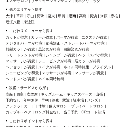
エステサロン
リラクゼーションサロン
美容クリニック
他のエリアから探す
大津
草津
守山
野洲
栗東
甲賀
湖南
高島
長浜
米原
彦根
近江八幡
東近江
こだわりメニューから探す
カットが得意
カラーが得意
パーマが得意
エクステが得意
デジタルパーマが得意
縮毛矯正・ストレートパーマが得意
前髪カットが得意
黒染めが得意
白髪染めが得意
トリートメントが得意
シャンプーが得意
ヘッドスパが得意
マッサージが得意
シェービングが得意
眉カットが得意
ヘアセットが得意
メイクが得意
ネイル同時施術
ブライダル
シェービングが得意
マッサージが得意
マッサージが得意
ヘッドスパが得意
ネイル同時施術
設備・サービスから探す
高級
個室
喫煙席
キッズルーム・キッズスペース
出張
予約なし
年中無休
早朝
深夜
駅近
駐車場
メンズ
クレジットカード
体験
個人サロン・プライベートサロン
カップル・ペア
ロング料金なし
当日予約
QRコード決済
こだわりポイントから探す