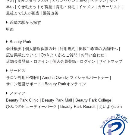
学割
女性スタッフのみ
カウンセリング重視
ベテラン
安い
早い
くせ毛カットが得意
育毛・発毛
イケメン
カラーリスト
最後まで1人が担当
髪質改善
近隣の駅から探す
甲西
Beauty Park
会社概要
個人情報保護方針
利用規約
掲載ご希望の店舗様へ
広告掲載について
Q&A よくあるご質問
お問い合わせ
店舗会員登録・ログイン
個人会員登録・ログイン
サイトマップ
サービス
サロン専用HP制作
Ameba Owndオフィシャルパートナー
サロン運営サポート
Beauty Parkオンライン
メディア
Beauty Park Clinic
Beauty Park Mall
Beauty Park College
ひみつのビューティーパーク
Beauty Park Recruit
えいようJoin