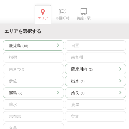
エリア
市区町村
路線・駅
エリアを選択する
鹿児島
日置
(15)
指宿
南九州
南さつま
薩摩川内
(2)
伊佐
出水
(1)
霧島
姶良
(2)
(1)
垂水
鹿屋
志布志
曽於
奄美