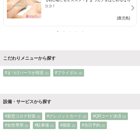
ココ！
[鹿児島]
こだわりメニューから探す
#まつげパーマが得意
#ブライダル
(1)
(1)
設備・サービスから探す
#新型コロナ対策
#クレジットカード
#QRコード決済
(1)
(1)
(1)
#女性専用
#駐車場
#個室
#当日予約
(1)
(1)
(1)
(1)