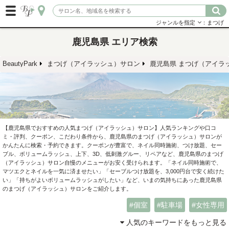
ジャンルを指定
：まつげ
鹿児島県 エリア
検索
BeautyPark
まつげ（アイラッシュ）サロン
鹿児島県 まつげ（アイラ
【鹿児島県でおすすめの人気まつげ（アイラッシュ）サロン】人気ランキングや口コ
ミ・評判、クーポン、こだわり条件から、鹿児島県のまつげ（アイラッシュ）サロンが
かんたんに検索・予約できます。クーポンが豊富で、ネイル同時施術、つけ放題、セー
ブル、ボリュームラッシュ、上下、3D、低刺激グルー、リペアなど、鹿児島県のまつげ
（アイラッシュ）サロン自慢のメニューがお安く受けられます。「ネイル同時施術で、
マツエクとネイルを一気に済ませたい」「セーブルつけ放題を、3,000円台で安く続けた
い」「持ちがよいボリュームラッシュがしたい」など、いまの気持ちにあった鹿児島県
のまつげ（アイラッシュ）サロンをご紹介します。
個室
駐車場
女性専用
人気のキーワードをもっと見る