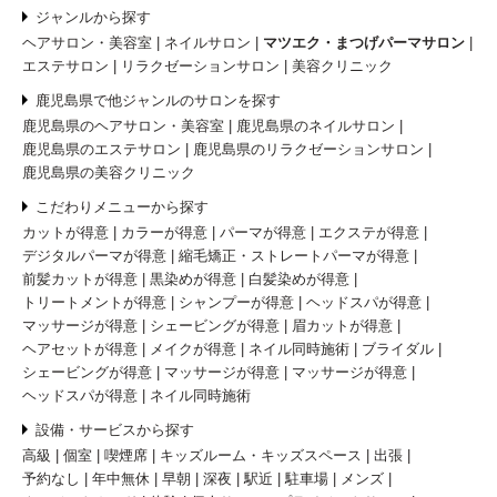
ジャンルから探す
ヘアサロン・美容室
ネイルサロン
マツエク・まつげパーマサロン
エステサロン
リラクゼーションサロン
美容クリニック
鹿児島県で他ジャンルのサロンを探す
鹿児島県のヘアサロン・美容室
鹿児島県のネイルサロン
鹿児島県のエステサロン
鹿児島県のリラクゼーションサロン
鹿児島県の美容クリニック
こだわりメニューから探す
カットが得意
カラーが得意
パーマが得意
エクステが得意
デジタルパーマが得意
縮毛矯正・ストレートパーマが得意
前髪カットが得意
黒染めが得意
白髪染めが得意
トリートメントが得意
シャンプーが得意
ヘッドスパが得意
マッサージが得意
シェービングが得意
眉カットが得意
ヘアセットが得意
メイクが得意
ネイル同時施術
ブライダル
シェービングが得意
マッサージが得意
マッサージが得意
ヘッドスパが得意
ネイル同時施術
設備・サービスから探す
高級
個室
喫煙席
キッズルーム・キッズスペース
出張
予約なし
年中無休
早朝
深夜
駅近
駐車場
メンズ